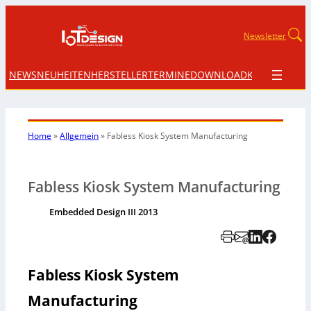
Newsletter
NEWS
NEUHEITEN
HERSTELLER
TERMINE
DOWNLOAD
KONTAKT
Home
»
Allgemein
»
Fabless Kiosk System Manufacturing
Fabless Kiosk System Manufacturing
Embedded Design III 2013
Fabless Kiosk System
Manufacturing