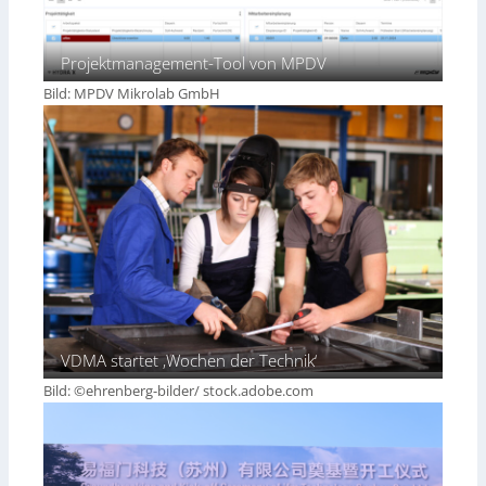
Projektmanagement-Tool von MPDV
Bild: MPDV Mikrolab GmbH
VDMA startet ‚Wochen der Technik‘
Bild: ©ehrenberg-bilder/ stock.adobe.com