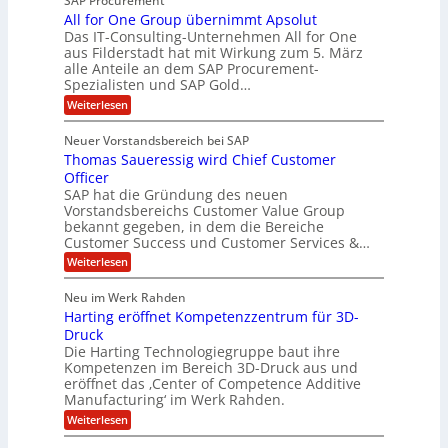
SAP Procurement
-
f
r
z
All for One Group übernimmt Apsolut
S
b
n
e
Das IT-Consulting-Unternehmen All for One
i
e
c
e
aus Filderstadt hat mit Wirkung zum 5. März
a
u
alle Anteile an dem SAP Procurement-
i
n
l
r
Spezialisten und SAP Gold…
I
n
i
i
:
t
Weiterlesen
F
t
s
A
y
S
C
t
l
s
Neuer Vorstandsbereich bei SAP
T
l
y
J
Thomas Saueressig wird Chief Customer
f
s
O
u
o
t
Officer
&
r
e
l
SAP hat die Gründung des neuen
O
V
m
i
Vorstandsbereichs Customer Value Group
n
S
P
bekannt gegeben, in dem die Bereiche
a
e
t
S
Customer Success und Customer Services &…
G
e
H
r
l
a
:
Weiterlesen
u
o
l
T
l
b
u
a
h
Neu im Werk Rahden
e
p
r
e
o
ü
i
Harting eröffnet Kompetenzzentrum für 3D-
s
m
r
b
n
a
Druck
E
h
e
V
s
Die Harting Technologiegruppe baut ihre
n
r
e
S
ä
Kompetenzen im Bereich 3D-Druck aus und
n
r
g
a
l
eröffnet das ‚Center of Competence Additive
i
s
u
i
t
m
Manufacturing‘ im Werk Rahden.
i
e
n
m
o
r
6
:
Weiterlesen
t
n
e
e
H
5
A
3
s
a