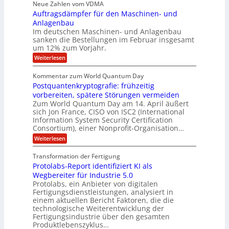
e
p
Neue Zahlen vom VDMA
.
M
s
r
s
r
2
i
Auftragsdämpfer für den Maschinen- und
i
t
o
g
i
i
Anlagenbau
l
l
w
n
n
Im deutschen Maschinen- und Anlagenbau
u
l
i
g
sanken die Bestellungen im Februar insgesamt
t
g
r
e
i
um 12% zum Vorjahr.
d
f
r
o
C
ö
:
Weiterlesen
ü
n
h
f
A
r
i
f
e
u
Kommentar zum World Quantum Day
e
n
E
f
n
f
Postquantenkryptografie: frühzeitig
e
t
M
C
U
t
r
vorbereiten, spätere Störungen vermeiden
E
u
K
a
S
Zum World Quantum Day am 14. April äußert
s
o
g
A
-
sich Jon France, CISO von ISC2 (International
t
m
s
u
Information System Security Certification
o
D
p
d
m
n
Consortium), einer Nonprofit-Organisation…
e
ä
o
e
t
m
d
:
Weiterlesen
l
r
e
p
P
L
O
l
n
f
o
ff
a
Transformation der Fertigung
z
e
a
s
i
z
r
Protolabs-Report identifiziert KI als
t
t
r
c
e
f
q
Wegbereiter für Industrie 5.0
e
e
n
ü
u
Protolabs, ein Anbieter von digitalen
r
i
t
r
a
Fertigungsdienstleistungen, analysiert in
r
d
n
n
einem aktuellen Bericht Faktoren, die die
u
e
t
a
m
n
technologische Weiterentwicklung der
e
f
m
M
Fertigungsindustrie über den gesamten
n
ü
a
k
e
Produktlebenszyklus…
r
s