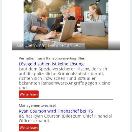
C
ß
n
H
e
T
n
e
s
c
a
h
u
A
f
g
d
e
Xait übernimmt Mehrheit an SAE
e
n
r
c
Verhalten nach Ransomware-Angriffen
S
y
Lösegeld zahlen ist keine Lösung
p
a
Laut dem Spezialversicherer Hiscox, der sich
u
r
auf die polizeiliche Kriminalstatistik beruft,
r
b
richten sich inzwischen rund 80% aller
bekannten Ransomware-Angriffe gegen kleine
e
und…
i
t
:
Weiterlesen
e
L
n
Managementwechsel
ö
z
Ryan Courson wird Finanzchef bei IFS
s
IFS hat Ryan Courson (Bild) zum Chief Financial
u
e
Officer ernannt.
s
g
:
a
Weiterlesen
e