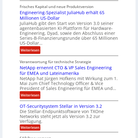
R
m
l
Frisches Kapital und neue Produktversion
y
m
d
Engineering-Spezialist JuliaHub erhält 65
a
e
z
Millionen US-Dollar
n
n
a
JuliaHub gibt den Start von Version 3.0 seiner
C
h
agentenbasierten KI-Plattform für Hardware-
o
l
Engineering, Dyad, sowie den Abschluss einer
u
e
Series-B-Finanzierungsrunde über 65 Millionen
r
n
US-Dollar…
s
i
:
Weiterlesen
o
s
E
n
t
Verantwortung für technische Strategie
n
w
k
NetApp ernennt CTO & VP Sales Engineering
g
i
e
für EMEA und Lateinamerika
i
r
i
NetApp hat Jürgen Hofkens mit Wirkung zum 1.
n
d
Mai zum Chief Technology Officer & Vice
n
e
President of Sales Engineering für EMEA und…
F
e
e
i
L
:
Weiterlesen
r
n
ö
N
i
OT-Securitysystem Stellar in Version 3.2
a
s
e
n
Die Stellar-Endpunktsoftware von TXOne
n
u
t
g
Networks steht jetzt als Version 3.2 zur
z
n
A
-
Verfügung.
c
g
p
S
:
Weiterlesen
h
p
O
p
e
T
e
e