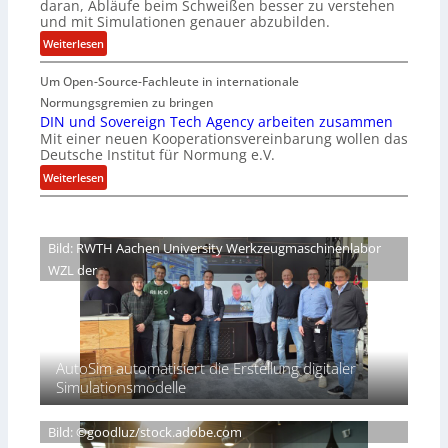
daran, Abläufe beim Schweißen besser zu verstehen
e
w
und mit Simulationen genauer abzubilden.
r
i
:
Weiterlesen
n
r
D
i
d
Um Open-Source-Fachleute in internationale
e
m
A
m
Normungsgremien zu bringen
m
r
G
DIN und Sovereign Tech Agency arbeiten zusammen
t
e
Mit einer neuen Kooperationsvereinbarung wollen das
e
M
a
Deutsche Institut für Normung e.V.
h
i
V
e
:
Weiterlesen
x
i
i
D
h
c
m
I
a
e
n
N
l
Bild: RWTH Aachen University Werkzeugmaschinenlabor
P
i
u
o
r
WZL der
s
n
e
d
d
s
e
S
i
s
o
d
S
v
e
AutoSim automatisiert die Erstellung digitaler
c
e
n
Simulationsmodelle
h
r
t
w
e
D
e
i
Bild: ©goodluz/stock.adobe.com
A
i
g