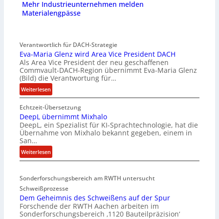
Mehr Industrieunternehmen melden
Materialengpässe
Verantwortlich für DACH-Strategie
Eva-Maria Glenz wird Area Vice President DACH
Als Area Vice President der neu geschaffenen
Commvault-DACH-Region übernimmt Eva-Maria Glenz
(Bild) die Verantwortung für…
:
Weiterlesen
E
Echtzeit-Übersetzung
v
DeepL übernimmt Mixhalo
a
DeepL, ein Spezialist für KI-Sprachtechnologie, hat die
-
Übernahme von Mixhalo bekannt gegeben, einem in
M
San…
a
:
Weiterlesen
r
D
i
e
a
Sonderforschungsbereich am RWTH untersucht
e
G
Schweißprozesse
p
l
Dem Geheimnis des Schweißens auf der Spur
L
e
Forschende der RWTH Aachen arbeiten im
ü
n
Sonderforschungsbereich ‚1120 Bauteilpräzision‘
b
z