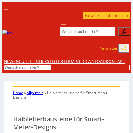
Newsletter abonnieren
Search
Newsletter
NEWS
NEUHEITEN
HERSTELLER
TERMINE
DOWNLOAD
KONTAKT
Search
Home
»
Allgemein
»
Halbleiterbausteine für Smart-Meter-
Designs
Halbleiterbausteine für Smart-
Meter-Designs