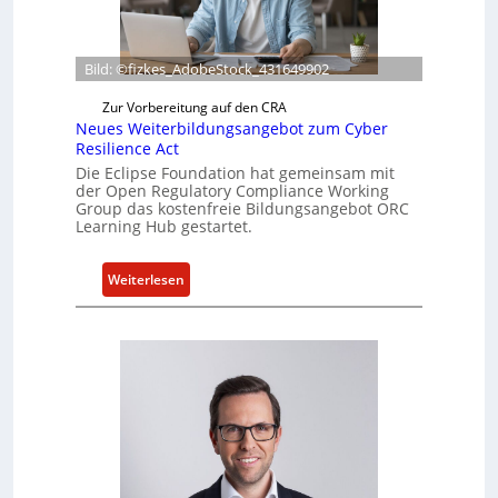
f
e
r
Bild: ©fizkes_AdobeStock_431649902
t
a
Zur Vorbereitung auf den CRA
k
Neues Weiterbildungsangebot zum Cyber
t
Resilience Act
u
Die Eclipse Foundation hat gemeinsam mit
der Open Regulatory Compliance Working
e
Group das kostenfreie Bildungsangebot ORC
l
Learning Hub gestartet.
l
e
:
Weiterlesen
Z
N
a
e
h
u
l
e
e
s
n
W
z
e
u
i
m
t
K