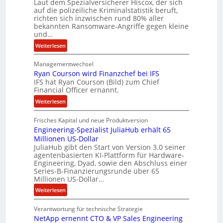
p
Laut dem Spezialversicherer Hiscox, der sich
a
auf die polizeiliche Kriminalstatistik beruft,
u
r
richten sich inzwischen rund 80% aller
r
b
bekannten Ransomware-Angriffe gegen kleine
e
und…
i
:
Weiterlesen
t
L
e
Managementwechsel
ö
n
Ryan Courson wird Finanzchef bei IFS
s
z
IFS hat Ryan Courson (Bild) zum Chief
e
u
Financial Officer ernannt.
g
s
:
Weiterlesen
e
a
R
l
m
Frisches Kapital und neue Produktversion
y
d
m
Engineering-Spezialist JuliaHub erhält 65
a
z
e
Millionen US-Dollar
n
a
n
JuliaHub gibt den Start von Version 3.0 seiner
C
h
agentenbasierten KI-Plattform für Hardware-
o
l
Engineering, Dyad, sowie den Abschluss einer
u
e
Series-B-Finanzierungsrunde über 65
r
n
Millionen US-Dollar…
s
i
:
Weiterlesen
o
s
E
n
t
Verantwortung für technische Strategie
n
w
k
NetApp ernennt CTO & VP Sales Engineering
g