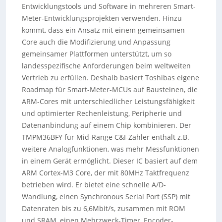
Entwicklungstools und Software in mehreren Smart-
Meter-Entwicklungsprojekten verwenden. Hinzu
kommt, dass ein Ansatz mit einem gemeinsamen
Core auch die Modifizierung und Anpassung
gemeinsamer Plattformen unterstützt, um so
landesspezifische Anforderungen beim weltweiten
Vertrieb zu erfüllen. Deshalb basiert Toshibas eigene
Roadmap für Smart-Meter-MCUs auf Bausteinen, die
ARM-Cores mit unterschiedlicher Leistungsfähigkeit
und optimierter Rechenleistung, Peripherie und
Datenanbindung auf einem Chip kombinieren. Der
TMPM36BFY für Mid-Range C&I-Zähler enthält z.B.
weitere Analogfunktionen, was mehr Messfunktionen
in einem Gerät ermöglicht. Dieser IC basiert auf dem
ARM Cortex-M3 Core, der mit 80MHz Taktfrequenz
betrieben wird. Er bietet eine schnelle A/D-
Wandlung, einen Synchronous Serial Port (SSP) mit
Datenraten bis zu 6,6Mbit/s, zusammen mit ROM
und SRAM, einen Mehrzweck-Timer, Encoder-