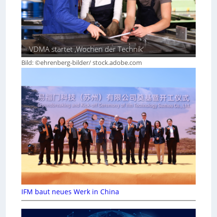
VDMA startet ‚Wochen der Technik‘
Bild: ©ehrenberg-bilder/ stock.adobe.com
IFM baut neues Werk in China