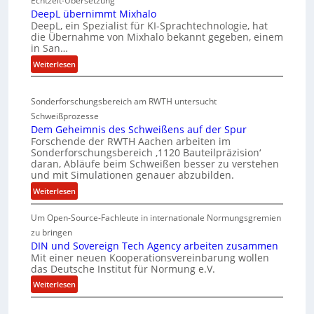
Echtzeit-Übersetzung
n
r
DeepL übernimmt Mixhalo
a
R
b
DeepL, ein Spezialist für KI-Sprachtechnologie, hat
-
I
o
die Übernahme von Mixhalo bekannt gegeben, einem
M
S
in San…
d
a
C
:
Weiterlesen
e
r
-
D
n
i
e
V
a
v
Sonderforschungsbereich am RWTH untersucht
e
-
G
e
Schweißprozesse
p
S
l
r
Dem Geheimnis des Schweißens auf der Spur
L
e
i
k
Forschende der RWTH Aachen arbeiten im
ü
n
c
Sonderforschungsbereich ‚1120 Bauteilpräzision‘
l
b
z
daran, Abläufe beim Schweißen besser zu verstehen
h
e
e
w
und mit Simulationen genauer abzubilden.
e
i
r
i
:
Weiterlesen
r
n
d
r
D
h
i
u
d
Um Open-Source-Fachleute in internationale Normungsgremien
e
e
m
n
A
m
zu bringen
m
i
r
g
G
DIN und Sovereign Tech Agency arbeiten zusammen
t
t
e
e
Mit einer neuen Kooperationsvereinbarung wollen
e
M
a
s
das Deutsche Institut für Normung e.V.
n
h
i
V
c
e
:
Weiterlesen
e
x
i
h
i
D
ff
h
c
m
I
i