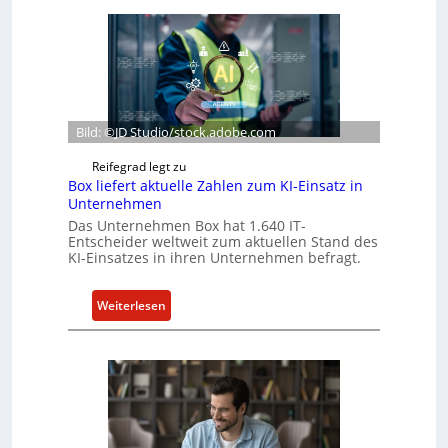
Bild: ©JD Studio/stock.adobe.com
Reifegrad legt zu
Box liefert aktuelle Zahlen zum KI-Einsatz in
Unternehmen
Das Unternehmen Box hat 1.640 IT-
Entscheider weltweit zum aktuellen Stand des
KI-Einsatzes in ihren Unternehmen befragt.
:
Weiterlesen
B
o
x
l
i
e