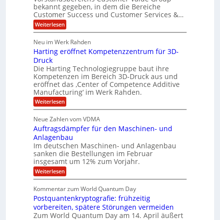
n
S
P
bekannt gegeben, in dem die Bereiche
H
e
t
S
Customer Success und Customer Services &…
G
e
u
r
l
a
:
Weiterlesen
b
o
l
T
l
u
a
e
h
Neu im Werk Rahden
e
p
r
o
r
ü
i
Harting eröffnet Kompetenzzentrum für 3D-
s
m
h
b
n
a
Druck
E
e
V
ä
s
Die Harting Technologiegruppe baut ihre
n
r
e
S
l
Kompetenzen im Bereich 3D-Druck aus und
n
r
g
a
t
eröffnet das ‚Center of Competence Additive
i
s
u
i
m
Manufacturing‘ im Werk Rahden.
i
6
e
n
m
o
r
:
Weiterlesen
5
t
n
e
e
H
M
A
3
s
a
e
p
Neue Zahlen vom VDMA
.
s
i
r
s
r
2
i
Auftragsdämpfer für den Maschinen- und
t
l
o
g
i
i
Anlagenbau
l
l
w
n
n
Im deutschen Maschinen- und Anlagenbau
u
i
i
g
sanken die Bestellungen im Februar
t
g
r
e
o
insgesamt um 12% zum Vorjahr.
d
f
r
n
C
ö
:
Weiterlesen
ü
h
e
f
A
r
i
f
u
n
Kommentar zum World Quantum Day
e
n
E
f
U
f
Postquantenkryptografie: frühzeitig
e
t
M
C
t
S
r
vorbereiten, spätere Störungen vermeiden
E
u
K
a
-
Zum World Quantum Day am 14. April äußert
s
o
g
A