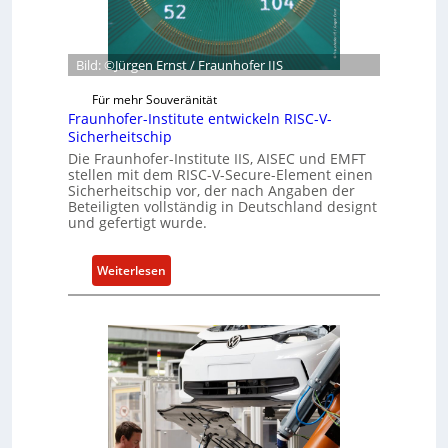
y
n
t
b
G
e
e
Bild: ©Jürgen Ernst / Fraunhofer IIS
r
s
R
c
Für mehr Souveränität
e
Fraunhofer-Institute entwickeln RISC-V-
h
s
Sicherheitschip
ä
i
Die Fraunhofer-Institute IIS, AISEC und EMFT
f
stellen mit dem RISC-V-Secure-Element einen
l
t
Sicherheitschip vor, der nach Angaben der
i
s
Beteiligten vollständig in Deutschland designt
e
und gefertigt wurde.
e
n
i
c
n
:
Weiterlesen
e
h
F
A
e
r
c
i
a
t
t
u
f
n
ü
h
r
o
S
f