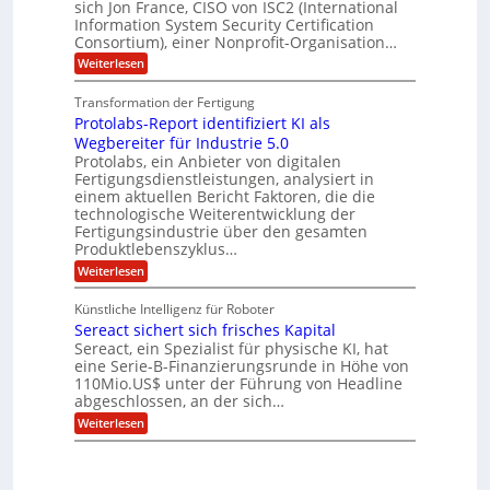
sich Jon France, CISO von ISC2 (International
D
t
m
s
u
Information System Security Certification
o
p
o
d
m
n
Consortium), einer Nonprofit-Organisation…
e
ä
l
e
t
m
d
:
Weiterlesen
r
l
e
p
P
L
O
n
f
a
o
ff
a
Transformation der Fertigung
z
e
s
r
i
z
r
Protolabs-Report identifiziert KI als
t
t
c
e
f
q
Wegbereiter für Industrie 5.0
e
e
n
ü
u
Protolabs, ein Anbieter von digitalen
r
i
t
r
a
Fertigungsdienstleistungen, analysiert in
r
d
n
n
einem aktuellen Bericht Faktoren, die die
u
e
t
a
m
n
technologische Weiterentwicklung der
e
f
m
M
Fertigungsindustrie über den gesamten
n
ü
a
k
e
Produktlebenszyklus…
r
s
r
r
:
Weiterlesen
3
c
y
P
D
h
i
p
r
-
i
t
Künstliche Intelligenz für Roboter
k
o
D
n
o
Sereact sichert sich frisches Kapital
a
t
r
e
g
o
Sereact, ein Spezialist für physische KI, hat
u
n
r
l
c
eine Serie-B-Finanzierungsrunde in Höhe von
-
a
a
k
u
110Mio.US$ unter der Führung von Headline
f
b
n
i
abgeschlossen, an der sich…
s
d
e
:
-
Weiterlesen
A
:
S
R
n
f
e
e
l
r
r
p
a
ü
e
o
g