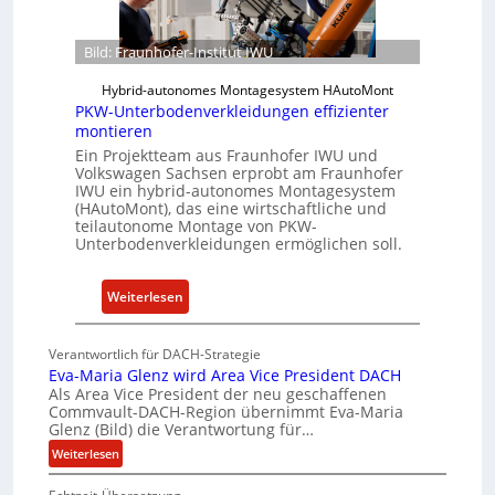
o
e
f
r
Bild: Fraunhofer-Institut IWU
t
-
w
I
Hybrid-autonomes Montagesystem HAutoMont
a
n
PKW-Unterbodenverkleidungen effizienter
r
s
montieren
e
t
Ein Projektteam aus Fraunhofer IWU und
u
Volkswagen Sachsen erprobt am Fraunhofer
i
IWU ein hybrid-autonomes Montagesystem
n
t
(HAutoMont), das eine wirtschaftliche und
d
u
teilautonome Montage von PKW-
K
Unterbodenverkleidungen ermöglichen soll.
t
I
e
e
:
Weiterlesen
n
P
t
K
Verantwortlich für DACH-Strategie
w
W
Eva-Maria Glenz wird Area Vice President DACH
i
-
Als Area Vice President der neu geschaffenen
c
Commvault-DACH-Region übernimmt Eva-Maria
U
Glenz (Bild) die Verantwortung für…
k
n
e
:
Weiterlesen
t
E
l
e
v