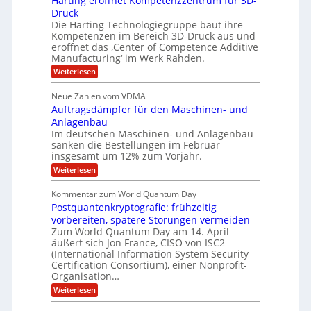
Harting eröffnet Kompetenzzentrum für 3D-
m
E
e
V
ä
a
Druck
n
r
e
s
l
Die Harting Technologiegruppe baut ihre
n
r
g
S
t
Kompetenzen im Bereich 3D-Druck aus und
i
s
a
i
m
eröffnet das ‚Center of Competence Additive
i
6
u
n
m
o
Manufacturing‘ im Werk Rahden.
e
5
t
n
e
r
:
Weiterlesen
M
A
3
e
H
e
p
.
i
s
a
s
r
2
Neue Zahlen vom VDMA
s
r
l
o
i
i
Auftragsdämpfer für den Maschinen- und
t
l
l
g
i
n
Anlagenbau
u
i
w
n
Im deutschen Maschinen- und Anlagenbau
t
g
i
g
o
sanken die Bestellungen im Februar
r
f
e
n
insgesamt um 12% zum Vorjahr.
d
r
ü
C
e
ö
:
Weiterlesen
r
h
f
A
n
i
E
f
u
U
Kommentar zum World Quantum Day
e
n
f
M
f
S
Postquantenkryptografie: frühzeitig
e
t
E
C
t
r
-
vorbereiten, spätere Störungen vermeiden
u
A
K
a
Zum World Quantum Day am 14. April
D
s
o
g
u
äußert sich Jon France, CISO von ISC2
t
o
m
s
n
(International Information System Security
o
p
d
l
m
Certification Consortium), einer Nonprofit-
e
d
ä
l
e
t
Organisation…
m
L
r
e
a
p
:
Weiterlesen
a
O
n
f
r
P
ff
z
e
t
o