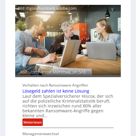
i
H
g
ß
e
n
e
Bild: ©goodluz/stock.adobe.com
r
T
n
e
s
e
c
a
n
h
u
A
f
g
d
e
e
n
r
c
S
y
p
a
u
Xait übernimmt Mehrheit an SAE
r
r
b
Verhalten nach Ransomware-Angriffen
e
Lösegeld zahlen ist keine Lösung
i
Laut dem Spezialversicherer Hiscox, der sich
t
auf die polizeiliche Kriminalstatistik beruft,
e
richten sich inzwischen rund 80% aller
bekannten Ransomware-Angriffe gegen
n
kleine und…
z
:
Weiterlesen
u
L
s
Managementwechsel
ö
a