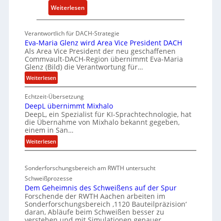
w
:
Weiterlesen
i
P
c
K
k
Verantwortlich für DACH-Strategie
W
Eva-Maria Glenz wird Area Vice President DACH
e
-
Als Area Vice President der neu geschaffenen
l
Commvault-DACH-Region übernimmt Eva-Maria
U
n
Glenz (Bild) die Verantwortung für…
n
R
:
Weiterlesen
t
I
E
e
S
Echtzeit-Übersetzung
v
r
C
DeepL übernimmt Mixhalo
a
b
DeepL, ein Spezialist für KI-Sprachtechnologie, hat
-
-
o
die Übernahme von Mixhalo bekannt gegeben,
M
V
einem in San…
d
a
-
:
Weiterlesen
e
r
S
D
n
i
i
e
a
v
c
Sonderforschungsbereich am RWTH untersucht
e
G
e
h
Schweißprozesse
p
l
r
Dem Geheimnis des Schweißens auf der Spur
e
L
e
k
Forschende der RWTH Aachen arbeiten im
ü
r
n
Sonderforschungsbereich ‚1120 Bauteilpräzision‘
l
b
h
z
daran, Abläufe beim Schweißen besser zu
e
e
e
w
verstehen und mit Simulationen genauer