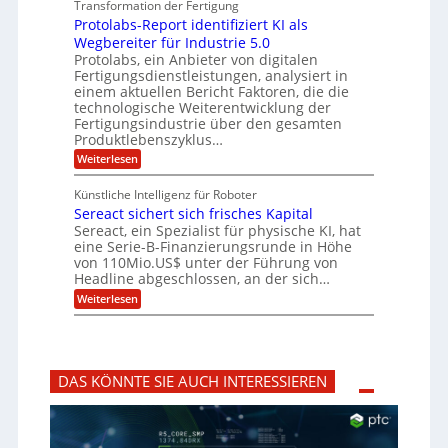
i
z
Transformation der Fertigung
r
e
s
c
e
f
Protolabs-Report identifiziert KI als
t
e
i
n
ü
q
Wegbereiter für Industrie 5.0
r
t
r
n
u
Protolabs, ein Anbieter von digitalen
r
d
a
a
Fertigungsdienstleistungen, analysiert in
u
e
n
m
m
n
einem aktuellen Bericht Faktoren, die die
t
f
M
e
technologische Weiterentwicklung der
e
ü
a
Fertigungsindustrie über den gesamten
n
r
r
s
k
Produktlebenszyklus…
i
3
c
r
D
:
Weiterlesen
h
k
y
-
P
i
p
a
D
r
n
t
Künstliche Intelligenz für Roboter
r
o
e
o
Sereact sichert sich frisches Kapital
u
t
n
g
c
o
Sereact, ein Spezialist für physische KI, hat
-
r
k
l
u
eine Serie-B-Finanzierungsrunde in Höhe
a
a
n
von 110Mio.US$ unter der Führung von
f
b
d
i
Headline abgeschlossen, an der sich…
s
A
e
:
-
Weiterlesen
n
:
S
R
l
f
e
e
a
r
r
p
g
ü
e
o
e
h
a
r
n
z
DAS KÖNNTE SIE AUCH INTERESSIEREN
c
t
b
e
t
i
a
i
s
d
u
t
i
e
i
c
n
g