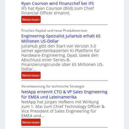
Ryan Courson wird Finanzchef bei IFS
s
m
IFS hat Ryan Courson (Bild) zum Chief
e
m
Financial Officer ernannt.
g
e
:
Weiterlesen
e
n
R
l
Frisches Kapital und neue Produktversion
y
d
Engineering-Spezialist JuliaHub erhält 65
a
z
Millionen US-Dollar
n
a
JuliaHub gibt den Start von Version 3.0
C
h
seiner agentenbasierten KI-Plattform für
o
l
Hardware-Engineering, Dyad, sowie den
u
e
Abschluss einer Series-B-
r
n
Finanzierungsrunde über 65 Millionen US-
Dollar…
s
i
o
s
:
Weiterlesen
n
t
E
w
k
Verantwortung für technische Strategie
n
i
e
NetApp ernennt CTO & VP Sales Engineering
g
r
i
für EMEA und Lateinamerika
i
d
NetApp hat Jürgen Hofkens mit Wirkung
n
n
zum 1. Mai zum Chief Technology Officer &
F
e
e
Vice President of Sales Engineering für
i
L
e
EMEA und…
n
ö
r
:
Weiterlesen
a
s
i
N
n
u