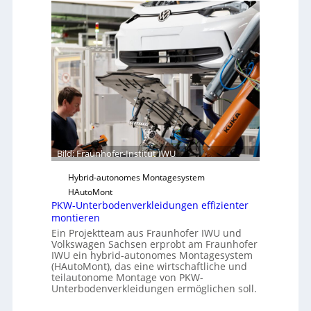
a
r
u
S
n
o
h
f
o
t
f
w
e
a
r
r
-
e
I
u
n
Bild: Fraunhofer-Institut IWU
n
s
d
Hybrid-autonomes Montagesystem
t
K
HAutoMont
i
I
PKW-Unterbodenverkleidungen effizienter
t
montieren
u
Ein Projektteam aus Fraunhofer IWU und
t
Volkswagen Sachsen erprobt am Fraunhofer
e
IWU ein hybrid-autonomes Montagesystem
(HAutoMont), das eine wirtschaftliche und
e
teilautonome Montage von PKW-
n
Unterbodenverkleidungen ermöglichen soll.
t