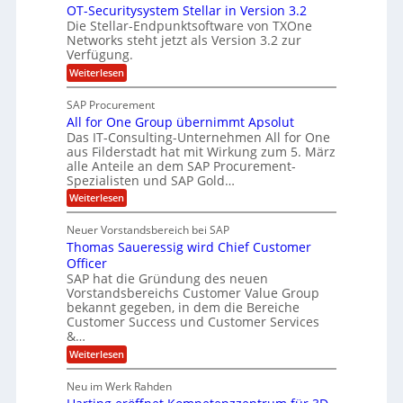
n
OT-Securitysystem Stellar in Version 3.2
e
z
n
g
Die Stellar-Endpunktsoftware von TXOne
t
c
g
-
Networks steht jetzt als Version 3.2 zur
A
h
Verfügung.
S
p
e
p
:
Weiterlesen
p
f
O
e
T
e
b
SAP Procurement
z
-
r
e
All for One Group übernimmt Apsolut
S
i
n
e
Das IT-Consulting-Unternehmen All for One
i
a
c
e
aus Filderstadt hat mit Wirkung zum 5. März
I
l
u
alle Anteile an dem SAP Procurement-
n
F
r
i
Spezialisten und SAP Gold…
n
i
S
s
:
t
Weiterlesen
t
t
A
y
C
l
s
J
Neuer Vorstandsbereich bei SAP
T
l
y
u
Thomas Saueressig wird Chief Customer
f
s
O
l
o
t
Officer
&
r
e
i
SAP hat die Gründung des neuen
O
V
m
Vorstandsbereichs Customer Value Group
a
n
S
P
bekannt gegeben, in dem die Bereiche
H
e
t
S
Customer Success und Customer Services
G
e
u
&…
r
l
a
b
o
l
:
l
Weiterlesen
u
a
e
T
e
p
r
h
r
Neu im Werk Rahden
ü
i
s
o
h
b
n