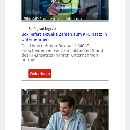
Bild: ©JD Studio/stock.adobe.com
Reifegrad legt zu
Box liefert aktuelle Zahlen zum KI-Einsatz in
Unternehmen
Das Unternehmen Box hat 1.640 IT-
Entscheider weltweit zum aktuellen Stand
des KI-Einsatzes in ihren Unternehmen
befragt.
:
Weiterlesen
B
o
x
l
i
e
f
e
r