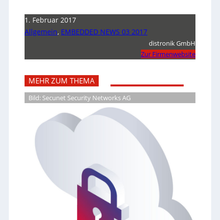
1. Februar 2017
Allgemein
,
EMBEDDED NEWS 03 2017
distronik GmbH
Zur Firmenwebsite
MEHR ZUM THEMA
Bild: Secunet Security Networks AG