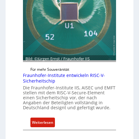
n
b
d
e
e
r
t
R
G
e
e
s
s
i
c
l
h
i
Bild: ©Jürgen Ernst / Fraunhofer IIS
ä
e
f
Für mehr Souveränität
n
t
Fraunhofer-Institute entwickeln RISC-V-
c
s
Sicherheitschip
e
e
Die Fraunhofer-Institute IIS, AISEC und EMFT
A
stellen mit dem RISC-V-Secure-Element
i
einen Sicherheitschip vor, der nach
c
n
Angaben der Beteiligten vollständig in
t
h
Deutschland designt und gefertigt wurde.
e
i
:
Weiterlesen
t
F
f
r
ü