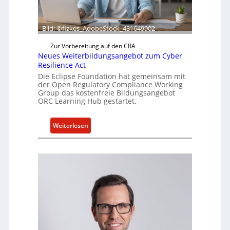
t
a
Bild: ©fizkes_AdobeStock_431649902
k
t
Zur Vorbereitung auf den CRA
u
Neues Weiterbildungsangebot zum Cyber
e
Resilience Act
l
Die Eclipse Foundation hat gemeinsam mit
l
der Open Regulatory Compliance Working
Group das kostenfreie Bildungsangebot
e
ORC Learning Hub gestartet.
Z
a
:
Weiterlesen
h
N
l
e
e
u
n
e
z
s
u
W
m
e
K
i
I
t
-