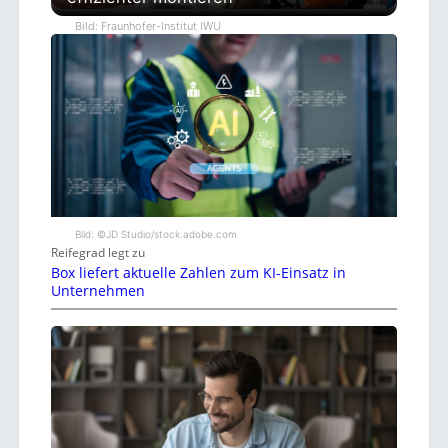
Bild: Fraunhofer-Institut IWU
Bild: ©JD Studio/stock.adobe.com
Reifegrad legt zu
Box liefert aktuelle Zahlen zum KI-Einsatz in
Unternehmen