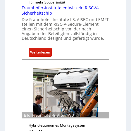
r
Für mehr Souveränität
c
R
Fraunhofer-Institute entwickeln RISC-V-
h
e
Sicherheitschip
ä
s
Die Fraunhofer-Institute IIS, AISEC und EMFT
f
stellen mit dem RISC-V-Secure-Element
i
einen Sicherheitschip vor, der nach
t
l
Angaben der Beteiligten vollständig in
s
i
Deutschland designt und gefertigt wurde.
e
e
i
n
:
Weiterlesen
n
c
F
h
e
r
e
A
a
i
c
u
t
t
n
f
h
ü
o
r
f
S
e
o
r
Bild: Fraunhofer-Institut IWU
f
-
t
Hybrid-autonomes Montagesystem
I
w