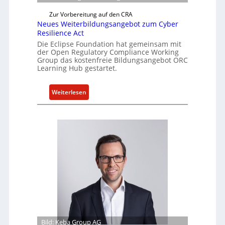
t
a
Zur Vorbereitung auf den CRA
Neues Weiterbildungsangebot zum Cyber
k
Resilience Act
t
Die Eclipse Foundation hat gemeinsam mit
u
der Open Regulatory Compliance Working
e
Group das kostenfreie Bildungsangebot ORC
l
Learning Hub gestartet.
l
e
:
Weiterlesen
Z
N
a
e
h
u
l
e
e
s
n
W
z
e
u
i
m
t
K
e
I
r
-
b
Bild: Keba Group AG
E