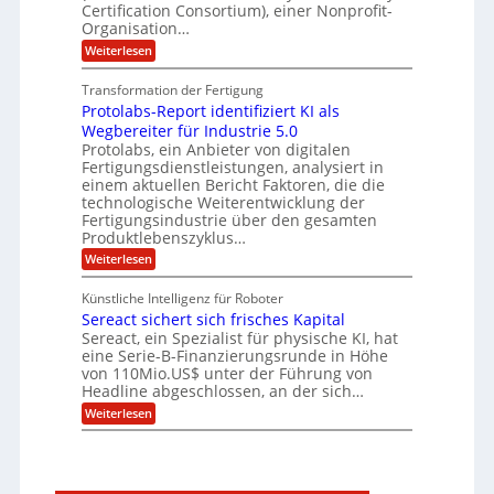
m
Certification Consortium), einer Nonprofit-
e
d
ä
l
e
t
Organisation…
m
L
r
e
a
p
:
Weiterlesen
a
O
n
f
r
P
ff
z
e
t
o
i
z
Transformation der Fertigung
r
e
s
c
e
f
Protolabs-Report identifiziert KI als
t
e
i
n
ü
q
Wegbereiter für Industrie 5.0
r
t
r
n
u
Protolabs, ein Anbieter von digitalen
r
d
a
a
Fertigungsdienstleistungen, analysiert in
u
e
n
m
m
n
einem aktuellen Bericht Faktoren, die die
t
f
M
e
technologische Weiterentwicklung der
e
ü
a
Fertigungsindustrie über den gesamten
n
r
r
s
k
Produktlebenszyklus…
i
3
c
r
D
:
Weiterlesen
h
k
y
-
P
i
p
a
D
r
n
t
Künstliche Intelligenz für Roboter
r
o
e
o
Sereact sichert sich frisches Kapital
u
t
n
g
c
o
Sereact, ein Spezialist für physische KI, hat
-
r
k
l
u
eine Serie-B-Finanzierungsrunde in Höhe
a
a
n
von 110Mio.US$ unter der Führung von
f
b
d
i
Headline abgeschlossen, an der sich…
s
A
e
:
-
Weiterlesen
n
:
S
R
l
f
e
e
a
r
r
p
g
ü
e
o
e
h
a
r
n