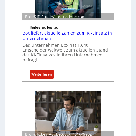
Bild: ©JD Studio/stock.adobe.com
Reifegrad legt zu
Box liefert aktuelle Zahlen zum KI-Einsatz in
Unternehmen
Das Unternehmen Box hat 1.640 IT-
Entscheider weltweit zum aktuellen Stand
des KI-Einsatzes in ihren Unternehmen
befragt.
:
Weiterlesen
B
o
x
l
i
e
f
e
r
Bild: ©fizkes_AdobeStock_431649902