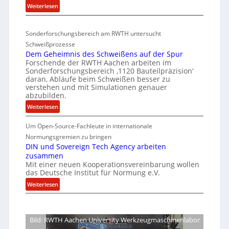
:
Weiterlesen
e
r
-
D
n
i
V
e
a
v
-
Sonderforschungsbereich am RWTH untersucht
e
G
e
S
Schweißprozesse
p
l
r
i
Dem Geheimnis des Schweißens auf der Spur
L
e
k
Forschende der RWTH Aachen arbeiten im
c
ü
n
Sonderforschungsbereich ‚1120 Bauteilpräzision‘
l
h
b
z
daran, Abläufe beim Schweißen besser zu
e
e
e
w
verstehen und mit Simulationen genauer
i
r
r
abzubilden.
i
n
d
h
r
:
Weiterlesen
i
u
d
e
D
m
n
A
Um Open-Source-Fachleute in internationale
e
i
m
r
g
m
Normungsgremien zu bringen
t
t
e
G
e
DIN und Sovereign Tech Agency arbeiten
s
M
a
zusammen
e
n
c
i
V
Mit einer neuen Kooperationsvereinbarung wollen
h
e
h
x
das Deutsche Institut für Normung e.V.
i
e
ff
i
h
c
:
i
Weiterlesen
i
a
p
e
D
m
z
l
P
I
n
o
i
r
N
i
Bild: RWTH Aachen University Werkzeugmaschinenlabor
e
e
u
s