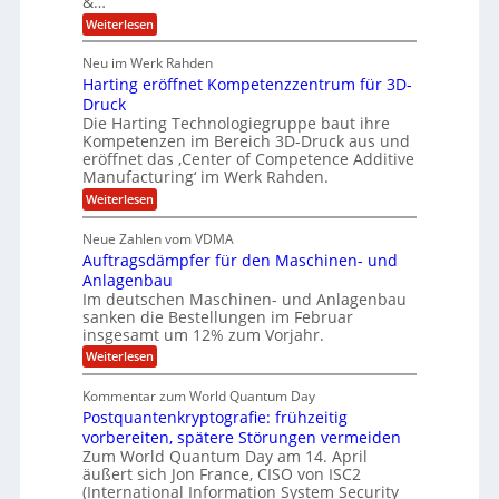
&…
r
l
a
b
o
l
:
l
Weiterlesen
u
a
e
T
e
p
r
h
r
Neu im Werk Rahden
ü
i
s
o
h
b
n
Harting eröffnet Kompetenzzentrum für 3D-
m
E
e
V
ä
a
Druck
n
r
e
s
l
Die Harting Technologiegruppe baut ihre
n
r
g
S
t
Kompetenzen im Bereich 3D-Druck aus und
i
s
a
i
m
eröffnet das ‚Center of Competence Additive
i
6
u
n
m
o
Manufacturing‘ im Werk Rahden.
e
5
t
n
e
r
:
Weiterlesen
M
A
3
e
H
e
p
.
i
s
a
s
r
2
Neue Zahlen vom VDMA
s
r
l
o
i
i
Auftragsdämpfer für den Maschinen- und
t
l
l
g
i
n
Anlagenbau
u
i
w
n
Im deutschen Maschinen- und Anlagenbau
t
g
i
g
o
sanken die Bestellungen im Februar
r
f
e
n
insgesamt um 12% zum Vorjahr.
d
r
ü
C
e
ö
:
Weiterlesen
r
h
f
A
n
i
E
f
u
U
Kommentar zum World Quantum Day
e
n
f
M
f
S
Postquantenkryptografie: frühzeitig
e
t
E
C
t
r
-
vorbereiten, spätere Störungen vermeiden
u
A
K
a
Zum World Quantum Day am 14. April
D
s
o
g
u
äußert sich Jon France, CISO von ISC2
t
o
m
s
n
(International Information System Security
o
p
d
l