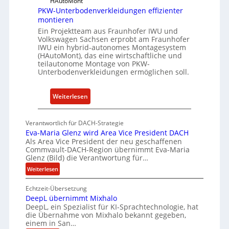
HAutoMont
n
a
PKW-Unterbodenverkleidungen effizienter
s
r
montieren
t
e
Ein Projektteam aus Fraunhofer IWU und
i
u
Volkswagen Sachsen erprobt am Fraunhofer
t
IWU ein hybrid-autonomes Montagesystem
n
(HAutoMont), das eine wirtschaftliche und
u
d
teilautonome Montage von PKW-
t
K
Unterbodenverkleidungen ermöglichen soll.
e
I
e
:
Weiterlesen
n
P
t
K
w
Verantwortlich für DACH-Strategie
W
i
Eva-Maria Glenz wird Area Vice President DACH
-
Als Area Vice President der neu geschaffenen
c
Commvault-DACH-Region übernimmt Eva-Maria
U
k
Glenz (Bild) die Verantwortung für…
n
e
:
Weiterlesen
t
l
E
e
n
Echtzeit-Übersetzung
v
r
R
DeepL übernimmt Mixhalo
a
b
I
DeepL, ein Spezialist für KI-Sprachtechnologie, hat
-
o
die Übernahme von Mixhalo bekannt gegeben,
S
M
einem in San…
d
C
a