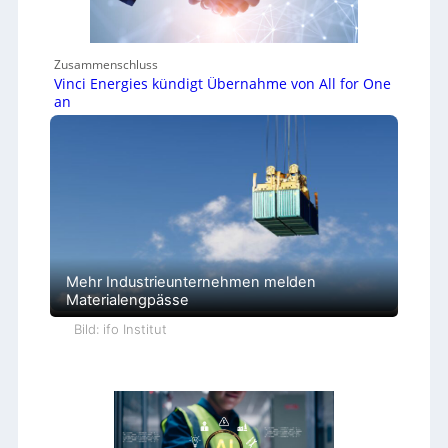
Zusammenschluss
Vinci Energies kündigt Übernahme von All for One
an
Mehr Industrieunternehmen melden
Materialengpässe
Bild: ifo Institut