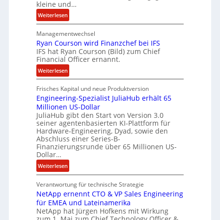
kleine und…
e
:
Weiterlesen
i
L
t
Managementwechsel
ö
e
Ryan Courson wird Finanzchef bei IFS
s
n
IFS hat Ryan Courson (Bild) zum Chief
e
z
Financial Officer ernannt.
g
u
:
Weiterlesen
e
s
R
l
a
Frisches Kapital und neue Produktversion
y
d
m
Engineering-Spezialist JuliaHub erhält 65
a
z
m
Millionen US-Dollar
n
a
e
JuliaHub gibt den Start von Version 3.0
C
h
n
seiner agentenbasierten KI-Plattform für
o
l
Hardware-Engineering, Dyad, sowie den
u
e
Abschluss einer Series-B-
r
n
Finanzierungsrunde über 65 Millionen US-
Dollar…
s
i
o
s
:
Weiterlesen
n
t
E
w
k
Verantwortung für technische Strategie
n
i
e
NetApp ernennt CTO & VP Sales Engineering
g
r
i
für EMEA und Lateinamerika
i
d
NetApp hat Jürgen Hofkens mit Wirkung
n
n
zum 1. Mai zum Chief Technology Officer &
F
e