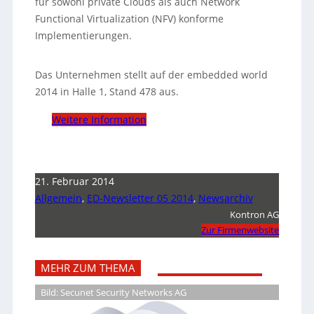
für sowohl private Clouds als auch Network
Functional Virtualization (NFV) konforme
Implementierungen.
Das Unternehmen stellt auf der embedded world
2014 in Halle 1, Stand 478 aus.
Weitere Information
21. Februar 2014
Allgemein
,
ED-Newsletter 05 2014
,
Newsarchiv
Kontron AG
Zur Firmenwebsite
MEHR ZUM THEMA
Bild: Secunet Security Networks AG