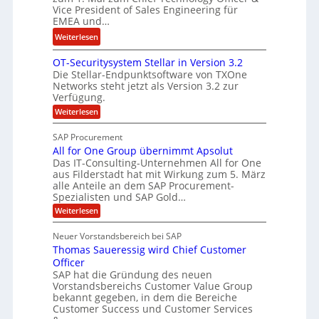
e
Vice President of Sales Engineering für
i
L
e
EMEA und…
n
ö
r
:
Weiterlesen
a
s
i
N
n
u
n
OT-Securitysystem Stellar in Version 3.2
e
z
n
g
Die Stellar-Endpunktsoftware von TXOne
t
c
g
-
Networks steht jetzt als Version 3.2 zur
A
h
Verfügung.
S
p
e
p
:
Weiterlesen
p
f
O
e
T
e
b
SAP Procurement
z
-
r
e
All for One Group übernimmt Apsolut
S
i
n
e
Das IT-Consulting-Unternehmen All for One
i
a
c
e
aus Filderstadt hat mit Wirkung zum 5. März
I
l
u
alle Anteile an dem SAP Procurement-
n
F
r
i
Spezialisten und SAP Gold…
n
i
S
s
:
t
Weiterlesen
t
t
A
y
C
l
s
J
Neuer Vorstandsbereich bei SAP
T
l
y
u
Thomas Saueressig wird Chief Customer
f
s
O
l
o
t
Officer
&
r
e
i
SAP hat die Gründung des neuen
O
V
m
Vorstandsbereichs Customer Value Group
a
n
S
P
bekannt gegeben, in dem die Bereiche
H
e
t
S
Customer Success und Customer Services
G
e
u