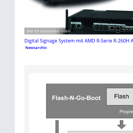
Bild: ICP Deutschland GmbH
Digital Signage System mit AMD R-Serie R-260H 
Newsarchiv