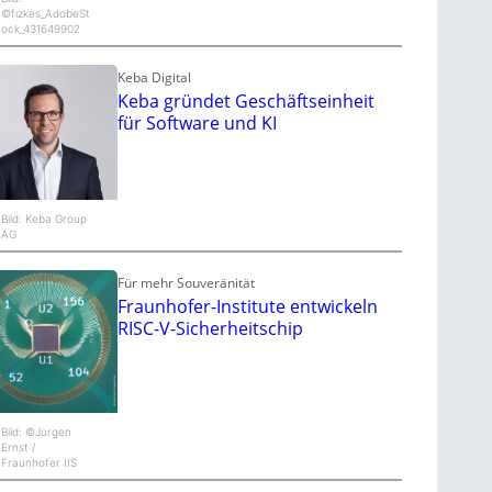
©fizkes_AdobeSt
ock_431649902
Keba Digital
Keba gründet Geschäftseinheit
für Software und KI
Bild: Keba Group
AG
Für mehr Souveränität
Fraunhofer-Institute entwickeln
RISC-V-Sicherheitschip
Bild: ©Jürgen
Ernst /
Fraunhofer IIS