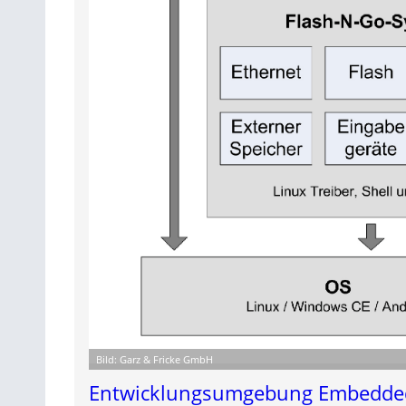
Bild: Garz & Fricke GmbH
Entwicklungsumgebung Embedded