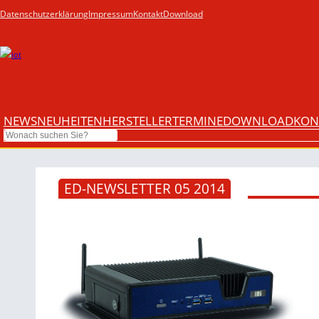
Datenschutzerklärung
Impressum
Kontakt
Download
NEWS
NEUHEITEN
HERSTELLER
TERMINE
DOWNLOAD
KON
Search
ED-NEWSLETTER 05 2014