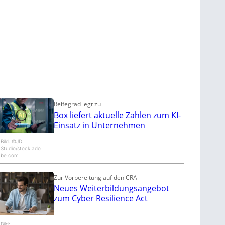
Reifegrad legt zu
Box liefert aktuelle Zahlen zum KI-
Einsatz in Unternehmen
Bild: ©JD
Studio/stock.ado
be.com
Zur Vorbereitung auf den CRA
Neues Weiterbildungsangebot
zum Cyber Resilience Act
Bild: