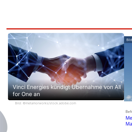
Bild
Vinci Energies kündigt Übernahme von All
for One an
Bild: ©metamorworks/stock.adobe.com
Befr
Me
Ma