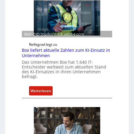
Bild: ©JD Studio/stock.adobe.com
Reifegrad legt zu
Box liefert aktuelle Zahlen zum KI-Einsatz in
Unternehmen
Das Unternehmen Box hat 1.640 IT-
Entscheider weltweit zum aktuellen Stand
des KI-Einsatzes in ihren Unternehmen
befragt.
:
Weiterlesen
B
o
x
l
i
e