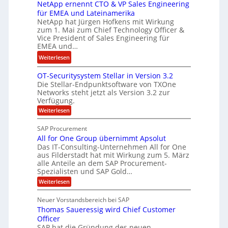
i
e
NetApp ernennt CTO & VP Sales Engineering
g
r
i
für EMEA und Lateinamerika
i
d
NetApp hat Jürgen Hofkens mit Wirkung
n
n
zum 1. Mai zum Chief Technology Officer &
F
e
e
Vice President of Sales Engineering für
i
L
e
EMEA und…
n
ö
r
:
Weiterlesen
a
s
i
N
n
u
n
OT-Securitysystem Stellar in Version 3.2
e
z
n
g
Die Stellar-Endpunktsoftware von TXOne
t
c
g
-
Networks steht jetzt als Version 3.2 zur
A
h
Verfügung.
S
p
e
p
:
Weiterlesen
p
f
O
e
T
e
b
SAP Procurement
z
-
r
e
All for One Group übernimmt Apsolut
S
i
n
e
Das IT-Consulting-Unternehmen All for One
i
a
c
e
aus Filderstadt hat mit Wirkung zum 5. März
I
l
u
alle Anteile an dem SAP Procurement-
n
F
r
i
Spezialisten und SAP Gold…
n
i
S
s
:
t
Weiterlesen
t
t
A
y
C
l
s
J
Neuer Vorstandsbereich bei SAP
T
l
y
u
Thomas Saueressig wird Chief Customer
f
s
O
l
o
t
Officer
&
r
e
i
SAP hat die Gründung des neuen