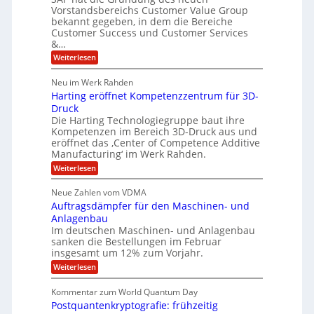
O
V
m
Vorstandsbereichs Customer Value Group
a
n
S
P
bekannt gegeben, in dem die Bereiche
H
e
t
S
Customer Success und Customer Services
G
e
u
&…
r
l
a
b
o
l
:
l
Weiterlesen
u
a
e
T
e
p
r
h
r
Neu im Werk Rahden
ü
i
s
o
h
b
n
Harting eröffnet Kompetenzzentrum für 3D-
m
E
e
V
ä
a
Druck
n
r
e
s
l
Die Harting Technologiegruppe baut ihre
n
r
g
S
t
Kompetenzen im Bereich 3D-Druck aus und
i
s
a
i
m
eröffnet das ‚Center of Competence Additive
i
6
u
n
m
o
Manufacturing‘ im Werk Rahden.
e
5
t
n
e
r
:
Weiterlesen
M
A
3
e
H
e
p
.
i
s
a
s
r
2
Neue Zahlen vom VDMA
s
r
l
o
i
i
Auftragsdämpfer für den Maschinen- und
t
l
l
g
i
n
Anlagenbau
u
i
w
n
Im deutschen Maschinen- und Anlagenbau
t
g
i
g
o
sanken die Bestellungen im Februar
r
f
e
n
insgesamt um 12% zum Vorjahr.
d
r
ü
C
e
ö
:
Weiterlesen
r
h
f
A
n
i
E
f
u
U
Kommentar zum World Quantum Day
e
n
f
M
f
S
Postquantenkryptografie: frühzeitig
e
t
E
C