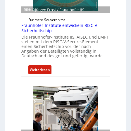
n
G
b
Bild: ©Jürgen Ernst / Fraunhofer IIS
e
e
s
r
Für mehr Souveränität
c
R
Fraunhofer-Institute entwickeln RISC-V-
h
e
Sicherheitschip
ä
s
Die Fraunhofer-Institute IIS, AISEC und EMFT
f
stellen mit dem RISC-V-Secure-Element
i
einen Sicherheitschip vor, der nach
t
l
Angaben der Beteiligten vollständig in
s
i
Deutschland designt und gefertigt wurde.
e
e
i
n
:
Weiterlesen
n
c
F
h
e
r
e
A
a
i
c
u
t
t
n
f
h
ü
o
r
f
S
e
o
r