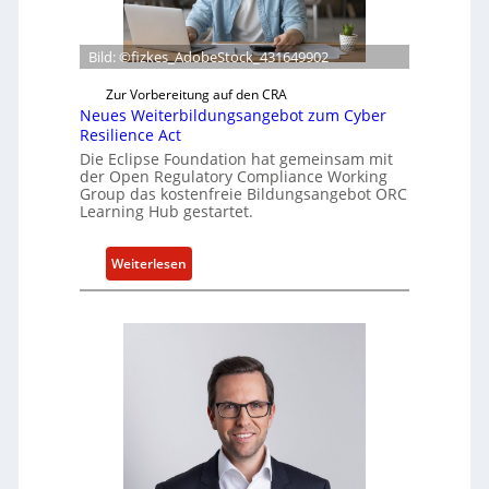
f
e
r
Bild: ©fizkes_AdobeStock_431649902
t
a
Zur Vorbereitung auf den CRA
Neues Weiterbildungsangebot zum Cyber
k
Resilience Act
t
Die Eclipse Foundation hat gemeinsam mit
u
der Open Regulatory Compliance Working
e
Group das kostenfreie Bildungsangebot ORC
l
Learning Hub gestartet.
l
e
:
Weiterlesen
Z
N
a
e
h
u
l
e
e
s
n
W
z
e
u
i
m
t
K