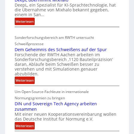
b
I
DeepL, ein Spezialist für KI-Sprachtechnologie, hat
-
o
die Übernahme von Mixhalo bekannt gegeben,
S
M
einem in San…
d
C
a
:
Weiterlesen
e
r
-
D
n
i
V
e
a
v
-
Sonderforschungsbereich am RWTH untersucht
e
G
e
S
Schweißprozesse
p
l
r
i
Dem Geheimnis des Schweißens auf der Spur
L
e
k
Forschende der RWTH Aachen arbeiten im
c
ü
n
Sonderforschungsbereich ‚1120 Bauteilpräzision‘
l
h
b
z
daran, Abläufe beim Schweißen besser zu
e
e
e
w
verstehen und mit Simulationen genauer
i
r
r
abzubilden.
i
n
d
h
r
:
Weiterlesen
i
u
d
e
D
m
n
A
Um Open-Source-Fachleute in internationale
e
i
m
r
g
m
Normungsgremien zu bringen
t
t
e
G
e
DIN und Sovereign Tech Agency arbeiten
s
M
a
zusammen
e
n
c
i
V
Mit einer neuen Kooperationsvereinbarung wollen
h
e
h
x
das Deutsche Institut für Normung e.V.
i
e
ff
i
h
c
:
i
Weiterlesen
i
a
p
e
D
m