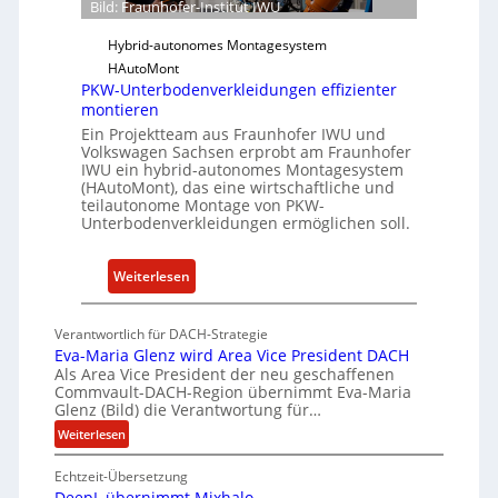
Bild: Fraunhofer-Institut IWU
f
-
t
Hybrid-autonomes Montagesystem
I
w
HAutoMont
n
a
PKW-Unterbodenverkleidungen effizienter
s
r
montieren
t
e
Ein Projektteam aus Fraunhofer IWU und
i
u
Volkswagen Sachsen erprobt am Fraunhofer
t
IWU ein hybrid-autonomes Montagesystem
n
(HAutoMont), das eine wirtschaftliche und
u
d
teilautonome Montage von PKW-
t
K
Unterbodenverkleidungen ermöglichen soll.
e
I
e
:
Weiterlesen
n
P
t
K
w
Verantwortlich für DACH-Strategie
W
i
Eva-Maria Glenz wird Area Vice President DACH
-
Als Area Vice President der neu geschaffenen
c
Commvault-DACH-Region übernimmt Eva-Maria
U
k
Glenz (Bild) die Verantwortung für…
n
e
:
Weiterlesen
t
l
E
e
n
Echtzeit-Übersetzung
v
r
R
DeepL übernimmt Mixhalo
a