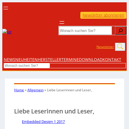
Newsletter abonnieren
Search
Newsletter
NEWS
NEUHEITEN
HERSTELLER
TERMINE
DOWNLOAD
KONTAKT
Search
Home
»
Allgemein
»
Liebe Leserinnen und Leser,
Liebe Leserinnen und Leser,
Embedded Design 1 2017