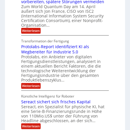
t
r
-
vorbereiten, spätere Störungen vermeiden
u
A
K
a
Zum World Quantum Day am 14. April
D
s
o
g
u
äußert sich Jon France, CISO von ISC2
t
o
m
s
n
(International Information System Security
o
p
d
l
m
Certification Consortium), einer Nonprofit-
e
d
ä
l
e
t
Organisation…
m
L
r
e
a
p
:
Weiterlesen
a
O
n
f
r
P
ff
z
e
t
o
i
z
Transformation der Fertigung
r
e
s
c
e
f
Protolabs-Report identifiziert KI als
t
e
i
n
ü
q
Wegbereiter für Industrie 5.0
r
t
r
n
u
Protolabs, ein Anbieter von digitalen
r
d
a
a
Fertigungsdienstleistungen, analysiert in
u
e
n
m
m
n
einem aktuellen Bericht Faktoren, die die
t
f
M
e
technologische Weiterentwicklung der
e
ü
a
Fertigungsindustrie über den gesamten
n
r
r
s
k
Produktlebenszyklus…
i
3
c
r
D
:
Weiterlesen
h
k
y
-
P
i
p
a
D
r
n
t
Künstliche Intelligenz für Roboter
r
o
e
o
Sereact sichert sich frisches Kapital
u
t
n
g
c
o
Sereact, ein Spezialist für physische KI, hat
-
r
k
l
u
eine Serie-B-Finanzierungsrunde in Höhe
a
a
n
von 110Mio.US$ unter der Führung von
f
b
d
i
Headline abgeschlossen, an der sich…
s
A
e
:
-
Weiterlesen
n
:
S