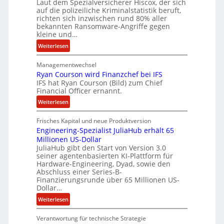
Laut dem Spezialversicherer Hiscox, der sich
a
u
auf die polizeiliche Kriminalstatistik beruft,
richten sich inzwischen rund 80% aller
r
r
bekannten Ransomware-Angriffe gegen
b
kleine und…
e
:
Weiterlesen
i
L
t
Managementwechsel
ö
e
Ryan Courson wird Finanzchef bei IFS
s
n
IFS hat Ryan Courson (Bild) zum Chief
e
z
Financial Officer ernannt.
g
u
:
Weiterlesen
e
s
R
l
a
Frisches Kapital und neue Produktversion
y
d
m
Engineering-Spezialist JuliaHub erhält 65
a
z
m
Millionen US-Dollar
n
a
e
JuliaHub gibt den Start von Version 3.0
C
h
n
seiner agentenbasierten KI-Plattform für
o
l
Hardware-Engineering, Dyad, sowie den
u
e
Abschluss einer Series-B-
r
n
Finanzierungsrunde über 65 Millionen US-
Dollar…
s
i
o
s
:
Weiterlesen
n
t
E
w
k
Verantwortung für technische Strategie
n