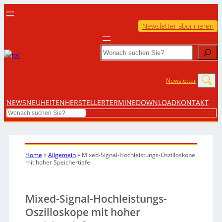
Newsletter abonnieren
Search
Newsletter
NEWS
NEUHEITEN
HERSTELLER
TERMINE
DOWNLOAD
KONTAKT
Search
Home
»
Allgemein
»
Mixed-Signal-Hochleistungs-Oszilloskope
mit hoher Speichertiefe
Mixed-Signal-Hochleistungs-
Oszilloskope mit hoher