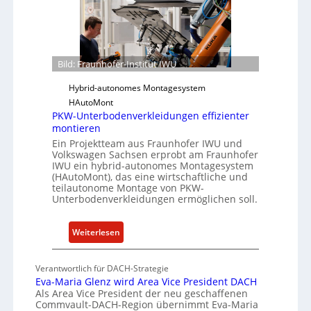
h
ü
o
r
f
S
e
o
r
Bild: Fraunhofer-Institut IWU
f
-
t
Hybrid-autonomes Montagesystem
I
w
HAutoMont
n
a
PKW-Unterbodenverkleidungen effizienter
s
r
montieren
t
e
Ein Projektteam aus Fraunhofer IWU und
i
Volkswagen Sachsen erprobt am Fraunhofer
u
t
IWU ein hybrid-autonomes Montagesystem
n
(HAutoMont), das eine wirtschaftliche und
u
d
teilautonome Montage von PKW-
t
Unterbodenverkleidungen ermöglichen soll.
K
e
I
e
:
Weiterlesen
n
P
t
K
w
Verantwortlich für DACH-Strategie
W
i
Eva-Maria Glenz wird Area Vice President DACH
-
Als Area Vice President der neu geschaffenen
c
Commvault-DACH-Region übernimmt Eva-Maria
U
k