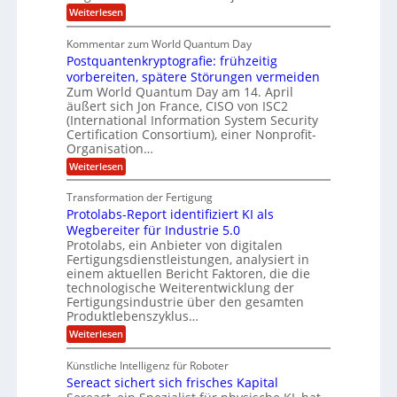
C
e
ö
:
Weiterlesen
r
h
f
A
n
i
E
f
u
U
Kommentar zum World Quantum Day
e
n
f
M
f
S
Postquantenkryptografie: frühzeitig
e
t
E
C
t
r
-
vorbereiten, spätere Störungen vermeiden
u
A
K
a
Zum World Quantum Day am 14. April
D
s
o
g
u
äußert sich Jon France, CISO von ISC2
t
o
m
s
n
(International Information System Security
o
p
d
l
m
Certification Consortium), einer Nonprofit-
e
d
ä
l
e
t
Organisation…
m
L
r
e
a
p
:
Weiterlesen
a
O
n
f
r
P
ff
z
e
t
o
i
z
Transformation der Fertigung
r
e
s
c
e
f
Protolabs-Report identifiziert KI als
t
e
i
n
ü
q
Wegbereiter für Industrie 5.0
r
t
r
n
u
Protolabs, ein Anbieter von digitalen
r
d
a
a
Fertigungsdienstleistungen, analysiert in
u
e
n
m
m
n
einem aktuellen Bericht Faktoren, die die
t
f
M
e
technologische Weiterentwicklung der
e
ü
a
Fertigungsindustrie über den gesamten
n
r
r
s
k
Produktlebenszyklus…
i
3
c
r
D
:
Weiterlesen
h
k
y
-
P
i
p
a
D
r
n
t
Künstliche Intelligenz für Roboter
r
o
e
o
Sereact sichert sich frisches Kapital
u
t
n
g
c
o
-