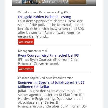
Xait übernimmt Mehrheit an SAE
g
d
e
e
n
r
Verhalten nach Ransomware-Angriffen
c
S
Lösegeld zahlen ist keine Lösung
Laut dem Spezialversicherer Hiscox, der
y
p
sich auf die polizeiliche Kriminalstatistik
a
u
beruft, richten sich inzwischen rund 80%
r
r
aller bekannten Ransomware-Angriffe
b
gegen kleine und…
e
:
Weiterlesen
i
L
t
Managementwechsel
ö
e
Ryan Courson wird Finanzchef bei IFS
s
n
IFS hat Ryan Courson (Bild) zum Chief
e
z
Financial Officer ernannt.
g
u
:
Weiterlesen
e
s
R
l
a
Frisches Kapital und neue Produktversion
y
d
m
Engineering-Spezialist JuliaHub erhält 65
a
z
m
Millionen US-Dollar
n
a
e
JuliaHub gibt den Start von Version 3.0
C
h
n
seiner agentenbasierten KI-Plattform für
o
l
Hardware-Engineering, Dyad, sowie den
u
e
Abschluss einer Series-B-
r
n
Finanzierungsrunde über 65 Millionen US-