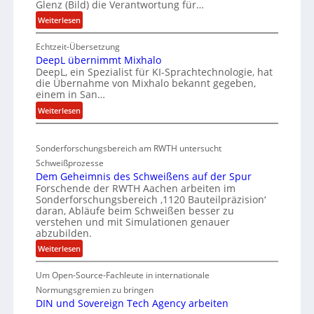
Glenz (Bild) die Verantwortung für…
n
e
:
Weiterlesen
t
l
E
e
n
Echtzeit-Übersetzung
v
r
R
DeepL übernimmt Mixhalo
a
b
DeepL, ein Spezialist für KI-Sprachtechnologie, hat
I
-
o
die Übernahme von Mixhalo bekannt gegeben,
S
M
einem in San…
d
a
C
:
Weiterlesen
e
r
-
D
n
i
V
e
a
v
-
Sonderforschungsbereich am RWTH untersucht
e
G
e
S
Schweißprozesse
p
l
r
i
Dem Geheimnis des Schweißens auf der Spur
L
e
k
Forschende der RWTH Aachen arbeiten im
c
ü
n
Sonderforschungsbereich ‚1120 Bauteilpräzision‘
l
b
h
z
daran, Abläufe beim Schweißen besser zu
e
e
e
w
verstehen und mit Simulationen genauer
i
r
abzubilden.
i
r
n
d
r
h
:
Weiterlesen
i
u
d
D
e
m
n
A
Um Open-Source-Fachleute in internationale
e
i
m
r
g
m
Normungsgremien zu bringen
t
t
e
G
e
DIN und Sovereign Tech Agency arbeiten
s
M
a