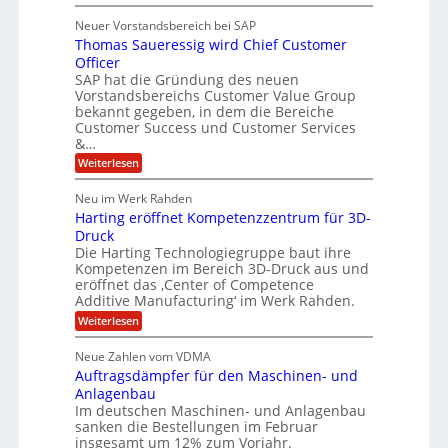
t
A
y
C
l
s
J
Neuer Vorstandsbereich bei SAP
T
l
y
u
Thomas Saueressig wird Chief Customer
f
s
O
l
o
t
Officer
&
r
e
i
SAP hat die Gründung des neuen
O
V
m
Vorstandsbereichs Customer Value Group
a
n
S
P
bekannt gegeben, in dem die Bereiche
H
e
t
S
Customer Success und Customer Services
G
e
u
&…
r
l
a
b
o
l
:
l
Weiterlesen
u
a
e
T
e
p
r
h
r
Neu im Werk Rahden
ü
i
s
o
h
b
n
Harting eröffnet Kompetenzzentrum für 3D-
m
E
e
V
ä
a
Druck
n
r
e
s
l
Die Harting Technologiegruppe baut ihre
n
r
g
S
t
Kompetenzen im Bereich 3D-Druck aus und
i
s
a
i
m
eröffnet das ‚Center of Competence
i
6
u
n
m
o
Additive Manufacturing‘ im Werk Rahden.
e
5
t
n
e
r
:
Weiterlesen
M
A
3
e
H
e
p
.
i
s
a
s
r
2
Neue Zahlen vom VDMA
s
r
l
o
i
i
Auftragsdämpfer für den Maschinen- und
t
l
l
g
i
n
Anlagenbau
u
i
w
n
Im deutschen Maschinen- und Anlagenbau
t
g
i
g
o
sanken die Bestellungen im Februar
r
f
e
n
insgesamt um 12% zum Vorjahr.
d
r
ü