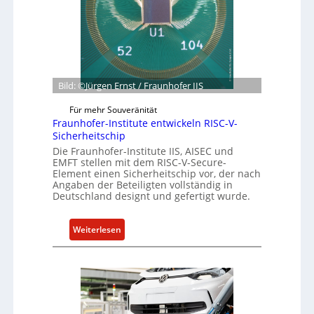
ü
n
z
n
e
u
d
h
m
e
m
C
t
e
y
G
n
b
Bild: ©Jürgen Ernst / Fraunhofer IIS
e
e
s
r
Für mehr Souveränität
c
Fraunhofer-Institute entwickeln RISC-V-
R
h
Sicherheitschip
e
ä
Die Fraunhofer-Institute IIS, AISEC und
s
EMFT stellen mit dem RISC-V-Secure-
f
i
Element einen Sicherheitschip vor, der nach
t
l
Angaben der Beteiligten vollständig in
s
Deutschland designt und gefertigt wurde.
i
e
e
i
n
:
Weiterlesen
n
c
F
h
e
r
e
A
a
i
c
u
t
t
n
f