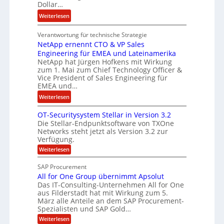
Dollar…
s
i
o
s
:
Weiterlesen
n
t
E
w
k
Verantwortung für technische Strategie
n
i
e
NetApp ernennt CTO & VP Sales
g
r
i
Engineering für EMEA und Lateinamerika
i
d
NetApp hat Jürgen Hofkens mit Wirkung
n
n
zum 1. Mai zum Chief Technology Officer &
F
e
e
Vice President of Sales Engineering für
i
L
e
EMEA und…
n
ö
r
:
Weiterlesen
a
s
i
N
n
u
n
OT-Securitysystem Stellar in Version 3.2
e
z
n
g
Die Stellar-Endpunktsoftware von TXOne
t
c
g
-
Networks steht jetzt als Version 3.2 zur
A
h
Verfügung.
S
p
e
p
:
Weiterlesen
p
f
O
e
T
e
b
SAP Procurement
z
-
r
e
All for One Group übernimmt Apsolut
S
i
n
e
Das IT-Consulting-Unternehmen All for One
i
a
c
e
aus Filderstadt hat mit Wirkung zum 5.
I
l
u
März alle Anteile an dem SAP Procurement-
n
F
r
i
Spezialisten und SAP Gold…
n
i
S
s
:
t
Weiterlesen
t