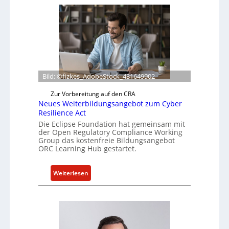
x
l
i
e
f
e
r
Bild: ©fizkes_AdobeStock_431649902
t
Zur Vorbereitung auf den CRA
a
Neues Weiterbildungsangebot zum Cyber
k
Resilience Act
t
Die Eclipse Foundation hat gemeinsam mit
u
der Open Regulatory Compliance Working
e
Group das kostenfreie Bildungsangebot
ORC Learning Hub gestartet.
l
l
e
:
Weiterlesen
Z
N
a
e
h
u
l
e
e
s