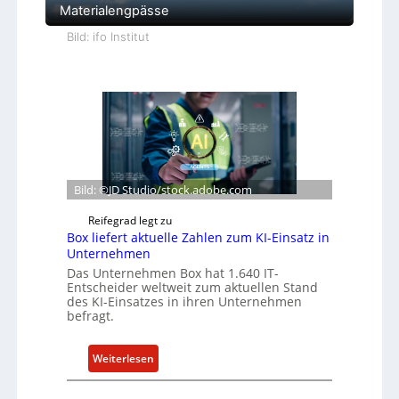
Materialengpässe
Bild: ifo Institut
Bild: ©JD Studio/stock.adobe.com
Reifegrad legt zu
Box liefert aktuelle Zahlen zum KI-Einsatz in
Unternehmen
Das Unternehmen Box hat 1.640 IT-
Entscheider weltweit zum aktuellen Stand
des KI-Einsatzes in ihren Unternehmen
befragt.
:
Weiterlesen
B
o