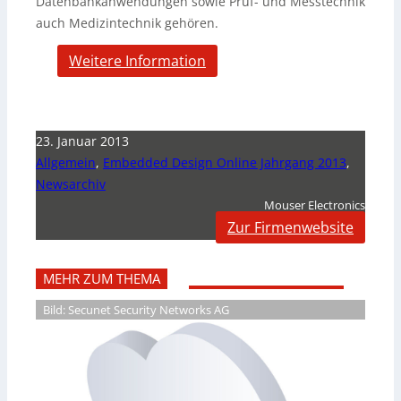
Datenbankanwendungen sowie Prüf- und Messtechnik
auch Medizintechnik gehören.
Weitere Information
23. Januar 2013
Allgemein
,
Embedded Design Online Jahrgang 2013
,
Newsarchiv
Mouser Electronics
Zur Firmenwebsite
MEHR ZUM THEMA
Bild: Secunet Security Networks AG