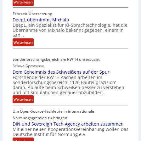
:
Weiterlesen
E
Echtzeit-Übersetzung
v
DeepL übernimmt Mixhalo
a
DeepL, ein Spezialist für KI-Sprachtechnologie, hat die
-
Übernahme von Mixhalo bekannt gegeben, einem in
M
San…
a
:
Weiterlesen
r
D
i
e
a
Sonderforschungsbereich am RWTH untersucht
e
G
Schweißprozesse
p
l
Dem Geheimnis des Schweißens auf der Spur
L
e
Forschende der RWTH Aachen arbeiten im
ü
n
Sonderforschungsbereich ‚1120 Bauteilpräzision‘
b
z
daran, Abläufe beim Schweißen besser zu verstehen
e
w
und mit Simulationen genauer abzubilden.
r
i
:
Weiterlesen
n
r
D
i
d
Um Open-Source-Fachleute in internationale
e
m
A
m
Normungsgremien zu bringen
m
r
G
DIN und Sovereign Tech Agency arbeiten zusammen
t
e
Mit einer neuen Kooperationsvereinbarung wollen das
e
M
a
Deutsche Institut für Normung e.V.
h
i
V
e