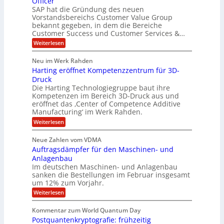
Officer
&
r
e
l
SAP hat die Gründung des neuen
O
V
m
i
Vorstandsbereichs Customer Value Group
n
S
P
bekannt gegeben, in dem die Bereiche
a
e
t
S
Customer Success und Customer Services &…
G
e
H
r
l
a
:
Weiterlesen
u
o
l
T
l
b
u
a
h
Neu im Werk Rahden
e
p
r
e
o
ü
i
Harting eröffnet Kompetenzzentrum für 3D-
s
m
r
b
n
a
Druck
E
h
e
V
s
Die Harting Technologiegruppe baut ihre
n
r
e
S
ä
Kompetenzen im Bereich 3D-Druck aus und
n
r
g
a
l
eröffnet das ‚Center of Competence Additive
i
s
u
i
t
m
Manufacturing‘ im Werk Rahden.
i
e
n
m
o
r
6
:
Weiterlesen
t
n
e
e
H
5
A
3
s
a
e
p
Neue Zahlen vom VDMA
.
M
s
r
s
r
2
i
Auftragsdämpfer für den Maschinen- und
i
t
o
g
i
i
Anlagenbau
l
l
w
n
n
Im deutschen Maschinen- und Anlagenbau
u
l
i
g
sanken die Bestellungen im Februar insgesamt
t
g
r
e
i
um 12% zum Vorjahr.
d
f
r
o
C
ö
:
Weiterlesen
ü
n
h
f
A
r
i
f
e
u
Kommentar zum World Quantum Day
e
n
E
f
n
f
Postquantenkryptografie: frühzeitig
e
t
M