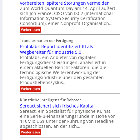
C
U
t
r
vorbereiten, spätere Störungen vermeiden
E
u
K
a
S
Zum World Quantum Day am 14. April äußert
s
o
g
A
-
sich Jon France, CISO von ISC2 (International
t
m
s
u
Information System Security Certification
o
D
p
d
m
n
Consortium), einer Nonprofit-Organisation…
e
ä
o
e
t
m
d
:
Weiterlesen
l
r
e
p
P
L
O
l
n
f
o
ff
a
Transformation der Fertigung
z
e
a
s
i
z
r
Protolabs-Report identifiziert KI als
t
t
r
c
e
f
q
Wegbereiter für Industrie 5.0
e
e
n
ü
u
Protolabs, ein Anbieter von digitalen
r
i
t
r
a
Fertigungsdienstleistungen, analysiert in
r
d
n
n
einem aktuellen Bericht Faktoren, die die
u
e
t
a
m
n
technologische Weiterentwicklung der
e
f
m
M
Fertigungsindustrie über den gesamten
n
ü
a
k
e
Produktlebenszyklus…
r
s
r
r
:
Weiterlesen
3
c
y
P
D
h
i
p
r
-
i
t
Künstliche Intelligenz für Roboter
k
o
D
n
o
Sereact sichert sich frisches Kapital
a
t
r
e
g
o
Sereact, ein Spezialist für physische KI, hat
u
n
r
l
c
eine Serie-B-Finanzierungsrunde in Höhe von
-
a
a
k
u
110Mio.US$ unter der Führung von Headline
f
b
n
i
abgeschlossen, an der sich…
s
d
e
:
-
Weiterlesen
A
:
S
R
n
f