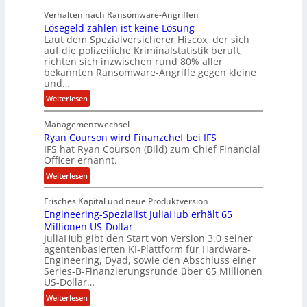
r
c
Verhalten nach Ransomware-Angriffen
S
y
Lösegeld zahlen ist keine Lösung
p
a
Laut dem Spezialversicherer Hiscox, der sich
u
r
auf die polizeiliche Kriminalstatistik beruft,
r
b
richten sich inzwischen rund 80% aller
bekannten Ransomware-Angriffe gegen kleine
e
und…
i
t
:
Weiterlesen
e
L
n
Managementwechsel
ö
z
Ryan Courson wird Finanzchef bei IFS
s
IFS hat Ryan Courson (Bild) zum Chief Financial
u
e
Officer ernannt.
s
g
:
a
Weiterlesen
e
R
m
l
Frisches Kapital und neue Produktversion
y
m
d
Engineering-Spezialist JuliaHub erhält 65
a
e
z
Millionen US-Dollar
n
n
a
JuliaHub gibt den Start von Version 3.0 seiner
C
h
agentenbasierten KI-Plattform für Hardware-
o
l
Engineering, Dyad, sowie den Abschluss einer
u
e
Series-B-Finanzierungsrunde über 65 Millionen
r
n
US-Dollar…
s
i
:
Weiterlesen
o
s