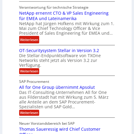
E
n
t
Verantwortung für technische Strategie
n
w
k
NetApp ernennt CTO & VP Sales Engineering
g
i
e
für EMEA und Lateinamerika
i
r
i
NetApp hat Jürgen Hofkens mit Wirkung zum 1.
n
d
Mai zum Chief Technology Officer & Vice
n
e
President of Sales Engineering für EMEA und…
F
e
e
i
L
:
Weiterlesen
r
n
ö
N
i
OT-Securitysystem Stellar in Version 3.2
a
s
e
n
Die Stellar-Endpunktsoftware von TXOne
n
u
t
g
Networks steht jetzt als Version 3.2 zur
z
n
A
-
Verfügung.
c
g
p
S
:
Weiterlesen
h
p
O
p
e
T
e
e
SAP Procurement
-
f
r
z
All for One Group übernimmt Apsolut
S
b
n
e
Das IT-Consulting-Unternehmen All for One
i
e
c
e
aus Filderstadt hat mit Wirkung zum 5. März
a
u
alle Anteile an dem SAP Procurement-
i
n
l
r
Spezialisten und SAP Gold…
I
n
i
i
:
t
Weiterlesen
F
t
s
A
y
S
C
t
l
s
Neuer Vorstandsbereich bei SAP
T
l
y
J
Thomas Saueressig wird Chief Customer
f
s
O
u
o
t