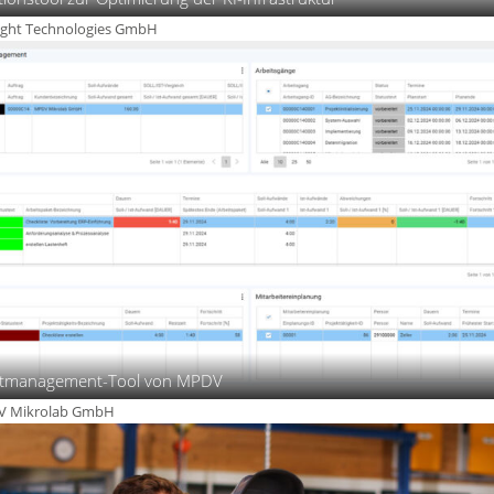
sight Technologies GmbH
ktmanagement-Tool von MPDV
DV Mikrolab GmbH