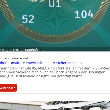
f
t
s
e
i
n
h
e
i
t
: ©Jürgen Ernst / Fraunhofer IIS
f
ür mehr Souveränität
ü
hofer-Institute entwickeln RISC-V-Sicherheitschip
r
raunhofer-Institute IIS, AISEC und EMFT stellen mit dem RISC-V-Sec
S
nt einen Sicherheitschip vor, der nach Angaben der Beteiligten
o
tändig in Deutschland designt und gefertigt wurde.
f
t
:
Weiterlesen
w
F
a
r
r
a
e
u