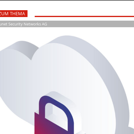
ZUM THEMA
cunet Security Networks AG