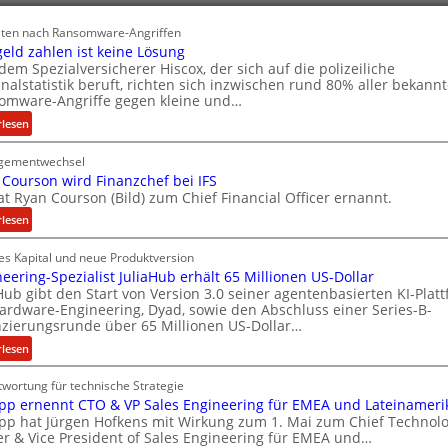
n
lten nach Ransomware-Angriffen
eld zahlen ist keine Lösung
dem Spezialversicherer Hiscox, der sich auf die polizeiliche
nalstatistik beruft, richten sich inzwischen rund 80% aller bekann
omware-Angriffe gegen kleine und…
:
rlesen
L
gementwechsel
ö
Courson wird Finanzchef bei IFS
s
at Ryan Courson (Bild) zum Chief Financial Officer ernannt.
e
g
:
rlesen
e
R
l
es Kapital und neue Produktversion
y
d
eering-Spezialist JuliaHub erhält 65 Millionen US-Dollar
a
Hub gibt den Start von Version 3.0 seiner agentenbasierten KI-Plat
z
n
ardware-Engineering, Dyad, sowie den Abschluss einer Series-B-
a
C
nzierungsrunde über 65 Millionen US-Dollar…
h
o
:
rlesen
l
u
E
e
r
wortung für technische Strategie
n
n
s
pp ernennt CTO & VP Sales Engineering für EMEA und Lateinameri
g
i
o
pp hat Jürgen Hofkens mit Wirkung zum 1. Mai zum Chief Technol
i
s
n
er & Vice President of Sales Engineering für EMEA und…
n
t
w