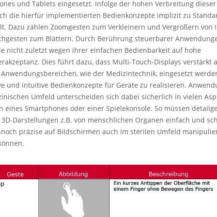
nes und Tablets eingesetzt. Infolge der hohen Verbreitung dieser
ch die hierfür implementierten Bedienkonzepte implizit zu Standa
lt. Dazu zählen Zoomgesten zum Verkleinern und Vergrößern von 
chgesten zum Blättern. Durch Berührung steuerbarer Anwendung
ie nicht zuletzt wegen ihrer einfachen Bedienbarkeit auf hohe
akzeptanz. Dies führt dazu, dass Multi-Touch-Displays verstärkt 
Anwendungsbereichen, wie der Medizintechnik, eingesetzt werde
ve und intuitive Bedienkonzepte für Geräte zu realisieren. Anwen
inischen Umfeld unterscheiden sich dabei sicherlich in vielen As
n eines Smartphones oder einer Spielekonsole. So müssen detailg
 3D-Darstellungen z.B. von menschlichen Organen einfach und sch
noch präzise auf Bildschirmen auch im sterilen Umfeld manipulie
können.