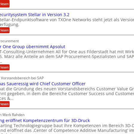
:
rlesen
e
k
i
N
e
e
r
curitysystem Stellar in Version 3.2
e
r
i
d
tellar-Endpunktsoftware von TXOne Networks steht jetzt als Versio
t
i
n
F
Verfügung.
A
n
e
i
:
rlesen
p
g
L
n
O
p
-
T
ö
a
rocurement
-
e
S
s
n
for One Group übernimmt Apsolut
S
r
p
u
z
e
T-Consulting-Unternehmen All for One aus Filderstadt hat mit Wir
n
c
e
5. März alle Anteile an dem SAP Procurement-Spezialisten und SAP
n
c
u
e
…
z
g
h
r
n
i
:
rlesen
i
e
A
n
t
a
f
l
y
t
 Vorstandsbereich bei SAP
l
b
l
s
as Saueressig wird Chief Customer Officer
C
i
f
y
e
o
hat die Gründung des neuen Vorstandsbereichs Customer Value G
s
T
s
i
r
t
nnt gegeben, in dem die Bereiche Customer Success und Custome
O
t
O
I
e
ices &…
&
n
J
m
F
:
rlesen
e
S
V
u
S
T
G
t
P
l
h
r
e
m Werk Rahden
o
o
S
i
l
ing eröffnet Kompetenzzentrum für 3D-Druck
m
u
l
a
a
a
Harting Technologiegruppe baut ihre Kompetenzen im Bereich 3D-
p
a
l
s
H
ü
und eröffnet das ‚Center of Competence Additive Manufacturing‘ i
r
S
b