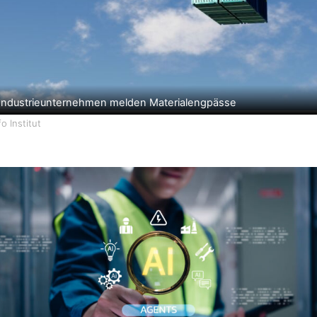
Industrieunternehmen melden Materialengpässe
ifo Institut