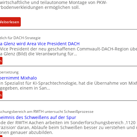
 wirtschaftliche und teilautonome Montage von PKW-
c
rbodenverkleidungen ermöglichen soll.
k
e
l
:
Weiterlesen
n
P
R
K
lich für DACH-Strategie
I
W
a Glenz wird Area Vice President DACH
S
-
 Vice President der neu geschaffenen Commvault-DACH-Region ü
a Glenz (Bild) die Verantwortung für…
C
U
-
n
:
n
V
E
t
Übersetzung
v
-
e
bernimmt Mixhalo
a
S
r
in Spezialist für KI-Sprachtechnologie, hat die Übernahme von Mix
-
i
b
 gegeben, einem in San…
M
c
o
:
n
a
h
d
D
r
e
e
e
i
r
schungsbereich am RWTH untersucht Schweißprozesse
n
e
a
eimnis des Schweißens auf der Spur
h
v
p
G
nde der RWTH Aachen arbeiten im Sonderforschungsbereich ‚1120
L
e
e
l
räzision‘ daran, Abläufe beim Schweißen besser zu verstehen und 
ü
e
i
r
onen genauer abzubilden.
b
n
t