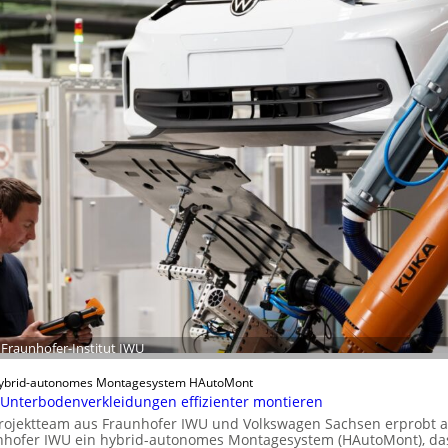
u
n
n
h
d
o
K
f
I
e
r
-
I
n
s
t
i
t
u
t
e
: Fraunhofer-Institut IWU
e
n
ybrid-autonomes Montagesystem HAutoMont
t
Unterbodenverkleidungen effizienter montieren
w
Projektteam aus Fraunhofer IWU und Volkswagen Sachsen erprobt 
i
nhofer IWU ein hybrid-autonomes Montagesystem (HAutoMont), da