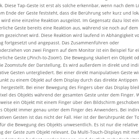
k. Diese Tap-Geste ist erst als solche erkennbar, wenn nach dem 
am Ende der Geste feststeht, dass die Berührung sehr kurz und lok
zt wird eine einzelne Reaktion ausgelöst. Im Gegensatz dazu löst ei
erliche Geste bereits eine Reaktion aus, während sie noch auf dem
rm gezeichnet wird. Diese Reaktion wird laufend in Abhängigkeit v
g fortgesetzt und angepasst. Das Zusammenführen oder
derziehen von zwei Fingern auf dem Monitor ist ein Beispiel für e
erliche Geste (‚Pinch-to-Zoom‘). Die Bewegung skaliert ein Objekt o
ie Zoomstufe der Darstellung. Es wird außerdem in direkt und indi
tive Gesten untergliedert. Bei einer direkt manipulativen Geste wi
nkt zu einem Objekt auf dem Display durch das direkte Antippen
 hergestellt. Bei einer Bewegung des Fingers über das Display blei
Pixel des Objekts während der gesamten Geste unter dem Finger. W
sweise ein Objekt mit einem Finger über den Bildschirm geschoben
as Objekt immer genau unter dem Finger des Anwenders. Bei indir
tiven Gesten ist das nicht der Fall. Hier ist der Berührpunkt der T
für die Bewegung des Objekts unwesentlich. Es ist nur die relative
 der Geste zum Objekt relevant. Da Multi-Touch-Displays mit me