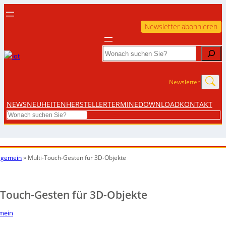
Newsletter abonnieren
Search
Newsletter
NEWS
NEUHEITEN
HERSTELLER
TERMINE
DOWNLOAD
KONTAKT
Search
lgemein
»
Multi-Touch-Gesten für 3D-Objekte
-Touch-Gesten für 3D-Objekte
emein