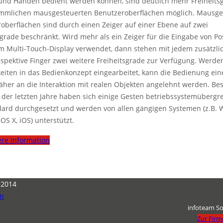
und Händen bedient werden können, sind deutlich mehr Freiheitsg
ömmlichen mausgesteuerten Benutzeroberflächen möglich. Mausge
oberflächen sind durch einen Zeiger auf einer Ebene auf zwei
sgrade beschränkt. Wird mehr als ein Zeiger für die Eingabe von Po
m Multi-Touch-Display verwendet, dann stehen mit jedem zusätzli
espektive Finger zwei weitere Freiheitsgrade zur Verfügung. Werde
eiten in das Bedienkonzept eingearbeitet, kann die Bedienung ein
äher an die Interaktion mit realen Objekten angelehnt werden. Be
 der letzten Jahre haben sich einige Gesten betriebssystemübergr
dard durchgesetzt und werden von allen gängigen Systemen (z.B.
OS X, iOS) unterstützt.
ere Information
l 2014
in
infoteam S
Zur Fir