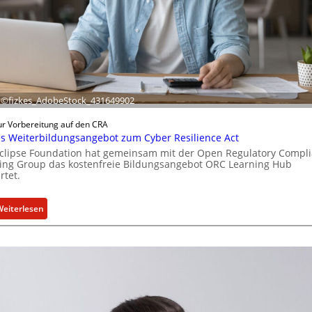
k
t
u
e
l
l
e
: ©fizkes_AdobeStock_431649902
Z
a
ur Vorbereitung auf den CRA
h
s Weiterbildungsangebot zum Cyber Resilience Act
l
Eclipse Foundation hat gemeinsam mit der Open Regulatory Compl
e
ing Group das kostenfreie Bildungsangebot ORC Learning Hub
rtet.
n
z
u
:
Weiterlesen
m
N
K
e
I
u
-
e
E
s
i
W
n
e