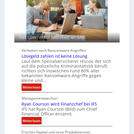
e
n
e
r
T
n
e
s
e
c
a
n
h
u
A
f
g
d
Xait übernimmt Mehrheit an SAE
e
e
n
r
Verhalten nach Ransomware-Angriffen
c
S
Lösegeld zahlen ist keine Lösung
y
p
Laut dem Spezialversicherer Hiscox, der sich
a
u
auf die polizeiliche Kriminalstatistik beruft,
r
r
richten sich inzwischen rund 80% aller
bekannten Ransomware-Angriffe gegen
b
kleine und…
e
:
i
Weiterlesen
L
t
Managementwechsel
ö
e
Ryan Courson wird Finanzchef bei IFS
s
n
IFS hat Ryan Courson (Bild) zum Chief
e
z
Financial Officer ernannt.
g
u
:
Weiterlesen
e
s
R
l
a
Frisches Kapital und neue Produktversion
y
d
m