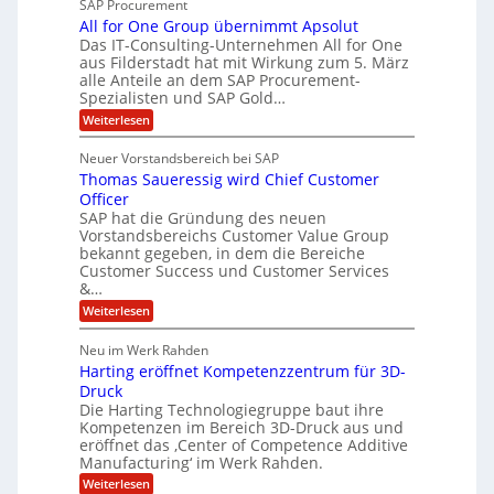
b
SAP Procurement
z
-
r
e
All for One Group übernimmt Apsolut
S
i
n
e
Das IT-Consulting-Unternehmen All for One
i
a
c
e
aus Filderstadt hat mit Wirkung zum 5. März
I
l
u
alle Anteile an dem SAP Procurement-
n
F
r
i
Spezialisten und SAP Gold…
n
i
S
s
:
t
Weiterlesen
t
t
A
y
C
l
s
J
Neuer Vorstandsbereich bei SAP
T
l
y
u
Thomas Saueressig wird Chief Customer
f
s
O
l
o
t
Officer
&
r
e
i
SAP hat die Gründung des neuen
O
V
m
Vorstandsbereichs Customer Value Group
a
n
S
P
bekannt gegeben, in dem die Bereiche
H
e
t
S
Customer Success und Customer Services
G
e
u
&…
r
l
a
b
o
l
:
l
Weiterlesen
u
a
e
T
e
p
r
h
r
Neu im Werk Rahden
ü
i
s
o
h
b
n
Harting eröffnet Kompetenzzentrum für 3D-
m
E
e
V
ä
a
Druck
n
r
e
s
l
Die Harting Technologiegruppe baut ihre
n
r
g
S
t
Kompetenzen im Bereich 3D-Druck aus und
i
s
a
i
m
eröffnet das ‚Center of Competence Additive
i
6
u
n
m
o
Manufacturing‘ im Werk Rahden.
e
5
t
n
e
r
:
Weiterlesen
M
A
3