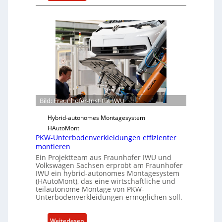
F
h
e
r
e
A
a
i
c
u
t
t
n
f
h
ü
o
r
f
S
e
o
r
f
Bild: Fraunhofer-Institut IWU
-
t
I
Hybrid-autonomes Montagesystem
w
n
HAutoMont
a
PKW-Unterbodenverkleidungen effizienter
s
r
montieren
t
e
Ein Projektteam aus Fraunhofer IWU und
i
u
Volkswagen Sachsen erprobt am Fraunhofer
t
n
IWU ein hybrid-autonomes Montagesystem
u
(HAutoMont), das eine wirtschaftliche und
d
teilautonome Montage von PKW-
t
K
Unterbodenverkleidungen ermöglichen soll.
e
I
e
:
Weiterlesen
n