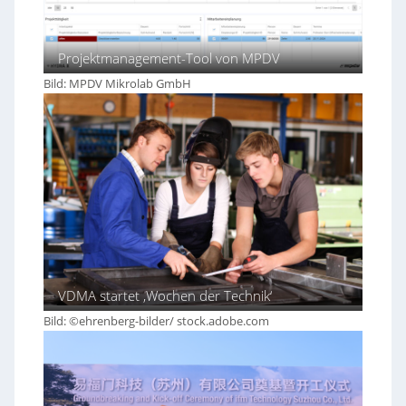
Projektmanagement-Tool von MPDV
Bild: MPDV Mikrolab GmbH
VDMA startet ‚Wochen der Technik‘
Bild: ©ehrenberg-bilder/ stock.adobe.com