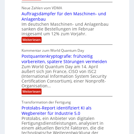
e
H
e
p
.
i
s
a
s
r
2
Neue Zahlen vom VDMA
s
r
l
o
i
i
Auftragsdämpfer für den Maschinen- und
t
l
l
g
i
n
Anlagenbau
u
i
w
n
Im deutschen Maschinen- und Anlagenbau
t
g
i
g
o
sanken die Bestellungen im Februar
r
f
e
n
insgesamt um 12% zum Vorjahr.
d
r
ü
C
e
ö
:
Weiterlesen
r
h
f
A
n
i
E
f
u
U
Kommentar zum World Quantum Day
e
n
f
M
f
S
Postquantenkryptografie: frühzeitig
e
t
E
C
t
r
-
vorbereiten, spätere Störungen vermeiden
u
A
K
a
Zum World Quantum Day am 14. April
D
s
o
g
u
äußert sich Jon France, CISO von ISC2
t
o
m
s
n
(International Information System Security
o
p
d
l
m
Certification Consortium), einer Nonprofit-
e
d
ä
l
e
t
Organisation…
m
L
r
e
a
p
:
Weiterlesen
a
O
n
f
r
P
ff
z
e
t
o
i
z
Transformation der Fertigung
r
e
s
c
e
f
Protolabs-Report identifiziert KI als
t
e
i
n
ü
q
Wegbereiter für Industrie 5.0
r
t
r
n
u
Protolabs, ein Anbieter von digitalen
r
d
a
a
Fertigungsdienstleistungen, analysiert in
u
e
n
m
m
n
einem aktuellen Bericht Faktoren, die die
t
f
M
e
technologische Weiterentwicklung der
e