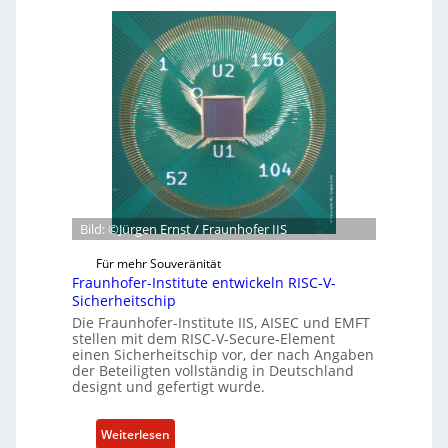
n
b
e
t
a
b
e
g
o
r
r
t
n
ü
z
e
n
u
h
d
m
m
e
C
e
t
y
n
G
b
e
Bild: ©Jürgen Ernst / Fraunhofer IIS
e
s
r
Für mehr Souveränität
c
R
Fraunhofer-Institute entwickeln RISC-V-
h
e
Sicherheitschip
ä
s
Die Fraunhofer-Institute IIS, AISEC und EMFT
f
i
stellen mit dem RISC-V-Secure-Element
einen Sicherheitschip vor, der nach Angaben
t
l
der Beteiligten vollständig in Deutschland
s
i
designt und gefertigt wurde.
e
e
i
n
:
Weiterlesen
n
c