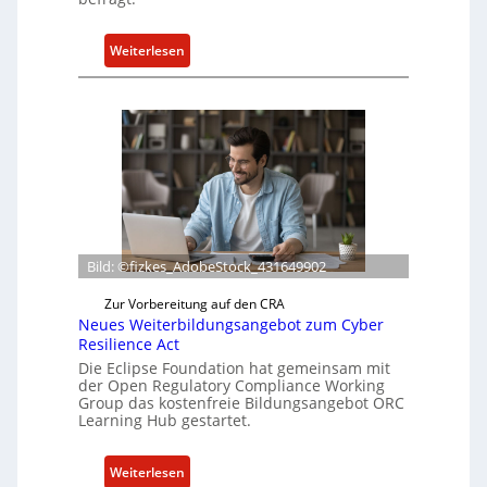
:
Weiterlesen
B
o
x
l
i
e
f
e
r
Bild: ©fizkes_AdobeStock_431649902
t
a
Zur Vorbereitung auf den CRA
Neues Weiterbildungsangebot zum Cyber
k
Resilience Act
t
Die Eclipse Foundation hat gemeinsam mit
u
der Open Regulatory Compliance Working
e
Group das kostenfreie Bildungsangebot ORC
l
Learning Hub gestartet.
l
e
:
Weiterlesen
Z