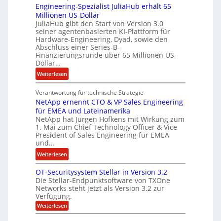
Engineering-Spezialist JuliaHub erhält 65
a
z
m
Millionen US-Dollar
n
a
e
JuliaHub gibt den Start von Version 3.0
C
h
n
seiner agentenbasierten KI-Plattform für
o
l
Hardware-Engineering, Dyad, sowie den
u
e
Abschluss einer Series-B-
r
n
Finanzierungsrunde über 65 Millionen US-
Dollar…
s
i
o
s
:
Weiterlesen
n
t
E
w
k
Verantwortung für technische Strategie
n
i
e
NetApp ernennt CTO & VP Sales Engineering
g
r
i
für EMEA und Lateinamerika
i
d
NetApp hat Jürgen Hofkens mit Wirkung zum
n
n
1. Mai zum Chief Technology Officer & Vice
F
e
e
President of Sales Engineering für EMEA
i
L
e
und…
n
ö
r
:
Weiterlesen
a
s
i
N
n
u
n
OT-Securitysystem Stellar in Version 3.2
e
z
n
g
Die Stellar-Endpunktsoftware von TXOne
t
c
g
-
Networks steht jetzt als Version 3.2 zur
A
h
Verfügung.
S
p
e
p
:
Weiterlesen
p
f
O
e
T
e