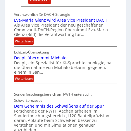
P
t
K
w
Verantwortlich für DACH-Strategie
W
i
Eva-Maria Glenz wird Area Vice President DACH
-
c
Als Area Vice President der neu geschaffenen
Commvault-DACH-Region übernimmt Eva-Maria
U
k
Glenz (Bild) die Verantwortung für…
n
e
:
Weiterlesen
t
l
E
e
n
Echtzeit-Übersetzung
v
r
R
DeepL übernimmt Mixhalo
a
b
I
DeepL, ein Spezialist für KI-Sprachtechnologie, hat
-
o
die Übernahme von Mixhalo bekannt gegeben,
S
M
einem in San…
d
C
a
:
Weiterlesen
e
-
r
D
n
i
V
e
a
v
-
Sonderforschungsbereich am RWTH untersucht
e
G
e
S
Schweißprozesse
p
l
r
i
Dem Geheimnis des Schweißens auf der Spur
L
e
k
c
Forschende der RWTH Aachen arbeiten im
ü
n
Sonderforschungsbereich ‚1120 Bauteilpräzision‘
l
h
b
z
daran, Abläufe beim Schweißen besser zu
e
e
e
w
verstehen und mit Simulationen genauer
i
r
r
abzubilden.
i