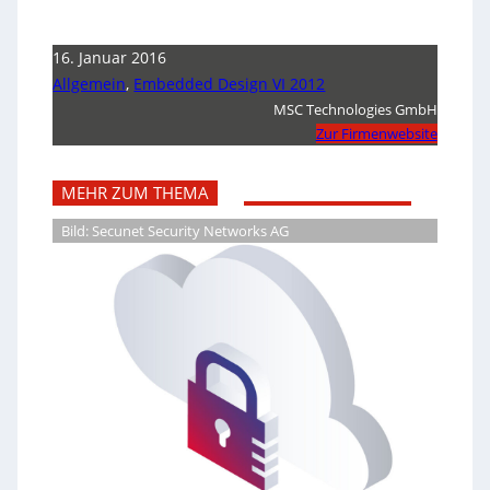
16. Januar 2016
Allgemein
,
Embedded Design VI 2012
MSC Technologies GmbH
Zur Firmenwebsite
MEHR ZUM THEMA
Bild: Secunet Security Networks AG