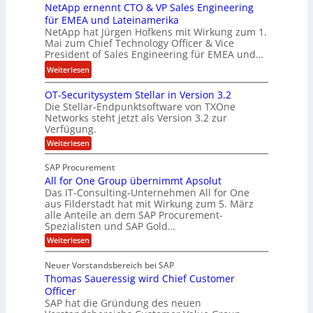
w
k
NetApp ernennt CTO & VP Sales Engineering
g
i
e
für EMEA und Lateinamerika
i
r
i
NetApp hat Jürgen Hofkens mit Wirkung zum 1.
n
d
Mai zum Chief Technology Officer & Vice
n
e
President of Sales Engineering für EMEA und…
F
e
e
i
L
:
Weiterlesen
r
n
ö
N
i
OT-Securitysystem Stellar in Version 3.2
a
s
e
n
Die Stellar-Endpunktsoftware von TXOne
n
u
t
g
Networks steht jetzt als Version 3.2 zur
z
n
A
-
Verfügung.
c
g
p
S
:
Weiterlesen
h
p
O
p
e
T
e
e
SAP Procurement
-
f
r
z
All for One Group übernimmt Apsolut
S
b
n
e
Das IT-Consulting-Unternehmen All for One
i
e
c
e
aus Filderstadt hat mit Wirkung zum 5. März
a
u
alle Anteile an dem SAP Procurement-
i
n
l
r
Spezialisten und SAP Gold…
I
n
i
i
:
t
Weiterlesen
F
t
s
A
y
S
C
t
l
s
Neuer Vorstandsbereich bei SAP
T
l
y
J
Thomas Saueressig wird Chief Customer
f
s
O
u
o
t
Officer
&
r
e
l
SAP hat die Gründung des neuen
O
V
m
i