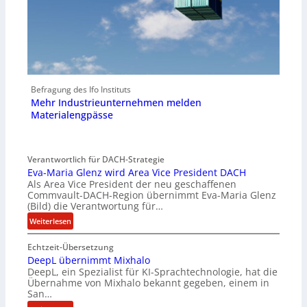
Befragung des Ifo Instituts
Mehr Industrieunternehmen melden
Materialengpässe
Verantwortlich für DACH-Strategie
Eva-Maria Glenz wird Area Vice President DACH
Als Area Vice President der neu geschaffenen
Commvault-DACH-Region übernimmt Eva-Maria Glenz
(Bild) die Verantwortung für…
:
Weiterlesen
E
Echtzeit-Übersetzung
v
DeepL übernimmt Mixhalo
a
DeepL, ein Spezialist für KI-Sprachtechnologie, hat die
-
Übernahme von Mixhalo bekannt gegeben, einem in
M
San…
a