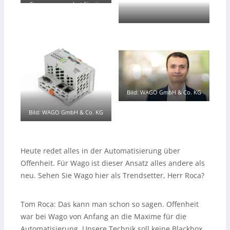
Steuerungsangebot für ein
breites Spektrum an
Anwendungen.
–
Bild: Wago
GmbH & Co. KG
Bild: WAGO GmbH & Co. KG
Bild: WAGO GmbH & Co. KG
Heute redet alles in der Automatisierung über
Offenheit. Für Wago ist dieser Ansatz alles andere als
neu. Sehen Sie Wago hier als Trendsetter, Herr Roca?
Tom Roca:
Das kann man schon so sagen. Offenheit
war bei Wago von Anfang an die Maxime für die
Automatisierung. Unsere Technik soll keine Blackbox