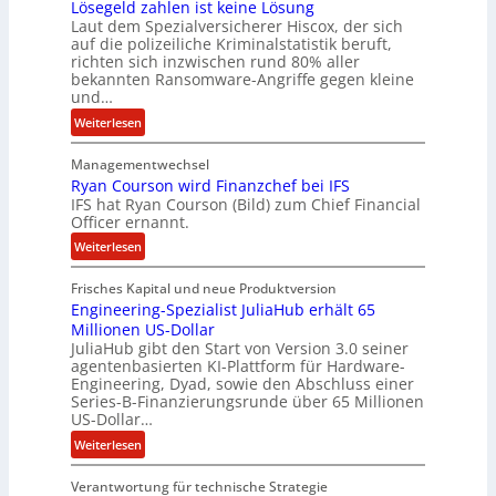
Lösegeld zahlen ist keine Lösung
t
Laut dem Spezialversicherer Hiscox, der sich
e
auf die polizeiliche Kriminalstatistik beruft,
n
richten sich inzwischen rund 80% aller
z
bekannten Ransomware-Angriffe gegen kleine
u
und…
s
:
Weiterlesen
a
L
m
Managementwechsel
ö
m
Ryan Courson wird Finanzchef bei IFS
s
e
IFS hat Ryan Courson (Bild) zum Chief Financial
e
Officer ernannt.
n
g
:
Weiterlesen
e
R
l
Frisches Kapital und neue Produktversion
y
d
Engineering-Spezialist JuliaHub erhält 65
a
z
Millionen US-Dollar
n
a
JuliaHub gibt den Start von Version 3.0 seiner
C
h
agentenbasierten KI-Plattform für Hardware-
o
l
Engineering, Dyad, sowie den Abschluss einer
u
e
Series-B-Finanzierungsrunde über 65 Millionen
r
n
US-Dollar…
s
i
:
Weiterlesen
o
s
E
n
t
Verantwortung für technische Strategie
n