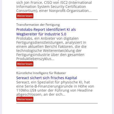
g
A
-
sich Jon France, CISO von ISC2 (International
t
m
s
u
Information System Security Certification
o
D
p
d
m
n
Consortium), einer Nonprofit-Organisation…
e
ä
o
e
t
m
d
:
Weiterlesen
l
r
e
p
P
L
O
l
n
f
o
ff
a
Transformation der Fertigung
z
e
a
s
i
z
r
Protolabs-Report identifiziert KI als
t
t
r
c
e
f
q
Wegbereiter für Industrie 5.0
e
e
n
ü
u
Protolabs, ein Anbieter von digitalen
r
i
t
r
a
Fertigungsdienstleistungen, analysiert in
r
d
n
n
einem aktuellen Bericht Faktoren, die die
u
e
t
a
m
n
technologische Weiterentwicklung der
e
f
m
M
Fertigungsindustrie über den gesamten
n
ü
a
k
e
Produktlebenszyklus…
r
s
r
r
:
Weiterlesen
3
c
y
P
D
h
i
p
r
-
i
t
Künstliche Intelligenz für Roboter
k
o
D
n
o
Sereact sichert sich frisches Kapital
a
t
r
e
g
o
Sereact, ein Spezialist für physische KI, hat
u
n
r
l
c
eine Serie-B-Finanzierungsrunde in Höhe von
-
a
a
k
u
110Mio.US$ unter der Führung von Headline
f
b
n
i
abgeschlossen, an der sich…
s
d
e
:
-
Weiterlesen
A
:
S
R
n
f
e
e
l
r
r
p
a
ü
e
o