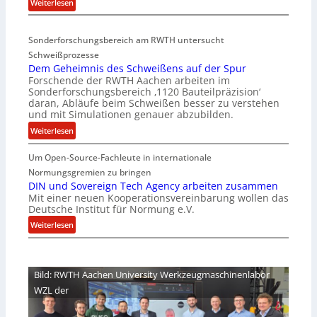
:
Weiterlesen
r
D
i
e
a
Sonderforschungsbereich am RWTH untersucht
e
G
Schweißprozesse
p
l
Dem Geheimnis des Schweißens auf der Spur
L
e
Forschende der RWTH Aachen arbeiten im
ü
n
Sonderforschungsbereich ‚1120 Bauteilpräzision‘
b
z
daran, Abläufe beim Schweißen besser zu verstehen
e
w
und mit Simulationen genauer abzubilden.
r
i
:
Weiterlesen
n
r
D
i
d
Um Open-Source-Fachleute in internationale
e
m
A
m
Normungsgremien zu bringen
m
r
G
DIN und Sovereign Tech Agency arbeiten zusammen
t
e
Mit einer neuen Kooperationsvereinbarung wollen das
e
M
a
Deutsche Institut für Normung e.V.
h
i
V
e
:
Weiterlesen
x
i
i
D
h
c
m
I
a
e
n
N
l
Bild: RWTH Aachen University Werkzeugmaschinenlabor
P
i
u
o
r
WZL der
s
n
e
d
d
s