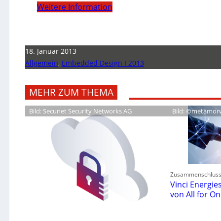
Weitere Information
18. Januar 2013
Allgemein
,
Embedded Design I 2013
MEHR ZUM THEMA
Bild: Secunet Security Networks AG
Bild: ©metamor
Zusammenschlus
Vinci Energi
von All for O