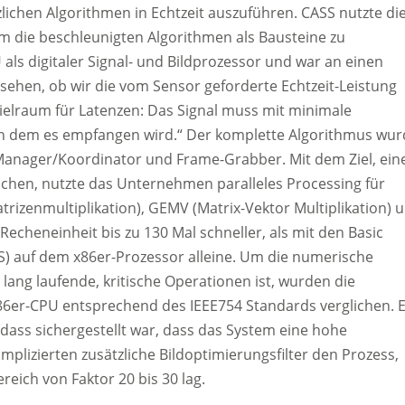
lichen Algorithmen in Echtzeit auszuführen. CASS nutzte di
m die beschleunigten Algorithmen als Bausteine zu
als digitaler Signal- und Bildprozessor und war an einen
sehen, ob wir die vom Sensor geforderte Echtzeit-Leistung
Spielraum für Latenzen: Das Signal muss mit minimale
in dem es empfangen wird.“ Der komplette Algorithmus wur
Manager/Koordinator und Frame-Grabber. Mit dem Ziel, ein
eichen, nutzte das Unternehmen paralleles Processing für
rizenmultiplikation), GEMV (Matrix-Vektor Multiplikation) 
 Recheneinheit bis zu 130 Mal schneller, als mit den Basic
) auf dem x86er-Prozessor alleine. Um die numerische
ür lang laufende, kritische Operationen ist, wurden die
86er-CPU entsprechend des IEEE754 Standards verglichen. 
dass sichergestellt war, dass das System eine hohe
mplizierten zusätzliche Bildoptimierungsfilter den Prozess,
eich von Faktor 20 bis 30 lag.