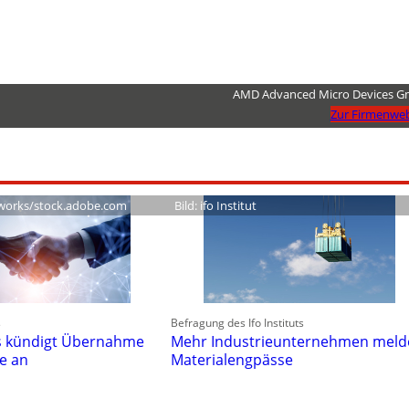
AMD Advanced Micro Devices 
Zur Firmenweb
works/stock.adobe.com
Bild: ifo Institut
s
Befragung des Ifo Instituts
es kündigt Übernahme
Mehr Industrieunternehmen meld
ne an
Materialengpässe