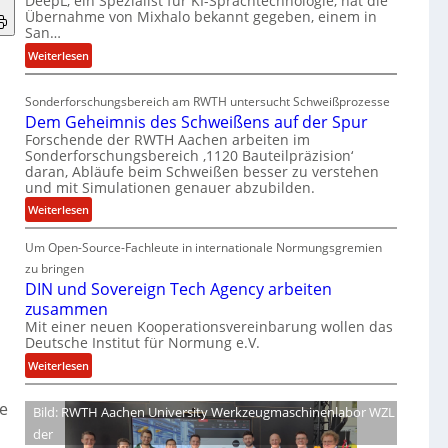
DeepL, ein Spezialist für KI-Sprachtechnologie, hat die
-
Übernahme von Mixhalo bekannt gegeben, einem in
M
San…
a
:
Weiterlesen
r
D
i
e
a
Sonderforschungsbereich am RWTH untersucht Schweißprozesse
e
G
Dem Geheimnis des Schweißens auf der Spur
p
l
Forschende der RWTH Aachen arbeiten im
L
e
Sonderforschungsbereich ‚1120 Bauteilpräzision‘
ü
daran, Abläufe beim Schweißen besser zu verstehen
n
und mit Simulationen genauer abzubilden.
b
z
e
:
w
Weiterlesen
r
D
i
n
Um Open-Source-Fachleute in internationale Normungsgremien
e
r
i
m
d
zu bringen
m
G
A
DIN und Sovereign Tech Agency arbeiten
m
e
r
zusammen
t
h
e
Mit einer neuen Kooperationsvereinbarung wollen das
M
Deutsche Institut für Normung e.V.
e
a
i
i
V
:
Weiterlesen
x
m
i
D
h
n
c
I
ge
Bild: RWTH Aachen University Werkzeugmaschinenlabor WZL
a
i
e
N
der
l
s
P
u