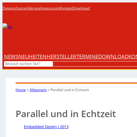
Datenschutzerklärung
Impressum
Kontakt
Download
NEWS
NEUHEITEN
HERSTELLER
TERMINE
DOWNLOAD
KO
Search
Home
»
Allgemein
»
Parallel und in Echtzeit
Parallel und in Echtzeit
Embedded Design I 2013