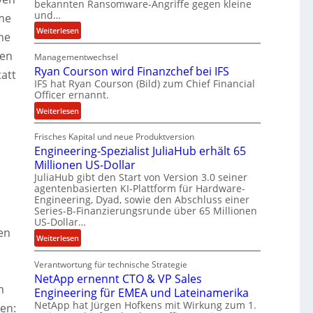
b
bekannten Ransomware-Angriffe gegen kleine
und…
e
me
i
:
Weiterlesen
ne
t
L
e
gen
Managementwechsel
ö
n
Ryan Courson wird Finanzchef bei IFS
s
tatt
z
IFS hat Ryan Courson (Bild) zum Chief Financial
e
u
Officer ernannt.
g
s
e
:
Weiterlesen
a
l
R
m
d
Frisches Kapital und neue Produktversion
y
m
Engineering-Spezialist JuliaHub erhält 65
z
a
e
a
Millionen US-Dollar
n
n
h
JuliaHub gibt den Start von Version 3.0 seiner
C
agentenbasierten KI-Plattform für Hardware-
l
o
Engineering, Dyad, sowie den Abschluss einer
e
u
Series-B-Finanzierungsrunde über 65 Millionen
n
r
US-Dollar…
i
s
en
:
Weiterlesen
s
o
E
t
n
Verantwortung für technische Strategie
n
k
w
NetApp ernennt CTO & VP Sales
g
e
i
n
Engineering für EMEA und Lateinamerika
i
i
r
NetApp hat Jürgen Hofkens mit Wirkung zum 1.
n
en:
n
d