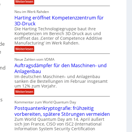
:
Weiterlesen
l
o
e
l
b
T
a
u
e
h
e
r
p
Neu im Werk Rahden
o
s
i
r
ü
Harting eröffnet Kompetenzzentrum für
m
n
b
E
h
a
3D-Druck
V
e
s
n
ä
e
r
Die Harting Technologiegruppe baut ihre
S
r
g
n
l
Kompetenzen im Bereich 3D-Druck aus und
a
s
i
i
t
eröffnet das ‚Center of Competence Additive
u
i
m
e
Manufacturing‘ im Werk Rahden.
n
de
6
o
m
r
n
t
e
:
Weiterlesen
5
e
e
3
A
H
e
M
s
.
p
a
s
Neue Zahlen vom VDMA
r
i
2
s
r
i
Auftragsdämpfer für den Maschinen- und
o
t
i
l
und
g
l
i
Anlagenbau
n
w
l
u
n
i
Im deutschen Maschinen- und Anlagenbau
g
i
t
g
r
sanken die Bestellungen im Februar insgesamt
e
f
o
d
um 12% zum Vorjahr.
r
ü
C
n
ö
:
Weiterlesen
h
r
e
f
A
i
f
Es
E
n
u
e
Kommentar zum World Quantum Day
n
f
f
M
U
e
Postquantenkryptografie: frühzeitig
t
C
E
t
S
r
u
vorbereiten, spätere Störungen vermeiden
K
A
-
a
s
o
Zum World Quantum Day am 14. April äußert
g
t
u
D
m
sich Jon France, CISO von ISC2 (International
s
o
n
p
o
Information System Security Certification
d
m
e