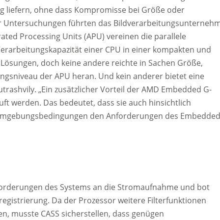
ng liefern, ohne dass Kompromisse bei Größe oder
er Untersuchungen führten das Bildverarbeitungsunterneh
ted Processing Units (APU) vereinen die parallele
 Verarbeitungskapazität einer CPU in einer kompakten und
 Lösungen, doch keine andere reichte in Sachen Größe,
gsniveau der APU heran. Und kein anderer bietet eine
utrashvily. „Ein zusätzlicher Vorteil der AMD Embedded G-
ft werden. Das bedeutet, dass sie auch hinsichtlich
en Umgebungsbedingungen den Anforderungen des Embedde
nforderungen des Systems an die Stromaufnahme und bot
ldregistrierung. Da der Prozessor weitere Filterfunktionen
n, musste CASS sicherstellen, dass genügen