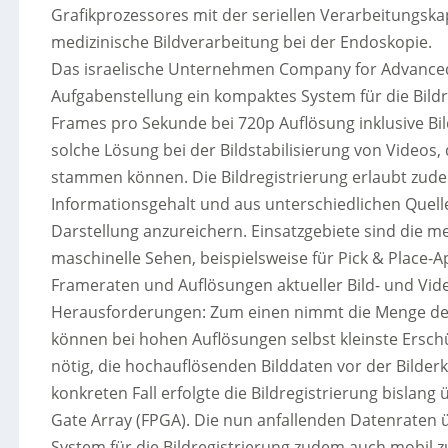
Grafikprozessores mit der seriellen Verarbeitungskap
medizinische Bildverarbeitung bei der Endoskopie.
Das israelische Unternehmen Company for Advanced
Aufgabenstellung ein kompaktes System für die Bildr
Frames pro Sekunde bei 720p Auflösung inklusive Bil
solche Lösung bei der Bildstabilisierung von Videos
stammen können. Die Bildregistrierung erlaubt zude
Informationsgehalt und aus unterschiedlichen Quell
Darstellung anzureichern. Einsatzgebiete sind die m
maschinelle Sehen, beispielsweise für Pick & Place-
Frameraten und Auflösungen aktueller Bild- und Vi
Herausforderungen: Zum einen nimmt die Menge der
können bei hohen Auflösungen selbst kleinste Erschü
nötig, die hochauflösenden Bilddaten vor der Bilder
konkreten Fall erfolgte die Bildregistrierung bislan
Gate Array (FPGA). Die nun anfallenden Datenrate
System für die Bildregistrierung zudem auch mobil