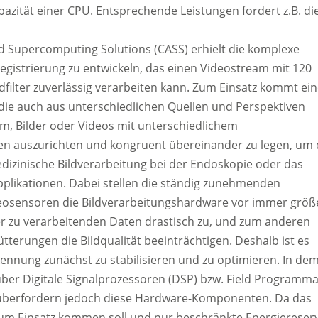
azität einer CPU. Entsprechende Leistungen fordert z.B. di
 Supercomputing Solutions (CASS) erhielt die komplexe
egistrierung zu entwickeln, das einen Videostream mit 120
dfilter zuverlässig verarbeiten kann. Zum Einsatz kommt ei
, die auch aus unterschiedlichen Quellen und Perspektiven
m, Bilder oder Videos mit unterschiedlichem
en auszurichten und kongruent übereinander zu legen, um 
edizinische Bildverarbeitung bei der Endoskopie oder das
Applikationen. Dabei stellen die ständig zunehmenden
deosensoren die Bildverarbeitungshardware vor immer größ
 zu verarbeitenden Daten drastisch zu, und zum anderen
tterungen die Bildqualität beeinträchtigen. Deshalb ist es
kennung zunächst zu stabilisieren und zu optimieren. In de
g über Digitale Signalprozessoren (DSP) bzw. Field Programm
n überfordern jedoch diese Hardware-Komponenten. Da das
 zum Einsatz kommen soll und nur beschränkte Energiereser