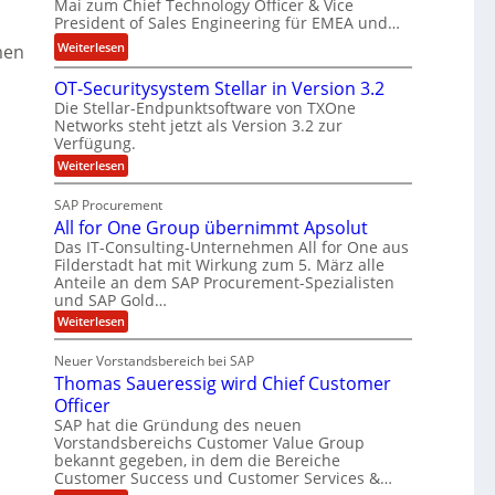
Mai zum Chief Technology Officer & Vice
e
e
F
President of Sales Engineering für EMEA und…
e
L
i
:
Weiterlesen
r
men
ö
n
N
i
s
a
OT-Securitysystem Stellar in Version 3.2
e
n
u
n
Die Stellar-Endpunktsoftware von TXOne
t
g
n
z
Networks steht jetzt als Version 3.2 zur
A
-
g
c
Verfügung.
p
S
h
:
Weiterlesen
p
p
O
e
e
T
e
SAP Procurement
f
-
r
z
All for One Group übernimmt Apsolut
b
S
n
i
e
Das IT-Consulting-Unternehmen All for One aus
e
e
c
d
a
Filderstadt hat mit Wirkung zum 5. März alle
i
u
n
l
Anteile an dem SAP Procurement-Spezialisten
I
r
und SAP Gold…
n
i
i
F
t
t
:
s
Weiterlesen
S
y
A
C
t
s
l
Neuer Vorstandsbereich bei SAP
T
J
y
l
Thomas Saueressig wird Chief Customer
s
f
O
u
t
o
Officer
&
l
e
r
SAP hat die Gründung des neuen
V
i
m
O
Vorstandsbereichs Customer Value Group
S
n
P
a
t
bekannt gegeben, in dem die Bereiche
e
S
H
e
G
Customer Success und Customer Services &…
a
l
u
r