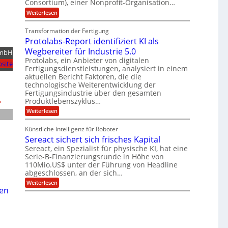
d
ä
l
Consortium), einer Nonprofit-Organisation…
e
t
m
r
L
l
:
Weiterlesen
e
p
O
P
n
a
a
f
ff
o
z
e
t
Transformation der Fertigung
i
r
s
z
r
c
e
Protolabs-Report identifiziert KI als
t
e
f
e
q
n
i
Wegbereiter für Industrie 5.0
ü
r
GmbH
u
t
r
n
Protolabs, ein Anbieter von digitalen
a
r
site
d
Fertigungsdienstleistungen, analysiert in einem
a
n
u
e
aktuellen Bericht Faktoren, die die
t
m
m
n
e
technologische Weiterentwicklung der
f
M
e
n
ü
Fertigungsindustrie über den gesamten
a
r
k
r
Produktlebenszyklus…
s
r
3
i
c
:
Weiterlesen
y
D
h
k
P
p
-
i
r
t
a
D
Künstliche Intelligenz für Roboter
n
o
o
r
e
Sereact sichert sich frisches Kapital
t
g
u
n
o
r
Sereact, ein Spezialist für physische KI, hat eine
c
-
l
a
k
Serie-B-Finanzierungsrunde in Höhe von
u
a
f
110Mio.US$ unter der Führung von Headline
n
b
i
abgeschlossen, an der sich…
d
s
e
A
-
:
Weiterlesen
:
n
en
R
S
f
l
e
e
r
a
p
r
ü
g
o
e
h
e
r
a
z
n
t
c
e