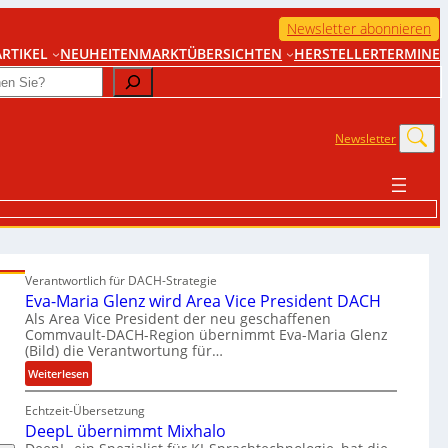
Newsletter abonnieren
RTIKEL
NEUHEITEN
MARKTÜBERSICHTEN
HERSTELLER
TERMINE
Newsletter
Verantwortlich für DACH-Strategie
Eva-Maria Glenz wird Area Vice President DACH
Als Area Vice President der neu geschaffenen
Commvault-DACH-Region übernimmt Eva-Maria Glenz
(Bild) die Verantwortung für…
:
Weiterlesen
E
Echtzeit-Übersetzung
v
DeepL übernimmt Mixhalo
a