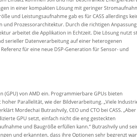
rungen in einer kompakten Lösung mit geringer Stromaufnah
öße und Leistungsaufnahme gab es für CASS allerdings kei
n und Prozessorarchitektur. Durch die richtigen Anpassun
ur arbeitet die Applikation in Echtzeit. Die Lösung nutzt s
d serieller Datenverarbeitung auf einer heterogenen
 Referenz für eine neue DSP-Generation für Sensor- und
ren (GPU) von AMD ein. Programmierbare GPUs bieten
hoher Parallelität, wie der Bildverarbeitung. „Viele Industri
erklärt Mordechai Butrashvily, CEO und CTO bei CASS. „Aber
dizierte GPU setzt, einfach nicht die eng gesteckten
ufnahme und Baugröße erfüllen kann.“ Butrashvily und sei
ngen und erkannten, dass ihre Optionen sehr begrenzt war