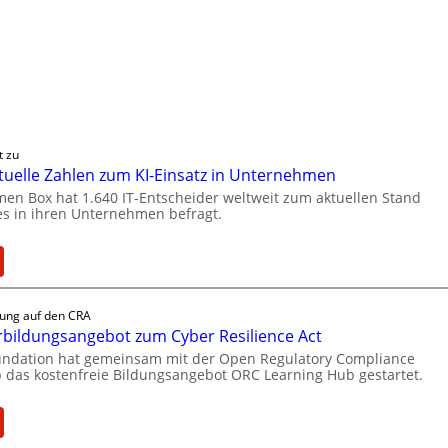
t zu
ktuelle Zahlen zum KI-Einsatz in Unternehmen
en Box hat 1.640 IT-Entscheider weltweit zum aktuellen Stand
es in ihren Unternehmen befragt.
:
B
o
tung auf den CRA
x
bildungsangebot zum Cyber Resilience Act
l
oundation hat gemeinsam mit der Open Regulatory Compliance
i
 das kostenfreie Bildungsangebot ORC Learning Hub gestartet.
e
f
:
e
N