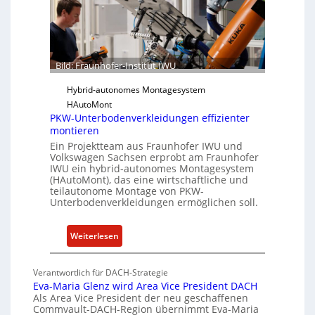
e
a
r
r
-
e
I
u
n
Bild: Fraunhofer-Institut IWU
n
s
d
Hybrid-autonomes Montagesystem
t
K
HAutoMont
i
I
PKW-Unterbodenverkleidungen effizienter
t
montieren
u
Ein Projektteam aus Fraunhofer IWU und
t
Volkswagen Sachsen erprobt am Fraunhofer
e
IWU ein hybrid-autonomes Montagesystem
(HAutoMont), das eine wirtschaftliche und
e
teilautonome Montage von PKW-
n
Unterbodenverkleidungen ermöglichen soll.
t
w
:
Weiterlesen
i
P
c
K
k
Verantwortlich für DACH-Strategie
W
e
Eva-Maria Glenz wird Area Vice President DACH
-
Als Area Vice President der neu geschaffenen
l
Commvault-DACH-Region übernimmt Eva-Maria
U
n