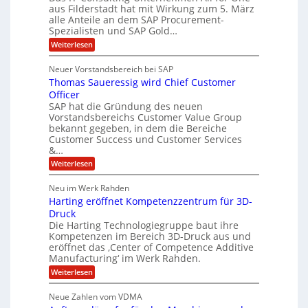
c
e
aus Filderstadt hat mit Wirkung zum 5. März
i
l
u
alle Anteile an dem SAP Procurement-
n
I
r
i
Spezialisten und SAP Gold…
n
F
i
s
:
t
Weiterlesen
t
S
t
A
y
C
l
s
J
Neuer Vorstandsbereich bei SAP
T
l
y
u
Thomas Saueressig wird Chief Customer
f
s
O
l
o
t
Officer
&
r
e
i
SAP hat die Gründung des neuen
O
V
m
Vorstandsbereichs Customer Value Group
a
n
S
P
bekannt gegeben, in dem die Bereiche
H
e
t
S
Customer Success und Customer Services
G
e
u
&…
r
l
a
b
o
l
:
l
Weiterlesen
u
a
e
T
e
p
r
h
r
Neu im Werk Rahden
ü
i
s
o
h
b
n
Harting eröffnet Kompetenzzentrum für 3D-
m
E
e
V
ä
a
Druck
n
r
e
s
l
Die Harting Technologiegruppe baut ihre
n
r
g
S
t
Kompetenzen im Bereich 3D-Druck aus und
i
s
a
i
m
eröffnet das ‚Center of Competence Additive
i
6
u
n
m
o
Manufacturing‘ im Werk Rahden.
e
5
t
n
e
r
:
Weiterlesen
M
A
3
e
H
e
p
.
i
s
a
s
r
2
Neue Zahlen vom VDMA
s
r
l
o
i
i