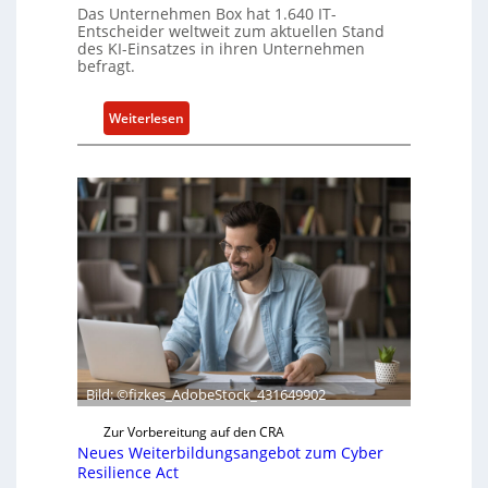
Das Unternehmen Box hat 1.640 IT-
Entscheider weltweit zum aktuellen Stand
des KI-Einsatzes in ihren Unternehmen
befragt.
:
Weiterlesen
B
o
x
l
i
e
f
e
r
t
a
k
Bild: ©fizkes_AdobeStock_431649902
t
Zur Vorbereitung auf den CRA
u
Neues Weiterbildungsangebot zum Cyber
e
Resilience Act
l