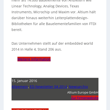
mehr als 14.000 Bauelemente von Anbietern wie
Linear Technology, Analog Devices, Texas
Instruments, Microchip und Maxim vor. Altium hält
darüber hinaus weiterhin Leiterplattendesign-
Bibliotheken für alle Bauelementefamilien von FTDI
bereit.
Das Unternehmen stellt auf der embedded world
2014 in Halle 4, Stand 206 aus.
Weitere Information
15. Januar 2016
Allgemein
,
ED-Newsletter 04 2014
,
Newsarchiv
Altium Europe GmbH
Zur Firmenwebsite