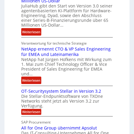
Millionen US-Dollar
n
a
JuliaHub gibt den Start von Version 3.0 seiner
C
h
agentenbasierten KI-Plattform für Hardware-
o
l
Engineering, Dyad, sowie den Abschluss
u
e
einer Series-B-Finanzierungsrunde über 65
r
n
Millionen US-Dollar…
s
i
:
Weiterlesen
o
s
E
n
t
Verantwortung für technische Strategie
n
w
k
NetApp ernennt CTO & VP Sales Engineering
g
i
e
für EMEA und Lateinamerika
i
r
i
NetApp hat Jürgen Hofkens mit Wirkung zum
n
d
1. Mai zum Chief Technology Officer & Vice
n
e
President of Sales Engineering für EMEA
F
e
e
und…
i
L
r
:
Weiterlesen
n
ö
i
N
a
s
n
OT-Securitysystem Stellar in Version 3.2
e
n
u
g
Die Stellar-Endpunktsoftware von TXOne
t
z
n
-
Networks steht jetzt als Version 3.2 zur
A
c
g
Verfügung.
S
p
h
p
:
Weiterlesen
p
e
O
e
T
e
f
SAP Procurement
z
-
r
b
All for One Group übernimmt Apsolut
S
i
n
e
e
Das IT-Consulting-Unternehmen All for One
a