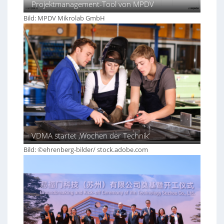
Projektmanagement-Tool von MPDV
Bild: MPDV Mikrolab GmbH
VDMA startet ‚Wochen der Technik‘
Bild: ©ehrenberg-bilder/ stock.adobe.com