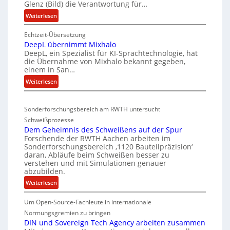
Glenz (Bild) die Verantwortung für…
n
R
:
Weiterlesen
t
I
E
e
S
Echtzeit-Übersetzung
v
r
C
DeepL übernimmt Mixhalo
a
b
-
DeepL, ein Spezialist für KI-Sprachtechnologie, hat
-
o
die Übernahme von Mixhalo bekannt gegeben,
V
M
einem in San…
d
-
a
:
Weiterlesen
e
r
S
D
n
i
i
e
a
v
c
Sonderforschungsbereich am RWTH untersucht
e
G
e
h
Schweißprozesse
p
l
r
e
Dem Geheimnis des Schweißens auf der Spur
L
e
k
Forschende der RWTH Aachen arbeiten im
r
ü
n
Sonderforschungsbereich ‚1120 Bauteilpräzision‘
l
h
b
z
daran, Abläufe beim Schweißen besser zu
e
e
e
w
verstehen und mit Simulationen genauer
i
r
i
abzubilden.
i
n
d
t
r
:
Weiterlesen
i
u
d
s
D
m
n
A
Um Open-Source-Fachleute in internationale
e
c
m
r
g
m
Normungsgremien zu bringen
h
t
e
G
e
DIN und Sovereign Tech Agency arbeiten zusammen
i
M
a