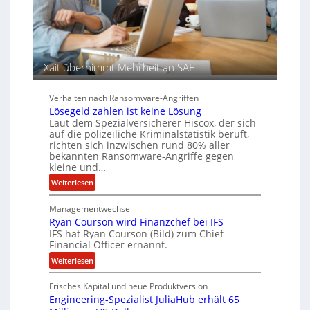
d
e
e
n
r
c
S
y
p
a
Xait übernimmt Mehrheit an SAE
u
r
r
b
Verhalten nach Ransomware-Angriffen
e
Lösegeld zahlen ist keine Lösung
i
Laut dem Spezialversicherer Hiscox, der sich
t
auf die polizeiliche Kriminalstatistik beruft,
e
richten sich inzwischen rund 80% aller
n
bekannten Ransomware-Angriffe gegen
z
kleine und…
u
:
Weiterlesen
s
L
a
Managementwechsel
ö
m
Ryan Courson wird Finanzchef bei IFS
s
m
IFS hat Ryan Courson (Bild) zum Chief
e
Financial Officer ernannt.
e
g
n
:
Weiterlesen
e
R
l
Frisches Kapital und neue Produktversion
y
d
Engineering-Spezialist JuliaHub erhält 65
a
z