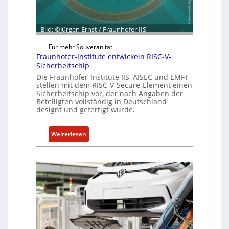
i
c
l
h
i
Bild: ©Jürgen Ernst / Fraunhofer IIS
ä
e
f
n
Für mehr Souveränität
t
c
Fraunhofer-Institute entwickeln RISC-V-
s
Sicherheitschip
e
e
Die Fraunhofer-Institute IIS, AISEC und EMFT
A
i
stellen mit dem RISC-V-Secure-Element einen
c
Sicherheitschip vor, der nach Angaben der
n
t
Beteiligten vollständig in Deutschland
h
designt und gefertigt wurde.
e
i
:
Weiterlesen
t
F
f
r
ü
a
r
u
S
n
o
h
f
o
t
f
w