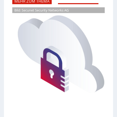
MEHR ZUM THEMA
Bild: Secunet Security Networks AG