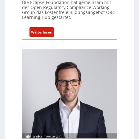
Die Eclipse Foundation hat gemeinsam mit
l
der Open Regulatory Compliance Working
e
Group das kostenfreie Bildungsangebot ORC
Learning Hub gestartet.
Z
a
h
:
Weiterlesen
l
N
e
e
n
u
z
e
u
s
m
W
K
e
I
i
-
t
E
e
i
r
n
b
s
i
a
l
t
d
z
u
Bild: Keba Group AG