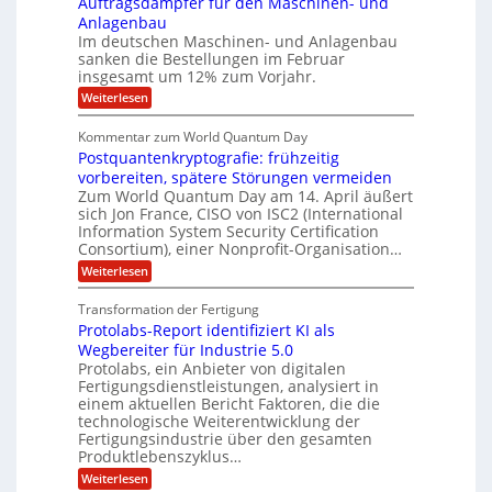
Auftragsdämpfer für den Maschinen- und
t
l
l
g
i
n
Anlagenbau
u
i
w
n
Im deutschen Maschinen- und Anlagenbau
t
g
i
g
o
sanken die Bestellungen im Februar
r
f
e
n
insgesamt um 12% zum Vorjahr.
d
r
ü
C
e
ö
:
Weiterlesen
r
h
f
A
n
i
E
f
u
U
Kommentar zum World Quantum Day
e
n
f
M
f
S
Postquantenkryptografie: frühzeitig
e
t
E
C
t
r
-
vorbereiten, spätere Störungen vermeiden
u
A
K
a
Zum World Quantum Day am 14. April äußert
D
s
o
g
u
sich Jon France, CISO von ISC2 (International
t
o
m
s
n
Information System Security Certification
o
p
d
l
m
Consortium), einer Nonprofit-Organisation…
e
d
ä
l
e
t
m
:
L
Weiterlesen
r
e
a
p
P
a
O
n
f
o
r
ff
Transformation der Fertigung
z
e
t
s
i
z
r
Protolabs-Report identifiziert KI als
t
e
c
e
f
q
Wegbereiter für Industrie 5.0
e
i
n
ü
u
Protolabs, ein Anbieter von digitalen
r
t
r
n
a
Fertigungsdienstleistungen, analysiert in
r
d
n
a
einem aktuellen Bericht Faktoren, die die
u
e
t
m
m
n
technologische Weiterentwicklung der
e
f
M
e
Fertigungsindustrie über den gesamten
n
ü
a
k
Produktlebenszyklus…
r
r
s
r
:
Weiterlesen
i
3
c
y