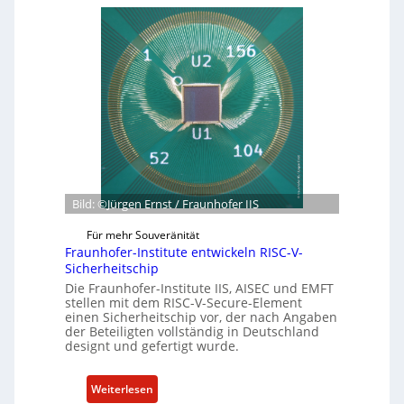
n
b
e
t
a
b
e
g
o
r
r
t
n
ü
z
e
n
u
h
d
m
m
e
C
e
t
y
n
G
b
e
Bild: ©Jürgen Ernst / Fraunhofer IIS
e
s
r
Für mehr Souveränität
c
R
Fraunhofer-Institute entwickeln RISC-V-
h
e
Sicherheitschip
ä
s
Die Fraunhofer-Institute IIS, AISEC und EMFT
f
i
stellen mit dem RISC-V-Secure-Element
einen Sicherheitschip vor, der nach Angaben
t
l
der Beteiligten vollständig in Deutschland
s
i
designt und gefertigt wurde.
e
e
i
n
:
Weiterlesen
n
c