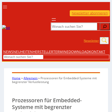
Newsletter abonnieren
Search
Newsletter
NEWS
NEUHEITEN
HERSTELLER
TERMINE
DOWNLOAD
KONTAKT
Search
Home
»
Allgemein
»
Prozessoren für Embedded-Systeme mit
begrenzter Verlustleistung
Prozessoren für Embedded-
Systeme mit begrenzter