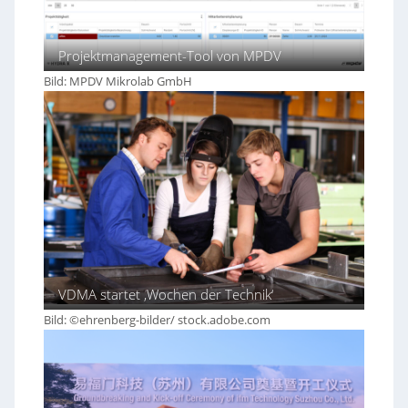
Projektmanagement-Tool von MPDV
Bild: MPDV Mikrolab GmbH
VDMA startet ‚Wochen der Technik‘
Bild: ©ehrenberg-bilder/ stock.adobe.com