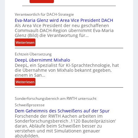
P
t
K
w
Verantwortlich für DACH-Strategie
W
i
Eva-Maria Glenz wird Area Vice President DACH
-
c
Als Area Vice President der neu geschaffenen
Commvault-DACH-Region übernimmt Eva-Maria
U
k
Glenz (Bild) die Verantwortung für…
n
e
:
Weiterlesen
t
l
E
e
n
Echtzeit-Übersetzung
v
r
R
DeepL übernimmt Mixhalo
a
b
I
DeepL, ein Spezialist für KI-Sprachtechnologie, hat
-
o
die Übernahme von Mixhalo bekannt gegeben,
S
M
einem in San…
d
C
a
:
Weiterlesen
e
-
r
D
n
i
V
e
a
v
-
Sonderforschungsbereich am RWTH untersucht
e
G
e
S
Schweißprozesse
p
l
r
i
Dem Geheimnis des Schweißens auf der Spur
L
e
k
c
Forschende der RWTH Aachen arbeiten im
ü
n
Sonderforschungsbereich ‚1120 Bauteilpräzision‘
l
h
b
z
daran, Abläufe beim Schweißen besser zu
e
e
e
w
verstehen und mit Simulationen genauer
i
r
r
abzubilden.
i