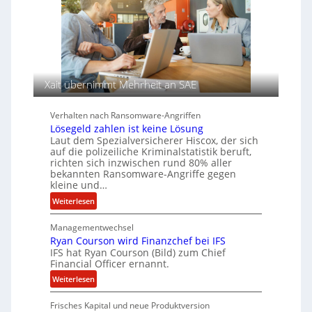
e
n
e
r
T
n
e
s
e
c
a
n
h
u
A
f
g
d
Xait übernimmt Mehrheit an SAE
e
e
n
r
Verhalten nach Ransomware-Angriffen
c
S
Lösegeld zahlen ist keine Lösung
y
p
Laut dem Spezialversicherer Hiscox, der sich
a
u
auf die polizeiliche Kriminalstatistik beruft,
r
r
richten sich inzwischen rund 80% aller
bekannten Ransomware-Angriffe gegen
b
kleine und…
e
:
i
Weiterlesen
L
t
Managementwechsel
ö
e
Ryan Courson wird Finanzchef bei IFS
s
n
IFS hat Ryan Courson (Bild) zum Chief
e
z
Financial Officer ernannt.
g
u
:
Weiterlesen
e
s
R
l
a
Frisches Kapital und neue Produktversion
y
d
m