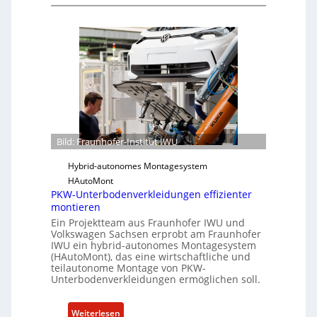
F
h
e
r
e
A
a
i
c
u
t
t
n
f
h
ü
o
r
f
S
e
o
r
f
Bild: Fraunhofer-Institut IWU
-
t
I
Hybrid-autonomes Montagesystem
w
n
HAutoMont
a
PKW-Unterbodenverkleidungen effizienter
s
r
montieren
t
e
Ein Projektteam aus Fraunhofer IWU und
i
u
Volkswagen Sachsen erprobt am Fraunhofer
t
n
IWU ein hybrid-autonomes Montagesystem
u
(HAutoMont), das eine wirtschaftliche und
d
teilautonome Montage von PKW-
t
K
Unterbodenverkleidungen ermöglichen soll.
e
I
e
:
Weiterlesen
n