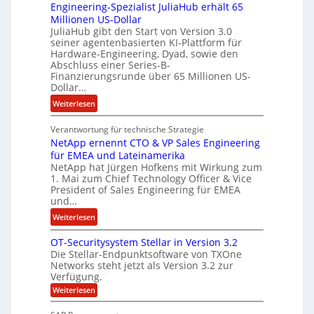
Engineering-Spezialist JuliaHub erhält 65
a
z
m
Millionen US-Dollar
n
a
e
JuliaHub gibt den Start von Version 3.0
C
h
n
seiner agentenbasierten KI-Plattform für
o
l
Hardware-Engineering, Dyad, sowie den
u
e
Abschluss einer Series-B-
r
n
Finanzierungsrunde über 65 Millionen US-
Dollar…
s
i
o
s
:
Weiterlesen
n
t
E
w
k
Verantwortung für technische Strategie
n
i
e
NetApp ernennt CTO & VP Sales Engineering
g
r
i
für EMEA und Lateinamerika
i
d
NetApp hat Jürgen Hofkens mit Wirkung zum
n
n
1. Mai zum Chief Technology Officer & Vice
F
e
e
President of Sales Engineering für EMEA
i
L
e
und…
n
ö
r
:
Weiterlesen
a
s
i
N
n
u
n
OT-Securitysystem Stellar in Version 3.2
e
z
n
g
Die Stellar-Endpunktsoftware von TXOne
t
c
g
-
Networks steht jetzt als Version 3.2 zur
A
h
Verfügung.
S
p
e
p
:
Weiterlesen
p
f
O
e
T
e
b