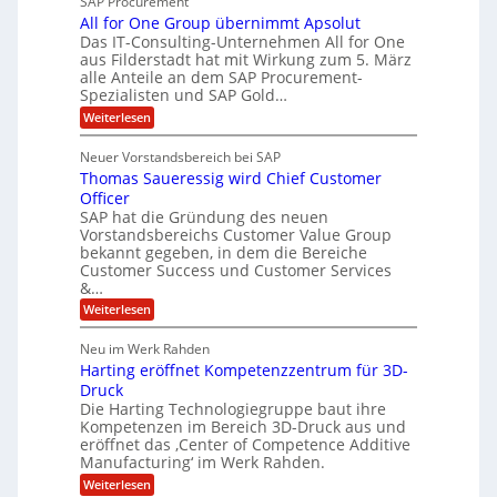
SAP Procurement
z
-
r
e
All for One Group übernimmt Apsolut
S
i
n
e
Das IT-Consulting-Unternehmen All for One
i
a
c
e
aus Filderstadt hat mit Wirkung zum 5. März
I
l
u
alle Anteile an dem SAP Procurement-
n
F
r
i
Spezialisten und SAP Gold…
n
i
S
s
:
t
Weiterlesen
t
t
A
y
C
l
s
J
Neuer Vorstandsbereich bei SAP
T
l
y
u
Thomas Saueressig wird Chief Customer
f
s
O
l
o
t
Officer
&
r
e
i
SAP hat die Gründung des neuen
O
V
m
Vorstandsbereichs Customer Value Group
a
n
S
P
bekannt gegeben, in dem die Bereiche
H
e
t
S
Customer Success und Customer Services
G
e
u
&…
r
l
a
b
o
l
:
l
Weiterlesen
u
a
e
T
e
p
r
h
r
Neu im Werk Rahden
ü
i
s
o
h
b
n
Harting eröffnet Kompetenzzentrum für 3D-
m
E
e
V
ä
a
Druck
n
r
e
s
l
Die Harting Technologiegruppe baut ihre
n
r
g
S
t
Kompetenzen im Bereich 3D-Druck aus und
i
s
a
i
m
eröffnet das ‚Center of Competence Additive
i
6
u
n
m
o
Manufacturing‘ im Werk Rahden.
e
5
t
n
e
r
:
Weiterlesen
M
A
3
e