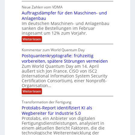
H
e
p
.
i
s
a
s
r
2
Neue Zahlen vom VDMA
s
r
l
o
i
i
Auftragsdämpfer für den Maschinen- und
t
l
l
g
i
n
Anlagenbau
u
i
w
n
Im deutschen Maschinen- und Anlagenbau
t
g
i
g
o
sanken die Bestellungen im Februar
r
f
e
n
insgesamt um 12% zum Vorjahr.
d
r
ü
C
e
ö
:
Weiterlesen
r
h
f
A
n
i
E
f
u
U
Kommentar zum World Quantum Day
e
n
f
M
f
S
Postquantenkryptografie: frühzeitig
e
t
E
C
t
r
-
vorbereiten, spätere Störungen vermeiden
u
A
K
a
Zum World Quantum Day am 14. April
D
s
o
g
u
äußert sich Jon France, CISO von ISC2
t
o
m
s
n
(International Information System Security
o
p
d
l
m
Certification Consortium), einer Nonprofit-
e
d
ä
l
e
t
Organisation…
m
L
r
e
a
p
:
Weiterlesen
a
O
n
f
r
P
ff
z
e
t
o
i
z
Transformation der Fertigung
r
e
s
c
e
f
Protolabs-Report identifiziert KI als
t
e
i
n
ü
q
Wegbereiter für Industrie 5.0
r
t
r
n
u
Protolabs, ein Anbieter von digitalen
r
d
a
a
Fertigungsdienstleistungen, analysiert in
u
e
n
m
m
n
einem aktuellen Bericht Faktoren, die die
t
f
M
e
technologische Weiterentwicklung der
e