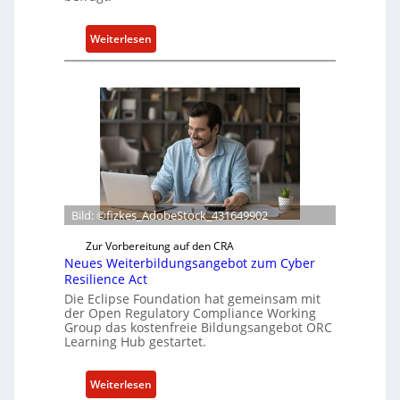
:
Weiterlesen
B
o
x
l
i
e
f
e
r
Bild: ©fizkes_AdobeStock_431649902
t
a
Zur Vorbereitung auf den CRA
Neues Weiterbildungsangebot zum Cyber
k
Resilience Act
t
Die Eclipse Foundation hat gemeinsam mit
u
der Open Regulatory Compliance Working
e
Group das kostenfreie Bildungsangebot ORC
l
Learning Hub gestartet.
l
e
:
Weiterlesen
Z