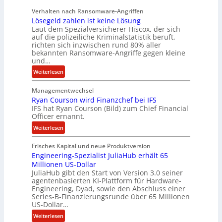
r
c
Verhalten nach Ransomware-Angriffen
S
y
Lösegeld zahlen ist keine Lösung
p
a
Laut dem Spezialversicherer Hiscox, der sich
u
r
auf die polizeiliche Kriminalstatistik beruft,
r
b
richten sich inzwischen rund 80% aller
bekannten Ransomware-Angriffe gegen kleine
e
und…
i
t
:
Weiterlesen
e
L
n
Managementwechsel
ö
z
Ryan Courson wird Finanzchef bei IFS
s
IFS hat Ryan Courson (Bild) zum Chief Financial
u
e
Officer ernannt.
s
g
:
a
Weiterlesen
e
R
m
l
Frisches Kapital und neue Produktversion
y
m
d
Engineering-Spezialist JuliaHub erhält 65
a
e
z
Millionen US-Dollar
n
n
a
JuliaHub gibt den Start von Version 3.0 seiner
C
h
agentenbasierten KI-Plattform für Hardware-
o
l
Engineering, Dyad, sowie den Abschluss einer
u
e
Series-B-Finanzierungsrunde über 65 Millionen
r
n
US-Dollar…
s
i
:
Weiterlesen
o
s