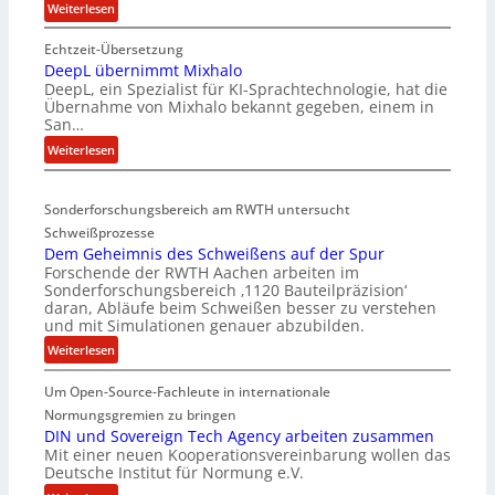
:
Weiterlesen
E
Echtzeit-Übersetzung
v
DeepL übernimmt Mixhalo
a
DeepL, ein Spezialist für KI-Sprachtechnologie, hat die
-
Übernahme von Mixhalo bekannt gegeben, einem in
M
San…
a
:
Weiterlesen
r
D
i
e
a
Sonderforschungsbereich am RWTH untersucht
e
G
Schweißprozesse
p
l
Dem Geheimnis des Schweißens auf der Spur
L
e
Forschende der RWTH Aachen arbeiten im
ü
n
Sonderforschungsbereich ‚1120 Bauteilpräzision‘
b
z
daran, Abläufe beim Schweißen besser zu verstehen
e
w
und mit Simulationen genauer abzubilden.
r
i
:
Weiterlesen
n
r
D
i
d
Um Open-Source-Fachleute in internationale
e
m
A
m
Normungsgremien zu bringen
m
r
G
DIN und Sovereign Tech Agency arbeiten zusammen
t
e
Mit einer neuen Kooperationsvereinbarung wollen das
e
M
a
Deutsche Institut für Normung e.V.
h
i
V