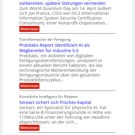
C
U
t
r
vorbereiten, spätere Störungen vermeiden
E
u
K
a
S
Zum World Quantum Day am 14. April äußert
s
o
g
A
-
sich Jon France, CISO von ISC2 (International
t
m
s
u
Information System Security Certification
o
D
p
d
m
n
Consortium), einer Nonprofit-Organisation…
e
ä
o
e
t
m
d
:
Weiterlesen
l
r
e
p
P
L
O
l
n
f
o
ff
a
Transformation der Fertigung
z
e
a
s
i
z
r
Protolabs-Report identifiziert KI als
t
t
r
c
e
f
q
Wegbereiter für Industrie 5.0
e
e
n
ü
u
Protolabs, ein Anbieter von digitalen
r
i
t
r
a
Fertigungsdienstleistungen, analysiert in
r
d
n
n
einem aktuellen Bericht Faktoren, die die
u
e
t
a
m
n
technologische Weiterentwicklung der
e
f
m
M
Fertigungsindustrie über den gesamten
n
ü
a
k
e
Produktlebenszyklus…
r
s
r
r
:
Weiterlesen
3
c
y
P
D
h
i
p
r
-
i
t
Künstliche Intelligenz für Roboter
k
o
D
n
o
Sereact sichert sich frisches Kapital
a
t
r
e
g
o
Sereact, ein Spezialist für physische KI, hat
u
n
r
l
c
eine Serie-B-Finanzierungsrunde in Höhe von
-
a
a
k
u
110Mio.US$ unter der Führung von Headline
f
b
n
i
abgeschlossen, an der sich…
s
d
e
:
-
Weiterlesen
A
:
S
R
n
f