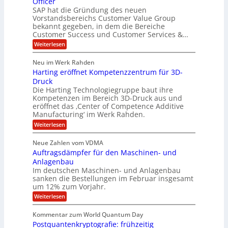
Officer
&
r
e
l
SAP hat die Gründung des neuen
O
V
m
i
Vorstandsbereichs Customer Value Group
n
S
P
bekannt gegeben, in dem die Bereiche
a
e
t
S
Customer Success und Customer Services &…
G
e
H
r
l
a
:
Weiterlesen
u
o
l
T
l
b
u
a
h
Neu im Werk Rahden
e
p
r
e
o
ü
i
Harting eröffnet Kompetenzzentrum für 3D-
s
m
r
b
n
a
Druck
E
h
e
V
s
Die Harting Technologiegruppe baut ihre
n
r
e
S
ä
Kompetenzen im Bereich 3D-Druck aus und
n
r
g
a
l
eröffnet das ‚Center of Competence Additive
i
s
u
i
t
m
Manufacturing‘ im Werk Rahden.
i
e
n
m
o
r
6
:
Weiterlesen
t
n
e
e
H
5
A
3
s
a
e
p
Neue Zahlen vom VDMA
.
M
s
r
s
r
2
i
Auftragsdämpfer für den Maschinen- und
i
t
o
g
i
i
Anlagenbau
l
l
w
n
n
Im deutschen Maschinen- und Anlagenbau
u
l
i
g
sanken die Bestellungen im Februar insgesamt
t
g
r
e
i
um 12% zum Vorjahr.
d
f
r
o
C
ö
:
Weiterlesen
ü
n
h
f
A
r
i
f
e
u
Kommentar zum World Quantum Day
e
n
E
f
n
f
Postquantenkryptografie: frühzeitig
e
t
M