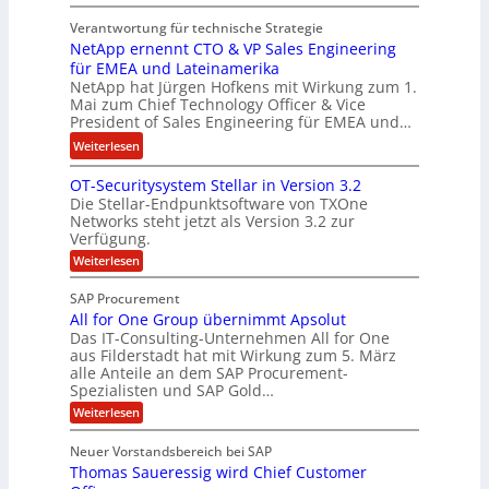
E
n
t
Verantwortung für technische Strategie
n
w
k
NetApp ernennt CTO & VP Sales Engineering
g
i
e
für EMEA und Lateinamerika
i
r
i
NetApp hat Jürgen Hofkens mit Wirkung zum 1.
n
d
Mai zum Chief Technology Officer & Vice
n
e
President of Sales Engineering für EMEA und…
F
e
e
i
L
:
Weiterlesen
r
n
ö
N
i
OT-Securitysystem Stellar in Version 3.2
a
s
e
n
Die Stellar-Endpunktsoftware von TXOne
n
u
t
g
Networks steht jetzt als Version 3.2 zur
z
n
A
-
Verfügung.
c
g
p
S
:
Weiterlesen
h
p
O
p
e
T
e
e
SAP Procurement
-
f
r
z
All for One Group übernimmt Apsolut
S
b
n
e
Das IT-Consulting-Unternehmen All for One
i
e
c
e
aus Filderstadt hat mit Wirkung zum 5. März
a
u
alle Anteile an dem SAP Procurement-
i
n
l
r
Spezialisten und SAP Gold…
I
n
i
i
:
t
Weiterlesen
F
t
s
A
y
S
C
t
l
s
Neuer Vorstandsbereich bei SAP
T
l
y
J
Thomas Saueressig wird Chief Customer
f
s
O
u
o
t