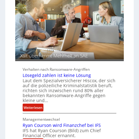
e
s
e
c
a
n
h
u
A
f
g
d
e
e
n
r
c
S
y
p
a
u
Xait übernimmt Mehrheit an SAE
r
r
b
Verhalten nach Ransomware-Angriffen
e
Lösegeld zahlen ist keine Lösung
i
Laut dem Spezialversicherer Hiscox, der sich
t
auf die polizeiliche Kriminalstatistik beruft,
e
richten sich inzwischen rund 80% aller
n
bekannten Ransomware-Angriffe gegen
kleine und…
z
u
:
Weiterlesen
s
L
a
Managementwechsel
ö
m
Ryan Courson wird Finanzchef bei IFS
s
IFS hat Ryan Courson (Bild) zum Chief
m
e
Financial Officer ernannt.
e
g