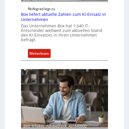
Reifegrad legt zu
Box liefert aktuelle Zahlen zum KI-Einsatz in
Unternehmen
Das Unternehmen Box hat 1.640 IT-
Entscheider weltweit zum aktuellen Stand
des KI-Einsatzes in ihren Unternehmen
befragt.
:
Weiterlesen
B
o
x
l
i
e
f
e
r
t
a
Bild: ©fizkes_AdobeStock_431649902
k