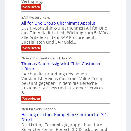
Verfügung.
S
p
e
p
:
Weiterlesen
p
f
O
e
T
e
b
SAP Procurement
z
-
r
e
All for One Group übernimmt Apsolut
S
i
n
e
Das IT-Consulting-Unternehmen All for One
i
a
c
e
aus Filderstadt hat mit Wirkung zum 5. März
I
l
u
alle Anteile an dem SAP Procurement-
n
F
r
i
Spezialisten und SAP Gold…
n
i
S
s
:
t
Weiterlesen
t
t
A
y
C
l
s
J
Neuer Vorstandsbereich bei SAP
T
l
y
u
Thomas Saueressig wird Chief Customer
f
s
O
l
o
t
Officer
&
r
e
i
SAP hat die Gründung des neuen
O
V
m
Vorstandsbereichs Customer Value Group
a
n
S
P
bekannt gegeben, in dem die Bereiche
H
e
t
S
Customer Success und Customer Services
G
e
u
&…
r
l
a
b
o
l
:
l
Weiterlesen
u
a
e
T
e
p
r
h
r
Neu im Werk Rahden
ü
i
s
o
h
b
n
Harting eröffnet Kompetenzzentrum für 3D-
m
E
e
V
ä
a
Druck
n
r
e
s
l
Die Harting Technologiegruppe baut ihre
n
r
g
S
t
Kompetenzen im Bereich 3D-Druck aus und
i
s
a