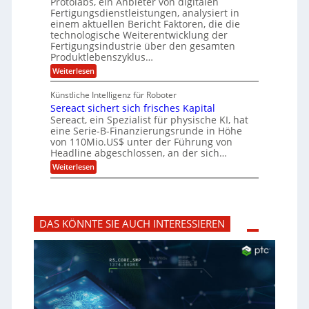
Protolabs, ein Anbieter von digitalen
r
d
a
a
Fertigungsdienstleistungen, analysiert in
u
e
n
m
m
n
einem aktuellen Bericht Faktoren, die die
t
f
M
e
technologische Weiterentwicklung der
e
ü
a
Fertigungsindustrie über den gesamten
n
r
r
s
k
Produktlebenszyklus…
i
3
c
r
D
:
Weiterlesen
h
k
y
-
P
i
p
a
D
r
n
t
Künstliche Intelligenz für Roboter
r
o
e
o
Sereact sichert sich frisches Kapital
u
t
n
g
c
o
Sereact, ein Spezialist für physische KI, hat
-
r
k
l
u
eine Serie-B-Finanzierungsrunde in Höhe
a
a
n
von 110Mio.US$ unter der Führung von
f
b
d
i
Headline abgeschlossen, an der sich…
s
A
e
:
-
Weiterlesen
n
:
S
R
l
f
e
e
a
r
r
p
g
ü
e
o
e
h
a
r
n
z
DAS KÖNNTE SIE AUCH INTERESSIEREN
c
t
b
e
t
i
a
i
s
d
u
t
i
e
i
c
n
g
h
t
v
e
i
o
r
f
r
t
i
b