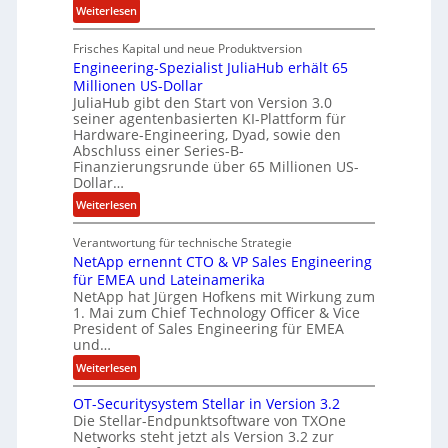
n
:
Weiterlesen
e
R
l
Frisches Kapital und neue Produktversion
y
d
Engineering-Spezialist JuliaHub erhält 65
a
z
Millionen US-Dollar
n
a
JuliaHub gibt den Start von Version 3.0
C
h
seiner agentenbasierten KI-Plattform für
o
l
Hardware-Engineering, Dyad, sowie den
u
e
Abschluss einer Series-B-
r
n
Finanzierungsrunde über 65 Millionen US-
Dollar…
s
i
o
s
:
Weiterlesen
n
t
E
w
k
Verantwortung für technische Strategie
n
i
e
NetApp ernennt CTO & VP Sales Engineering
g
r
i
für EMEA und Lateinamerika
i
d
NetApp hat Jürgen Hofkens mit Wirkung zum
n
n
1. Mai zum Chief Technology Officer & Vice
F
e
e
President of Sales Engineering für EMEA
i
L
e
und…
n
ö
r
:
Weiterlesen
a
s
i
N
n
u
n
OT-Securitysystem Stellar in Version 3.2
e
z
n
g
Die Stellar-Endpunktsoftware von TXOne
t
c
g
-
Networks steht jetzt als Version 3.2 zur
A
h