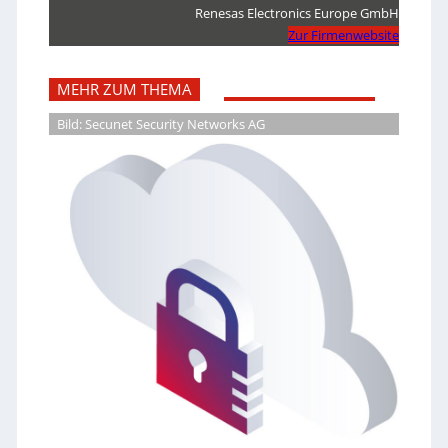
Renesas Electronics Europe GmbH
Zur Firmenwebsite
MEHR ZUM THEMA
Bild: Secunet Security Networks AG