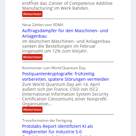
i
m
eröffnet das ‚Center of Competence Additive
i
6
u
n
m
o
Manufacturing‘ im Werk Rahden.
e
5
t
n
e
r
:
Weiterlesen
M
A
3
e
H
e
p
.
i
s
a
s
r
2
Neue Zahlen vom VDMA
s
r
l
o
i
i
Auftragsdämpfer für den Maschinen- und
t
l
l
g
i
n
Anlagenbau
u
i
w
n
Im deutschen Maschinen- und Anlagenbau
t
g
i
g
o
sanken die Bestellungen im Februar
r
f
e
n
insgesamt um 12% zum Vorjahr.
d
r
ü
C
e
ö
:
Weiterlesen
r
h
f
A
n
i
E
f
u
U
Kommentar zum World Quantum Day
e
n
f
M
f
S
Postquantenkryptografie: frühzeitig
e
t
E
C
t
r
-
vorbereiten, spätere Störungen vermeiden
u
A
K
a
Zum World Quantum Day am 14. April
D
s
o
g
u
äußert sich Jon France, CISO von ISC2
t
o
m
s
n
(International Information System Security
o
p
d
l
m
Certification Consortium), einer Nonprofit-
e
d
ä
l
e
t
Organisation…
m
L
r
e
a
p
:
Weiterlesen
a
O
n
f
r
P
ff
z
e
t
o
i
z
Transformation der Fertigung
r
e
s
c
e
f
Protolabs-Report identifiziert KI als
t
e
i
n
ü
q
Wegbereiter für Industrie 5.0
r
t
r
n
u