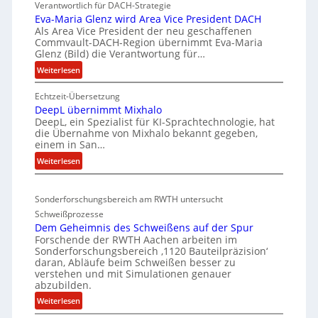
k
Verantwortlich für DACH-Strategie
W
e
Eva-Maria Glenz wird Area Vice President DACH
-
Als Area Vice President der neu geschaffenen
l
Commvault-DACH-Region übernimmt Eva-Maria
U
n
Glenz (Bild) die Verantwortung für…
n
R
:
Weiterlesen
t
I
E
e
S
Echtzeit-Übersetzung
v
r
C
DeepL übernimmt Mixhalo
a
b
-
DeepL, ein Spezialist für KI-Sprachtechnologie, hat
-
o
die Übernahme von Mixhalo bekannt gegeben,
V
M
einem in San…
d
a
-
:
Weiterlesen
e
r
S
D
n
i
i
e
a
v
c
Sonderforschungsbereich am RWTH untersucht
e
G
e
h
Schweißprozesse
p
l
r
e
Dem Geheimnis des Schweißens auf der Spur
L
e
k
Forschende der RWTH Aachen arbeiten im
r
ü
n
Sonderforschungsbereich ‚1120 Bauteilpräzision‘
l
b
h
z
daran, Abläufe beim Schweißen besser zu
e
e
e
w
verstehen und mit Simulationen genauer
i
r
abzubilden.
i
i
n
d
r
t
:
Weiterlesen
i
u
d
D
s