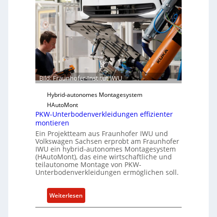
h
f
o
t
f
w
e
a
r
r
-
e
I
u
n
Bild: Fraunhofer-Institut IWU
n
s
d
Hybrid-autonomes Montagesystem
t
K
HAutoMont
i
I
PKW-Unterbodenverkleidungen effizienter
t
montieren
u
Ein Projektteam aus Fraunhofer IWU und
t
Volkswagen Sachsen erprobt am Fraunhofer
e
IWU ein hybrid-autonomes Montagesystem
(HAutoMont), das eine wirtschaftliche und
e
teilautonome Montage von PKW-
n
Unterbodenverkleidungen ermöglichen soll.
t
w
:
Weiterlesen
i
P
c
K