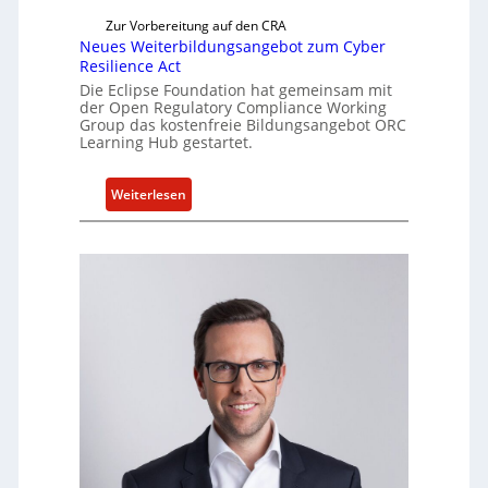
t
Zur Vorbereitung auf den CRA
u
Neues Weiterbildungsangebot zum Cyber
e
Resilience Act
l
Die Eclipse Foundation hat gemeinsam mit
l
der Open Regulatory Compliance Working
Group das kostenfreie Bildungsangebot ORC
e
Learning Hub gestartet.
Z
a
:
h
Weiterlesen
N
l
e
e
u
n
e
z
s
u
W
m
e
K
i
I
t
-
e
E
r
i
b
n