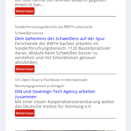
S
M
einem in San…
d
a
C
:
Weiterlesen
e
r
-
D
n
i
V
e
a
v
-
Sonderforschungsbereich am RWTH untersucht
e
G
e
S
Schweißprozesse
p
l
r
i
Dem Geheimnis des Schweißens auf der Spur
L
e
k
Forschende der RWTH Aachen arbeiten im
c
ü
n
Sonderforschungsbereich ‚1120 Bauteilpräzision‘
l
b
h
z
daran, Abläufe beim Schweißen besser zu
e
e
e
w
verstehen und mit Simulationen genauer
i
r
abzubilden.
r
i
n
d
r
h
:
Weiterlesen
i
u
d
D
e
m
n
A
Um Open-Source-Fachleute in internationale
e
i
m
r
g
m
Normungsgremien zu bringen
t
t
e
G
e
DIN und Sovereign Tech Agency arbeiten
s
M
a
zusammen
e
n
c
i
V
Mit einer neuen Kooperationsvereinbarung wollen
h
e
h
x
das Deutsche Institut für Normung e.V.
i
e
ff
h
i
c
:
i
Weiterlesen
i
a
p
e
D
m
z
l
P
I
n
o
i
r
N
i