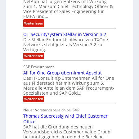
d
NetApp hat Jürgen Hofkens mit Wirkung
n
n
zum 1. Mai zum Chief Technology Officer &
F
e
e
Vice President of Sales Engineering für
i
L
e
EMEA und…
n
ö
r
:
Weiterlesen
a
s
i
N
n
u
n
OT-Securitysystem Stellar in Version 3.2
e
z
n
g
Die Stellar-Endpunktsoftware von TXOne
t
c
g
-
Networks steht jetzt als Version 3.2 zur
A
h
Verfügung.
S
p
e
p
:
Weiterlesen
p
f
O
e
T
e
b
SAP Procurement
z
-
r
e
All for One Group übernimmt Apsolut
S
i
n
e
Das IT-Consulting-Unternehmen All for One
i
a
c
e
aus Filderstadt hat mit Wirkung zum 5.
I
l
u
März alle Anteile an dem SAP Procurement-
n
F
r
i
Spezialisten und SAP Gold…
n
i
S
s
:
t
Weiterlesen
t
t
A
y
C
l
s
J
Neuer Vorstandsbereich bei SAP
T
l
y
u
Thomas Saueressig wird Chief Customer
f
s
O
l
o
t
Officer
&
r
e
i
SAP hat die Gründung des neuen
O
V
m
Vorstandsbereichs Customer Value Group
a
n
S
P
bekannt gegeben, in dem die Bereiche
H
e
t