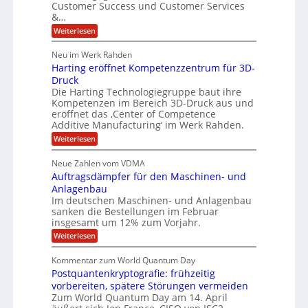
S
Customer Success und Customer Services
G
e
u
&…
r
l
a
b
o
l
:
l
Weiterlesen
u
a
e
T
e
p
r
h
r
Neu im Werk Rahden
ü
i
s
o
h
b
n
Harting eröffnet Kompetenzzentrum für 3D-
m
E
e
V
ä
a
Druck
n
r
e
s
l
Die Harting Technologiegruppe baut ihre
n
r
g
S
t
Kompetenzen im Bereich 3D-Druck aus und
i
s
a
i
m
eröffnet das ‚Center of Competence
i
6
u
n
m
o
Additive Manufacturing‘ im Werk Rahden.
e
5
t
n
e
r
:
Weiterlesen
M
A
3
e
H
e
p
.
i
s
a
s
r
2
Neue Zahlen vom VDMA
s
r
l
o
i
i
Auftragsdämpfer für den Maschinen- und
t
l
l
g
i
n
Anlagenbau
u
i
w
n
Im deutschen Maschinen- und Anlagenbau
t
g
i
g
o
sanken die Bestellungen im Februar
r
f
e
n
insgesamt um 12% zum Vorjahr.
d
r
ü
C
e
ö
:
Weiterlesen
r
h
f
A
n
i
E
f
u
U
Kommentar zum World Quantum Day
e
n
f
M
f
S
Postquantenkryptografie: frühzeitig
e
t
E
C
t
r
-
vorbereiten, spätere Störungen vermeiden
u
A
K
a
Zum World Quantum Day am 14. April
D
s
o
g
u