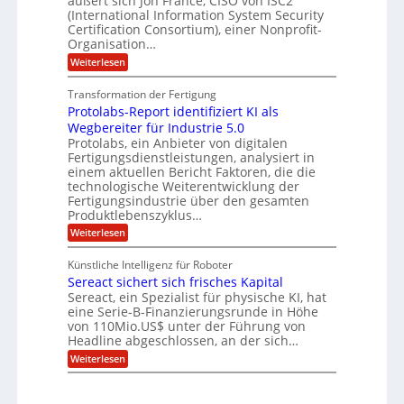
äußert sich Jon France, CISO von ISC2
t
o
m
s
n
(International Information System Security
o
p
d
l
m
Certification Consortium), einer Nonprofit-
e
d
ä
l
e
t
Organisation…
m
L
r
e
a
p
:
Weiterlesen
a
O
n
f
r
P
ff
z
e
t
o
i
z
Transformation der Fertigung
r
e
s
c
e
f
Protolabs-Report identifiziert KI als
t
e
i
n
ü
q
Wegbereiter für Industrie 5.0
r
t
r
n
u
Protolabs, ein Anbieter von digitalen
r
d
a
a
Fertigungsdienstleistungen, analysiert in
u
e
n
m
m
n
einem aktuellen Bericht Faktoren, die die
t
f
M
e
technologische Weiterentwicklung der
e
ü
a
Fertigungsindustrie über den gesamten
n
r
r
s
k
Produktlebenszyklus…
i
3
c
r
D
:
Weiterlesen
h
k
y
-
P
i
p
a
D
r
n
t
Künstliche Intelligenz für Roboter
r
o
e
o
Sereact sichert sich frisches Kapital
u
t
n
g
c
o
Sereact, ein Spezialist für physische KI, hat
-
r
k
l
u
eine Serie-B-Finanzierungsrunde in Höhe
a
a
n
von 110Mio.US$ unter der Führung von
f
b
d
i
Headline abgeschlossen, an der sich…
s
A
e
:
-
Weiterlesen
n
:
S
R
l
f
e
e
a
r
r
p
g
ü