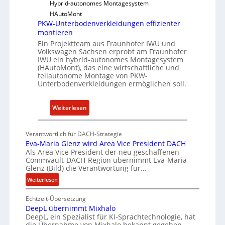
Hybrid-autonomes Montagesystem
I
w
HAutoMont
n
a
PKW-Unterbodenverkleidungen effizienter
s
r
montieren
t
e
Ein Projektteam aus Fraunhofer IWU und
i
Volkswagen Sachsen erprobt am Fraunhofer
u
t
IWU ein hybrid-autonomes Montagesystem
n
(HAutoMont), das eine wirtschaftliche und
u
d
teilautonome Montage von PKW-
t
Unterbodenverkleidungen ermöglichen soll.
K
e
I
e
:
Weiterlesen
n
P
t
K
w
Verantwortlich für DACH-Strategie
W
i
Eva-Maria Glenz wird Area Vice President DACH
-
Als Area Vice President der neu geschaffenen
c
Commvault-DACH-Region übernimmt Eva-Maria
U
k
Glenz (Bild) die Verantwortung für…
n
e
:
Weiterlesen
t
l
E
e
n
Echtzeit-Übersetzung
v
r
R
DeepL übernimmt Mixhalo
a
b
DeepL, ein Spezialist für KI-Sprachtechnologie, hat
I
-
o
die Übernahme von Mixhalo bekannt gegeben,