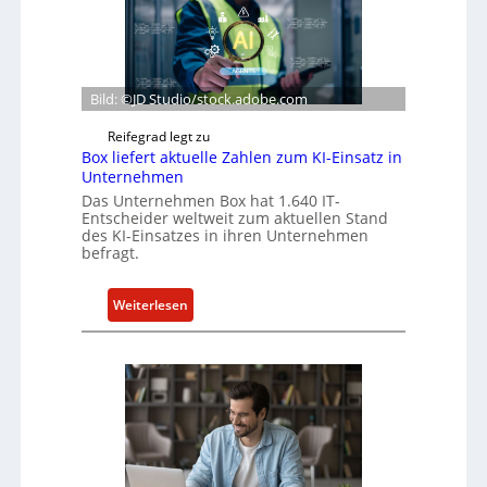
Bild: ©JD Studio/stock.adobe.com
Reifegrad legt zu
Box liefert aktuelle Zahlen zum KI-Einsatz in
Unternehmen
Das Unternehmen Box hat 1.640 IT-
Entscheider weltweit zum aktuellen Stand
des KI-Einsatzes in ihren Unternehmen
befragt.
:
Weiterlesen
B
o
x
l
i
e
f
e