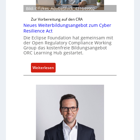
r
Bild: ©fizkes_AdobeStock_431649902
t
Zur Vorbereitung auf den CRA
a
Neues Weiterbildungsangebot zum Cyber
k
Resilience Act
t
Die Eclipse Foundation hat gemeinsam mit
u
der Open Regulatory Compliance Working
e
Group das kostenfreie Bildungsangebot
l
ORC Learning Hub gestartet.
l
e
:
Weiterlesen
Z
N
a
e
h
u
l
e
e
s
n
W
z
e
u
i
m
t
K
e
I
r