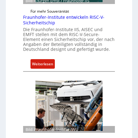
Bild: ©Jürgen Ernst / Fraunhofer IIS
e
e
s
r
Für mehr Souveränität
c
Fraunhofer-Institute entwickeln RISC-V-
R
h
Sicherheitschip
e
ä
Die Fraunhofer-Institute IIS, AISEC und
s
EMFT stellen mit dem RISC-V-Secure-
f
i
Element einen Sicherheitschip vor, der nach
t
l
Angaben der Beteiligten vollständig in
s
Deutschland designt und gefertigt wurde.
i
e
e
i
n
:
Weiterlesen
n
c
F
h
e
r
e
A
a
i
c
u
t
t
n
f
h
ü
o
r
f
S
e
o
r
Bild: Fraunhofer-Institut IWU
f
-
t