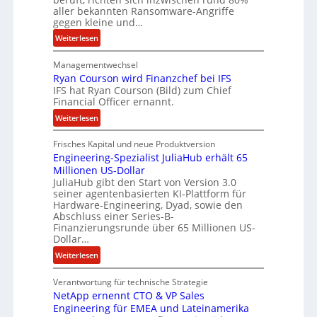
r
r
aller bekannten Ransomware-Angriffe
b
gegen kleine und…
e
:
Weiterlesen
i
L
t
Managementwechsel
ö
e
Ryan Courson wird Finanzchef bei IFS
s
n
IFS hat Ryan Courson (Bild) zum Chief
e
z
Financial Officer ernannt.
g
u
:
Weiterlesen
e
s
R
l
a
Frisches Kapital und neue Produktversion
y
d
m
Engineering-Spezialist JuliaHub erhält 65
a
z
m
Millionen US-Dollar
n
a
e
JuliaHub gibt den Start von Version 3.0
C
h
n
seiner agentenbasierten KI-Plattform für
o
l
Hardware-Engineering, Dyad, sowie den
u
e
Abschluss einer Series-B-
r
n
Finanzierungsrunde über 65 Millionen US-
Dollar…
s
i
o
s
:
Weiterlesen
n
t
E
w
k
Verantwortung für technische Strategie
n
i
e
NetApp ernennt CTO & VP Sales
g
r
i
Engineering für EMEA und Lateinamerika
i