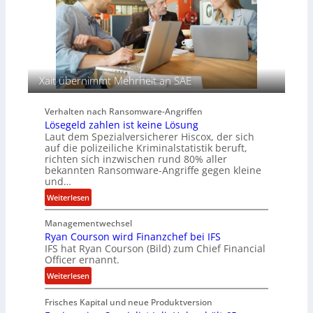
n
e
s
c
a
h
u
A
f
g
d
e
Xait übernimmt Mehrheit an SAE
e
n
r
c
Verhalten nach Ransomware-Angriffen
S
y
Lösegeld zahlen ist keine Lösung
p
a
Laut dem Spezialversicherer Hiscox, der sich
u
r
auf die polizeiliche Kriminalstatistik beruft,
r
b
richten sich inzwischen rund 80% aller
bekannten Ransomware-Angriffe gegen kleine
e
und…
i
t
:
Weiterlesen
e
L
n
Managementwechsel
ö
z
Ryan Courson wird Finanzchef bei IFS
s
IFS hat Ryan Courson (Bild) zum Chief Financial
u
e
Officer ernannt.
s
g
:
a
Weiterlesen
e
R
m
l
Frisches Kapital und neue Produktversion
y
m
d