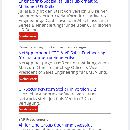
Engineering-Spezialist JuliaHub erhält 65
a
e
z
Millionen US-Dollar
n
n
a
JuliaHub gibt den Start von Version 3.0 seiner
C
h
agentenbasierten KI-Plattform für Hardware-
o
l
Engineering, Dyad, sowie den Abschluss einer
u
e
Series-B-Finanzierungsrunde über 65 Millionen
r
n
US-Dollar…
s
i
:
Weiterlesen
o
s
E
n
t
Verantwortung für technische Strategie
n
w
k
NetApp ernennt CTO & VP Sales Engineering
g
i
e
für EMEA und Lateinamerika
i
r
i
NetApp hat Jürgen Hofkens mit Wirkung zum 1.
n
d
Mai zum Chief Technology Officer & Vice
n
e
President of Sales Engineering für EMEA und…
F
e
e
i
L
:
Weiterlesen
r
n
ö
N
i
OT-Securitysystem Stellar in Version 3.2
a
s
e
n
Die Stellar-Endpunktsoftware von TXOne
n
u
t
g
Networks steht jetzt als Version 3.2 zur
z
n
A
-
Verfügung.
c
g
p
S
:
Weiterlesen
h
p
O
p
e
T
e
e
SAP Procurement
-
f
r
z
All for One Group übernimmt Apsolut
S
b
n
e
Das IT-Consulting-Unternehmen All for One
i