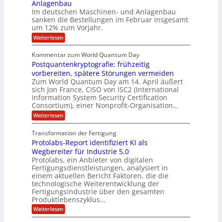
i
i
Anlagenbau
l
l
w
n
n
Im deutschen Maschinen- und Anlagenbau
u
l
i
g
sanken die Bestellungen im Februar insgesamt
t
g
r
e
i
um 12% zum Vorjahr.
d
f
r
o
C
ö
:
Weiterlesen
ü
n
h
f
A
r
i
f
e
u
Kommentar zum World Quantum Day
e
n
E
f
n
f
Postquantenkryptografie: frühzeitig
e
t
M
C
U
t
r
vorbereiten, spätere Störungen vermeiden
E
u
K
a
S
Zum World Quantum Day am 14. April äußert
s
o
g
A
-
sich Jon France, CISO von ISC2 (International
t
m
s
u
Information System Security Certification
o
D
p
d
m
n
Consortium), einer Nonprofit-Organisation…
e
ä
o
e
t
m
d
:
Weiterlesen
l
r
e
p
P
L
O
l
n
f
o
ff
a
Transformation der Fertigung
z
e
a
s
i
z
r
Protolabs-Report identifiziert KI als
t
t
r
c
e
f
q
Wegbereiter für Industrie 5.0
e
e
n
ü
u
Protolabs, ein Anbieter von digitalen
r
i
t
r
a
Fertigungsdienstleistungen, analysiert in
r
d
n
n
einem aktuellen Bericht Faktoren, die die
u
e
t
a
m
n
technologische Weiterentwicklung der
e
f
m
M
Fertigungsindustrie über den gesamten
n
ü
a
k
e
Produktlebenszyklus…
r
s
r
r
:
Weiterlesen
3
c
y
P
D
h
i
p