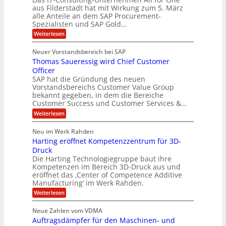
e
c
e
aus Filderstadt hat mit Wirkung zum 5. März
a
u
alle Anteile an dem SAP Procurement-
i
n
l
r
Spezialisten und SAP Gold…
I
n
i
i
:
t
Weiterlesen
F
t
s
A
y
S
C
t
l
s
Neuer Vorstandsbereich bei SAP
T
l
y
J
Thomas Saueressig wird Chief Customer
f
s
O
u
o
t
Officer
&
r
e
l
SAP hat die Gründung des neuen
O
V
m
i
Vorstandsbereichs Customer Value Group
n
S
P
bekannt gegeben, in dem die Bereiche
a
e
t
S
Customer Success und Customer Services &…
G
e
H
r
l
a
:
Weiterlesen
u
o
l
T
l
b
u
a
h
Neu im Werk Rahden
e
p
r
e
o
ü
i
Harting eröffnet Kompetenzzentrum für 3D-
s
m
r
b
n
a
Druck
E
h
e
V
s
Die Harting Technologiegruppe baut ihre
n
r
e
S
ä
Kompetenzen im Bereich 3D-Druck aus und
n
r
g
a
l
eröffnet das ‚Center of Competence Additive
i
s
u
i
t
m
Manufacturing‘ im Werk Rahden.
i
e
n
m
o
r
6
:
Weiterlesen
t
n
e
e
H
5
A
3
s
a
e
p
Neue Zahlen vom VDMA
.
M
s
r
s
r
2
i
Auftragsdämpfer für den Maschinen- und
i
t
o
g