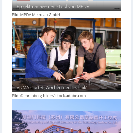
Projektmanagement-Tool von MPDV
Bild: MPDV Mikrolab GmbH
VDMA startet ‚Wochen der Technik‘
Bild: ©ehrenberg-bilder/ stock.adobe.com