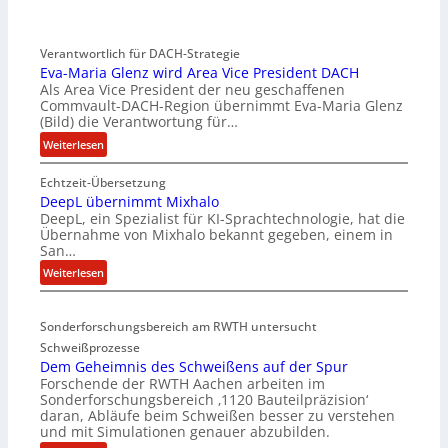
Verantwortlich für DACH-Strategie
Eva-Maria Glenz wird Area Vice President DACH
Als Area Vice President der neu geschaffenen
Commvault-DACH-Region übernimmt Eva-Maria Glenz
(Bild) die Verantwortung für…
:
Weiterlesen
E
Echtzeit-Übersetzung
v
DeepL übernimmt Mixhalo
a
DeepL, ein Spezialist für KI-Sprachtechnologie, hat die
-
Übernahme von Mixhalo bekannt gegeben, einem in
M
San…
a
:
Weiterlesen
r
D
i
e
a
Sonderforschungsbereich am RWTH untersucht
e
G
Schweißprozesse
p
l
Dem Geheimnis des Schweißens auf der Spur
L
e
Forschende der RWTH Aachen arbeiten im
ü
n
Sonderforschungsbereich ‚1120 Bauteilpräzision‘
b
z
daran, Abläufe beim Schweißen besser zu verstehen
e
w
und mit Simulationen genauer abzubilden.
r
i