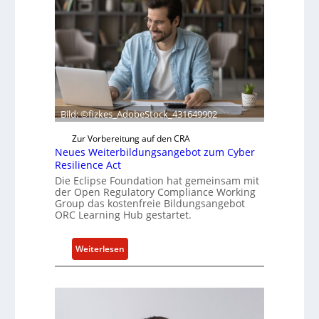
i
e
f
e
r
t
a
Bild: ©fizkes_AdobeStock_431649902
k
t
Zur Vorbereitung auf den CRA
u
Neues Weiterbildungsangebot zum Cyber
e
Resilience Act
l
Die Eclipse Foundation hat gemeinsam mit
der Open Regulatory Compliance Working
l
Group das kostenfreie Bildungsangebot
e
ORC Learning Hub gestartet.
Z
a
:
Weiterlesen
h
N
l
e
e
u
n
e
z