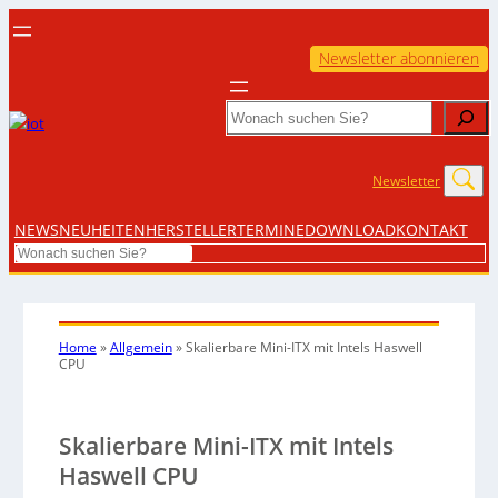
Newsletter abonnieren
Search
Newsletter
NEWS
NEUHEITEN
HERSTELLER
TERMINE
DOWNLOAD
KONTAKT
Search
Home
»
Allgemein
»
Skalierbare Mini-ITX mit Intels Haswell
CPU
Skalierbare Mini-ITX mit Intels
Haswell CPU