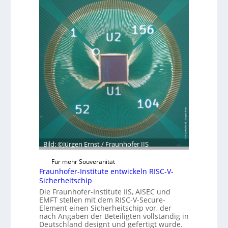
b
h
z
a
m
u
g
e
m
r
n
C
ü
y
n
b
d
e
e
r
t
R
G
e
e
s
s
i
c
l
h
Bild: ©Jürgen Ernst / Fraunhofer IIS
i
ä
e
f
Für mehr Souveränität
n
Fraunhofer-Institute entwickeln RISC-V-
t
Sicherheitschip
c
s
Die Fraunhofer-Institute IIS, AISEC und
e
e
EMFT stellen mit dem RISC-V-Secure-
A
i
Element einen Sicherheitschip vor, der
c
n
nach Angaben der Beteiligten vollständig in
t
Deutschland designt und gefertigt wurde.
h