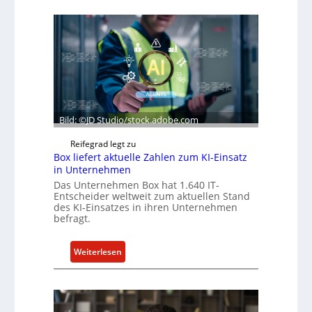
Bild: ©JD Studio/stock.adobe.com
Reifegrad legt zu
Box liefert aktuelle Zahlen zum KI-Einsatz
in Unternehmen
Das Unternehmen Box hat 1.640 IT-
Entscheider weltweit zum aktuellen Stand
des KI-Einsatzes in ihren Unternehmen
befragt.
:
Weiterlesen
B
o
x
l