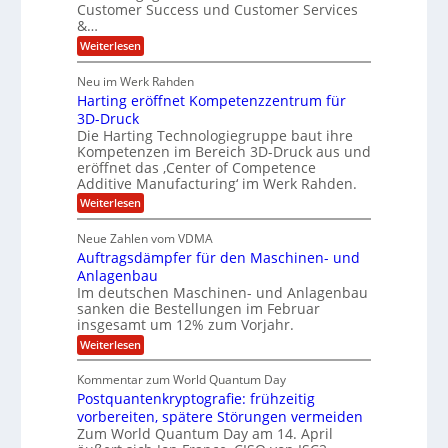
S
Customer Success und Customer Services
G
e
u
&…
r
l
a
b
o
l
:
l
Weiterlesen
u
a
e
T
e
p
r
h
r
Neu im Werk Rahden
ü
i
s
o
h
b
n
Harting eröffnet Kompetenzzentrum für
m
E
e
V
ä
a
3D-Druck
n
r
e
s
l
Die Harting Technologiegruppe baut ihre
n
r
g
S
t
Kompetenzen im Bereich 3D-Druck aus und
i
s
a
i
m
eröffnet das ‚Center of Competence
i
6
u
n
m
o
Additive Manufacturing‘ im Werk Rahden.
e
5
t
n
e
r
:
Weiterlesen
M
A
3
e
H
e
p
.
i
s
a
s
r
2
Neue Zahlen vom VDMA
s
r
l
o
i
i
Auftragsdämpfer für den Maschinen- und
t
l
l
g
i
n
Anlagenbau
u
i
w
n
Im deutschen Maschinen- und Anlagenbau
t
g
i
g
o
sanken die Bestellungen im Februar
r
f
e
n
insgesamt um 12% zum Vorjahr.
d
r
ü
C
e
ö
:
Weiterlesen
r
h
f
A
n
i
E
f
u
U
Kommentar zum World Quantum Day
e
n
f
M
f
S
Postquantenkryptografie: frühzeitig
e
t
E
C
t
r
-
vorbereiten, spätere Störungen vermeiden
u
A
K
a
Zum World Quantum Day am 14. April
D
s
o
g
u