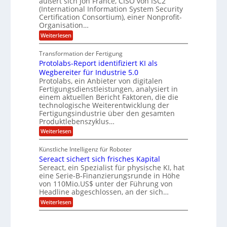
äußert sich Jon France, CISO von ISC2
t
o
m
s
n
(International Information System Security
o
p
d
l
m
Certification Consortium), einer Nonprofit-
e
d
ä
l
e
t
Organisation…
m
L
r
e
a
p
:
Weiterlesen
a
O
n
f
r
P
ff
z
e
t
o
i
z
Transformation der Fertigung
r
e
s
c
e
f
Protolabs-Report identifiziert KI als
t
e
i
n
ü
q
Wegbereiter für Industrie 5.0
r
t
r
n
u
Protolabs, ein Anbieter von digitalen
r
d
a
a
Fertigungsdienstleistungen, analysiert in
u
e
n
m
m
n
einem aktuellen Bericht Faktoren, die die
t
f
M
e
technologische Weiterentwicklung der
e
ü
a
Fertigungsindustrie über den gesamten
n
r
r
s
k
Produktlebenszyklus…
i
3
c
r
D
:
Weiterlesen
h
k
y
-
P
i
p
a
D
r
n
t
Künstliche Intelligenz für Roboter
r
o
e
o
Sereact sichert sich frisches Kapital
u
t
n
g
c
o
Sereact, ein Spezialist für physische KI, hat
-
r
k
l
u
eine Serie-B-Finanzierungsrunde in Höhe
a
a
n
von 110Mio.US$ unter der Führung von
f
b
d
i
Headline abgeschlossen, an der sich…
s
A
e
:
-
Weiterlesen
n
:
S
R
l
f
e
e
a
r
r
p
g
ü