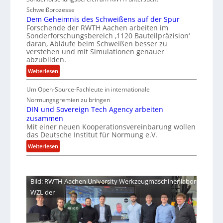
e
h
G
e
Schweißprozesse
p
l
e
r
Dem Geheimnis des Schweißens auf der Spur
L
e
r
k
Forschende der RWTH Aachen arbeiten im
ü
n
h
Sonderforschungsbereich ‚1120 Bauteilpräzision‘
l
b
z
daran, Abläufe beim Schweißen besser zu
e
e
e
w
verstehen und mit Simulationen genauer
i
i
r
abzubilden.
i
t
n
d
r
:
Weiterlesen
s
i
u
d
D
m
c
n
A
Um Open-Source-Fachleute in internationale
e
m
h
r
g
m
Normungsgremien zu bringen
t
i
e
G
e
DIN und Sovereign Tech Agency arbeiten
M
a
p
zusammen
e
n
i
V
Mit einer neuen Kooperationsvereinbarung wollen
h
e
x
das Deutsche Institut für Normung e.V.
i
e
ff
h
c
:
i
Weiterlesen
i
a
e
D
m
z
l
P
I
n
o
i
r
N
i
Bild: RWTH Aachen University Werkzeugmaschinenlabor
e
e
u
s
WZL der
s
n
n
d
i
d
t
e
d
S
s
e
e
o
S