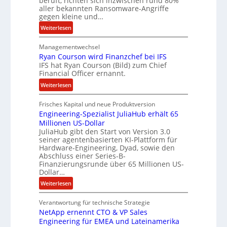
beruft, richten sich inzwischen rund 80%
e
aller bekannten Ransomware-Angriffe
n
gegen kleine und…
z
:
Weiterlesen
u
L
s
Managementwechsel
ö
a
Ryan Courson wird Finanzchef bei IFS
s
m
IFS hat Ryan Courson (Bild) zum Chief
e
m
Financial Officer ernannt.
g
e
:
Weiterlesen
e
n
R
l
Frisches Kapital und neue Produktversion
y
d
Engineering-Spezialist JuliaHub erhält 65
a
z
Millionen US-Dollar
n
a
JuliaHub gibt den Start von Version 3.0
C
h
seiner agentenbasierten KI-Plattform für
o
l
Hardware-Engineering, Dyad, sowie den
u
e
Abschluss einer Series-B-
r
n
Finanzierungsrunde über 65 Millionen US-
Dollar…
s
i
o
s
:
Weiterlesen
n
t
E
w
k
Verantwortung für technische Strategie
n
i
e
NetApp ernennt CTO & VP Sales
g
r
i
Engineering für EMEA und Lateinamerika
i