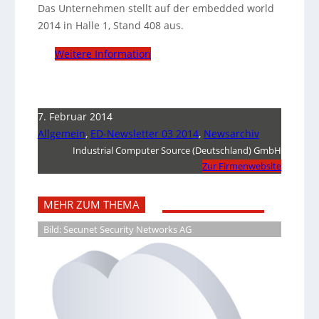
Das Unternehmen stellt auf der embedded world
2014 in Halle 1, Stand 408 aus.
Weitere Information
7. Februar 2014
Allgemein
,
ED-Newsletter 03 2014
,
Newsarchiv
Industrial Computer Source (Deutschland) GmbH
Zur Firmenwebsite
MEHR ZUM THEMA
Bild: Secunet Security Networks AG