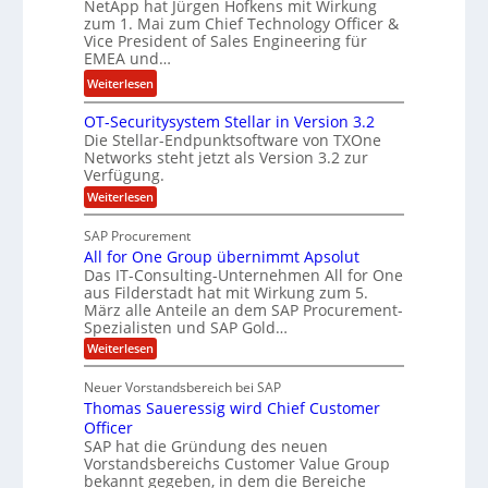
d
NetApp hat Jürgen Hofkens mit Wirkung
n
n
zum 1. Mai zum Chief Technology Officer &
F
e
e
Vice President of Sales Engineering für
i
L
e
EMEA und…
n
ö
r
:
Weiterlesen
a
s
i
N
n
u
n
OT-Securitysystem Stellar in Version 3.2
e
z
n
g
Die Stellar-Endpunktsoftware von TXOne
t
c
g
-
Networks steht jetzt als Version 3.2 zur
A
h
Verfügung.
S
p
e
p
:
Weiterlesen
p
f
O
e
T
e
b
SAP Procurement
z
-
r
e
All for One Group übernimmt Apsolut
S
i
n
e
Das IT-Consulting-Unternehmen All for One
i
a
c
e
aus Filderstadt hat mit Wirkung zum 5.
I
l
u
März alle Anteile an dem SAP Procurement-
n
F
r
i
Spezialisten und SAP Gold…
n
i
S
s
:
t
Weiterlesen
t
t
A
y
C
l
s
J
Neuer Vorstandsbereich bei SAP
T
l
y
u
Thomas Saueressig wird Chief Customer
f
s
O
l
o
t
Officer
&
r
e
i
SAP hat die Gründung des neuen
O
V
m
Vorstandsbereichs Customer Value Group
a
n
S
P
bekannt gegeben, in dem die Bereiche
H
e
t