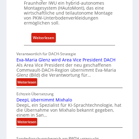
Fraunhofer IWU ein hybrid-autonomes
e
Montagesystem (HAutoMont), das eine
e
wirtschaftliche und teilautonome Montage
n
von PKW-Unterbodenverkleidungen
ermöglichen soll.
t
w
i
:
Weiterlesen
c
P
k
K
Verantwortlich für DACH-Strategie
e
W
Eva-Maria Glenz wird Area Vice President DACH
l
-
Als Area Vice President der neu geschaffenen
n
Commvault-DACH-Region übernimmt Eva-Maria
U
Glenz (Bild) die Verantwortung für…
R
n
I
:
Weiterlesen
t
E
S
e
Echtzeit-Übersetzung
v
C
r
DeepL übernimmt Mixhalo
a
-
b
DeepL, ein Spezialist für KI-Sprachtechnologie, hat
-
V
o
die Übernahme von Mixhalo bekannt gegeben,
M
-
einem in San…
d
a
S
:
Weiterlesen
e
r
i
D
n
i
e
c
a
v
Sonderforschungsbereich am RWTH untersucht