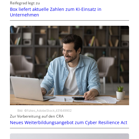
Reifegrad legt zu
Box liefert aktuelle Zahlen zum KI-Einsatz in
Unternehmen
Bild: ©fizkes_AdobeStock_431649902
Zur Vorbereitung auf den CRA
Neues Weiterbildungsangebot zum Cyber Resilience Act