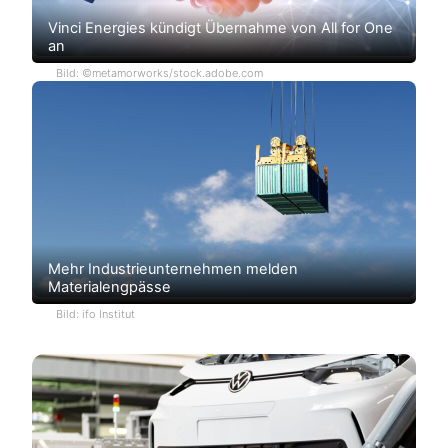
Vinci Energies kündigt Übernahme von All for One
an
Bild: ©metamorworks/stock.adobe.com
Mehr Industrieunternehmen melden
Materialengpässe
Bild: ifo Institut