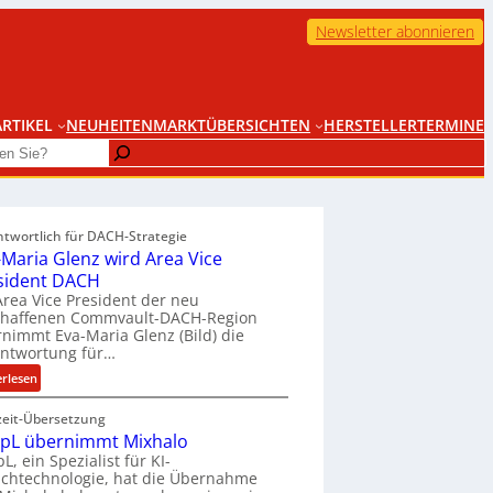
Newsletter abonnieren
RTIKEL
NEUHEITEN
MARKTÜBERSICHTEN
HERSTELLER
TERMINE
ntwortlich für DACH-Strategie
-Maria Glenz wird Area Vice
sident DACH
Area Vice President der neu
chaffenen Commvault-DACH-Region
nimmt Eva-Maria Glenz (Bild) die
antwortung für…
:
erlesen
E
zeit-Übersetzung
v
pL übernimmt Mixhalo
a
L, ein Spezialist für KI-
-
chtechnologie, hat die Übernahme
M