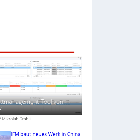
ektmanagement-Tool von
V
V Mikrolab GmbH
IFM baut neues Werk in China