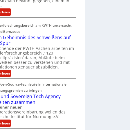
Mixhalo bekannt gegeben, einem in
a
…
r
:
erlesen
i
D
a
e
G
erforschungsbereich am RWTH untersucht
e
l
eißprozesse
p
e
 Geheimnis des Schweißens auf
L
n
 Spur
ü
z
schende der RWTH Aachen arbeiten im
b
w
erforschungsbereich ‚1120
e
eilpräzision‘ daran, Abläufe beim
i
r
eißen besser zu verstehen und mit
r
lationen genauer abzubilden.
n
d
i
:
erlesen
A
m
D
r
m
pen-Source-Fachleute in internationale
e
e
t
m
ungsgremien zu bringen
a
M
G
 und Sovereign Tech Agency
V
i
e
eiten zusammen
i
x
h
einer neuen
c
h
erationsvereinbarung wollen das
e
e
sche Institut für Normung e.V.
a
i
P
l
m
:
erlesen
r
o
n
D
e