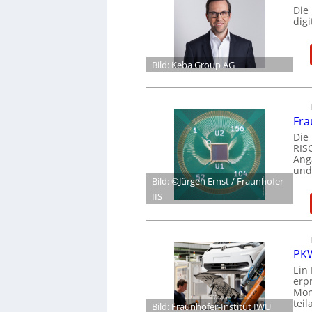
Die
dig
Bild: Keba Group AG
Fra
Die
RIS
Ang
und
Bild: ©Jürgen Ernst / Fraunhofer
IIS
PKW
Ein
erp
Mon
tei
Bild: Fraunhofer-Institut IWU