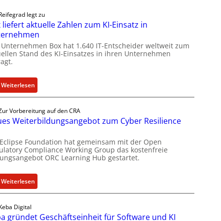
Reifegrad legt zu
 liefert aktuelle Zahlen zum KI-Einsatz in
ternehmen
 Unternehmen Box hat 1.640 IT-Entscheider weltweit zum
uellen Stand des KI-Einsatzes in ihren Unternehmen
agt.
:
Weiterlesen
B
o
Zur Vorbereitung auf den CRA
x
es Weiterbildungsangebot zum Cyber Resilience
l
i
 Eclipse Foundation hat gemeinsam mit der Open
e
ulatory Compliance Working Group das kostenfreie
dungsangebot ORC Learning Hub gestartet.
f
e
r
:
Weiterlesen
t
N
a
e
Keba Digital
k
u
a gründet Geschäftseinheit für Software und KI
t