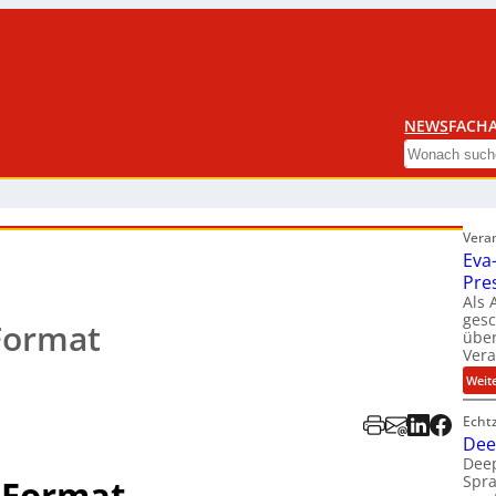
NEWS
FACHA
Search
Vera
Eva
Pre
Als 
ges
Format
über
Ver
Weit
Echt
Dee
Deep
Spra
-Format