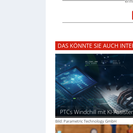
ermö
DAS KÖNNTE SIE AUCH INTE
PTCs Windchill mit KI-Assiste
Bild: Parametric Technology GmbH