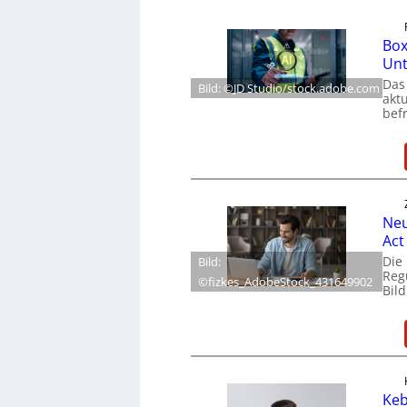
Box
Un
Das
Bild: ©JD Studio/stock.adobe.com
akt
befr
Neu
Act
Die
Bild:
Reg
©fizkes_AdobeStock_431649902
Bil
Keb