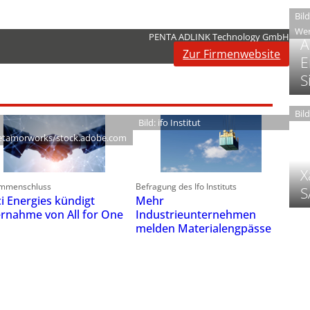
Bil
Wer
PENTA ADLINK Technology GmbH
A
Zur Firmenwebsite
E
S
Bil
Bild: ifo Institut
tamorworks/stock.adobe.com
X
mmenschluss
Befragung des Ifo Instituts
S
ci Energies kündigt
Mehr
rnahme von All for One
Industrieunternehmen
melden Materialengpässe