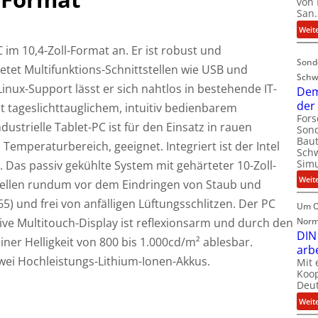
von 
San
Weit
 im 10,4-Zoll-Format an. Er ist robust und
Sond
etet Multifunktions-Schnittstellen wie USB und
Schw
nux-Support lässt er sich nahtlos in bestehende IT-
Dem
der
it tageslichttauglichem, intuitiv bedienbarem
For
ustrielle Tablet-PC ist für den Einsatz in rauen
Sond
Baut
emperaturbereich, geeignet. Integriert ist der Intel
Schw
Simu
Das passiv gekühlte System mit gehärteter 10-Zoll-
Weit
stellen rundum vor dem Eindringen von Staub und
5) und frei von anfälligen Lüftungsschlitzen. Der PC
Um O
itive Multitouch-Display ist reflexionsarm und durch den
Norm
DIN
iner Helligkeit von 800 bis 1.000cd/m² ablesbar.
arb
zwei Hochleistungs-Lithium-Ionen-Akkus.
Mit 
Koop
Deut
Weit