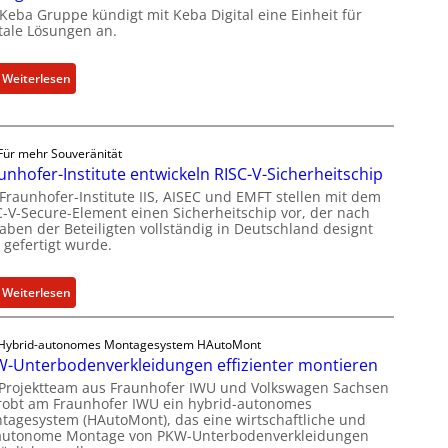
e
 Keba Gruppe kündigt mit Keba Digital eine Einheit für
u
s
itale Lösungen an.
e
W
l
e
:
Weiterlesen
l
i
K
e
t
e
Z
e
b
a
r
Für mehr Souveränität
a
h
b
unhofer-Institute entwickeln RISC-V-Sicherheitschip
g
l
i
 Fraunhofer-Institute IIS, AISEC und EMFT stellen mit dem
r
e
C-V-Secure-Element einen Sicherheitschip vor, der nach
l
ü
aben der Beteiligten vollständig in Deutschland designt
n
d
 gefertigt wurde.
n
z
u
d
u
n
e
m
:
Weiterlesen
g
t
K
F
s
G
I
r
a
Hybrid-autonomes Montagesystem HAutoMont
e
-
a
n
-Unterbodenverkleidungen effizienter montieren
s
E
u
g
 Projektteam aus Fraunhofer IWU und Volkswagen Sachsen
c
i
n
e
robt am Fraunhofer IWU ein hybrid-autonomes
h
n
h
tagesystem (HAutoMont), das eine wirtschaftliche und
b
lautonome Montage von PKW-Unterbodenverkleidungen
ä
s
o
o