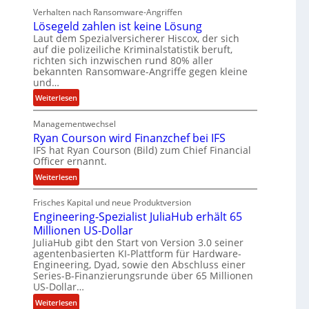
b
Verhalten nach Ransomware-Angriffen
e
Lösegeld zahlen ist keine Lösung
i
Laut dem Spezialversicherer Hiscox, der sich
t
auf die polizeiliche Kriminalstatistik beruft,
e
richten sich inzwischen rund 80% aller
n
bekannten Ransomware-Angriffe gegen kleine
z
und…
u
:
Weiterlesen
s
L
a
Managementwechsel
ö
m
Ryan Courson wird Finanzchef bei IFS
s
m
IFS hat Ryan Courson (Bild) zum Chief Financial
e
e
Officer ernannt.
g
n
e
:
Weiterlesen
l
R
d
Frisches Kapital und neue Produktversion
y
Engineering-Spezialist JuliaHub erhält 65
z
a
a
Millionen US-Dollar
n
h
JuliaHub gibt den Start von Version 3.0 seiner
C
agentenbasierten KI-Plattform für Hardware-
l
o
Engineering, Dyad, sowie den Abschluss einer
e
u
Series-B-Finanzierungsrunde über 65 Millionen
n
r
US-Dollar…
i
s
:
Weiterlesen
s
o