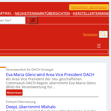
Newsletter abonnieren
RTIKEL
NEUHEITEN
MARKTÜBERSICHTEN
HERSTELLER
TERMINE
Newsletter
Verantwortlich für DACH-Strategie
Eva-Maria Glenz wird Area Vice President DACH
Als Area Vice President der neu geschaffenen
Commvault-DACH-Region übernimmt Eva-Maria Glenz
(Bild) die Verantwortung für…
:
Weiterlesen
E
Echtzeit-Übersetzung
v
DeepL übernimmt Mixhalo
a