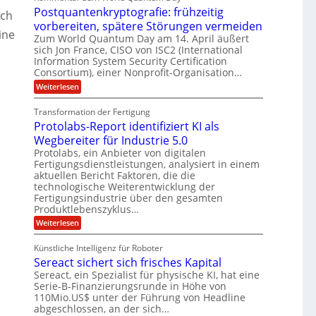
f
f
M
U
e
Postquantenkryptografie: frühzeitig
t
C
uch
E
t
S
r
u
vorbereiten, spätere Störungen vermeiden
K
A
-
a
s
ine
o
Zum World Quantum Day am 14. April äußert
g
t
u
D
m
sich Jon France, CISO von ISC2 (International
s
o
n
p
o
Information System Security Certification
d
m
e
d
ä
l
Consortium), einer Nonprofit-Organisation…
e
t
m
r
L
l
:
Weiterlesen
e
p
O
P
n
a
a
f
ff
o
z
e
t
Transformation der Fertigung
i
r
s
z
r
c
e
Protolabs-Report identifiziert KI als
t
e
f
e
q
n
i
Wegbereiter für Industrie 5.0
ü
r
u
t
r
n
Protolabs, ein Anbieter von digitalen
a
r
d
Fertigungsdienstleistungen, analysiert in einem
a
n
u
e
aktuellen Bericht Faktoren, die die
t
m
m
n
e
technologische Weiterentwicklung der
f
M
e
n
ü
Fertigungsindustrie über den gesamten
a
r
k
r
Produktlebenszyklus…
s
r
3
i
c
:
Weiterlesen
y
D
h
k
P
p
-
i
r
t
a
D
Künstliche Intelligenz für Roboter
n
o
o
r
e
Sereact sichert sich frisches Kapital
t
g
u
n
o
r
Sereact, ein Spezialist für physische KI, hat eine
c
-
l
a
k
Serie-B-Finanzierungsrunde in Höhe von
u
a
f
110Mio.US$ unter der Führung von Headline
n
b
i
abgeschlossen, an der sich…
d
s
e