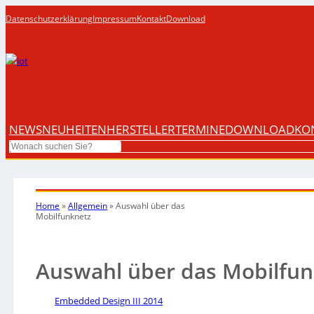
Datenschutzerklärung
Impressum
Kontakt
Download
NEWS
NEUHEITEN
HERSTELLER
TERMINE
DOWNLOAD
KO
Search
Home
»
Allgemein
»
Auswahl über das
Mobilfunknetz
Auswahl über das Mobilfun
Embedded Design III 2014