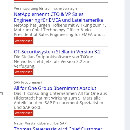
E
t
n
Verantwortung für technische Strategie
n
k
w
NetApp ernennt CTO & VP Sales
g
e
i
Engineering für EMEA und Lateinamerika
i
i
r
NetApp hat Jürgen Hofkens mit Wirkung zum 1.
n
n
d
Mai zum Chief Technology Officer & Vice
e
e
F
President of Sales Engineering für EMEA und…
e
L
i
:
Weiterlesen
r
ö
n
N
i
s
a
OT-Securitysystem Stellar in Version 3.2
e
n
u
n
Die Stellar-Endpunktsoftware von TXOne
t
g
n
z
Networks steht jetzt als Version 3.2 zur
A
-
g
c
Verfügung.
p
S
h
:
Weiterlesen
p
p
O
e
e
T
e
SAP Procurement
f
-
r
z
All for One Group übernimmt Apsolut
b
S
n
i
e
im
Das IT-Consulting-Unternehmen All for One aus
e
e
c
a
Filderstadt hat mit Wirkung zum 5. März alle
i
u
n
l
Anteile an dem SAP Procurement-Spezialisten
I
r
und SAP Gold…
n
i
i
F
t
t
:
s
Weiterlesen
S
y
A
C
t
s
l
Neuer Vorstandsbereich bei SAP
T
J
y
l
Thomas Saueressig wird Chief Customer
s
f
O
u