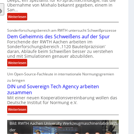
DeepL, ein Spezialist für KI-Sprachtechnologie, hat die
-
Übernahme von Mixhalo bekannt gegeben, einem in
M
San…
a
:
Weiterlesen
r
D
i
e
a
Sonderforschungsbereich am RWTH untersucht Schweißprozesse
e
G
Dem Geheimnis des Schweißens auf der Spur
p
l
Forschende der RWTH Aachen arbeiten im
L
e
Sonderforschungsbereich ‚1120 Bauteilpräzision‘
ü
daran, Abläufe beim Schweißen besser zu verstehen
n
und mit Simulationen genauer abzubilden.
b
z
e
:
w
Weiterlesen
r
D
i
n
Um Open-Source-Fachleute in internationale Normungsgremien
e
r
i
m
d
zu bringen
m
G
A
DIN und Sovereign Tech Agency arbeiten
m
e
r
zusammen
t
h
e
Mit einer neuen Kooperationsvereinbarung wollen das
M
Deutsche Institut für Normung e.V.
e
a
i
i
V
:
Weiterlesen
x
m
i
D
h
n
c
I
Bild: RWTH Aachen University Werkzeugmaschinenlabor WZL
a
i
e
N
der
l
s
P
u