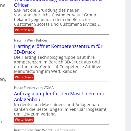
t
o
Officer
ine
&
l
e
r
SAP hat die Gründung des neuen
V
i
m
O
Vorstandsbereichs Customer Value Group
S
n
P
a
t
bekannt gegeben, in dem die Bereiche
e
S
H
e
G
Customer Success und Customer Services &…
a
l
u
r
:
Weiterlesen
l
o
l
b
T
a
u
e
h
e
r
p
Neu im Werk Rahden
o
s
i
r
ü
Harting eröffnet Kompetenzzentrum für
m
n
b
E
h
a
3D-Druck
V
e
s
n
ä
e
r
Die Harting Technologiegruppe baut ihre
S
r
g
n
l
Kompetenzen im Bereich 3D-Druck aus und
a
s
i
i
t
eröffnet das ‚Center of Competence Additive
u
i
m
e
Manufacturing‘ im Werk Rahden.
n
6
o
m
r
n
t
e
:
Weiterlesen
5
en,
e
3
A
H
e
M
s
.
p
a
s
Neue Zahlen vom VDMA
r
i
2
s
r
i
Auftragsdämpfer für den Maschinen- und
o
t
i
l
g
l
i
Anlagenbau
n
w
l
u
n
i
Im deutschen Maschinen- und Anlagenbau
g
i
t
g
r
sanken die Bestellungen im Februar insgesamt
e
f
o
d
um 12% zum Vorjahr.
r
ü
C
n
ö
:
Weiterlesen
h
n.
r
e
f
A
i
f
E
n
u
e
Kommentar zum World Quantum Day
n