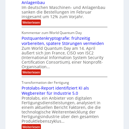
g
i
n
Anlagenbau
u
i
w
n
Im deutschen Maschinen- und Anlagenbau
t
g
i
g
o
sanken die Bestellungen im Februar
r
f
e
n
insgesamt um 12% zum Vorjahr.
d
r
ü
C
e
ö
:
Weiterlesen
r
h
f
A
n
i
E
f
u
U
Kommentar zum World Quantum Day
e
n
f
M
f
S
Postquantenkryptografie: frühzeitig
e
t
E
C
t
r
-
vorbereiten, spätere Störungen vermeiden
u
A
K
a
Zum World Quantum Day am 14. April
D
s
o
g
u
äußert sich Jon France, CISO von ISC2
t
o
m
s
n
(International Information System Security
o
p
d
l
m
Certification Consortium), einer Nonprofit-
e
d
ä
l
e
t
Organisation…
m
L
r
e
a
p
:
Weiterlesen
a
O
n
f
r
P
ff
z
e
t
o
i
z
Transformation der Fertigung
r
e
s
c
e
f
Protolabs-Report identifiziert KI als
t
e
i
n
ü
q
Wegbereiter für Industrie 5.0
r
t
r
n
u
Protolabs, ein Anbieter von digitalen
r
d
a
a
Fertigungsdienstleistungen, analysiert in
u
e
n
m
m
n
einem aktuellen Bericht Faktoren, die die
t
f
M
e
technologische Weiterentwicklung der
e
ü
a
Fertigungsindustrie über den gesamten
n
r
r
s
k
Produktlebenszyklus…
i
3
c
r
D
:
Weiterlesen
h
k
y