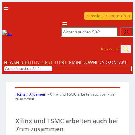
Newsletter abonnieren
Search
Newsletter
NEWS
NEUHEITEN
HERSTELLER
TERMINE
DOWNLOAD
KONTAKT
Search
Home
»
Allgemein
»
Xilinx und TSMC arbeiten auch bei 7nm
zusammen
Xilinx und TSMC arbeiten auch bei
7nm zusammen