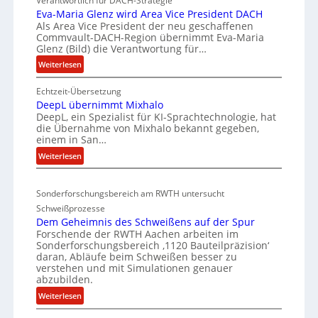
Verantwortlich für DACH-Strategie
W
i
Eva-Maria Glenz wird Area Vice President DACH
-
Als Area Vice President der neu geschaffenen
c
Commvault-DACH-Region übernimmt Eva-Maria
U
k
Glenz (Bild) die Verantwortung für…
n
e
:
Weiterlesen
t
l
E
e
n
Echtzeit-Übersetzung
v
r
R
DeepL übernimmt Mixhalo
a
b
I
DeepL, ein Spezialist für KI-Sprachtechnologie, hat
-
o
die Übernahme von Mixhalo bekannt gegeben,
S
M
einem in San…
d
a
C
:
Weiterlesen
e
r
-
D
n
i
V
e
a
v
-
Sonderforschungsbereich am RWTH untersucht
e
G
e
S
Schweißprozesse
p
l
r
i
Dem Geheimnis des Schweißens auf der Spur
L
e
k
Forschende der RWTH Aachen arbeiten im
c
ü
n
Sonderforschungsbereich ‚1120 Bauteilpräzision‘
l
h
b
z
daran, Abläufe beim Schweißen besser zu
e
e
e
w
verstehen und mit Simulationen genauer
i
r
abzubilden.
r
i
n
d
r
h
:
Weiterlesen
i
u
d
D
e
m