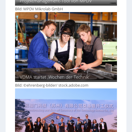
Projektmanagement-Tool von MPDV
Bild: MPDV Mikrolab GmbH
VDMA startet ‚Wochen der Technik‘
Bild: ©ehrenberg-bilder/ stock.adobe.com