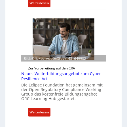
:
Weiterlesen
B
o
x
l
i
e
f
e
r
Bild: ©fizkes_AdobeStock_431649902
t
Zur Vorbereitung auf den CRA
a
Neues Weiterbildungsangebot zum Cyber
k
Resilience Act
t
Die Eclipse Foundation hat gemeinsam mit
u
der Open Regulatory Compliance Working
e
Group das kostenfreie Bildungsangebot
l
ORC Learning Hub gestartet.
l
e
:
Weiterlesen
Z
N
a
e