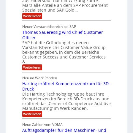
aus Filderstadt hat mit Wirkung zum 5.
I
l
u
März alle Anteile an dem SAP Procurement-
n
F
r
i
Spezialisten und SAP Gold…
n
i
S
s
:
t
Weiterlesen
t
t
A
y
C
l
s
J
Neuer Vorstandsbereich bei SAP
T
l
y
u
Thomas Saueressig wird Chief Customer
f
s
O
l
o
t
Officer
&
r
e
i
SAP hat die Gründung des neuen
O
V
m
Vorstandsbereichs Customer Value Group
a
n
S
P
bekannt gegeben, in dem die Bereiche
H
e
t
S
Customer Success und Customer Services
G
e
u
&…
r
l
a
b
o
l
:
l
Weiterlesen
u
a
e
T
e
p
r
h
r
Neu im Werk Rahden
ü
i
s
o
h
b
n
Harting eröffnet Kompetenzzentrum für 3D-
m
E
e
V
ä
a
Druck
n
r
e
s
l
Die Harting Technologiegruppe baut ihre
n
r
g
S
t
Kompetenzen im Bereich 3D-Druck aus und
i
s
a
i
m
eröffnet das ‚Center of Competence Additive
i
6
u
n
m
o
Manufacturing‘ im Werk Rahden.
e
5
t
n
e
r
:
Weiterlesen
M
A
3
e
H
e
p
.
i
s
a
s
r
2
Neue Zahlen vom VDMA
s
r
l
o
i
i
Auftragsdämpfer für den Maschinen- und
t
l
l