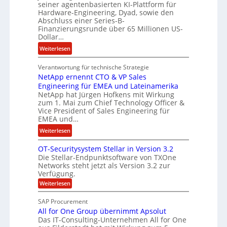
n
seiner agentenbasierten KI-Plattform für
o
l
Hardware-Engineering, Dyad, sowie den
u
e
Abschluss einer Series-B-
r
n
Finanzierungsrunde über 65 Millionen US-
Dollar…
s
i
o
s
:
Weiterlesen
n
t
E
w
k
Verantwortung für technische Strategie
n
i
e
NetApp ernennt CTO & VP Sales
g
r
i
Engineering für EMEA und Lateinamerika
i
d
NetApp hat Jürgen Hofkens mit Wirkung
n
n
zum 1. Mai zum Chief Technology Officer &
F
e
e
Vice President of Sales Engineering für
i
L
e
EMEA und…
n
ö
r
:
Weiterlesen
a
s
i
N
n
u
n
OT-Securitysystem Stellar in Version 3.2
e
z
n
g
Die Stellar-Endpunktsoftware von TXOne
t
c
g
-
Networks steht jetzt als Version 3.2 zur
A
h
Verfügung.
S
p
e
p
:
Weiterlesen
p
f
O
e
T
e
b
SAP Procurement
z
-
r
e
All for One Group übernimmt Apsolut
S
i
n
e
Das IT-Consulting-Unternehmen All for One
i
a
c
e