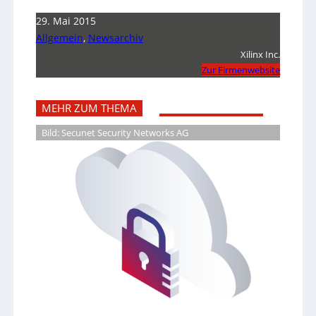
29. Mai 2015
Allgemein
,
Newsarchiv
Xilinx Inc.
Zur Firmenwebsite
MEHR ZUM THEMA
Bild: Secunet Security Networks AG