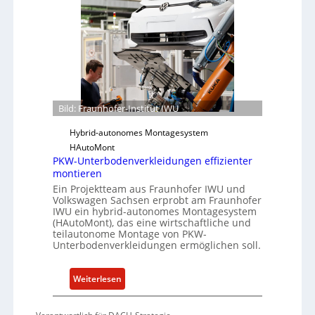
a
i
c
u
t
t
n
f
h
ü
o
r
f
S
e
o
r
Bild: Fraunhofer-Institut IWU
f
-
t
Hybrid-autonomes Montagesystem
I
w
HAutoMont
n
a
PKW-Unterbodenverkleidungen effizienter
s
r
montieren
t
e
Ein Projektteam aus Fraunhofer IWU und
i
Volkswagen Sachsen erprobt am Fraunhofer
u
t
IWU ein hybrid-autonomes Montagesystem
n
(HAutoMont), das eine wirtschaftliche und
u
d
teilautonome Montage von PKW-
t
K
Unterbodenverkleidungen ermöglichen soll.
e
I
e
:
Weiterlesen
n
P
t
K
w