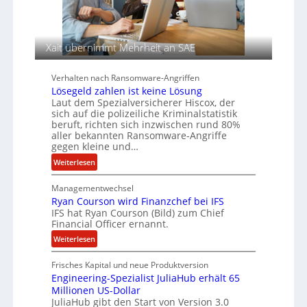
c
a
n
h
u
A
f
Xait übernimmt Mehrheit an SAE
g
d
e
e
n
r
Verhalten nach Ransomware-Angriffen
c
S
Lösegeld zahlen ist keine Lösung
y
p
Laut dem Spezialversicherer Hiscox, der
sich auf die polizeiliche Kriminalstatistik
a
u
beruft, richten sich inzwischen rund 80%
r
r
aller bekannten Ransomware-Angriffe
b
gegen kleine und…
e
:
Weiterlesen
i
L
t
Managementwechsel
ö
e
Ryan Courson wird Finanzchef bei IFS
s
n
IFS hat Ryan Courson (Bild) zum Chief
e
z
Financial Officer ernannt.
g
u
:
Weiterlesen
e
s
R
l
a
Frisches Kapital und neue Produktversion
y
d
m
Engineering-Spezialist JuliaHub erhält 65
a
z
m
Millionen US-Dollar
n
a
e
JuliaHub gibt den Start von Version 3.0
C
h