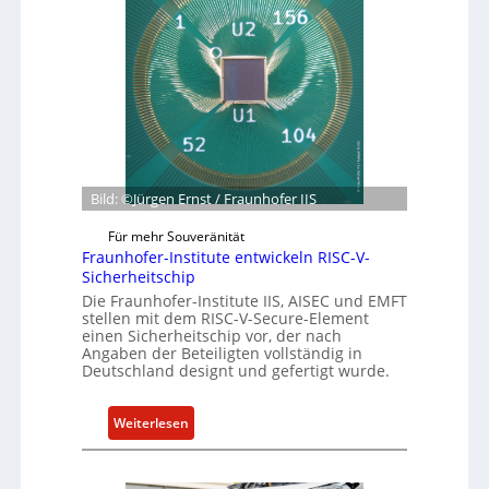
b
e
g
o
r
r
t
n
ü
z
e
n
u
h
d
m
m
e
C
e
t
y
n
G
b
Bild: ©Jürgen Ernst / Fraunhofer IIS
e
e
s
r
Für mehr Souveränität
c
R
Fraunhofer-Institute entwickeln RISC-V-
h
Sicherheitschip
e
ä
Die Fraunhofer-Institute IIS, AISEC und EMFT
s
stellen mit dem RISC-V-Secure-Element
f
i
einen Sicherheitschip vor, der nach
t
l
Angaben der Beteiligten vollständig in
s
i
Deutschland designt und gefertigt wurde.
e
e
i
n
:
Weiterlesen
n
c
F
h
e
r
e
A