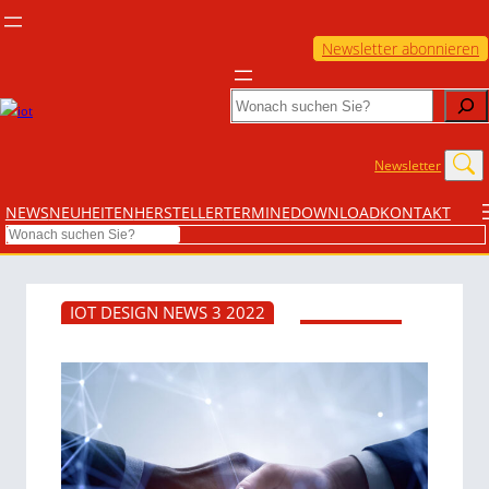
Newsletter abonnieren
Search
Newsletter
NEWS
NEUHEITEN
HERSTELLER
TERMINE
DOWNLOAD
KONTAKT
Search
IOT DESIGN NEWS 3 2022