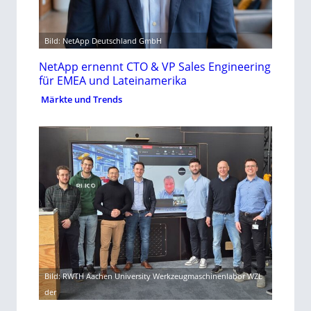
Bild: NetApp Deutschland GmbH
NetApp ernennt CTO & VP Sales Engineering
für EMEA und Lateinamerika
Märkte und Trends
Bild: RWTH Aachen University Werkzeugmaschinenlabor WZL
der