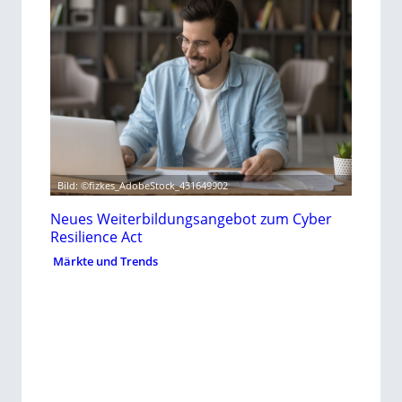
Bild: ©fizkes_AdobeStock_431649902
Neues Weiterbildungsangebot zum Cyber
Resilience Act
Märkte und Trends