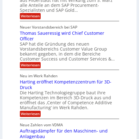
aus Filderstadt hat mit Wirkung zum 5. März
a
u
alle Anteile an dem SAP Procurement-
i
n
l
r
Spezialisten und SAP Gold…
I
n
i
i
:
t
Weiterlesen
F
t
s
A
y
S
C
t
l
s
Neuer Vorstandsbereich bei SAP
T
l
y
J
Thomas Saueressig wird Chief Customer
f
s
O
u
o
t
Officer
&
r
e
l
SAP hat die Gründung des neuen
O
V
m
i
Vorstandsbereichs Customer Value Group
n
S
P
bekannt gegeben, in dem die Bereiche
a
e
t
S
Customer Success und Customer Services &…
G
e
H
r
l
a
:
Weiterlesen
u
o
l
T
l
b
u
a
h
Neu im Werk Rahden
e
p
r
e
o
ü
i
Harting eröffnet Kompetenzzentrum für 3D-
s
m
r
b
n
a
Druck
E
h
e
V
s
Die Harting Technologiegruppe baut ihre
n
r
e
S
ä
Kompetenzen im Bereich 3D-Druck aus und
n
r
g
a
l
eröffnet das ‚Center of Competence Additive
i
s
u
i
t
m
Manufacturing‘ im Werk Rahden.
i
e
n
m
o
r
6
:
Weiterlesen
t
n
e
e
H
5
A
3
s
a
e
p
Neue Zahlen vom VDMA
.
M
s
r
s
r
2
i
Auftragsdämpfer für den Maschinen- und
i
t
o
g
i
i
Anlagenbau
l
l
w