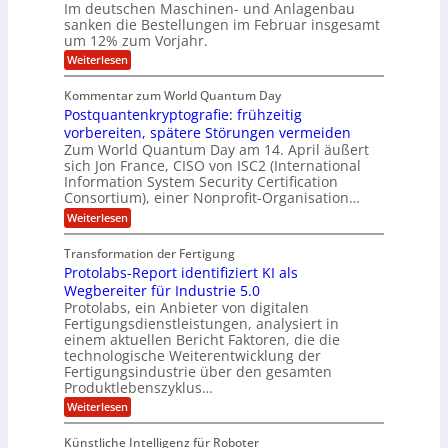
n
n
Im deutschen Maschinen- und Anlagenbau
u
l
i
g
sanken die Bestellungen im Februar insgesamt
t
g
r
e
i
um 12% zum Vorjahr.
d
f
r
o
C
ö
:
Weiterlesen
ü
n
h
f
A
r
i
f
e
u
Kommentar zum World Quantum Day
e
n
E
f
n
f
Postquantenkryptografie: frühzeitig
e
t
M
C
U
t
r
vorbereiten, spätere Störungen vermeiden
E
u
K
a
S
Zum World Quantum Day am 14. April äußert
s
o
g
A
-
sich Jon France, CISO von ISC2 (International
t
m
s
u
Information System Security Certification
o
D
p
d
m
n
Consortium), einer Nonprofit-Organisation…
e
ä
o
e
t
m
d
:
Weiterlesen
l
r
e
p
P
L
O
l
n
f
o
ff
a
Transformation der Fertigung
z
e
a
s
i
z
r
Protolabs-Report identifiziert KI als
t
t
r
c
e
f
q
Wegbereiter für Industrie 5.0
e
e
n
ü
u
Protolabs, ein Anbieter von digitalen
r
i
t
r
a
Fertigungsdienstleistungen, analysiert in
r
d
n
n
einem aktuellen Bericht Faktoren, die die
u
e
t
a
m
n
technologische Weiterentwicklung der
e
f
m
M
Fertigungsindustrie über den gesamten
n
ü
a
k
e
Produktlebenszyklus…
r
s
r
r
:
Weiterlesen
3
c
y
P
D
h
i
p
r
-
i
t
Künstliche Intelligenz für Roboter
k
o