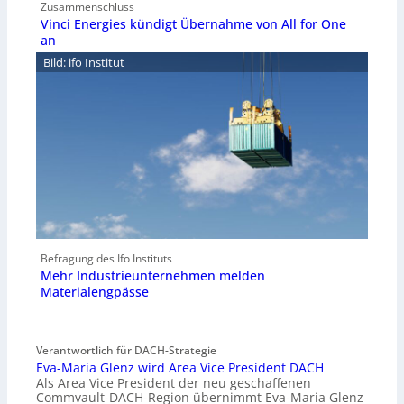
Zusammenschluss
Vinci Energies kündigt Übernahme von All for One
an
Bild: ifo Institut
Befragung des Ifo Instituts
Mehr Industrieunternehmen melden
Materialengpässe
Verantwortlich für DACH-Strategie
Eva-Maria Glenz wird Area Vice President DACH
Als Area Vice President der neu geschaffenen
Commvault-DACH-Region übernimmt Eva-Maria Glenz