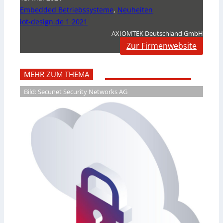
Embedded Betriebssysteme
,
Neuheiten
iot-design.de 1 2021
AXIOMTEK Deutschland GmbH
Zur Firmenwebsite
MEHR ZUM THEMA
Bild: Secunet Security Networks AG