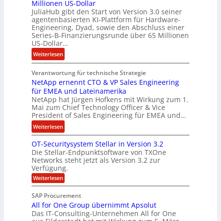
Millionen US-Dollar
n
a
JuliaHub gibt den Start von Version 3.0 seiner
C
h
agentenbasierten KI-Plattform für Hardware-
o
l
Engineering, Dyad, sowie den Abschluss einer
u
e
Series-B-Finanzierungsrunde über 65 Millionen
r
n
US-Dollar…
s
i
:
Weiterlesen
o
s
E
n
t
Verantwortung für technische Strategie
n
w
k
NetApp ernennt CTO & VP Sales Engineering
g
i
e
für EMEA und Lateinamerika
i
r
i
NetApp hat Jürgen Hofkens mit Wirkung zum 1.
n
d
Mai zum Chief Technology Officer & Vice
n
e
President of Sales Engineering für EMEA und…
F
e
e
i
L
:
Weiterlesen
r
n
ö
N
i
OT-Securitysystem Stellar in Version 3.2
a
s
e
n
Die Stellar-Endpunktsoftware von TXOne
n
u
t
g
Networks steht jetzt als Version 3.2 zur
z
n
A
-
Verfügung.
c
g
p
S
:
Weiterlesen
h
p
O
p
e
T
e
e
SAP Procurement
-
f
r
z
All for One Group übernimmt Apsolut
S
b
n
e
Das IT-Consulting-Unternehmen All for One
i
e
c
e