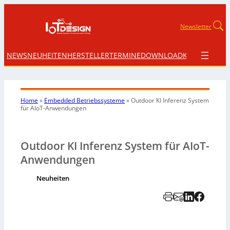
Newsletter
NEWS
NEUHEITEN
HERSTELLER
TERMINE
DOWNLOAD
KONTAKT
Home
»
Embedded Betriebssysteme
»
Outdoor KI Inferenz System
für AIoT-Anwendungen
Outdoor KI Inferenz System für AIoT-
Anwendungen
Neuheiten