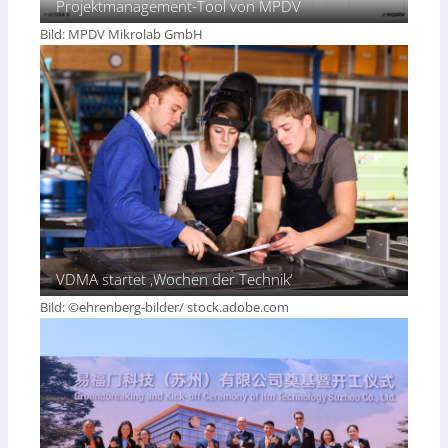
Projektmanagement-Tool von MPDV
Bild: MPDV Mikrolab GmbH
VDMA startet ‚Wochen der Technik‘
Bild: ©ehrenberg-bilder/ stock.adobe.com