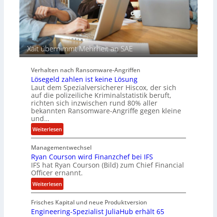
e
n
r
c
S
y
p
a
u
r
Xait übernimmt Mehrheit an SAE
r
b
e
Verhalten nach Ransomware-Angriffen
i
Lösegeld zahlen ist keine Lösung
t
Laut dem Spezialversicherer Hiscox, der sich
e
auf die polizeiliche Kriminalstatistik beruft,
n
richten sich inzwischen rund 80% aller
z
bekannten Ransomware-Angriffe gegen kleine
u
und…
s
:
Weiterlesen
a
L
m
Managementwechsel
ö
m
Ryan Courson wird Finanzchef bei IFS
s
e
IFS hat Ryan Courson (Bild) zum Chief Financial
e
Officer ernannt.
n
g
:
Weiterlesen
e
R
l
Frisches Kapital und neue Produktversion
y
d
Engineering-Spezialist JuliaHub erhält 65
a
z