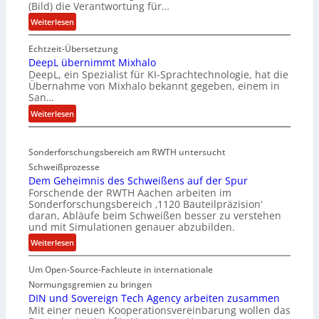
(Bild) die Verantwortung für…
:
Weiterlesen
E
Echtzeit-Übersetzung
v
DeepL übernimmt Mixhalo
a
DeepL, ein Spezialist für KI-Sprachtechnologie, hat die
-
Übernahme von Mixhalo bekannt gegeben, einem in
M
San…
a
:
Weiterlesen
r
D
i
e
a
Sonderforschungsbereich am RWTH untersucht
e
G
Schweißprozesse
p
l
Dem Geheimnis des Schweißens auf der Spur
L
e
Forschende der RWTH Aachen arbeiten im
ü
n
Sonderforschungsbereich ‚1120 Bauteilpräzision‘
b
z
daran, Abläufe beim Schweißen besser zu verstehen
e
w
und mit Simulationen genauer abzubilden.
r
i
:
Weiterlesen
n
r
D
i
d
Um Open-Source-Fachleute in internationale
e
m
A
m
Normungsgremien zu bringen
m
r
G
DIN und Sovereign Tech Agency arbeiten zusammen
t
e
Mit einer neuen Kooperationsvereinbarung wollen das
e
M
a