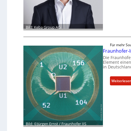
Bild: Keba Group AG
Für mehr Sou
Fraunhofer-I
Die Fraunhofer
Element einen 
in Deutschlan
Weiterlese
Bild: ©Jürgen Ernst / Fraunhofer IIS