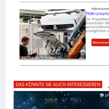
Hybrid-aut
PKW-Unterbo
Ein Projektte
Fraunhofer IW
wirtschaftlic
ermöglichen so
Weiterlese
Bild: Fraunhofer-Institut IWU
DAS KÖNNTE SIE AUCH INTERESSIEREN