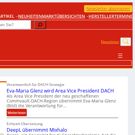
Newsletter abonnieren
RTIKEL
NEUHEITEN
MARKTÜBERSICHTEN
HERSTELLER
TERMINE
Newsletter
Verantwortlich für DACH-Strategie
Eva-Maria Glenz wird Area Vice President DACH
Als Area Vice President der neu geschaffenen
Commvault-DACH-Region übernimmt Eva-Maria Glenz
(Bild) die Verantwortung für…
:
Weiterlesen
E
Echtzeit-Übersetzung
v
DeepL übernimmt Mixhalo
a