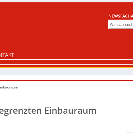
NEWS
FACHA
Search
NTAKT
Einbauraum
egrenzten Einbauraum