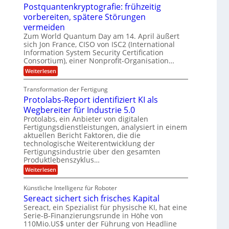
M
U
e
Postquantenkryptografie: frühzeitig
t
C
E
t
S
r
u
vorbereiten, spätere Störungen
K
A
-
a
s
o
vermeiden
g
t
u
D
m
s
Zum World Quantum Day am 14. April äußert
o
n
p
o
d
m
sich Jon France, CISO von ISC2 (International
e
d
ä
l
e
Information System Security Certification
t
m
r
L
l
Consortium), einer Nonprofit-Organisation…
e
p
O
n
a
a
:
f
Weiterlesen
ff
z
P
e
t
i
r
z
o
r
c
e
Transformation der Fertigung
e
s
f
e
n
i
Protolabs-Report identifiziert KI als
t
ü
r
t
q
r
n
Wegbereiter für Industrie 5.0
r
u
d
a
Protolabs, ein Anbieter von digitalen
u
a
e
m
Fertigungsdienstleistungen, analysiert in einem
m
n
n
f
aktuellen Bericht Faktoren, die die
t
M
e
ü
e
a
technologische Weiterentwicklung der
r
r
n
s
Fertigungsindustrie über den gesamten
3
i
k
c
Produktlebenszyklus…
D
r
h
k
-
:
Weiterlesen
y
i
a
D
P
p
n
r
r
t
e
Künstliche Intelligenz für Roboter
u
o
o
n
Sereact sichert sich frisches Kapital
c
t
g
-
k
o
r
Sereact, ein Spezialist für physische KI, hat eine
u
l
a
n
Serie-B-Finanzierungsrunde in Höhe von
a
f
d
110Mio.US$ unter der Führung von Headline
b
i
A