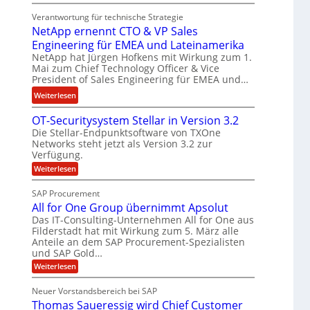
E
t
n
Verantwortung für technische Strategie
n
k
w
NetApp ernennt CTO & VP Sales
g
e
i
Engineering für EMEA und Lateinamerika
i
i
r
NetApp hat Jürgen Hofkens mit Wirkung zum 1.
n
n
d
Mai zum Chief Technology Officer & Vice
e
e
F
President of Sales Engineering für EMEA und…
e
L
i
:
Weiterlesen
r
ö
n
N
i
s
a
OT-Securitysystem Stellar in Version 3.2
e
n
u
n
Die Stellar-Endpunktsoftware von TXOne
t
g
n
z
Networks steht jetzt als Version 3.2 zur
A
-
g
c
Verfügung.
p
S
h
:
Weiterlesen
p
p
O
e
e
T
e
SAP Procurement
f
-
r
z
All for One Group übernimmt Apsolut
b
S
n
i
e
Das IT-Consulting-Unternehmen All for One aus
e
e
c
a
Filderstadt hat mit Wirkung zum 5. März alle
i
u
n
l
Anteile an dem SAP Procurement-Spezialisten
I
r
und SAP Gold…
n
i
i
F
t
t
:
s
Weiterlesen
S
y
A
C
t
s
l
Neuer Vorstandsbereich bei SAP
T
J
y
l
Thomas Saueressig wird Chief Customer
s
f
O
u