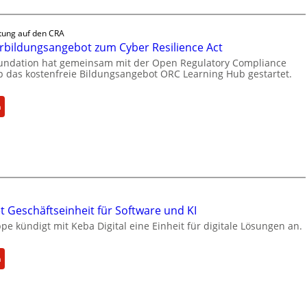
x
l
tung auf den CRA
i
rbildungsangebot zum Cyber Resilience Act
e
oundation hat gemeinsam mit der Open Regulatory Compliance
f
 das kostenfreie Bildungsangebot ORC Learning Hub gestartet.
e
r
:
n
t
N
a
e
k
u
t
e
u
s
e
W
l
e
 Geschäftseinheit für Software und KI
l
i
e kündigt mit Keba Digital eine Einheit für digitale Lösungen an.
e
t
Z
e
a
:
n
r
h
K
b
l
e
i
e
b