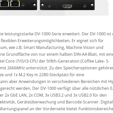
 leistungsstarke DV-1000-Serie erweitert. Der DV-1000 ist 
iblen Erweiterungsmöglichkeiten. Er eignet sich für
um, wie z.B. Smart Manufacturing, Machine Vision und
e Grundfläche von nur einem halben DIN-A4-Blatt, mit ei
 Core i7/i5/i3-CPU der 9/8th-Generation (Coffee Lake- S-
r mit 2666MHz unterstützt. Zu den Speicheroptionen gehöre
e und 1x M.2 Key m 2280-Steckplatz für eine
 kann aber Anwendungen in verschiedenen Bereichen mit Hi
recht werden. Der DV-1000 verfügt über alle nützlichen E
ter 2x GbE LAN, 2x COM, 3x USB3.2 und 3x USB2.0 für den
ektivität, Geräteüberwachung und Barcode-Scanner. Digita
Wartungspanel an der Vorderseite bietet Funktionsbereich