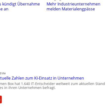
es kündigt Übernahme
Mehr Industrieunternehmen
ne an
melden Materialengpässe
t zu
aktuelle Zahlen zum KI-Einsatz in Unternehmen
en Box hat 1.640 IT-Entscheider weltweit zum aktuellen Stand
zes in ihren Unternehmen befragt.
:
n
B
o