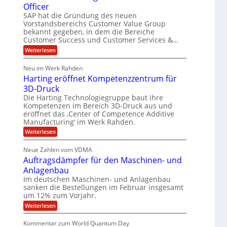
t
o
Officer
&
l
e
r
SAP hat die Gründung des neuen
V
i
m
O
Vorstandsbereichs Customer Value Group
S
n
P
a
t
bekannt gegeben, in dem die Bereiche
e
S
H
e
G
Customer Success und Customer Services &…
a
l
u
r
:
Weiterlesen
l
o
l
b
T
a
u
e
h
e
r
p
Neu im Werk Rahden
o
s
i
r
ü
Harting eröffnet Kompetenzzentrum für
m
n
b
E
h
a
3D-Druck
V
e
s
n
ä
e
r
Die Harting Technologiegruppe baut ihre
S
r
g
n
l
Kompetenzen im Bereich 3D-Druck aus und
a
s
i
i
t
eröffnet das ‚Center of Competence Additive
u
i
m
e
Manufacturing‘ im Werk Rahden.
n
6
o
m
r
n
t
e
:
Weiterlesen
5
e
3
A
H
e
M
s
.
p
a
s
Neue Zahlen vom VDMA
r
i
2
s
r
i
Auftragsdämpfer für den Maschinen- und
o
t
i
l
g
l
i
Anlagenbau
n
w
l
u
n
i
Im deutschen Maschinen- und Anlagenbau
g
i
t
g
r
sanken die Bestellungen im Februar insgesamt
e
f
o
d
um 12% zum Vorjahr.
r
ü
C
n
ö
:
Weiterlesen
h
r
e
f
A
i
f
E
n
u
e
Kommentar zum World Quantum Day
n
f
f