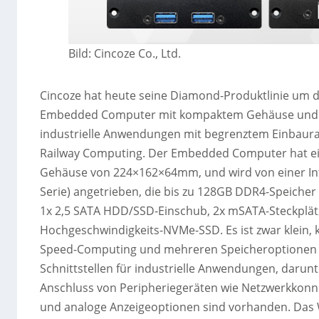
Bild: Cincoze Co., Ltd.
Cincoze hat heute seine Diamond-Produktlinie um die
Embedded Computer mit kompaktem Gehäuse und flex
industrielle Anwendungen mit begrenztem Einbaura
Railway Computing. Der Embedded Computer hat ein
Gehäuse von 224×162×64mm, und wird von einer Intel
Serie) angetrieben, die bis zu 128GB DDR4-Speiche
1x 2,5 SATA HDD/SSD-Einschub, 2x mSATA-Steckplätz
Hochgeschwindigkeits-NVMe-SSD. Es ist zwar klein,
Speed-Computing und mehreren Speicheroptionen ge
Schnittstellen für industrielle Anwendungen, darun
Anschluss von Peripheriegeräten wie Netzwerkkonn
und analoge Anzeigeoptionen sind vorhanden. Das 