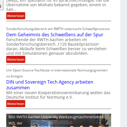
DeepL, ein Spezialist für KI-Sprachtechnologie, hat die
-
Übernahme von Mixhalo bekannt gegeben, einem in
M
San…
a
:
Weiterlesen
r
D
i
e
a
Sonderforschungsbereich am RWTH untersucht Schweißprozesse
e
G
Dem Geheimnis des Schweißens auf der Spur
p
l
Forschende der RWTH Aachen arbeiten im
L
e
Sonderforschungsbereich ‚1120 Bauteilpräzision‘
ü
daran, Abläufe beim Schweißen besser zu verstehen
n
und mit Simulationen genauer abzubilden.
b
z
e
:
w
Weiterlesen
r
D
i
n
Um Open-Source-Fachleute in internationale Normungsgremien
e
r
i
m
d
zu bringen
m
G
A
DIN und Sovereign Tech Agency arbeiten
m
e
r
zusammen
t
h
e
Mit einer neuen Kooperationsvereinbarung wollen das
M
Deutsche Institut für Normung e.V.
e
a
i
i
V
:
Weiterlesen
x
m
i
D
h
n
c
I
Bild: RWTH Aachen University Werkzeugmaschinenlabor
a
i
e
N
WZL der
l
s
P
u