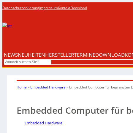
Datenschutzerklärung
Impressum
Kontakt
Download
NEWS
NEUHEITEN
HERSTELLER
TERMINE
DOWNLOAD
KO
Search
Home
»
Embedded Hardware
»
Embedded Computer für begrenzten 
Embedded Computer für b
Embedded Hardware