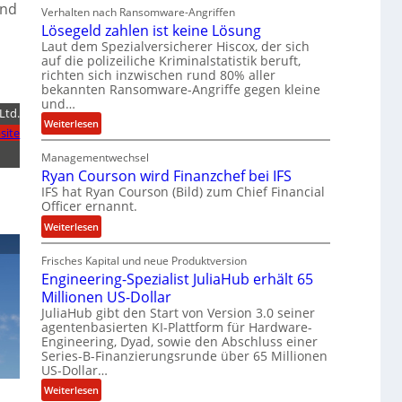
b
und
Verhalten nach Ransomware-Angriffen
e
Lösegeld zahlen ist keine Lösung
i
Laut dem Spezialversicherer Hiscox, der sich
t
auf die polizeiliche Kriminalstatistik beruft,
e
richten sich inzwischen rund 80% aller
n
bekannten Ransomware-Angriffe gegen kleine
und…
z
Ltd.
u
:
Weiterlesen
site
s
L
a
Managementwechsel
ö
m
Ryan Courson wird Finanzchef bei IFS
s
m
IFS hat Ryan Courson (Bild) zum Chief Financial
e
Officer ernannt.
e
g
n
e
:
Weiterlesen
l
R
d
Frisches Kapital und neue Produktversion
y
Engineering-Spezialist JuliaHub erhält 65
z
a
a
Millionen US-Dollar
n
h
JuliaHub gibt den Start von Version 3.0 seiner
C
agentenbasierten KI-Plattform für Hardware-
l
o
Engineering, Dyad, sowie den Abschluss einer
e
u
Series-B-Finanzierungsrunde über 65 Millionen
n
r
US-Dollar…
i
s
:
Weiterlesen
s
o