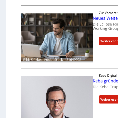
Zur Vorberei
Neues Weite
Die Eclipse F
Working Group
Weiterlese
Bild: ©fizkes_AdobeStock_431649902
Keba Digital
Keba gründet
Die Keba Grupp
Weiterlese