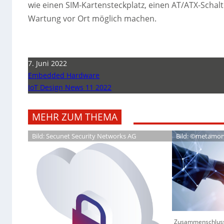
wie einen SIM-Kartensteckplatz, einen AT/ATX-Schalt
Wartung vor Ort möglich machen.
7. Juni 2022
Embedded Hardware
IoT Design News 11 2022
MEHR ZUM THEMA
Bild: Secunet Security Networks AG
Bild: ©metamor
Zusammenschlus