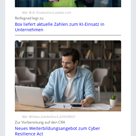
Bild: ©JD Studio/stock.adobe.com
Reifegrad legt zu
Box liefert aktuelle Zahlen zum KI-Einsatz in
Unternehmen
Bild: ©fizkes_AdobeStock_431649902
Zur Vorbereitung auf den CRA
Neues Weiterbildungsangebot zum Cyber
Resilience Act