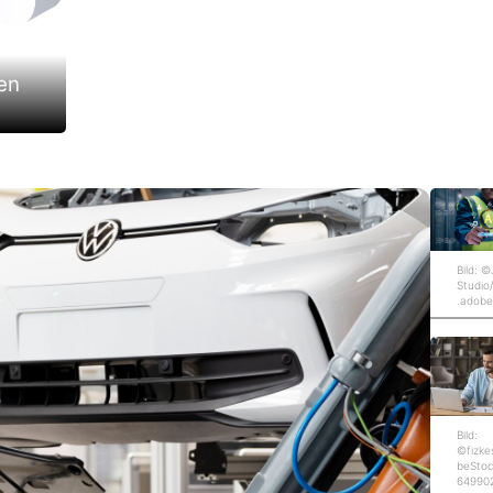
en
Bild: 
Studio
.adob
Bild:
©fizke
beStoc
64990