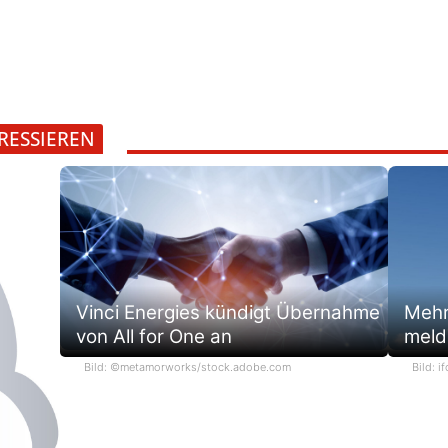
RESSIEREN
Vinci Energies kündigt Übernahme
Mehr
von All for One an
meld
Bild: ©metamorworks/stock.adobe.com
Bild: if