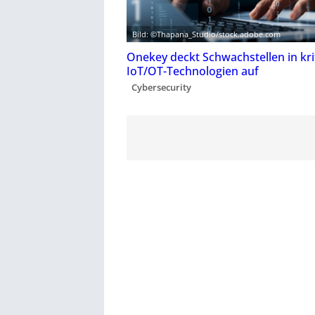
Bild: ©Thapana_Studio/stock.adobe.com
Onekey deckt Schwachstellen in kri
IoT/OT-Technologien auf
Cybersecurity