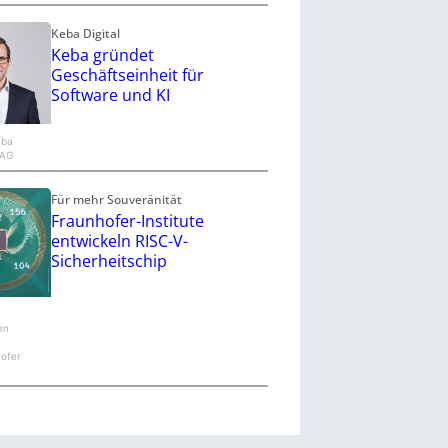
Keba Digital
Keba gründet
Geschäftseinheit für
Software und KI
eba
 AG
Für mehr Souveränität
Fraunhofer-Institute
entwickeln RISC-V-
Sicherheitschip
en
ofer