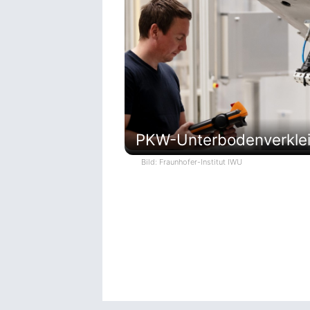
PKW-Unterbodenverkleid
Bild: Fraunhofer-Institut IWU