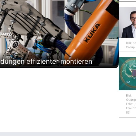
Bild: K
Group
ungen effizienter montieren
Bild:
©Jürg
Ernst /
Fraunh
IIS