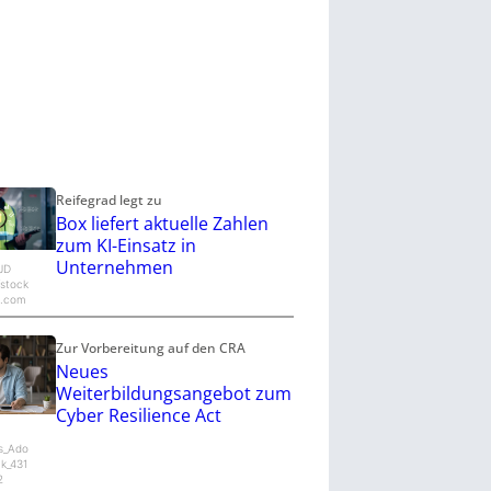
Reifegrad legt zu
Box liefert aktuelle Zahlen
zum KI-Einsatz in
Unternehmen
©JD
/stock
e.com
Zur Vorbereitung auf den CRA
Neues
Weiterbildungsangebot zum
Cyber Resilience Act
s_Ado
k_431
2