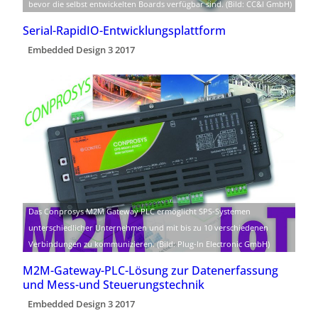
bevor die selbst entwickelten Boards verfügbar sind. (Bild: CC&I GmbH)
Serial-RapidIO-Entwicklungsplattform
Embedded Design 3 2017
Das Conprosys M2M Gateway PLC ermöglicht SPS-Systemen
unterschiedlicher Unternehmen und mit bis zu 10 verschiedenen
Verbindungen zu kommunizieren. (Bild: Plug-In Electronic GmbH)
M2M-Gateway-PLC-Lösung zur Datenerfassung
und Mess-und Steuerungstechnik
Embedded Design 3 2017