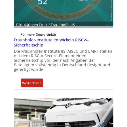
c
i
h
e
ä
n
f
c
t
Bild: ©Jürgen Ernst / Fraunhofer IIS
e
s
A
Für mehr Souveränität
e
c
Fraunhofer-Institute entwickeln RISC-V-
i
t
Sicherheitschip
n
Die Fraunhofer-Institute IIS, AISEC und EMFT stellen
h
mit dem RISC-V-Secure-Element einen
e
Sicherheitschip vor, der nach Angaben der
Beteiligten vollständig in Deutschland designt und
i
gefertigt wurde.
t
f
:
Weiterlesen
ü
F
r
r
S
a
o
u
f
n
t
h
w
o
a