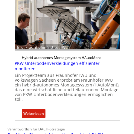
f
r
e
e
r
u
-
n
I
d
n
K
s
I
Bild: Fraunhofer-Institut IWU
t
i
Hybrid-autonomes Montagesystem HAutoMont
t
PKW-Unterbodenverkleidungen effizienter
u
montieren
t
Ein Projektteam aus Fraunhofer IWU und
e
Volkswagen Sachsen erprobt am Fraunhofer IWU
ein hybrid-autonomes Montagesystem (HAutoMont),
e
das eine wirtschaftliche und teilautonome Montage
n
von PKW-Unterbodenverkleidungen ermöglichen
t
soll.
w
i
:
Weiterlesen
c
P
k
K
Verantwortlich für DACH-Strategie
e
W