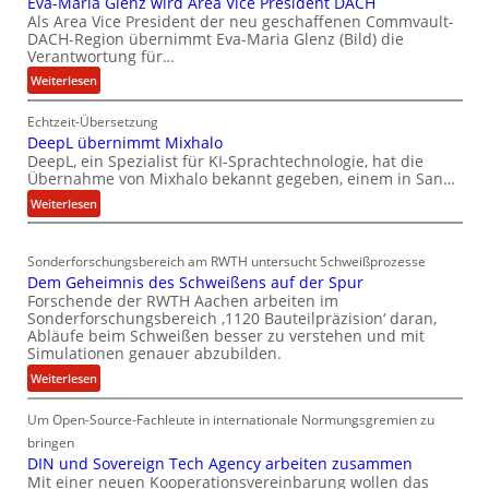
Eva-Maria Glenz wird Area Vice President DACH
l
-
Als Area Vice President der neu geschaffenen Commvault-
n
DACH-Region übernimmt Eva-Maria Glenz (Bild) die
U
R
Verantwortung für…
n
I
:
Weiterlesen
t
S
E
e
C
Echtzeit-Übersetzung
v
r
DeepL übernimmt Mixhalo
a
-
b
DeepL, ein Spezialist für KI-Sprachtechnologie, hat die
-
V
o
Übernahme von Mixhalo bekannt gegeben, einem in San…
M
-
d
:
Weiterlesen
a
S
e
D
r
i
e
n
i
c
Sonderforschungsbereich am RWTH untersucht Schweißprozesse
e
a
v
h
Dem Geheimnis des Schweißens auf der Spur
p
G
e
Forschende der RWTH Aachen arbeiten im
e
L
l
r
Sonderforschungsbereich ‚1120 Bauteilpräzision‘ daran,
r
ü
e
Abläufe beim Schweißen besser zu verstehen und mit
k
b
h
n
Simulationen genauer abzubilden.
l
e
z
e
:
Weiterlesen
e
r
w
i
D
i
n
i
t
Um Open-Source-Fachleute in internationale Normungsgremien zu
e
d
i
r
m
s
bringen
u
m
d
G
DIN und Sovereign Tech Agency arbeiten zusammen
c
m
n
A
Mit einer neuen Kooperationsvereinbarung wollen das
e
h