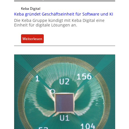
n
s
t
Keba Digital
a
e
Keba gründet Geschäftseinheit für Software und KI
n
r
Die Keba Gruppe kündigt mit Keba Digital eine
g
n
Einheit für digitale Lösungen an.
e
e
b
h
:
Weiterlesen
o
m
K
t
e
e
z
n
b
u
a
m
g
C
r
y
ü
b
n
e
d
r
e
R
t
e
G
s
e
i
s
l