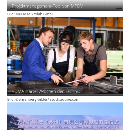
Projektmanagement-Tool von MPDV
Bild: MPDV Mikrolab GmbH
VDMA startet ‚Wochen der Technik‘
Bild: ©ehrenberg-bilder/ stock.adobe.com