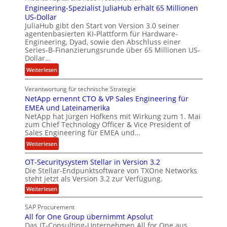
Engineering-Spezialist JuliaHub erhält 65 Millionen
a
z
US-Dollar
n
a
JuliaHub gibt den Start von Version 3.0 seiner
C
h
agentenbasierten KI-Plattform für Hardware-
o
l
Engineering, Dyad, sowie den Abschluss einer
u
e
Series-B-Finanzierungsrunde über 65 Millionen US-
r
n
Dollar…
s
i
:
Weiterlesen
o
s
E
n
t
Verantwortung für technische Strategie
n
w
k
NetApp ernennt CTO & VP Sales Engineering für
g
i
e
EMEA und Lateinamerika
i
r
i
NetApp hat Jürgen Hofkens mit Wirkung zum 1. Mai
n
d
zum Chief Technology Officer & Vice President of
n
e
Sales Engineering für EMEA und…
F
e
e
i
L
:
Weiterlesen
r
n
ö
N
i
OT-Securitysystem Stellar in Version 3.2
a
s
e
n
Die Stellar-Endpunktsoftware von TXOne Networks
n
u
t
g
steht jetzt als Version 3.2 zur Verfügung.
z
n
A
-
:
Weiterlesen
c
g
p
S
O
h
p
T
p
SAP Procurement
-
e
e
e
All for One Group übernimmt Apsolut
S
f
r
z
e
Das IT-Consulting-Unternehmen All for One aus