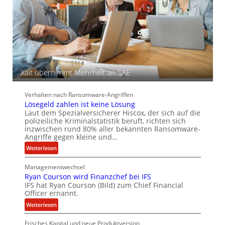
n
d
e
e
n
r
c
S
y
p
a
u
r
r
b
e
Xait übernimmt Mehrheit an SAE
i
t
Verhalten nach Ransomware-Angriffen
e
Lösegeld zahlen ist keine Lösung
n
Laut dem Spezialversicherer Hiscox, der sich auf die
z
polizeiliche Kriminalstatistik beruft, richten sich
u
inzwischen rund 80% aller bekannten Ransomware-
s
Angriffe gegen kleine und…
a
:
Weiterlesen
m
L
m
Managementwechsel
ö
e
Ryan Courson wird Finanzchef bei IFS
s
n
IFS hat Ryan Courson (Bild) zum Chief Financial
e
Officer ernannt.
g
:
Weiterlesen
e
R
l
Frisches Kapital und neue Produktversion
y
d