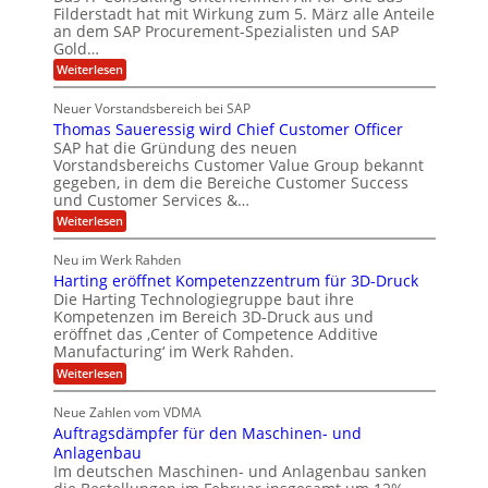
b
n
c
Filderstadt hat mit Wirkung zum 5. März alle Anteile
i
u
e
e
an dem SAP Procurement-Spezialisten und SAP
a
r
Gold…
i
n
i
l
I
:
n
t
Weiterlesen
i
A
y
F
t
s
l
s
Neuer Vorstandsbereich bei SAP
S
C
l
y
t
Thomas Saueressig wird Chief Customer Officer
f
s
T
J
o
t
SAP hat die Gründung des neuen
O
u
r
e
Vorstandsbereichs Customer Value Group bekannt
&
O
m
l
gegeben, in dem die Bereiche Customer Success
n
S
V
und Customer Services &…
i
e
t
P
a
:
G
Weiterlesen
e
S
T
r
l
H
h
o
l
a
Neu im Werk Rahden
u
o
u
a
l
Harting eröffnet Kompetenzzentrum für 3D-Druck
m
b
p
r
e
a
ü
Die Harting Technologiegruppe baut ihre
i
e
s
b
n
Kompetenzen im Bereich 3D-Druck aus und
s
r
S
e
V
eröffnet das ‚Center of Competence Additive
E
a
r
e
h
Manufacturing‘ im Werk Rahden.
u
n
n
r
ä
:
e
Weiterlesen
i
s
g
l
H
r
m
i
i
a
e
m
o
t
Neue Zahlen vom VDMA
r
s
t
n
n
6
Auftragsdämpfer für den Maschinen- und
t
s
A
3
e
5
i
i
p
Anlagenbau
.
e
n
g
s
2
M
Im deutschen Maschinen- und Anlagenbau sanken
g
w
o
r