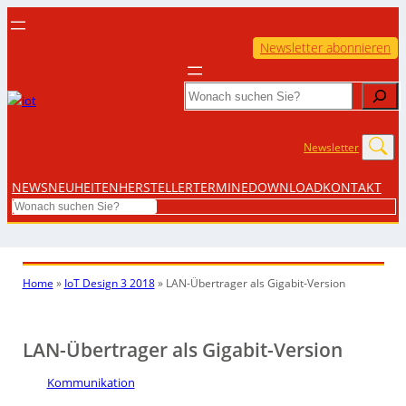
Newsletter abonnieren
Search
Newsletter
NEWS
NEUHEITEN
HERSTELLER
TERMINE
DOWNLOAD
KONTAKT
Search
Home
»
IoT Design 3 2018
»
LAN-Übertrager als Gigabit-Version
LAN-Übertrager als Gigabit-Version
Kommunikation