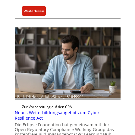
:
Weiterlesen
B
o
x
l
i
e
f
e
r
t
a
k
t
Bild: ©fizkes_AdobeStock_431649902
u
e
Zur Vorbereitung auf den CRA
l
Neues Weiterbildungsangebot zum Cyber
Resilience Act
l
Die Eclipse Foundation hat gemeinsam mit der
e
Open Regulatory Compliance Working Group das
Z
kostenfreie Bildungsangebot ORC Learning Hub