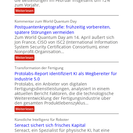
die Bestellungen im Februar insgesamt um 12%
i
e
i
l
i
zum Vorjahr.
r
l
r
u
n
ö
d
t
:
Weiterlesen
l
f
C
A
g
i
f
h
u
Kommentar zum World Quantum Day
f
n
i
o
f
Postquantenkryptografie: frühzeitig vorbereiten,
e
ü
e
t
n
t
f
r
spätere Störungen vermeiden
r
e
K
C
a
Zum World Quantum Day am 14. April äußert sich
E
o
u
g
n
Jon France, CISO von ISC2 (International Information
m
s
s
M
U
System Security Certification Consortium), einer
p
t
d
E
S
Nonprofit-Organisation…
e
o
ä
A
t
m
m
-
:
Weiterlesen
e
e
p
u
P
D
n
r
f
o
n
Transformation der Fertigung
o
z
O
e
s
d
z
ff
r
Protolabs-Report identifiziert KI als Wegbereiter für
l
t
e
i
f
L
q
Industrie 5.0
l
n
c
ü
u
a
Protolabs, ein Anbieter von digitalen
t
a
e
r
a
Fertigungsdienstleistungen, analysiert in einem
t
r
r
d
n
r
aktuellen Bericht Faktoren, die die technologische
u
e
e
t
m
n
Weiterentwicklung der Fertigungsindustrie über
e
i
f
M
den gesamten Produktlebenszyklus…
n
ü
n
a
k
:
Weiterlesen
r
s
r
a
P
3
c
y
r
m
D
h
Künstliche Intelligenz für Roboter
p
o
-
i
e
t
Sereact sichert sich frisches Kapital
t
D
n
o
r
o
Sereact, ein Spezialist für physische KI, hat eine
r
e
g