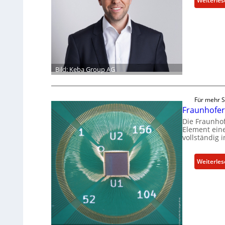
Weiterle
Bild: Keba Group AG
Für mehr S
Fraunhofer-
Die Fraunhof
Element eine
vollständig 
Weiterle