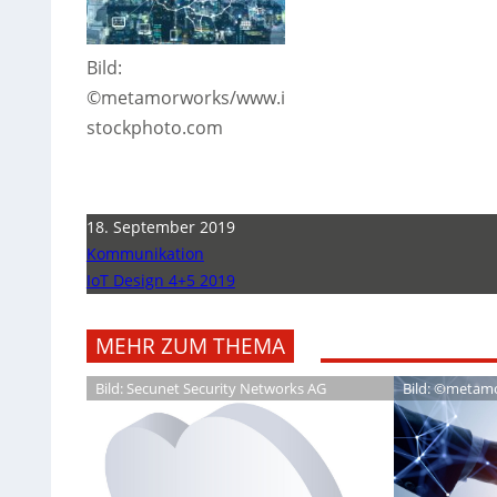
Bild:
©metamorworks/www.i
stockphoto.com
18. September 2019
Kommunikation
IoT Design 4+5 2019
MEHR ZUM THEMA
Bild: Secunet Security Networks AG
Bild: ©metam