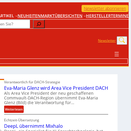
Newsletter abonnieren
RTIKEL
NEUHEITEN
MARKTÜBERSICHTEN
HERSTELLER
TERMINE
Newsletter
Verantwortlich für DACH-Strategie
Eva-Maria Glenz wird Area Vice President DACH
Als Area Vice President der neu geschaffenen
Commvault-DACH-Region übernimmt Eva-Maria
Glenz (Bild) die Verantwortung für…
:
Weiterlesen
E
Echtzeit-Übersetzung
v
DeepL übernimmt Mixhalo
a