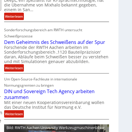
DeepL, ein Spezialist für KI-Sprachtechnologie, hat
-
die Übernahme von Mixhalo bekannt gegeben,
M
einem in San…
a
:
Weiterlesen
r
D
i
e
a
Sonderforschungsbereich am RWTH untersucht
e
G
Schweißprozesse
p
l
Dem Geheimnis des Schweißens auf der Spur
L
e
Forschende der RWTH Aachen arbeiten im
ü
n
Sonderforschungsbereich ‚1120 Bauteilpräzision‘
b
z
daran, Abläufe beim Schweißen besser zu verstehen
und mit Simulationen genauer abzubilden.
e
w
r
i
:
Weiterlesen
n
r
D
i
d
Um Open-Source-Fachleute in internationale
e
m
A
m
Normungsgremien zu bringen
m
r
G
DIN und Sovereign Tech Agency arbeiten
.
t
e
e
zusammen
M
a
h
Mit einer neuen Kooperationsvereinbarung wollen
i
V
das Deutsche Institut für Normung e.V.
e
x
n
i
i
:
Weiterlesen
h
c
m
D
e
a
e
n
I
Bild: RWTH Aachen University Werkzeugmaschinenlabor
l
P
i
N