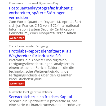
E
u
e
U
Kommentar zum World Quantum Day
n
f
f
M
S
e
Postquantenkryptografie: frühzeitig
t
C
E
t
-
r
u
vorbereiten, spätere Störungen
K
A
a
s
D
o
vermeiden
g
t
u
o
m
s
Zum World Quantum Day am 14. April äußert
o
n
p
l
d
m
sich Jon France, CISO von ISC2 (International
e
d
ä
e
l
Information System Security Certification
t
m
r
L
Consortium), einer Nonprofit-Organisation…
e
a
p
O
n
a
:
r
f
Weiterlesen
ff
z
P
e
t
i
z
o
r
c
e
Transformation der Fertigung
e
s
f
e
n
i
Protolabs-Report identifiziert KI als
t
ü
r
t
q
r
n
Wegbereiter für Industrie 5.0
r
u
d
a
Protolabs, ein Anbieter von digitalen
u
a
e
m
Fertigungsdienstleistungen, analysiert in
m
n
n
f
einem aktuellen Bericht Faktoren, die die
t
M
e
ü
e
a
technologische Weiterentwicklung der
r
r
n
s
Fertigungsindustrie über den gesamten
3
i
k
c
Produktlebenszyklus…
D
r
h
k
-
:
Weiterlesen
y
i
a
D
P
p
n
r
r
t
e
Künstliche Intelligenz für Roboter
u
o
o
n
Sereact sichert sich frisches Kapital
c
t
g
-
k
o
r
Sereact, ein Spezialist für physische KI, hat
u
l
a
n
eine Serie-B-Finanzierungsrunde in Höhe von