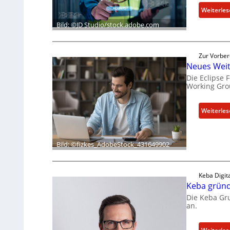
Weiterle
Bild: ©JD Studio/stock.adobe.com
Zur Vorber
Neues Weit
Die Eclipse
Working Gro
Weiterle
Bild: ©fizkes_AdobeStock_431649902
Keba Digit
Keba gründ
Die Keba Gru
an.