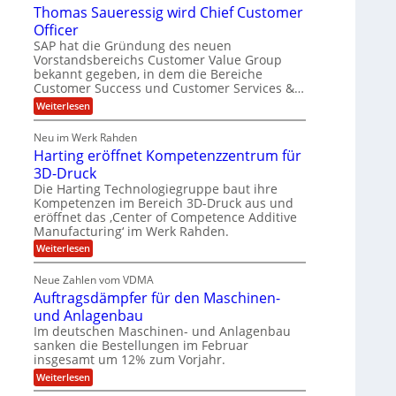
Thomas Saueressig wird Chief Customer
s
f
O
l
t
o
Officer
&
i
e
r
SAP hat die Gründung des neuen
V
m
O
a
Vorstandsbereichs Customer Value Group
S
n
P
H
t
bekannt gegeben, in dem die Bereiche
e
S
u
e
G
Customer Success und Customer Services &…
a
l
r
b
:
Weiterlesen
l
o
l
e
T
a
u
e
h
r
r
p
Neu im Werk Rahden
o
s
i
ü
h
Harting eröffnet Kompetenzzentrum für
m
n
b
E
a
ä
3D-Druck
V
e
s
n
e
l
r
Die Harting Technologiegruppe baut ihre
S
r
g
n
t
Kompetenzen im Bereich 3D-Druck aus und
a
s
i
i
eröffnet das ‚Center of Competence Additive
u
6
i
m
e
Manufacturing‘ im Werk Rahden.
n
o
5
m
r
n
t
e
:
Weiterlesen
M
e
3
A
H
e
s
i
.
p
a
s
Neue Zahlen vom VDMA
r
2
s
r
l
i
Auftragsdämpfer für den Maschinen-
o
t
i
l
g
l
i
und Anlagenbau
n
w
i
u
n
i
Im deutschen Maschinen- und Anlagenbau
g
t
g
o
r
sanken die Bestellungen im Februar
e
f
n
d
insgesamt um 12% zum Vorjahr.
r
ü
C
e
ö
:
Weiterlesen
h
r
f
n
A
i
f