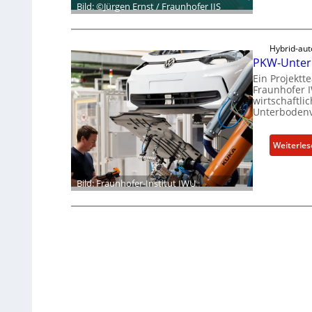
Bild: ©Jürgen Ernst / Fraunhofer IIS
Hybrid-au
PKW-Unterb
Ein Projekt
Fraunhofer 
wirtschaftl
Unterbodenv
Weiterle
Bild: Fraunhofer-Institut IWU