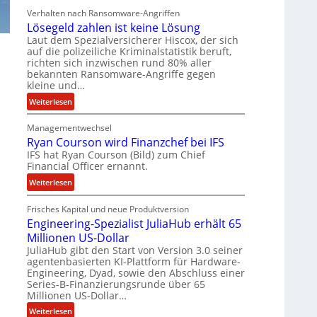
r
Verhalten nach Ransomware-Angriffen
b
Lösegeld zahlen ist keine Lösung
e
Laut dem Spezialversicherer Hiscox, der sich
i
auf die polizeiliche Kriminalstatistik beruft,
t
richten sich inzwischen rund 80% aller
e
bekannten Ransomware-Angriffe gegen
n
kleine und…
z
:
Weiterlesen
u
L
s
Managementwechsel
ö
a
Ryan Courson wird Finanzchef bei IFS
s
m
IFS hat Ryan Courson (Bild) zum Chief
e
m
Financial Officer ernannt.
g
e
e
:
Weiterlesen
n
l
R
d
Frisches Kapital und neue Produktversion
y
Engineering-Spezialist JuliaHub erhält 65
z
a
a
Millionen US-Dollar
n
h
JuliaHub gibt den Start von Version 3.0 seiner
C
agentenbasierten KI-Plattform für Hardware-
l
o
Engineering, Dyad, sowie den Abschluss einer
e
u
Series-B-Finanzierungsrunde über 65
n
r
Millionen US-Dollar…
i
s
:
Weiterlesen
s
o