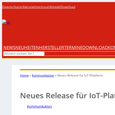
Datenschutzerklärung
Impressum
Kontakt
Download
NEWS
NEUHEITEN
HERSTELLER
TERMINE
DOWNLOAD
KO
Search
Home
»
Kommunikation
»
Neues Release für IoT-Plattform
Neues Release für IoT-Pl
Kommunikation