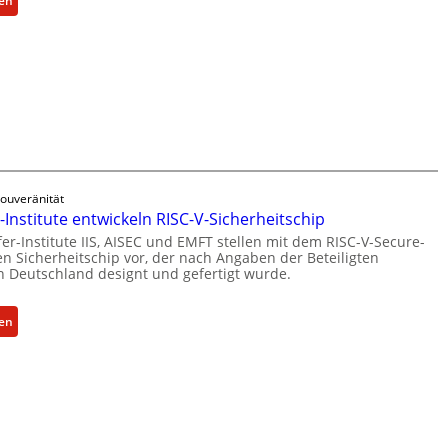
sen
h
b
K
l
i
e
e
l
b
n
d
a
z
u
g
u
n
r
m
g
ü
K
s
n
I
a
d
ouveränität
-
n
e
Institute entwickeln RISC-V-Sicherheitschip
E
g
t
er-Institute IIS, AISEC und EMFT stellen mit dem RISC-V-Secure-
i
e
G
n Sicherheitschip vor, der nach Angaben der Beteiligten
n
b
e
in Deutschland designt und gefertigt wurde.
s
o
s
a
t
c
:
sen
t
z
h
F
z
u
ä
r
i
m
f
a
n
C
t
u
U
y
s
n
n
b
e
h