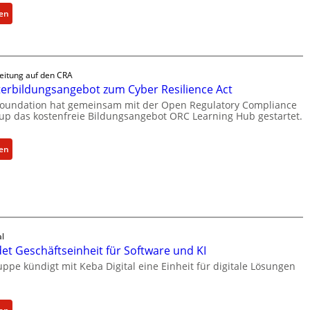
:
sen
B
o
x
l
eitung auf den CRA
i
erbildungsangebot zum Cyber Resilience Act
e
 Foundation hat gemeinsam mit der Open Regulatory Compliance
f
up das kostenfreie Bildungsangebot ORC Learning Hub gestartet.
e
r
:
sen
t
N
a
e
k
u
t
e
u
s
e
W
al
l
et Geschäftseinheit für Software und KI
e
l
i
ppe kündigt mit Keba Digital eine Einheit für digitale Lösungen
e
t
Z
e
a
r
: