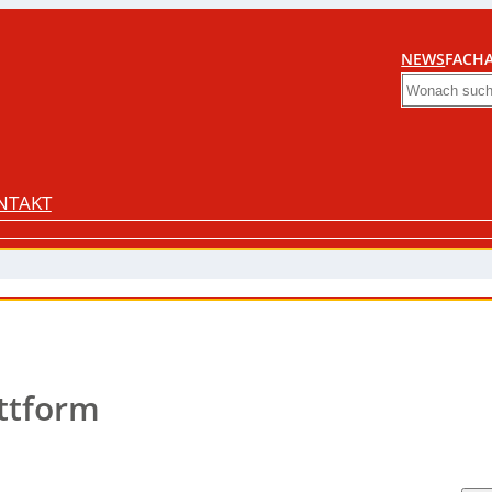
NEWS
FACHA
Search
NTAKT
attform