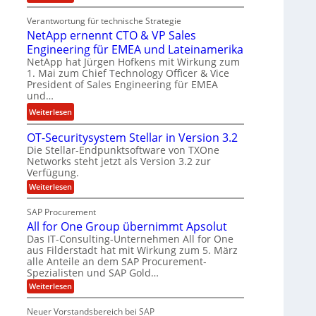
E
t
n
Verantwortung für technische Strategie
n
k
w
NetApp ernennt CTO & VP Sales
g
e
i
Engineering für EMEA und Lateinamerika
i
i
r
NetApp hat Jürgen Hofkens mit Wirkung zum
n
n
d
1. Mai zum Chief Technology Officer & Vice
e
e
F
President of Sales Engineering für EMEA
e
L
i
und…
r
ö
n
:
Weiterlesen
i
s
a
N
n
u
n
OT-Securitysystem Stellar in Version 3.2
e
g
n
z
Die Stellar-Endpunktsoftware von TXOne
t
-
g
c
Networks steht jetzt als Version 3.2 zur
A
S
Verfügung.
h
p
p
:
e
Weiterlesen
p
e
O
f
e
T
z
SAP Procurement
b
-
r
i
All for One Group übernimmt Apsolut
S
e
n
a
e
Das IT-Consulting-Unternehmen All for One
i
e
c
l
aus Filderstadt hat mit Wirkung zum 5. März
I
u
n
alle Anteile an dem SAP Procurement-
i
r
F
Spezialisten und SAP Gold…
n
i
s
S
t
t
:
Weiterlesen
t
y
A
C
J
s
l
Neuer Vorstandsbereich bei SAP
T
y
u
l