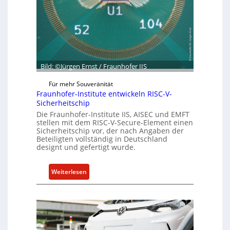
t
R
G
e
e
s
s
i
c
l
h
i
Bild: ©Jürgen Ernst / Fraunhofer IIS
ä
e
f
n
Für mehr Souveränität
t
c
Fraunhofer-Institute entwickeln RISC-V-
s
Sicherheitschip
e
e
Die Fraunhofer-Institute IIS, AISEC und EMFT
A
i
stellen mit dem RISC-V-Secure-Element einen
c
Sicherheitschip vor, der nach Angaben der
n
t
Beteiligten vollständig in Deutschland
h
designt und gefertigt wurde.
e
i
:
Weiterlesen
t
F
f
r
ü
a
r
u
S
n
o