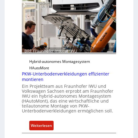
h
f
o
t
f
w
e
a
r
r
-
e
I
u
n
Bild: Fraunhofer-Institut IWU
n
s
d
Hybrid-autonomes Montagesystem
t
K
HAutoMont
i
I
PKW-Unterbodenverkleidungen effizienter
t
montieren
u
Ein Projektteam aus Fraunhofer IWU und
t
Volkswagen Sachsen erprobt am Fraunhofer
e
IWU ein hybrid-autonomes Montagesystem
(HAutoMont), das eine wirtschaftliche und
e
teilautonome Montage von PKW-
n
Unterbodenverkleidungen ermöglichen soll.
t
w
:
Weiterlesen
i
P
c