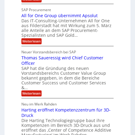
p
e
O
e
T
e
f
SAP Procurement
z
-
r
b
All for One Group übernimmt Apsolut
S
i
n
e
e
Das IT-Consulting-Unternehmen All for One
a
c
e
aus Filderstadt hat mit Wirkung zum 5. März
i
l
u
alle Anteile an dem SAP Procurement-
n
I
r
i
Spezialisten und SAP Gold…
n
F
i
s
:
t
Weiterlesen
t
S
t
A
y
C
l
s
J
Neuer Vorstandsbereich bei SAP
T
l
y
u
Thomas Saueressig wird Chief Customer
f
s
O
l
o
t
Officer
&
r
e
i
SAP hat die Gründung des neuen
O
V
m
Vorstandsbereichs Customer Value Group
a
n
S
P
bekannt gegeben, in dem die Bereiche
H
e
t
S
Customer Success und Customer Services
G
e
u
&…
r
l
a
b
o
l
:
l
Weiterlesen
u
a
e
T
e
p
r
h
r
Neu im Werk Rahden
ü
i
s
o
h
b
n
Harting eröffnet Kompetenzzentrum für 3D-
m
E
e
V
ä
a
Druck
n
r
e
s
l
Die Harting Technologiegruppe baut ihre
n
r
g
S
t
Kompetenzen im Bereich 3D-Druck aus und
i
s
a
i
m
eröffnet das ‚Center of Competence Additive
i
6
u
n
m
o
Manufacturing‘ im Werk Rahden.