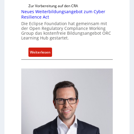
t
Zur Vorbereitung auf den CRA
u
Neues Weiterbildungsangebot zum Cyber
e
Resilience Act
l
Die Eclipse Foundation hat gemeinsam mit
l
der Open Regulatory Compliance Working
e
Group das kostenfreie Bildungsangebot ORC
Learning Hub gestartet.
Z
a
h
:
Weiterlesen
l
N
e
e
n
u
z
e
u
s
m
W
K
e
I
i
-
t
E
e
i
r
n
b
s
i