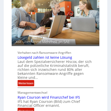
s
c
e
a
h
n
u
A
f
g
d
e
e
n
r
c
S
y
p
a
Xait übernimmt Mehrheit an SAE
u
r
r
b
Verhalten nach Ransomware-Angriffen
e
Lösegeld zahlen ist keine Lösung
i
Laut dem Spezialversicherer Hiscox, der sich
t
auf die polizeiliche Kriminalstatistik beruft,
e
richten sich inzwischen rund 80% aller
n
bekannten Ransomware-Angriffe gegen
z
kleine und…
u
:
Weiterlesen
s
L
a
Managementwechsel
ö
m
Ryan Courson wird Finanzchef bei IFS
s
m
IFS hat Ryan Courson (Bild) zum Chief
e
Financial Officer ernannt.
e
g
n
:
Weiterlesen