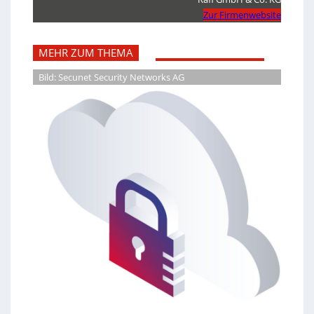
Zur Firmenwebsite
MEHR ZUM THEMA
Bild: Secunet Security Networks AG