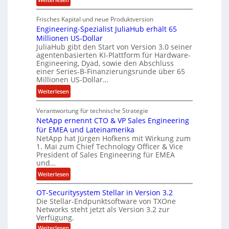
e
R
l
Frisches Kapital und neue Produktversion
y
d
Engineering-Spezialist JuliaHub erhält 65
a
z
Millionen US-Dollar
n
a
JuliaHub gibt den Start von Version 3.0 seiner
C
h
agentenbasierten KI-Plattform für Hardware-
o
l
Engineering, Dyad, sowie den Abschluss
u
e
einer Series-B-Finanzierungsrunde über 65
r
n
Millionen US-Dollar…
s
i
:
Weiterlesen
o
s
E
n
t
Verantwortung für technische Strategie
n
w
k
NetApp ernennt CTO & VP Sales Engineering
g
i
e
für EMEA und Lateinamerika
i
r
i
NetApp hat Jürgen Hofkens mit Wirkung zum
n
d
1. Mai zum Chief Technology Officer & Vice
n
e
President of Sales Engineering für EMEA
F
e
e
und…
i
L
r
:
Weiterlesen
n
ö
i
N
a
s
n
OT-Securitysystem Stellar in Version 3.2
e
n
u
g
Die Stellar-Endpunktsoftware von TXOne
t
z
n
-
Networks steht jetzt als Version 3.2 zur
A
c
g
Verfügung.
S
p
h
p
:
Weiterlesen