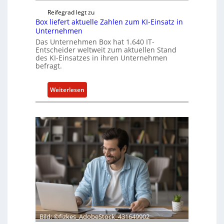
Reifegrad legt zu
Box liefert aktuelle Zahlen zum KI-Einsatz in
Unternehmen
Das Unternehmen Box hat 1.640 IT-
Entscheider weltweit zum aktuellen Stand
des KI-Einsatzes in ihren Unternehmen
befragt.
:
Weiterlesen
B
o
x
l
i
e
f
e
r
t
a
k
Bild: ©fizkes_AdobeStock_431649902