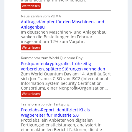
e
5
t
n
e
r
:
Weiterlesen
M
A
3
e
H
e
p
.
i
s
a
s
r
2
Neue Zahlen vom VDMA
s
r
l
o
i
i
Auftragsdämpfer für den Maschinen- und
t
l
l
g
i
n
Anlagenbau
u
i
w
n
Im deutschen Maschinen- und Anlagenbau
t
g
i
g
o
sanken die Bestellungen im Februar
r
f
e
n
insgesamt um 12% zum Vorjahr.
d
r
ü
C
e
ö
:
Weiterlesen
r
h
f
A
n
i
E
f
u
U
Kommentar zum World Quantum Day
e
n
f
M
f
S
Postquantenkryptografie: frühzeitig
e
t
E
C
t
r
-
vorbereiten, spätere Störungen vermeiden
u
A
K
a
Zum World Quantum Day am 14. April äußert
D
s
o
g
u
sich Jon France, CISO von ISC2 (International
t
o
m
s
n
Information System Security Certification
o
p
d
l
m
Consortium), einer Nonprofit-Organisation…
e
d
ä
l
e
t
m
:
L
Weiterlesen
r
e
a
p
P
a
O
n
f
o
r
ff
Transformation der Fertigung
z
e
t
s
i
z
r
Protolabs-Report identifiziert KI als
t
e
c
e
f
q
Wegbereiter für Industrie 5.0
e
i
n
ü
u
Protolabs, ein Anbieter von digitalen
r
t
r
n
a
Fertigungsdienstleistungen, analysiert in
r
d
n
a
einem aktuellen Bericht Faktoren, die die
u
e
t