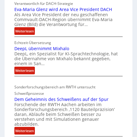
K
k
Verantwortlich für DACH-Strategie
W
e
Eva-Maria Glenz wird Area Vice President DACH
-
Als Area Vice President der neu geschaffenen
l
Commvault-DACH-Region übernimmt Eva-Maria
U
n
Glenz (Bild) die Verantwortung für…
n
R
:
Weiterlesen
t
I
E
e
S
Echtzeit-Übersetzung
v
r
C
DeepL übernimmt Mixhalo
a
b
-
DeepL, ein Spezialist für KI-Sprachtechnologie, hat
-
o
die Übernahme von Mixhalo bekannt gegeben,
V
M
einem in San…
d
-
a
:
Weiterlesen
e
r
S
D
n
i
i
e
a
v
c
Sonderforschungsbereich am RWTH untersucht
e
G
e
h
Schweißprozesse
p
l
r
e
Dem Geheimnis des Schweißens auf der Spur
L
e
k
Forschende der RWTH Aachen arbeiten im
r
ü
n
Sonderforschungsbereich ‚1120 Bauteilpräzision‘
l
h
b
z
daran, Abläufe beim Schweißen besser zu
e
e
e
w
verstehen und mit Simulationen genauer
i
r
i
abzubilden.
i
n
d
t
r
:
Weiterlesen
i
u
d
s
D