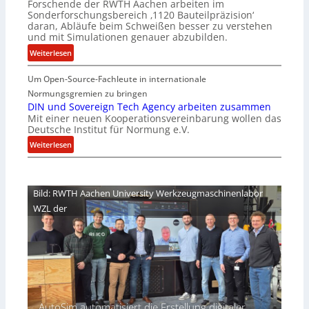
Forschende der RWTH Aachen arbeiten im
ü
n
Sonderforschungsbereich ‚1120 Bauteilpräzision‘
b
z
daran, Abläufe beim Schweißen besser zu verstehen
e
w
und mit Simulationen genauer abzubilden.
r
i
:
Weiterlesen
n
r
D
i
d
Um Open-Source-Fachleute in internationale
e
m
A
m
Normungsgremien zu bringen
m
r
G
DIN und Sovereign Tech Agency arbeiten zusammen
t
e
Mit einer neuen Kooperationsvereinbarung wollen das
e
M
a
Deutsche Institut für Normung e.V.
h
i
V
e
:
Weiterlesen
x
i
i
D
h
c
m
I
a
e
n
N
l
Bild: RWTH Aachen University Werkzeugmaschinenlabor
P
i
u
o
r
WZL der
s
n
e
d
d
s
e
S
i
s
o
d
S
v
e
c
e
n
h
r
t
w
e
AutoSim automatisiert die Erstellung digitaler