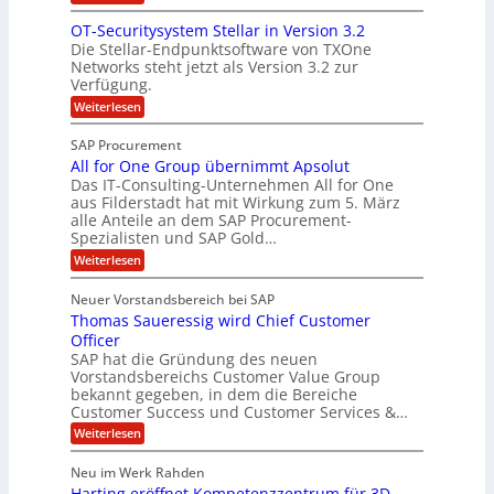
n
ö
N
i
OT-Securitysystem Stellar in Version 3.2
a
s
e
n
Die Stellar-Endpunktsoftware von TXOne
n
u
t
g
Networks steht jetzt als Version 3.2 zur
z
n
A
-
Verfügung.
c
g
p
S
:
Weiterlesen
h
p
O
p
e
T
e
e
SAP Procurement
-
f
r
z
All for One Group übernimmt Apsolut
S
b
n
e
Das IT-Consulting-Unternehmen All for One
i
e
c
e
aus Filderstadt hat mit Wirkung zum 5. März
a
u
alle Anteile an dem SAP Procurement-
i
n
l
r
Spezialisten und SAP Gold…
I
n
i
i
:
t
Weiterlesen
F
t
s
A
y
S
C
t
l
s
Neuer Vorstandsbereich bei SAP
T
l
y
J
Thomas Saueressig wird Chief Customer
f
s
O
u
o
t
Officer
&
r
e
l
SAP hat die Gründung des neuen
O
V
m
i
Vorstandsbereichs Customer Value Group
n
S
P
bekannt gegeben, in dem die Bereiche
a
e
t
S
Customer Success und Customer Services &…
G
e
H
r
l
a
:
Weiterlesen
u
o
l
T
l
b
u
a
h
Neu im Werk Rahden
e
p
r
e
o
ü
i
Harting eröffnet Kompetenzzentrum für 3D-
s
m