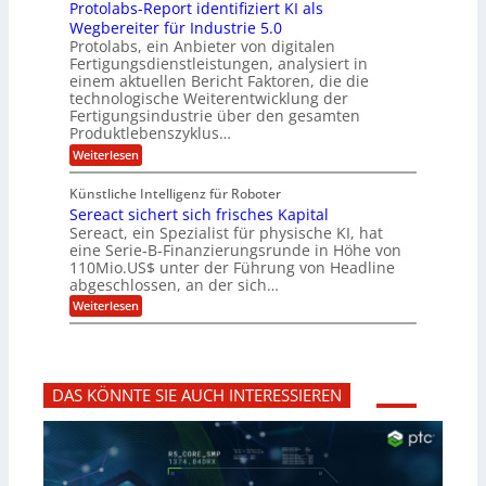
z
r
Protolabs-Report identifiziert KI als
t
t
r
c
e
f
q
Wegbereiter für Industrie 5.0
e
e
n
ü
u
Protolabs, ein Anbieter von digitalen
r
i
t
r
a
Fertigungsdienstleistungen, analysiert in
r
d
n
n
einem aktuellen Bericht Faktoren, die die
u
e
t
a
m
n
technologische Weiterentwicklung der
e
f
m
M
Fertigungsindustrie über den gesamten
n
ü
a
k
e
Produktlebenszyklus…
r
s
r
r
:
Weiterlesen
3
c
y
P
D
h
i
p
r
-
i
t
Künstliche Intelligenz für Roboter
k
o
D
n
o
Sereact sichert sich frisches Kapital
a
t
r
e
g
o
Sereact, ein Spezialist für physische KI, hat
u
n
r
l
c
eine Serie-B-Finanzierungsrunde in Höhe von
-
a
a
k
u
110Mio.US$ unter der Führung von Headline
f
b
n
i
abgeschlossen, an der sich…
s
d
e
:
-
Weiterlesen
A
:
S
R
n
f
e
e
l
r
r
p
a
ü
e
o
g
h
a
r
e
z
DAS KÖNNTE SIE AUCH INTERESSIEREN
c
t
n
e
t
i
b
i
s
d
a
t
i
e
u
i
c
n
g
h
t
v