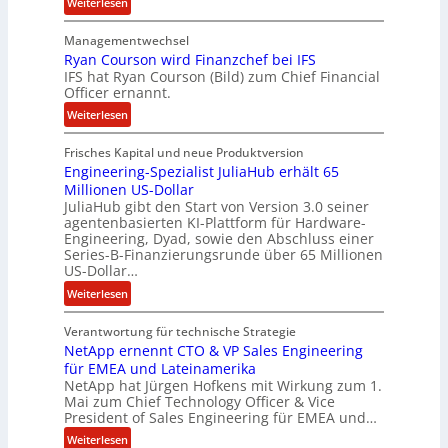
:
Weiterlesen
a
L
m
Managementwechsel
ö
m
Ryan Courson wird Finanzchef bei IFS
s
e
IFS hat Ryan Courson (Bild) zum Chief Financial
e
Officer ernannt.
n
g
:
Weiterlesen
e
R
l
Frisches Kapital und neue Produktversion
y
d
Engineering-Spezialist JuliaHub erhält 65
a
z
Millionen US-Dollar
n
a
JuliaHub gibt den Start von Version 3.0 seiner
C
h
agentenbasierten KI-Plattform für Hardware-
o
l
Engineering, Dyad, sowie den Abschluss einer
u
e
Series-B-Finanzierungsrunde über 65 Millionen
r
n
US-Dollar…
s
i
:
Weiterlesen
o
s
E
n
t
Verantwortung für technische Strategie
n
w
k
NetApp ernennt CTO & VP Sales Engineering
g
i
e
für EMEA und Lateinamerika
i
r
i
NetApp hat Jürgen Hofkens mit Wirkung zum 1.
n
d
Mai zum Chief Technology Officer & Vice
n
e
President of Sales Engineering für EMEA und…
F
e
e
i
L
:
Weiterlesen
r