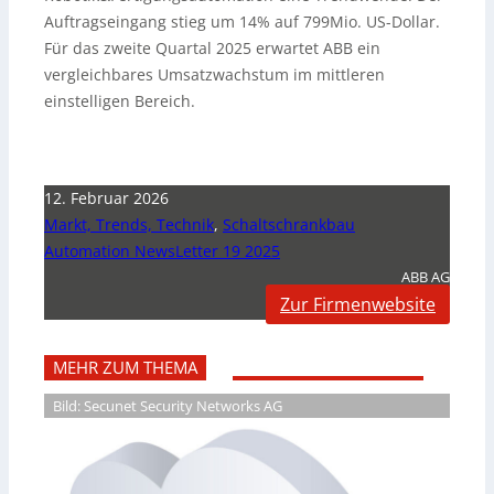
Auftragseingang stieg um 14% auf 799Mio. US-Dollar.
Für das zweite Quartal 2025 erwartet ABB ein
vergleichbares Umsatzwachstum im mittleren
einstelligen Bereich.
12. Februar 2026
Markt, Trends, Technik
,
Schaltschrankbau
Automation NewsLetter 19 2025
ABB AG
Zur Firmenwebsite
MEHR ZUM THEMA
Bild: Secunet Security Networks AG