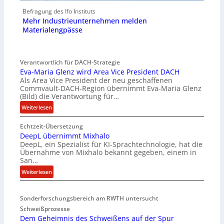
Befragung des Ifo Instituts
Mehr Industrieunternehmen melden
Materialengpässe
Verantwortlich für DACH-Strategie
Eva-Maria Glenz wird Area Vice President DACH
Als Area Vice President der neu geschaffenen
Commvault-DACH-Region übernimmt Eva-Maria Glenz
(Bild) die Verantwortung für…
:
Weiterlesen
E
Echtzeit-Übersetzung
v
DeepL übernimmt Mixhalo
a
DeepL, ein Spezialist für KI-Sprachtechnologie, hat die
-
Übernahme von Mixhalo bekannt gegeben, einem in
M
San…
a
:
Weiterlesen
r
D
i
e
a
Sonderforschungsbereich am RWTH untersucht
e
G
Schweißprozesse
p
l
Dem Geheimnis des Schweißens auf der Spur
L
e