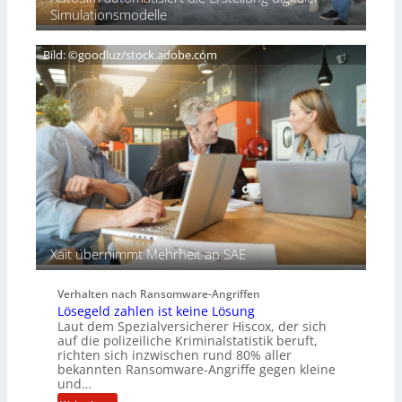
D
e
i
Simulationsmodelle
A
i
g
C
ß
n
H
Bild: ©goodluz/stock.adobe.com
e
T
n
e
s
c
a
h
u
A
f
g
d
e
e
n
r
c
S
y
p
a
u
r
Xait übernimmt Mehrheit an SAE
r
b
e
Verhalten nach Ransomware-Angriffen
i
Lösegeld zahlen ist keine Lösung
t
Laut dem Spezialversicherer Hiscox, der sich
e
auf die polizeiliche Kriminalstatistik beruft,
n
richten sich inzwischen rund 80% aller
z
bekannten Ransomware-Angriffe gegen kleine
u
und…
s