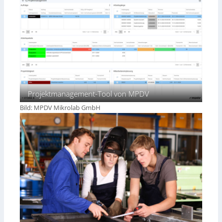
t
i
r
d
i
e
e
n
5
.
0
Projektmanagement-Tool von MPDV
Bild: MPDV Mikrolab GmbH