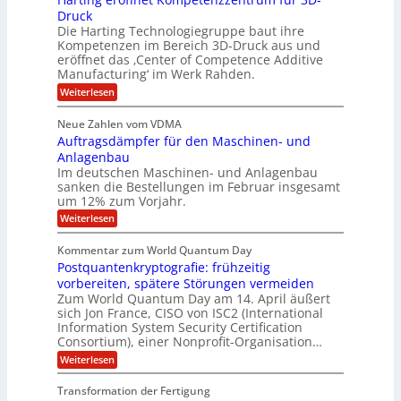
r
b
n
a
Druck
E
h
e
V
s
Die Harting Technologiegruppe baut ihre
n
r
e
S
ä
Kompetenzen im Bereich 3D-Druck aus und
n
r
g
a
l
eröffnet das ‚Center of Competence Additive
i
s
u
i
t
m
Manufacturing‘ im Werk Rahden.
i
e
n
m
o
r
6
:
Weiterlesen
t
n
e
e
H
5
A
3
s
a
e
p
Neue Zahlen vom VDMA
.
M
s
r
s
r
2
i
Auftragsdämpfer für den Maschinen- und
i
t
o
g
i
i
Anlagenbau
l
l
w
n
n
Im deutschen Maschinen- und Anlagenbau
u
l
i
g
sanken die Bestellungen im Februar insgesamt
t
g
r
e
i
um 12% zum Vorjahr.
d
f
r
o
C
ö
:
Weiterlesen
ü
n
h
f
A
r
i
f
e
u
Kommentar zum World Quantum Day
e
n
E
f
n
f
Postquantenkryptografie: frühzeitig
e
t
M
C
U
t
r
vorbereiten, spätere Störungen vermeiden
E
u
K
a
S
Zum World Quantum Day am 14. April äußert
s
o
g
A
-
sich Jon France, CISO von ISC2 (International
t
m
s
u
Information System Security Certification
o
D
p
d
m
n
Consortium), einer Nonprofit-Organisation…
e
ä
o
e
t
m
d
:
Weiterlesen
l
r
e
p
P
L
O
l
n
f
o
ff
a
Transformation der Fertigung
z
e
a
s
i