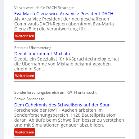
K
k
Verantwortlich für DACH-Strategie
W
e
Eva-Maria Glenz wird Area Vice President DACH
-
l
Als Area Vice President der neu geschaffenen
Commvault-DACH-Region übernimmt Eva-Maria
U
n
Glenz (Bild) die Verantwortung für…
n
R
:
Weiterlesen
t
I
E
e
S
Echtzeit-Übersetzung
v
r
C
DeepL übernimmt Mixhalo
a
b
-
DeepL, ein Spezialist für KI-Sprachtechnologie, hat
-
o
die Übernahme von Mixhalo bekannt gegeben,
V
M
einem in San…
d
-
a
:
Weiterlesen
e
S
r
D
n
i
i
e
a
v
c
Sonderforschungsbereich am RWTH untersucht
e
G
e
h
Schweißprozesse
p
l
r
e
Dem Geheimnis des Schweißens auf der Spur
L
e
k
r
Forschende der RWTH Aachen arbeiten im
ü
n
Sonderforschungsbereich ‚1120 Bauteilpräzision‘
l
h
b
z
daran, Abläufe beim Schweißen besser zu verstehen
e
e
e
w
und mit Simulationen genauer abzubilden.
i
i
r
i
:
Weiterlesen
n
d
t
r
D