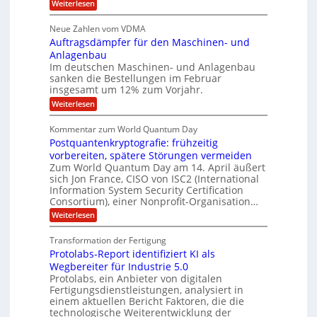
r
:
Weiterlesen
5
t
n
e
e
H
M
A
3
s
a
e
p
Neue Zahlen vom VDMA
.
s
i
r
s
r
2
i
Auftragsdämpfer für den Maschinen- und
t
l
o
g
i
i
Anlagenbau
l
l
w
n
n
Im deutschen Maschinen- und Anlagenbau
u
i
i
g
sanken die Bestellungen im Februar
t
g
r
e
o
insgesamt um 12% zum Vorjahr.
d
f
r
n
C
ö
:
Weiterlesen
ü
h
e
f
A
r
i
f
u
n
Kommentar zum World Quantum Day
e
n
E
f
U
f
Postquantenkryptografie: frühzeitig
e
t
M
C
t
S
r
vorbereiten, spätere Störungen vermeiden
E
u
K
a
-
Zum World Quantum Day am 14. April äußert
s
o
g
A
sich Jon France, CISO von ISC2 (International
D
t
m
s
u
Information System Security Certification
o
p
o
d
m
n
Consortium), einer Nonprofit-Organisation…
e
ä
l
e
t
m
d
:
Weiterlesen
r
l
e
p
P
L
O
n
f
a
o
ff
a
Transformation der Fertigung
z
e
s
r
i
z
r
Protolabs-Report identifiziert KI als
t
t
c
e
f
q
Wegbereiter für Industrie 5.0
e
e
n
ü
u
Protolabs, ein Anbieter von digitalen
r
i
t
r
a
Fertigungsdienstleistungen, analysiert in
r
d
n
n
einem aktuellen Bericht Faktoren, die die
u
e
t
a
m
n
technologische Weiterentwicklung der
e