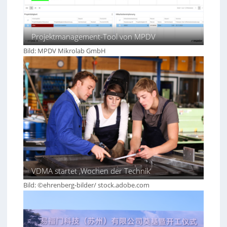
Projektmanagement-Tool von MPDV
Bild: MPDV Mikrolab GmbH
VDMA startet ‚Wochen der Technik‘
Bild: ©ehrenberg-bilder/ stock.adobe.com