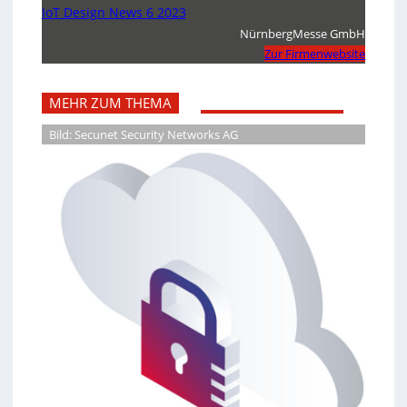
IoT Design News 6 2023
NürnbergMesse GmbH
Zur Firmenwebsite
MEHR ZUM THEMA
Bild: Secunet Security Networks AG