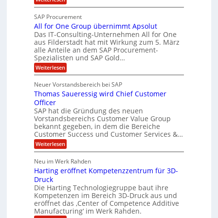
p
e
O
e
T
e
f
SAP Procurement
z
-
r
b
All for One Group übernimmt Apsolut
S
i
n
e
e
Das IT-Consulting-Unternehmen All for One
a
c
e
aus Filderstadt hat mit Wirkung zum 5. März
i
l
u
alle Anteile an dem SAP Procurement-
n
I
r
i
Spezialisten und SAP Gold…
n
F
i
s
:
t
Weiterlesen
t
S
t
A
y
C
l
s
J
Neuer Vorstandsbereich bei SAP
T
l
y
u
Thomas Saueressig wird Chief Customer
f
s
O
l
o
t
Officer
&
r
e
i
SAP hat die Gründung des neuen
O
V
m
Vorstandsbereichs Customer Value Group
a
n
S
P
bekannt gegeben, in dem die Bereiche
H
e
t
S
Customer Success und Customer Services &…
G
e
u
r
l
a
:
Weiterlesen
b
o
l
T
l
u
a
e
h
Neu im Werk Rahden
e
p
r
o
r
ü
i
Harting eröffnet Kompetenzzentrum für 3D-
s
m
h
b
n
a
Druck
E
e
V
ä
s
Die Harting Technologiegruppe baut ihre
n
r
e
S
l
Kompetenzen im Bereich 3D-Druck aus und
n
r
g
a
t
eröffnet das ‚Center of Competence Additive
i
s
u
i
m
Manufacturing‘ im Werk Rahden.
i
6
e
n
m
o