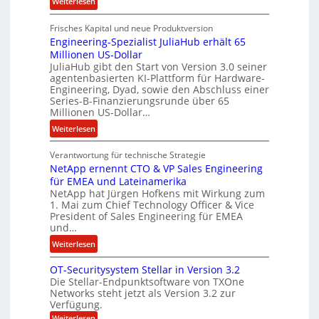
:
Weiterlesen
e
R
l
Frisches Kapital und neue Produktversion
y
d
Engineering-Spezialist JuliaHub erhält 65
a
z
Millionen US-Dollar
n
a
JuliaHub gibt den Start von Version 3.0 seiner
C
h
agentenbasierten KI-Plattform für Hardware-
o
l
Engineering, Dyad, sowie den Abschluss einer
u
e
Series-B-Finanzierungsrunde über 65
r
n
Millionen US-Dollar…
s
i
:
Weiterlesen
o
s
E
n
t
Verantwortung für technische Strategie
n
w
k
NetApp ernennt CTO & VP Sales Engineering
g
i
e
für EMEA und Lateinamerika
i
r
i
NetApp hat Jürgen Hofkens mit Wirkung zum
n
d
1. Mai zum Chief Technology Officer & Vice
n
e
President of Sales Engineering für EMEA
F
e
e
und…
i
L
r
:
Weiterlesen
n
ö
i
N
a
s
n
OT-Securitysystem Stellar in Version 3.2
e
n
u
g
Die Stellar-Endpunktsoftware von TXOne
t
z
n
-
Networks steht jetzt als Version 3.2 zur
A
c
g
Verfügung.
S
p
h
p
:
Weiterlesen