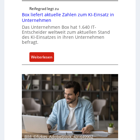
Reifegrad legt zu
Box liefert aktuelle Zahlen zum KI-Einsatz in
Unternehmen
Das Unternehmen Box hat 1.640 IT-
Entscheider weltweit zum aktuellen Stand
des KI-Einsatzes in ihren Unternehmen
befragt.
:
Weiterlesen
B
o
x
l
i
e
f
e
r
t
a
k
Bild: ©fizkes_AdobeStock_431649902