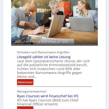
s
c
e
a
h
n
u
A
f
g
d
e
e
n
r
c
S
y
p
a
Xait übernimmt Mehrheit an SAE
u
r
r
b
e
Verhalten nach Ransomware-Angriffen
i
Lösegeld zahlen ist keine Lösung
Laut dem Spezialversicherer Hiscox, der sich
t
auf die polizeiliche Kriminalstatistik beruft,
e
richten sich inzwischen rund 80% aller
n
bekannten Ransomware-Angriffe gegen
z
kleine und…
u
:
Weiterlesen
s
L
a
Managementwechsel
ö
m
Ryan Courson wird Finanzchef bei IFS
s
m
IFS hat Ryan Courson (Bild) zum Chief
e
e
Financial Officer ernannt.
g
n