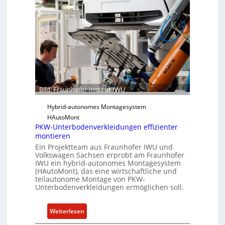
n
o
h
f
o
t
f
w
e
a
r
r
-
e
I
u
n
n
Bild: Fraunhofer-Institut IWU
s
d
t
Hybrid-autonomes Montagesystem
K
i
HAutoMont
I
PKW-Unterbodenverkleidungen effizienter
t
montieren
u
Ein Projektteam aus Fraunhofer IWU und
t
Volkswagen Sachsen erprobt am Fraunhofer
e
IWU ein hybrid-autonomes Montagesystem
e
(HAutoMont), das eine wirtschaftliche und
teilautonome Montage von PKW-
n
Unterbodenverkleidungen ermöglichen soll.
t
w
:
Weiterlesen
i
P
c