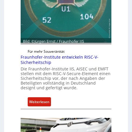
t
R
G
e
e
s
s
i
c
l
h
i
ä
Bild: ©Jürgen Ernst / Fraunhofer IIS
e
f
n
Für mehr Souveränität
t
c
Fraunhofer-Institute entwickeln RISC-V-
s
e
Sicherheitschip
e
A
Die Fraunhofer-Institute IIS, AISEC und EMFT
i
c
stellen mit dem RISC-V-Secure-Element einen
n
Sicherheitschip vor, der nach Angaben der
t
Beteiligten vollständig in Deutschland
h
designt und gefertigt wurde.
e
i
:
Weiterlesen
t
F
f
r
ü
a
r
u
S