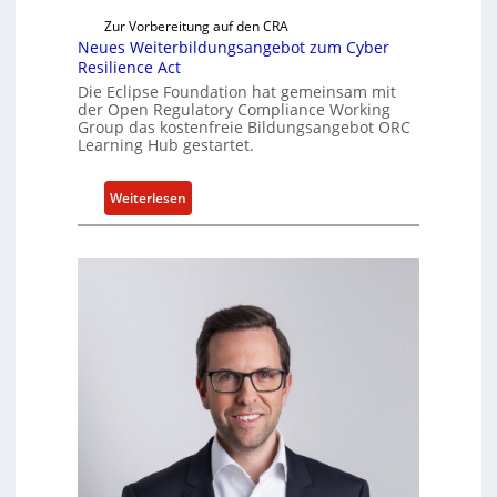
t
Zur Vorbereitung auf den CRA
u
Neues Weiterbildungsangebot zum Cyber
e
Resilience Act
l
Die Eclipse Foundation hat gemeinsam mit
l
der Open Regulatory Compliance Working
e
Group das kostenfreie Bildungsangebot ORC
Learning Hub gestartet.
Z
a
h
:
Weiterlesen
l
N
e
e
n
u
z
e
u
s
m
W
K
e
I
i
-
t
E
e
i
r
n
b
s