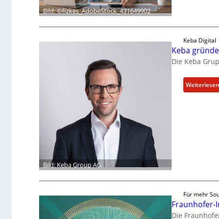
Bild: ©fizkes_AdobeStock_431649902
Keba Digital
Keba gründet
Die Keba Grupp
Weiterlese
Bild: Keba Group AG
Für mehr Sou
Fraunhofer-I
Die Fraunhofer