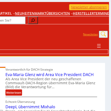
Newsletter abonnieren
RTIKEL
NEUHEITEN
MARKTÜBERSICHTEN
HERSTELLER
TERMINE
Newsletter
Verantwortlich für DACH-Strategie
Eva-Maria Glenz wird Area Vice President DACH
Als Area Vice President der neu geschaffenen
Commvault-DACH-Region übernimmt Eva-Maria Glenz
(Bild) die Verantwortung für…
:
Weiterlesen
E
Echtzeit-Übersetzung
v
DeepL übernimmt Mixhalo
a