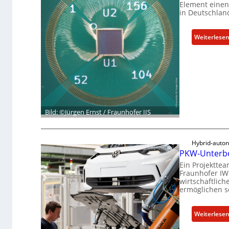
Element einen 
in Deutschlan
Weiterlese
Bild: ©Jürgen Ernst / Fraunhofer IIS
Hybrid-auto
PKW-Unterbo
Ein Projektte
Fraunhofer IW
wirtschaftlic
ermöglichen so
Weiterlese