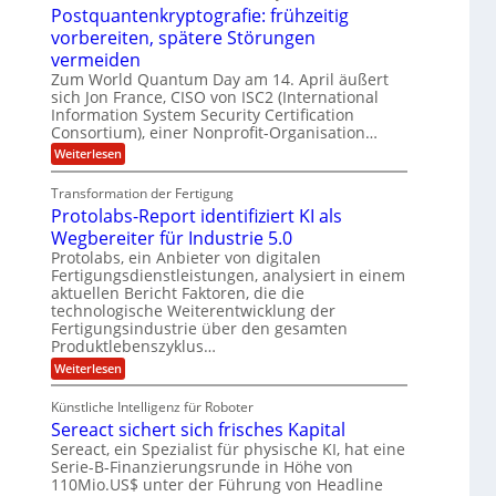
M
U
e
Postquantenkryptografie: frühzeitig
t
C
E
t
S
r
u
vorbereiten, spätere Störungen
K
A
-
a
s
o
vermeiden
g
t
u
D
m
s
Zum World Quantum Day am 14. April äußert
o
n
p
o
d
m
sich Jon France, CISO von ISC2 (International
e
d
ä
l
e
Information System Security Certification
t
m
r
L
l
Consortium), einer Nonprofit-Organisation…
e
p
O
n
a
a
:
f
Weiterlesen
ff
z
P
e
t
i
r
z
o
r
c
e
Transformation der Fertigung
e
s
f
e
n
i
Protolabs-Report identifiziert KI als
t
ü
r
t
q
r
n
Wegbereiter für Industrie 5.0
r
u
d
a
Protolabs, ein Anbieter von digitalen
u
a
e
m
Fertigungsdienstleistungen, analysiert in einem
m
n
n
f
aktuellen Bericht Faktoren, die die
t
M
e
ü
e
a
technologische Weiterentwicklung der
r
r
n
s
Fertigungsindustrie über den gesamten
3
i
k
c
Produktlebenszyklus…
D
r
h
k
-
:
Weiterlesen
y
i
a
D
P
p
n
r
r
t
e
Künstliche Intelligenz für Roboter
u
o
o
n
Sereact sichert sich frisches Kapital
c
t
g
-
k
o
r
Sereact, ein Spezialist für physische KI, hat eine
u
l
a
n
Serie-B-Finanzierungsrunde in Höhe von
a
f
d
110Mio.US$ unter der Führung von Headline
b
i
A