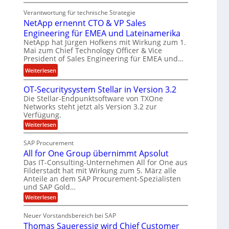
E
t
n
Verantwortung für technische Strategie
n
k
w
NetApp ernennt CTO & VP Sales
g
e
i
Engineering für EMEA und Lateinamerika
i
i
r
NetApp hat Jürgen Hofkens mit Wirkung zum 1.
n
n
d
Mai zum Chief Technology Officer & Vice
e
e
F
President of Sales Engineering für EMEA und…
e
L
i
:
Weiterlesen
r
ö
n
N
i
s
a
OT-Securitysystem Stellar in Version 3.2
e
n
u
n
Die Stellar-Endpunktsoftware von TXOne
t
g
n
z
Networks steht jetzt als Version 3.2 zur
A
-
g
c
Verfügung.
p
S
h
:
Weiterlesen
p
p
O
e
e
T
e
SAP Procurement
f
-
r
z
All for One Group übernimmt Apsolut
b
S
n
i
e
Das IT-Consulting-Unternehmen All for One aus
e
e
c
a
Filderstadt hat mit Wirkung zum 5. März alle
i
u
n
l
Anteile an dem SAP Procurement-Spezialisten
I
r
und SAP Gold…
n
i
i
F
t
t
:
s
Weiterlesen
S
y
A
C
t
s
l
Neuer Vorstandsbereich bei SAP
T
J
y
l
Thomas Saueressig wird Chief Customer
s
f
O
u