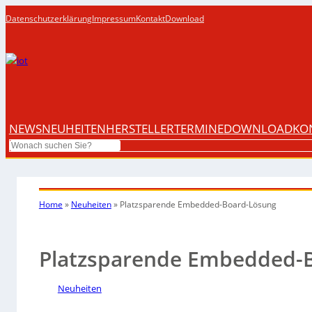
Datenschutzerklärung
Impressum
Kontakt
Download
NEWS
NEUHEITEN
HERSTELLER
TERMINE
DOWNLOAD
KO
Search
Home
»
Neuheiten
»
Platzsparende Embedded-Board-Lösung
Platzsparende Embedded-
Neuheiten