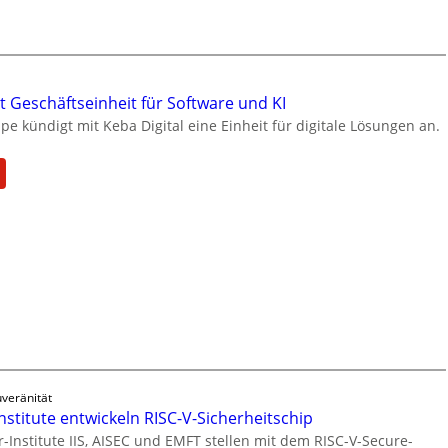
u
t
e
u
s
e
W
l
e
 Geschäftseinheit für Software und KI
l
i
e kündigt mit Keba Digital eine Einheit für digitale Lösungen an.
e
t
Z
e
a
:
n
r
h
K
b
l
e
i
e
b
l
n
a
d
z
g
u
u
r
n
m
ü
g
K
n
s
I
d
a
-
e
n
veränität
E
t
g
nstitute entwickeln RISC-V-Sicherheitschip
i
G
e
-Institute IIS, AISEC und EMFT stellen mit dem RISC-V-Secure-
n
e