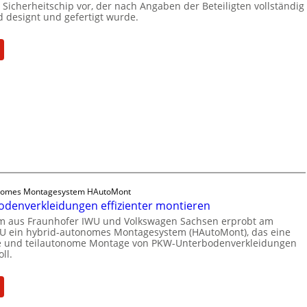
b
Sicherheitschip vor, der nach Angaben der Beteiligten vollständig
s
s
d designt und gefertigt wurde.
o
a
c
t
t
h
z
:
n
z
ä
u
F
i
f
m
r
n
t
C
a
U
s
y
u
n
e
b
n
t
i
e
h
e
n
r
o
r
h
R
f
n
e
e
e
e
i
s
nomes Montagesystem HAutoMont
r
h
t
denverkleidungen effizienter montieren
i
-
m
f
l
am aus Fraunhofer IWU und Volkswagen Sachsen erprobt am
I
e
ü
U ein hybrid-autonomes Montagesystem (HAutoMont), das eine
i
n
n
he und teilautonome Montage von PKW-Unterbodenverkleidungen
r
e
s
ll.
S
n
t
o
c
i
:
f
n
e
t
P
t
A