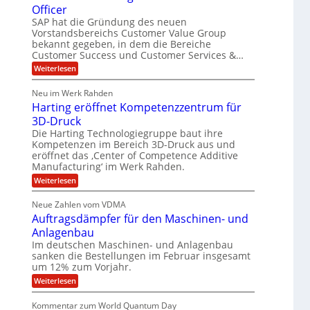
t
o
Officer
&
l
e
r
SAP hat die Gründung des neuen
V
i
m
O
Vorstandsbereichs Customer Value Group
S
n
P
a
t
bekannt gegeben, in dem die Bereiche
e
S
H
e
G
Customer Success und Customer Services &…
a
l
u
r
:
Weiterlesen
l
o
l
b
T
a
u
e
h
e
r
p
Neu im Werk Rahden
o
s
i
r
ü
Harting eröffnet Kompetenzzentrum für
m
n
b
E
h
a
3D-Druck
V
e
s
n
ä
e
r
Die Harting Technologiegruppe baut ihre
S
r
g
n
l
Kompetenzen im Bereich 3D-Druck aus und
a
s
i
i
t
eröffnet das ‚Center of Competence Additive
u
i
m
e
Manufacturing‘ im Werk Rahden.
n
6
o
m
r
n
t
e
:
Weiterlesen
5
e
3
A
H
e
M
s
.
p
a
s
Neue Zahlen vom VDMA
r
i
2
s
r
i
Auftragsdämpfer für den Maschinen- und
o
t
i
l
g
l
i
Anlagenbau
n
w
l
u
n
i
Im deutschen Maschinen- und Anlagenbau
g
i
t
g
r
sanken die Bestellungen im Februar insgesamt
e
f
o
d
um 12% zum Vorjahr.
r
ü
C
n
ö
:
Weiterlesen
h
r
e
f
A
i
f
E
n
u
e
Kommentar zum World Quantum Day
n
f
f