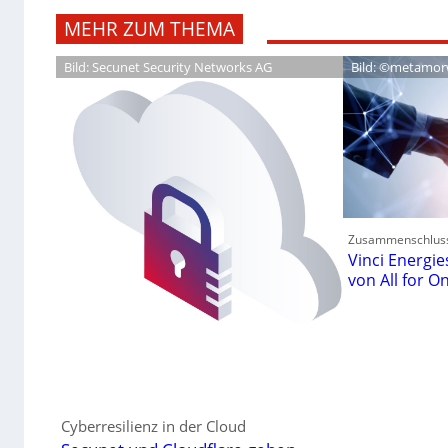
MEHR ZUM THEMA
Bild: Secunet Security Networks AG
Bild: ©metamor
Zusammenschlus
Vinci Energi
von All for O
Cyberresilienz in der Cloud