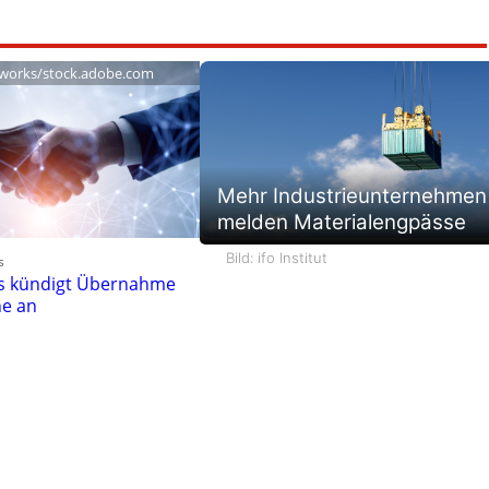
works/stock.adobe.com
Mehr Industrieunternehmen
melden Materialengpässe
Bild: ifo Institut
s
es kündigt Übernahme
ne an