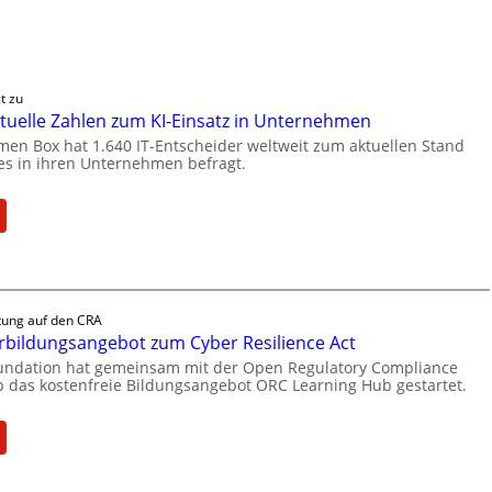
t zu
aktuelle Zahlen zum KI-Einsatz in Unternehmen
en Box hat 1.640 IT-Entscheider weltweit zum aktuellen Stand
zes in ihren Unternehmen befragt.
:
n
B
o
x
l
tung auf den CRA
i
rbildungsangebot zum Cyber Resilience Act
e
oundation hat gemeinsam mit der Open Regulatory Compliance
f
 das kostenfreie Bildungsangebot ORC Learning Hub gestartet.
e
r
:
n
t
N
a
e
k