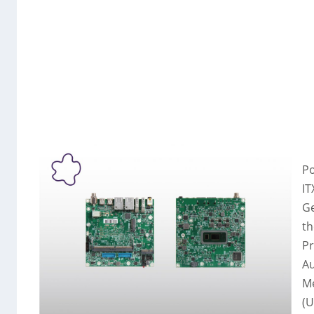
Po
IT
Ge
th
Pr
Au
M
(U