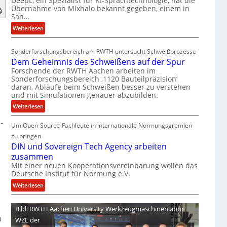
DeepL, ein Spezialist für KI-Sprachtechnologie, hat die
-
Übernahme von Mixhalo bekannt gegeben, einem in
M
San…
a
:
Weiterlesen
r
D
i
e
a
Sonderforschungsbereich am RWTH untersucht Schweißprozesse
e
G
Dem Geheimnis des Schweißens auf der Spur
p
l
Forschende der RWTH Aachen arbeiten im
L
e
Sonderforschungsbereich ‚1120 Bauteilpräzision‘
ü
daran, Abläufe beim Schweißen besser zu verstehen
n
und mit Simulationen genauer abzubilden.
b
z
e
:
w
Weiterlesen
r
D
i
-
n
Um Open-Source-Fachleute in internationale Normungsgremien
e
r
i
m
d
zu bringen
m
G
A
DIN und Sovereign Tech Agency arbeiten
m
e
r
zusammen
t
h
e
Mit einer neuen Kooperationsvereinbarung wollen das
M
Deutsche Institut für Normung e.V.
e
a
i
i
V
:
Weiterlesen
x
m
i
D
h
n
c
I
Bild: RWTH Aachen University Werkzeugmaschinenlabor
a
i
e
N
n
WZL der
l
s
P
u