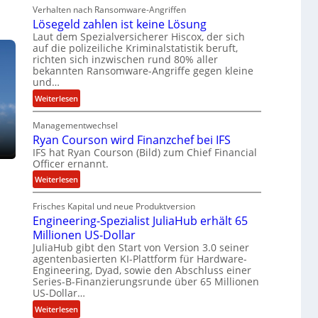
b
Verhalten nach Ransomware-Angriffen
e
Lösegeld zahlen ist keine Lösung
i
Laut dem Spezialversicherer Hiscox, der sich
t
auf die polizeiliche Kriminalstatistik beruft,
e
richten sich inzwischen rund 80% aller
n
bekannten Ransomware-Angriffe gegen kleine
und…
z
u
:
Weiterlesen
s
L
a
Managementwechsel
ö
m
Ryan Courson wird Finanzchef bei IFS
s
m
IFS hat Ryan Courson (Bild) zum Chief Financial
e
Officer ernannt.
e
g
n
e
:
Weiterlesen
l
R
d
Frisches Kapital und neue Produktversion
y
Engineering-Spezialist JuliaHub erhält 65
z
a
a
Millionen US-Dollar
n
h
JuliaHub gibt den Start von Version 3.0 seiner
C
agentenbasierten KI-Plattform für Hardware-
l
o
Engineering, Dyad, sowie den Abschluss einer
e
u
Series-B-Finanzierungsrunde über 65 Millionen
n
r
US-Dollar…
i
s
:
Weiterlesen
s
o