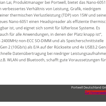
ian Lai, Produktmanager bei Portwell, bietet das Nano-6051
n verbessertes Verhältnis von Leistung, Grafik, niedrigem
seiner thermischen Verlustleistung (TDP) von 15W und seine
ues Nano-6051 einen Headspreader als effiziente thermis
ar ist, und eignet sich somit für lüfterlose Systeme. Es
uch für alle Anwendungen, in denen der Platz knapp ist“,
R4 2400MHz non-ECC SO-DIMM und als Speicherschnittstelle
Gen 2 (10Gb/s) als E/A auf der Rückseite und 4x USB3.2 Gen
schnelle Datenübertragung bei niedriger Leistungsaufnahme
, z.B. WLAN und Bluetooth, schafft gute Voraussetzungen für
Portwell Deutschland 
Zur Firmenweb