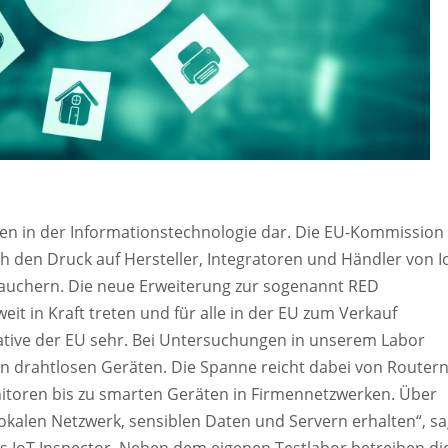
iken in der Informationstechnologie dar. Die EU-Kommission
 den Druck auf Hersteller, Integratoren und Händler von I
uchern. Die neue Erweiterung zur sogenannt RED
eit in Kraft treten und für alle in der EU zum Verkauf
iative der EU sehr. Bei Untersuchungen in unserem Labor
en drahtlosen Geräten. Die Spanne reicht dabei von Router
itoren bis zu smarten Geräten in Firmennetzwerken. Über
okalen Netzwerk, sensiblen Daten und Servern erhalten“, sa
 IoT Inspector. Neben dem eigenen Testlabor betreiben di