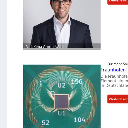
Weiterlese
Bild: Keba Group AG
Für mehr Sou
Fraunhofer-I
Die Fraunhofer
Element einen 
in Deutschlan
Weiterlese