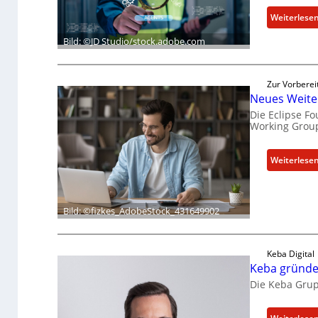
Weiterlese
Bild: ©JD Studio/stock.adobe.com
Zur Vorberei
Neues Weite
Die Eclipse F
Working Group
Weiterlese
Bild: ©fizkes_AdobeStock_431649902
Keba Digital
Keba gründet
Die Keba Grupp