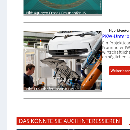
Bild: ©Jürgen Ernst / Fraunhofer IIS
Hybrid-aut
PKW-Unterbo
Ein Projektte
Fraunhofer IW
wirtschaftlic
ermöglichen so
Weiterlese
Bild: Fraunhofer-Institut IWU
DAS KÖNNTE SIE AUCH INTERESSIEREN