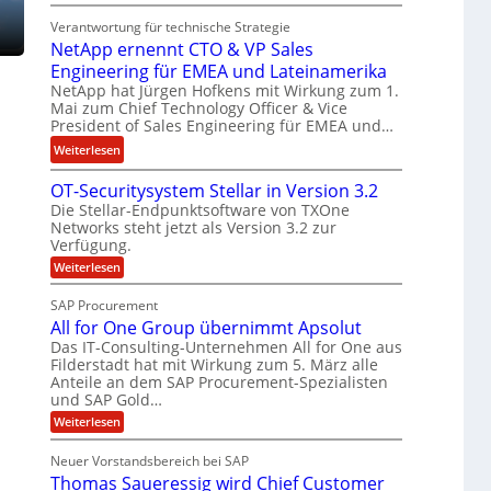
E
t
n
Verantwortung für technische Strategie
n
k
w
NetApp ernennt CTO & VP Sales
g
e
i
Engineering für EMEA und Lateinamerika
i
i
r
NetApp hat Jürgen Hofkens mit Wirkung zum 1.
n
n
d
Mai zum Chief Technology Officer & Vice
e
e
F
President of Sales Engineering für EMEA und…
e
L
i
:
Weiterlesen
r
ö
n
N
i
s
a
OT-Securitysystem Stellar in Version 3.2
e
n
u
n
Die Stellar-Endpunktsoftware von TXOne
t
g
n
z
Networks steht jetzt als Version 3.2 zur
A
-
g
c
Verfügung.
p
S
h
:
Weiterlesen
p
p
O
e
e
T
e
SAP Procurement
f
-
r
z
All for One Group übernimmt Apsolut
b
S
n
i
e
Das IT-Consulting-Unternehmen All for One aus
e
e
c
a
Filderstadt hat mit Wirkung zum 5. März alle
i
u
n
l
Anteile an dem SAP Procurement-Spezialisten
I
r
und SAP Gold…
n
i
i
F
t
t
:
s
Weiterlesen
S
y
A
C
t
s
l
Neuer Vorstandsbereich bei SAP
T
J
y
l
Thomas Saueressig wird Chief Customer
s
f
O
u