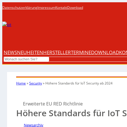
Datenschutzerklärung
Impressum
Kontakt
Download
NEWS
NEUHEITEN
HERSTELLER
TERMINE
DOWNLOAD
KO
Search
Home
»
Security
»
Höhere Standards für IoT Security ab 2024
Erweiterte EU RED Richtlinie
Höhere Standards für IoT S
Newsarchiv