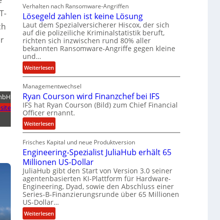
b
Verhalten nach Ransomware-Angriffen
e
T-
Lösegeld zahlen ist keine Lösung
i
Laut dem Spezialversicherer Hiscox, der sich
ch
t
auf die polizeiliche Kriminalstatistik beruft,
e
ür
richten sich inzwischen rund 80% aller
n
bekannten Ransomware-Angriffe gegen kleine
und…
z
u
:
Weiterlesen
s
L
a
Managementwechsel
ö
m
Ryan Courson wird Finanzchef bei IFS
s
GmbH
m
IFS hat Ryan Courson (Bild) zum Chief Financial
e
site
Officer ernannt.
e
g
n
e
:
Weiterlesen
l
R
d
Frisches Kapital und neue Produktversion
y
Engineering-Spezialist JuliaHub erhält 65
z
a
a
Millionen US-Dollar
n
h
JuliaHub gibt den Start von Version 3.0 seiner
C
agentenbasierten KI-Plattform für Hardware-
l
o
Engineering, Dyad, sowie den Abschluss einer
e
u
Series-B-Finanzierungsrunde über 65 Millionen
n
r
US-Dollar…
i
s
:
Weiterlesen
s
o