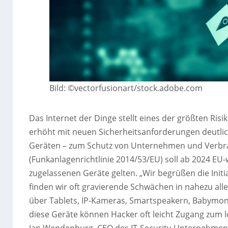
Bild: ©vectorfusionart/stock.adobe.com
Das Internet der Dinge stellt eines der größten Ris
erhöht mit neuen Sicherheitsanforderungen deutlich
Geräten – zum Schutz von Unternehmen und Verbra
(Funkanlagenrichtlinie 2014/53/EU) soll ab 2024 EU-w
zugelassenen Geräte gelten. „Wir begrüßen die Init
finden wir oft gravierende Schwächen in nahezu all
über Tablets, IP-Kameras, Smartspeakern, Babymon
diese Geräte können Hacker oft leicht Zugang zum l
Jan Wendenburg, CEO des IT-Security-Unternehmens