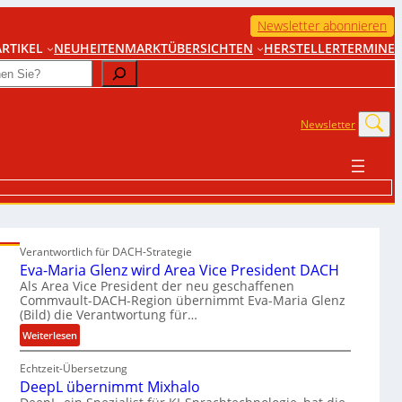
Newsletter abonnieren
RTIKEL
NEUHEITEN
MARKTÜBERSICHTEN
HERSTELLER
TERMINE
Newsletter
Verantwortlich für DACH-Strategie
Eva-Maria Glenz wird Area Vice President DACH
Als Area Vice President der neu geschaffenen
Commvault-DACH-Region übernimmt Eva-Maria Glenz
(Bild) die Verantwortung für…
:
Weiterlesen
E
Echtzeit-Übersetzung
v
DeepL übernimmt Mixhalo
a