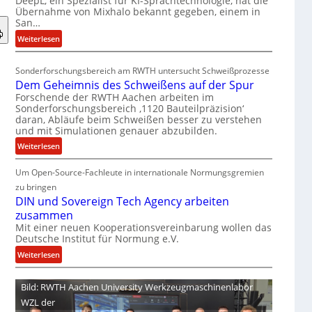
DeepL, ein Spezialist für KI-Sprachtechnologie, hat die
-
Übernahme von Mixhalo bekannt gegeben, einem in
M
San…
a
:
Weiterlesen
r
D
i
e
a
Sonderforschungsbereich am RWTH untersucht Schweißprozesse
e
G
Dem Geheimnis des Schweißens auf der Spur
p
l
Forschende der RWTH Aachen arbeiten im
L
e
Sonderforschungsbereich ‚1120 Bauteilpräzision‘
ü
daran, Abläufe beim Schweißen besser zu verstehen
n
und mit Simulationen genauer abzubilden.
b
z
e
:
w
Weiterlesen
r
D
i
n
Um Open-Source-Fachleute in internationale Normungsgremien
e
r
i
m
d
zu bringen
m
G
A
DIN und Sovereign Tech Agency arbeiten
m
e
r
zusammen
t
h
e
Mit einer neuen Kooperationsvereinbarung wollen das
M
Deutsche Institut für Normung e.V.
e
a
i
i
V
:
Weiterlesen
x
m
i
D
h
n
c
I
Bild: RWTH Aachen University Werkzeugmaschinenlabor
a
i
e
N
WZL der
l
s
P
u