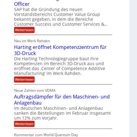
t
o
Officer
&
l
e
r
SAP hat die Gründung des neuen
V
i
m
O
Vorstandsbereichs Customer Value Group
S
n
P
a
t
bekannt gegeben, in dem die Bereiche
e
S
H
e
G
Customer Success und Customer Services &…
a
l
u
r
:
Weiterlesen
l
o
l
b
T
a
u
e
h
e
r
p
Neu im Werk Rahden
o
s
i
r
ü
Harting eröffnet Kompetenzzentrum für
m
n
b
E
h
a
3D-Druck
V
e
s
n
ä
e
r
Die Harting Technologiegruppe baut ihre
S
r
g
n
l
Kompetenzen im Bereich 3D-Druck aus und
a
s
i
i
t
eröffnet das ‚Center of Competence Additive
u
i
m
e
Manufacturing‘ im Werk Rahden.
n
6
o
m
r
n
t
e
:
Weiterlesen
5
e
3
A
H
e
M
s
.
p
a
s
Neue Zahlen vom VDMA
r
i
2
s
r
i
Auftragsdämpfer für den Maschinen- und
o
t
i
l
g
l
i
Anlagenbau
n
w
l
u
n
i
Im deutschen Maschinen- und Anlagenbau
g
i
t
g
r
sanken die Bestellungen im Februar insgesamt
e
f
o
d
um 12% zum Vorjahr.
r
ü
C
n
ö
:
Weiterlesen
h
r
e
f
A
i
f
E
n
u
e
Kommentar zum World Quantum Day
n
f
f
M