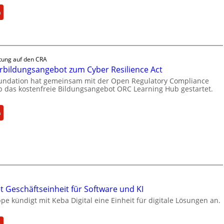
:
n
B
o
x
l
tung auf den CRA
i
rbildungsangebot zum Cyber Resilience Act
e
oundation hat gemeinsam mit der Open Regulatory Compliance
f
 das kostenfreie Bildungsangebot ORC Learning Hub gestartet.
e
r
:
n
t
N
a
e
k
u
t
e
u
s
e
W
l
e
 Geschäftseinheit für Software und KI
l
i
e kündigt mit Keba Digital eine Einheit für digitale Lösungen an.
e
t
Z
e
a
: