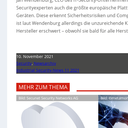
Securityexperten auch die größte europäische Plat
Geräten. Diese erkennt Sicherheitsrisiken und Com
ist laut Wendenburg allerdings die unzureichende K
Hersteller erschwert – obwohl sie bald für alle Herste
10. November 2021
Security
,
Newsarchiv
Industrial Security-News 11 2021
MEHR ZUM THEMA
Bild: Secunet Security Networks AG
Bild: ©metamor