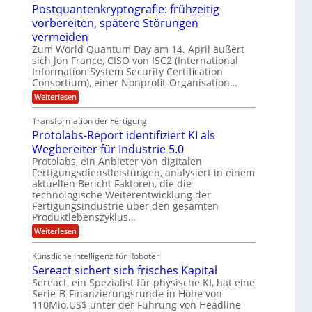
U
e
Postquantenkryptografie: frühzeitig
t
C
E
t
S
r
u
vorbereiten, spätere Störungen
K
A
-
a
s
o
vermeiden
g
t
u
D
m
s
Zum World Quantum Day am 14. April äußert
o
n
p
o
d
m
sich Jon France, CISO von ISC2 (International
e
d
ä
l
e
Information System Security Certification
t
m
r
L
l
Consortium), einer Nonprofit-Organisation…
e
p
O
n
a
a
:
f
Weiterlesen
ff
z
P
e
t
i
r
z
o
r
c
e
Transformation der Fertigung
e
s
f
e
n
i
Protolabs-Report identifiziert KI als
t
ü
r
t
q
r
n
Wegbereiter für Industrie 5.0
r
u
d
a
Protolabs, ein Anbieter von digitalen
u
a
e
m
Fertigungsdienstleistungen, analysiert in einem
m
n
n
f
aktuellen Bericht Faktoren, die die
t
M
e
ü
e
a
technologische Weiterentwicklung der
r
r
n
s
Fertigungsindustrie über den gesamten
3
i
k
c
Produktlebenszyklus…
D
r
h
k
-
:
Weiterlesen
y
i
a
D
P
p
n
r
r
t
e
Künstliche Intelligenz für Roboter
u
o
o
n
Sereact sichert sich frisches Kapital
c
t
g
-
k
o
r
Sereact, ein Spezialist für physische KI, hat eine
u
l
a
n
Serie-B-Finanzierungsrunde in Höhe von
a
f
d
110Mio.US$ unter der Führung von Headline
b
i
A