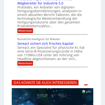
i
n
ü
q
Wegbereiter für Industrie 5.0
r
t
r
n
u
Protolabs, ein Anbieter von digitalen
r
d
a
a
Fertigungsdienstleistungen, analysiert in
u
e
n
m
m
n
einem aktuellen Bericht Faktoren, die die
t
f
M
e
technologische Weiterentwicklung der
e
ü
a
Fertigungsindustrie über den gesamten
n
r
r
s
k
Produktlebenszyklus…
i
3
c
r
D
:
Weiterlesen
h
k
y
-
P
i
p
a
D
r
n
t
Künstliche Intelligenz für Roboter
r
o
e
o
Sereact sichert sich frisches Kapital
u
t
n
g
c
o
Sereact, ein Spezialist für physische KI, hat
-
r
k
l
u
eine Serie-B-Finanzierungsrunde in Höhe
a
a
n
von 110Mio.US$ unter der Führung von
f
b
d
i
Headline abgeschlossen, an der sich…
s
A
e
:
-
Weiterlesen
n
:
S
R
l
f
e
e
a
r
r
p
g
ü
e
o
e
h
a
r
n
z
DAS KÖNNTE SIE AUCH INTERESSIEREN
c
t
b
e
t
i
a
i
s
d
u
t
i
e
i
c
n
g
h
t
v
e
i
o