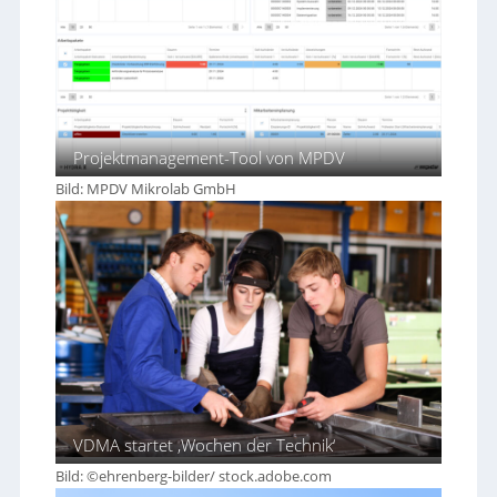
r
d
i
e
e
n
5
.
0
Projektmanagement-Tool von MPDV
Bild: MPDV Mikrolab GmbH
VDMA startet ‚Wochen der Technik‘
Bild: ©ehrenberg-bilder/ stock.adobe.com