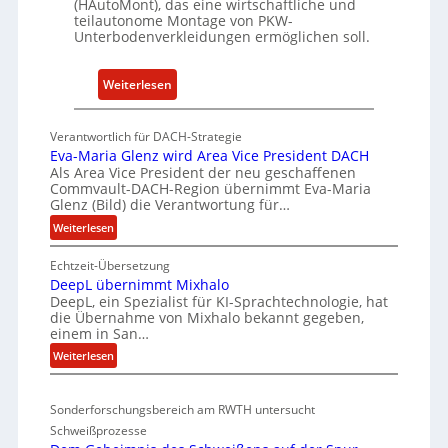
(HAutoMont), das eine wirtschaftliche und
u
d
teilautonome Montage von PKW-
t
K
Unterbodenverkleidungen ermöglichen soll.
e
I
e
:
Weiterlesen
n
P
t
K
w
Verantwortlich für DACH-Strategie
W
i
Eva-Maria Glenz wird Area Vice President DACH
-
Als Area Vice President der neu geschaffenen
c
Commvault-DACH-Region übernimmt Eva-Maria
U
k
Glenz (Bild) die Verantwortung für…
n
e
:
Weiterlesen
t
l
E
e
n
Echtzeit-Übersetzung
v
r
R
DeepL übernimmt Mixhalo
a
b
I
DeepL, ein Spezialist für KI-Sprachtechnologie, hat
-
o
die Übernahme von Mixhalo bekannt gegeben,
S
M
einem in San…
d
C
a
:
Weiterlesen
e
r
-
D
n
i
V
e
a
v
-
Sonderforschungsbereich am RWTH untersucht
e
G
e
S
Schweißprozesse
p
l
r
i