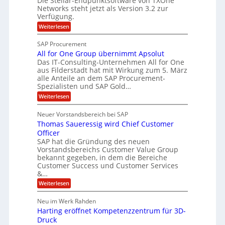
Die Stellar-Endpunktsoftware von TXOne
t
c
g
-
Networks steht jetzt als Version 3.2 zur
A
h
Verfügung.
S
p
e
p
:
Weiterlesen
p
f
O
e
T
e
b
SAP Procurement
z
-
r
e
All for One Group übernimmt Apsolut
S
i
n
e
Das IT-Consulting-Unternehmen All for One
i
a
c
e
aus Filderstadt hat mit Wirkung zum 5. März
I
l
u
alle Anteile an dem SAP Procurement-
n
F
r
i
Spezialisten und SAP Gold…
n
i
S
s
:
t
Weiterlesen
t
t
A
y
C
l
s
J
Neuer Vorstandsbereich bei SAP
T
l
y
u
Thomas Saueressig wird Chief Customer
f
s
O
l
o
t
Officer
&
r
e
i
SAP hat die Gründung des neuen
O
V
m
Vorstandsbereichs Customer Value Group
a
n
S
P
bekannt gegeben, in dem die Bereiche
H
e
t
S
Customer Success und Customer Services
G
e
u
&…
r
l
a
b
o
l
:
l
Weiterlesen
u
a
e
T
e
p
r
h
r
Neu im Werk Rahden
ü
i
s
o
h
b
n
Harting eröffnet Kompetenzzentrum für 3D-
m
E
e
V
ä
a
Druck
n
r
e
s