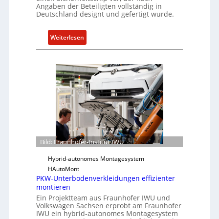
l
Angaben der Beteiligten vollständig in
s
i
Deutschland designt und gefertigt wurde.
e
e
i
n
:
Weiterlesen
n
c
F
h
e
r
e
A
a
i
c
u
t
t
n
f
h
ü
o
r
f
S
e
o
r
Bild: Fraunhofer-Institut IWU
f
-
t
Hybrid-autonomes Montagesystem
I
w
HAutoMont
n
a
PKW-Unterbodenverkleidungen effizienter
s
r
montieren
t
e
Ein Projektteam aus Fraunhofer IWU und
i
u
Volkswagen Sachsen erprobt am Fraunhofer
t
IWU ein hybrid-autonomes Montagesystem
n