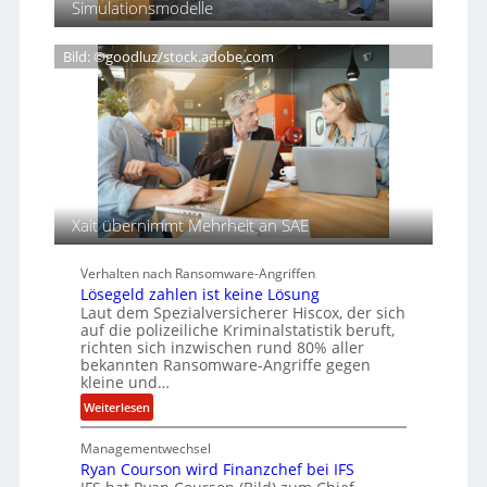
Simulationsmodelle
o
D
r
w
n
A
e
e
t
Bild: ©goodluz/stock.adobe.com
C
i
i
i
H
g
ß
e
n
e
r
T
n
e
s
e
c
a
n
h
u
A
f
Xait übernimmt Mehrheit an SAE
g
d
e
e
n
r
Verhalten nach Ransomware-Angriffen
c
S
Lösegeld zahlen ist keine Lösung
y
p
Laut dem Spezialversicherer Hiscox, der sich
a
auf die polizeiliche Kriminalstatistik beruft,
u
richten sich inzwischen rund 80% aller
r
r
bekannten Ransomware-Angriffe gegen
b
kleine und…
e
:
Weiterlesen
i
L
t
Managementwechsel
ö
e
Ryan Courson wird Finanzchef bei IFS
s
n