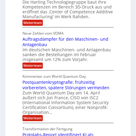
l
Die Harting Technologiegruppe baut ihre
n
r
g
S
t
Kompetenzen im Bereich 3D-Druck aus und
i
s
a
i
m
eröffnet das ‚Center of Competence Additive
i
6
u
n
m
o
Manufacturing‘ im Werk Rahden.
e
5
t
n
e
r
:
Weiterlesen
M
A
3
e
H
e
p
.
i
s
a
s
r
2
Neue Zahlen vom VDMA
s
r
l
o
i
i
Auftragsdämpfer für den Maschinen- und
t
l
l
g
i
n
Anlagenbau
u
i
w
n
Im deutschen Maschinen- und Anlagenbau
t
g
i
g
o
sanken die Bestellungen im Februar
r
f
e
n
insgesamt um 12% zum Vorjahr.
d
r
ü
C
e
ö
:
Weiterlesen
r
h
f
A
n
i
E
f
u
U
Kommentar zum World Quantum Day
e
n
f
M
f
S
Postquantenkryptografie: frühzeitig
e
t
E
C
t
r
-
vorbereiten, spätere Störungen vermeiden
u
A
K
a
Zum World Quantum Day am 14. April
D
s
o
g
u
äußert sich Jon France, CISO von ISC2
t
o
m
s
n
(International Information System Security
o
p
d
l
m
Certification Consortium), einer Nonprofit-
e
d
ä
l
e
t
Organisation…
m
L
r
e
a
p
:
Weiterlesen
a
O
n
f
r
P
ff
z
e
t
o
i
z
Transformation der Fertigung
r
e
s
c
e
f
Protolabs-Report identifiziert KI als
t
e