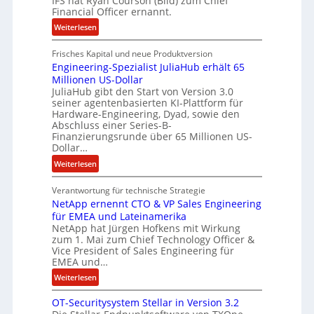
IFS hat Ryan Courson (Bild) zum Chief
e
z
Financial Officer ernannt.
g
u
:
Weiterlesen
e
s
R
l
a
Frisches Kapital und neue Produktversion
y
d
m
Engineering-Spezialist JuliaHub erhält 65
a
z
m
Millionen US-Dollar
n
a
e
JuliaHub gibt den Start von Version 3.0
C
h
n
seiner agentenbasierten KI-Plattform für
o
l
Hardware-Engineering, Dyad, sowie den
u
e
Abschluss einer Series-B-
r
n
Finanzierungsrunde über 65 Millionen US-
Dollar…
s
i
o
s
:
Weiterlesen
n
t
E
w
k
Verantwortung für technische Strategie
n
i
e
NetApp ernennt CTO & VP Sales Engineering
g
r
i
für EMEA und Lateinamerika
i
d
NetApp hat Jürgen Hofkens mit Wirkung
n
n
zum 1. Mai zum Chief Technology Officer &
F
e
e
Vice President of Sales Engineering für
i
L
e
EMEA und…
n
ö
r
:
Weiterlesen
a
s
i
N
n
u
n
OT-Securitysystem Stellar in Version 3.2
e
z
n
g