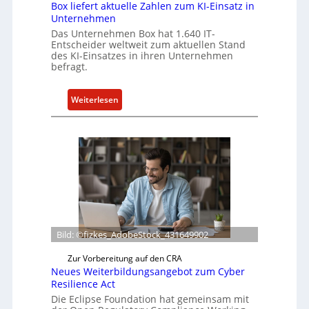
Box liefert aktuelle Zahlen zum KI-Einsatz in
Unternehmen
Das Unternehmen Box hat 1.640 IT-
Entscheider weltweit zum aktuellen Stand
des KI-Einsatzes in ihren Unternehmen
befragt.
:
Weiterlesen
B
o
x
l
i
e
f
e
r
Bild: ©fizkes_AdobeStock_431649902
t
a
Zur Vorbereitung auf den CRA
Neues Weiterbildungsangebot zum Cyber
k
Resilience Act
t
Die Eclipse Foundation hat gemeinsam mit
u