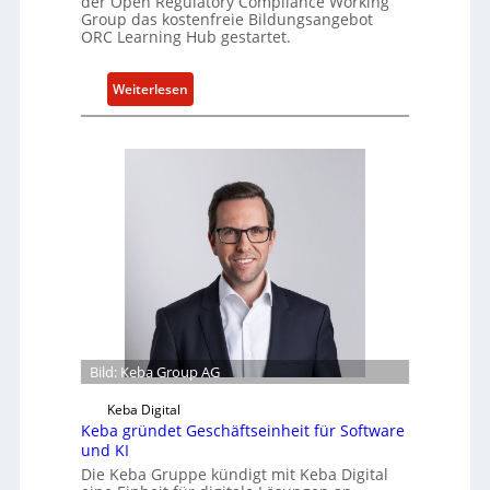
der Open Regulatory Compliance Working
e
Group das kostenfreie Bildungsangebot
l
ORC Learning Hub gestartet.
l
e
:
Weiterlesen
Z
N
a
e
h
u
l
e
e
s
n
W
z
e
u
i
m
t
K
e
I
r
-
b
Bild: Keba Group AG
E
i
i
Keba Digital
l
n
Keba gründet Geschäftseinheit für Software
d
s
und KI
u
a
Die Keba Gruppe kündigt mit Keba Digital
n