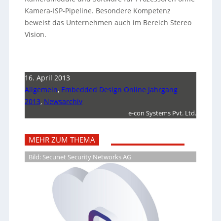
Kamera-ISP-Pipeline. Besondere Kompetenz
beweist das Unternehmen auch im Bereich Stereo
Vision.
16. April 2013
Allgemein
,
Embedded Design Online Jahrgang
2013
,
Newsarchiv
e-con Systems Pvt. Ltd.
MEHR ZUM THEMA
Bild: Secunet Security Networks AG