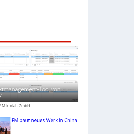
ektmanagement-Tool von
V
V Mikrolab GmbH
IFM baut neues Werk in China