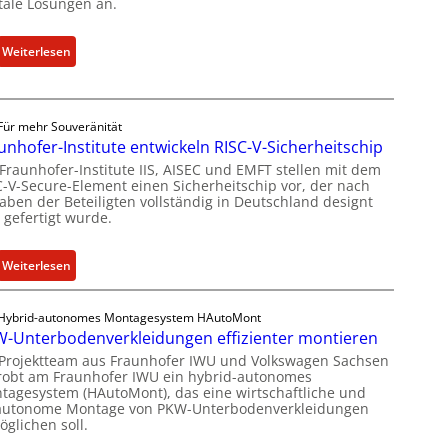
itale Lösungen an.
e
W
l
e
:
Weiterlesen
l
i
K
e
t
e
Z
e
b
a
r
Für mehr Souveränität
a
h
b
unhofer-Institute entwickeln RISC-V-Sicherheitschip
g
l
i
 Fraunhofer-Institute IIS, AISEC und EMFT stellen mit dem
r
e
C-V-Secure-Element einen Sicherheitschip vor, der nach
l
ü
aben der Beteiligten vollständig in Deutschland designt
n
d
 gefertigt wurde.
n
z
u
d
u
n
e
m
:
Weiterlesen
g
t
K
F
s
G
I
r
a
Hybrid-autonomes Montagesystem HAutoMont
e
-
a
n
-Unterbodenverkleidungen effizienter montieren
s
E
u
g
 Projektteam aus Fraunhofer IWU und Volkswagen Sachsen
c
i
n
e
robt am Fraunhofer IWU ein hybrid-autonomes
h
n
h
tagesystem (HAutoMont), das eine wirtschaftliche und
b
lautonome Montage von PKW-Unterbodenverkleidungen
ä
s
o
o
glichen soll.
f
a
f
t