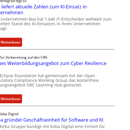
Reifegrad legt zu
 liefert aktuelle Zahlen zum KI-Einsatz in
ternehmen
 Unternehmen Box hat 1.640 IT-Entscheider weltweit zum
uellen Stand des KI-Einsatzes in ihren Unternehmen
agt.
:
Weiterlesen
B
o
Zur Vorbereitung auf den CRA
x
es Weiterbildungsangebot zum Cyber Resilience
l
i
 Eclipse Foundation hat gemeinsam mit der Open
e
ulatory Compliance Working Group das kostenfreie
dungsangebot ORC Learning Hub gestartet.
f
e
r
:
Weiterlesen
t
N
a
e
Keba Digital
k
u
a gründet Geschäftseinheit für Software und KI
t
e
 Keba Gruppe kündigt mit Keba Digital eine Einheit für
u
s