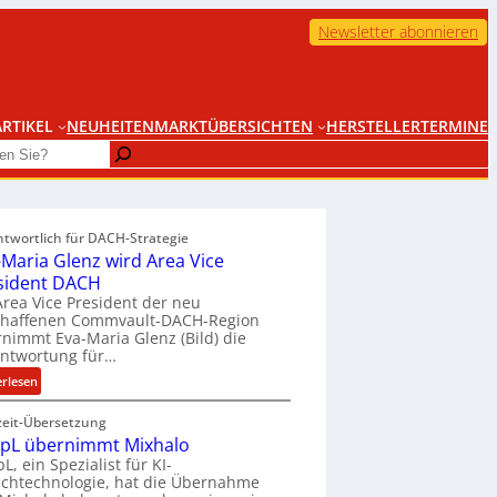
Newsletter abonnieren
RTIKEL
NEUHEITEN
MARKTÜBERSICHTEN
HERSTELLER
TERMINE
ntwortlich für DACH-Strategie
-Maria Glenz wird Area Vice
sident DACH
Area Vice President der neu
chaffenen Commvault-DACH-Region
nimmt Eva-Maria Glenz (Bild) die
antwortung für…
:
erlesen
E
zeit-Übersetzung
v
pL übernimmt Mixhalo
a
L, ein Spezialist für KI-
-
chtechnologie, hat die Übernahme
M