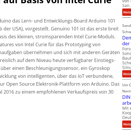
von 
San
Weit
duino das Lern- und Entwicklungs-Board Arduino 101
Sond
 der USA), vorgestellt. Genuino 101 ist das erste breit
Schw
asis des kleinen, stromsparenden Intel Curie-Moduls.
Dem
der
atures von Intel Curie für das Prototyping von
For
enaufgaben übernehmen und sich mit anderen Geräten
Sond
Baut
reislich auf dem Niveau heute verfügbarer Einstiegs-
Schw
Simu
t über einen Beschleunigungssensor, ein Gyroskop
Weit
icklung von intelligenten, über das IoT verbundene,
zur Open Source Elektronik-Plattform von Arduino. Das
Um O
al 2016 zu einem empfohlenen Verkaufspreis von 30
Norm
DIN
arb
Mit 
Koop
Deut
Weit