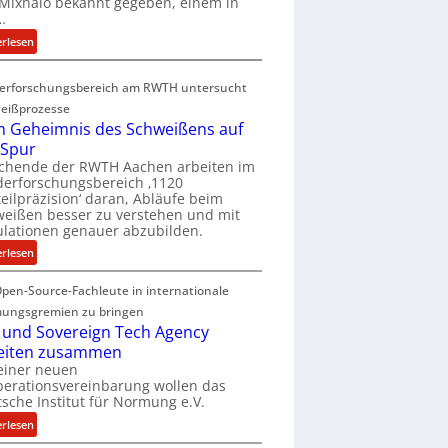
Mixhalo bekannt gegeben, einem in
a
…
r
:
erlesen
i
D
a
e
G
erforschungsbereich am RWTH untersucht
e
l
eißprozesse
p
e
 Geheimnis des Schweißens auf
L
n
 Spur
ü
z
schende der RWTH Aachen arbeiten im
b
w
erforschungsbereich ‚1120
e
eilpräzision‘ daran, Abläufe beim
i
r
eißen besser zu verstehen und mit
r
lationen genauer abzubilden.
n
d
i
:
erlesen
A
m
D
r
m
pen-Source-Fachleute in internationale
e
e
t
m
ungsgremien zu bringen
a
M
G
 und Sovereign Tech Agency
V
i
e
eiten zusammen
i
x
h
einer neuen
c
h
erationsvereinbarung wollen das
e
e
sche Institut für Normung e.V.
a
i
P
l
m
:
erlesen
r
o
n
D
e