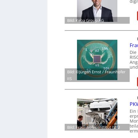
dig
Bild: Keba Group AG
Fra
Die
RIS
Ang
und
Bild: ©Jürgen Ernst / Fraunhofer
IIS
PKW
Ein
erp
Mon
tei
Bild: Fraunhofer-Institut IWU
ermö