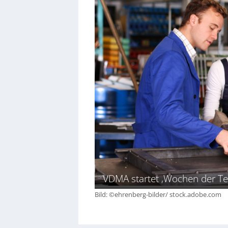
VDMA startet ‚Wochen der Te
Bild: ©ehrenberg-bilder/ stock.adobe.com