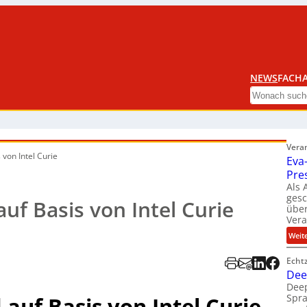
NEWS
FACHA
Search
Vera
 von Intel Curie
Eva
Pre
Als 
ges
uf Basis von Intel Curie
über
Ver
Weit
Echt
Dee
Deep
Spra
auf Basis von Intel Curie