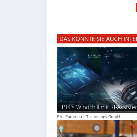
DAS KÖNNTE SIE AUCH INTE
PTCs Windchill mit KI-Assiste
Bild: Parametric Technology GmbH