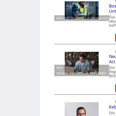
Box
Un
Das
Bild: ©JD Studio/stock.adobe.com
akt
befr
Neu
Act
Die
Bild:
Reg
©fizkes_AdobeStock_431649902
Bil
Keb
Die