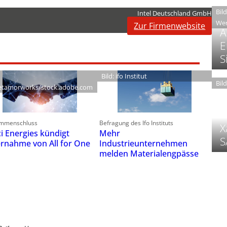
Bil
Intel Deutschland GmbH
Wer
Zur Firmenwebsite
A
E
S
Bild: ifo Institut
Bil
tamorworks/stock.adobe.com
mmenschluss
Befragung des Ifo Instituts
X
ci Energies kündigt
Mehr
S
rnahme von All for One
Industrieunternehmen
melden Materialengpässe