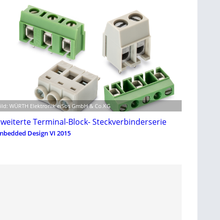
ild: WÜRTH Elektronik eiSos GmbH & Co.KG
rweiterte Terminal-Block- Steckverbinderserie
mbedded Design VI 2015