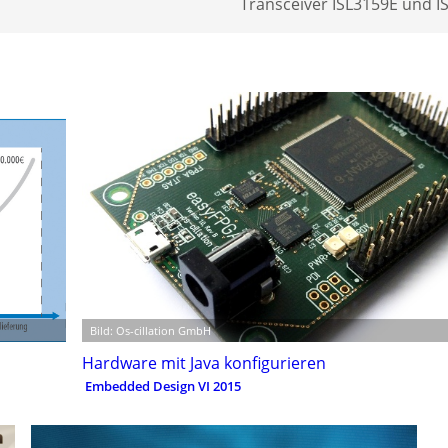
Transceiver ISL3159E und I
Bild: Os-cillation GmbH
Hardware mit Java konfigurieren
Embedded Design VI 2015