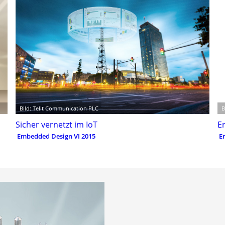
Bild: Telit Communication PLC
B
Sicher vernetzt im IoT
E
Embedded Design VI 2015
E