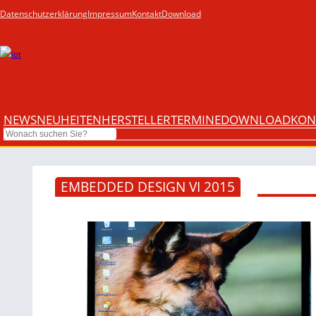
Datenschutzerklärung
Impressum
Kontakt
Download
NEWS
NEUHEITEN
HERSTELLER
TERMINE
DOWNLOAD
KON
Search
EMBEDDED DESIGN VI 2015