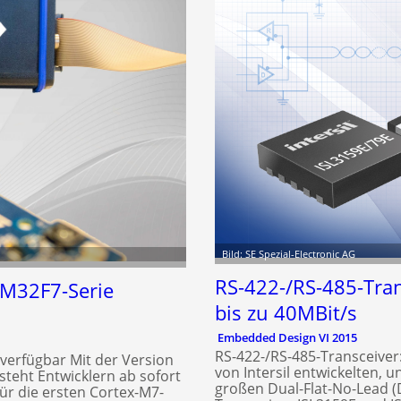
Bild: SE Spezial-Electronic AG
RS-422-/RS-485-Tran
TM32F7-Serie
bis zu 40MBit/s
Embedded Design VI 2015
RS-422-/RS-485-Transceiver
verfügbar Mit der Version
von Intersil entwickelten,
steht Entwicklern ab sofort
großen Dual-Flat-No-Lead (
r die ersten Cortex-M7-