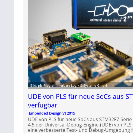
Bild: pls Programmierbare Logik & Systeme GmbH
UDE von PLS für neue SoCs aus S
verfügbar
Embedded Design VI 2015
UDE von PLS für neue SoCs aus STM32F7-Serie 
4.5 der Universal-Debug-Engine-(UDE) von PLS 
eine verbesserte Test- und Debug-Umgebung fü