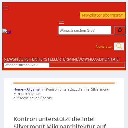
Newsletter abonnieren
Search
Newsletter
NEWS
NEUHEITEN
HERSTELLER
TERMINE
DOWNLOAD
KONTAKT
Search
Home
»
Allgemein
»
Kontron unterstützt die Intel Silvermont
Mikroarchitektur
auf sechs neuen Boards
Kontron unterstützt die Intel
Silvermont Mikroarchitektur auf