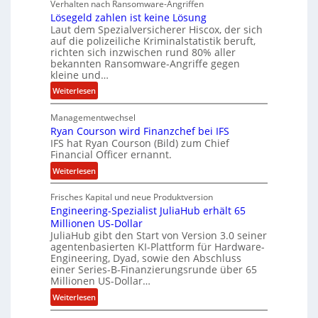
Verhalten nach Ransomware-Angriffen
r
c
Lösegeld zahlen ist keine Lösung
S
y
Laut dem Spezialversicherer Hiscox, der sich
p
a
auf die polizeiliche Kriminalstatistik beruft,
u
r
richten sich inzwischen rund 80% aller
r
b
bekannten Ransomware-Angriffe gegen
kleine und…
e
i
:
Weiterlesen
t
L
e
Managementwechsel
ö
n
Ryan Courson wird Finanzchef bei IFS
s
IFS hat Ryan Courson (Bild) zum Chief
z
e
Financial Officer ernannt.
u
g
s
:
Weiterlesen
e
a
R
l
m
Frisches Kapital und neue Produktversion
y
d
Engineering-Spezialist JuliaHub erhält 65
m
a
z
Millionen US-Dollar
e
n
a
JuliaHub gibt den Start von Version 3.0 seiner
n
C
h
agentenbasierten KI-Plattform für Hardware-
o
l
Engineering, Dyad, sowie den Abschluss
u
e
einer Series-B-Finanzierungsrunde über 65
r
n
Millionen US-Dollar…
s
i
:
Weiterlesen
o
s
E