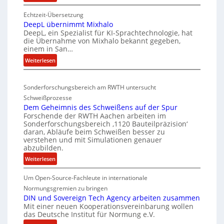
E
e
n
Echtzeit-Übersetzung
v
r
R
DeepL übernimmt Mixhalo
a
b
I
DeepL, ein Spezialist für KI-Sprachtechnologie, hat
-
o
S
die Übernahme von Mixhalo bekannt gegeben,
M
einem in San…
d
C
a
:
Weiterlesen
e
-
r
D
n
V
i
e
a
v
-
Sonderforschungsbereich am RWTH untersucht
e
G
e
S
Schweißprozesse
p
l
r
i
Dem Geheimnis des Schweißens auf der Spur
L
e
k
c
Forschende der RWTH Aachen arbeiten im
ü
n
Sonderforschungsbereich ‚1120 Bauteilpräzision‘
l
h
b
z
daran, Abläufe beim Schweißen besser zu
e
e
e
w
verstehen und mit Simulationen genauer
i
r
r
abzubilden.
i
n
d
h
r
:
Weiterlesen
i
u
e
d
D
m
n
A
i
Um Open-Source-Fachleute in internationale
e
m
r
g
t
m
Normungsgremien zu bringen
t
e
G
e
DIN und Sovereign Tech Agency arbeiten zusammen
s
M
a
Mit einer neuen Kooperationsvereinbarung wollen
e
n
c
i
das Deutsche Institut für Normung e.V.
V
h
e
h
x
i