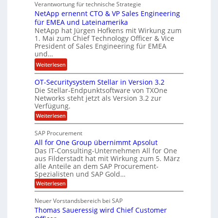
n
t
Verantwortung für technische Strategie
n
w
k
NetApp ernennt CTO & VP Sales Engineering
g
i
e
für EMEA und Lateinamerika
i
r
i
NetApp hat Jürgen Hofkens mit Wirkung zum
n
d
1. Mai zum Chief Technology Officer & Vice
n
e
President of Sales Engineering für EMEA
F
e
e
und…
i
L
r
:
Weiterlesen
n
ö
i
N
a
s
n
OT-Securitysystem Stellar in Version 3.2
e
n
u
g
Die Stellar-Endpunktsoftware von TXOne
t
z
n
-
Networks steht jetzt als Version 3.2 zur
A
c
g
Verfügung.
S
p
h
p
:
Weiterlesen
p
e
O
e
T
e
f
SAP Procurement
z
-
r
b
All for One Group übernimmt Apsolut
S
i
n
e
e
Das IT-Consulting-Unternehmen All for One
a
c
e
aus Filderstadt hat mit Wirkung zum 5. März
i
l
u
alle Anteile an dem SAP Procurement-
n
I
r
i
Spezialisten und SAP Gold…
n
F
i
s
:
t
Weiterlesen
t
S
t
A
y
C
l
s
J
Neuer Vorstandsbereich bei SAP
T
l
y
u
Thomas Saueressig wird Chief Customer
f
s
O
l
o
t