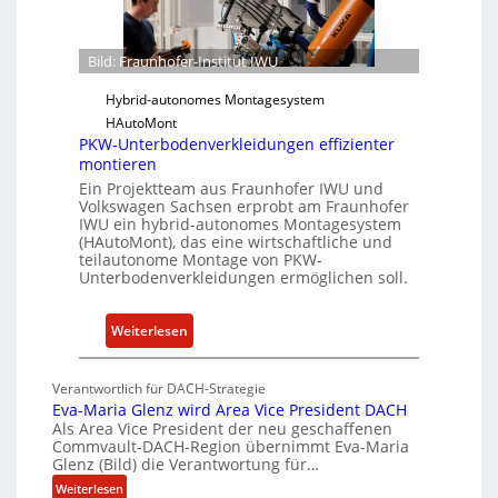
f
S
e
o
r
f
Bild: Fraunhofer-Institut IWU
-
t
I
Hybrid-autonomes Montagesystem
w
n
HAutoMont
a
PKW-Unterbodenverkleidungen effizienter
s
r
montieren
t
e
Ein Projektteam aus Fraunhofer IWU und
i
u
Volkswagen Sachsen erprobt am Fraunhofer
t
n
IWU ein hybrid-autonomes Montagesystem
u
d
(HAutoMont), das eine wirtschaftliche und
teilautonome Montage von PKW-
t
K
Unterbodenverkleidungen ermöglichen soll.
e
I
e
:
n
Weiterlesen
P
t
K
w
Verantwortlich für DACH-Strategie
W
i
Eva-Maria Glenz wird Area Vice President DACH
-
c
Als Area Vice President der neu geschaffenen
Commvault-DACH-Region übernimmt Eva-Maria
U
k
Glenz (Bild) die Verantwortung für…
n
e
:
Weiterlesen
t
l