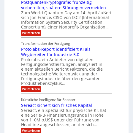
f
S
Postquantenkryptografie: frühzeitig
e
t
E
C
t
r
-
vorbereiten, spätere Störungen vermeiden
u
A
K
a
Zum World Quantum Day am 14. April äußert
D
s
o
g
u
sich Jon France, CISO von ISC2 (International
t
o
m
s
n
Information System Security Certification
o
p
d
l
m
Consortium), einer Nonprofit-Organisation…
e
d
ä
l
e
t
m
:
L
Weiterlesen
r
e
a
p
P
a
O
n
f
o
r
ff
Transformation der Fertigung
z
e
t
s
i
z
r
Protolabs-Report identifiziert KI als
t
e
c
e
f
q
Wegbereiter für Industrie 5.0
e
i
n
ü
u
Protolabs, ein Anbieter von digitalen
r
t
r
n
a
Fertigungsdienstleistungen, analysiert in
r
d
n
a
einem aktuellen Bericht Faktoren, die die
u
e
t
m
m
n
technologische Weiterentwicklung der
e
f
M
e
Fertigungsindustrie über den gesamten
n
ü
a
k
Produktlebenszyklus…
r
r
s
r
:
Weiterlesen
i
3
c
y
P
D
h
k
p
r
-
i
t
Künstliche Intelligenz für Roboter
a
o
D
n
o
Sereact sichert sich frisches Kapital
t
r
e
g
o
Sereact, ein Spezialist für physische KI, hat
u
n
r
l
c
eine Serie-B-Finanzierungsrunde in Höhe
-
a
a
k
u
von 110Mio.US$ unter der Führung von
f
b
n
i
Headline abgeschlossen, an der sich…
s
d
e
:
-
Weiterlesen
A
: