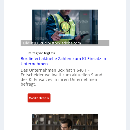
Bild: ©JD Studio/stock.adobe.com
Reifegrad legt zu
Box liefert aktuelle Zahlen zum KI-Einsatz in
Unternehmen
Das Unternehmen Box hat 1.640 IT-
Entscheider weltweit zum aktuellen Stand
des KI-Einsatzes in ihren Unternehmen
befragt.
:
Weiterlesen
B
o
x
l
i