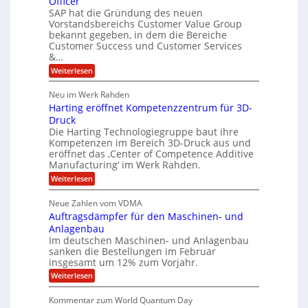
Officer
&
r
e
i
SAP hat die Gründung des neuen
O
V
m
Vorstandsbereichs Customer Value Group
a
n
S
P
bekannt gegeben, in dem die Bereiche
H
e
t
S
Customer Success und Customer Services
G
e
u
&…
r
l
a
b
o
l
:
l
Weiterlesen
u
a
e
T
e
p
r
h
r
Neu im Werk Rahden
ü
i
s
o
h
b
n
Harting eröffnet Kompetenzzentrum für 3D-
m
E
e
V
ä
a
Druck
n
r
e
s
l
Die Harting Technologiegruppe baut ihre
n
r
g
S
t
Kompetenzen im Bereich 3D-Druck aus und
i
s
a
i
m
eröffnet das ‚Center of Competence Additive
i
6
u
n
m
o
Manufacturing‘ im Werk Rahden.
e
5
t
n
e
r
:
Weiterlesen
M
A
3
e
H
e
p
.
i
s
a
s
r
2
Neue Zahlen vom VDMA
s
r
l
o
i
i
Auftragsdämpfer für den Maschinen- und
t
l
l
g
i
n
Anlagenbau
u
i
w
n
Im deutschen Maschinen- und Anlagenbau
t
g
i
g
o
sanken die Bestellungen im Februar
r
f
e
n
insgesamt um 12% zum Vorjahr.
d
r
ü
C
e
ö
:
Weiterlesen
r
h
f
A
n
i
E
f
u
U
Kommentar zum World Quantum Day
e
n
f
M