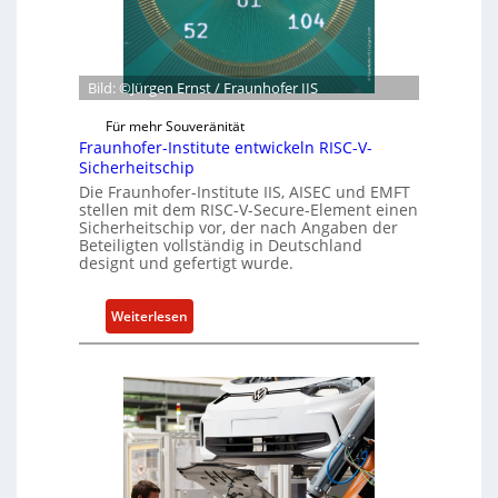
m
C
e
e
y
t
n
b
G
e
e
Bild: ©Jürgen Ernst / Fraunhofer IIS
r
s
Für mehr Souveränität
R
c
Fraunhofer-Institute entwickeln RISC-V-
e
h
Sicherheitschip
s
ä
Die Fraunhofer-Institute IIS, AISEC und EMFT
i
f
stellen mit dem RISC-V-Secure-Element einen
l
t
Sicherheitschip vor, der nach Angaben der
Beteiligten vollständig in Deutschland
i
s
designt und gefertigt wurde.
e
e
n
i
:
Weiterlesen
c
n
F
e
h
r
A
e
a
c
i
u
t
t
n
f
h
ü
o
r