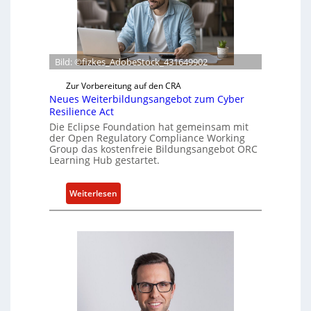
e
f
e
r
Bild: ©fizkes_AdobeStock_431649902
t
a
Zur Vorbereitung auf den CRA
k
Neues Weiterbildungsangebot zum Cyber
Resilience Act
t
Die Eclipse Foundation hat gemeinsam mit
u
der Open Regulatory Compliance Working
e
Group das kostenfreie Bildungsangebot ORC
l
Learning Hub gestartet.
l
e
:
Weiterlesen
Z
N
a
e
h
u
l
e
e
s
n
W
z
e
u
i