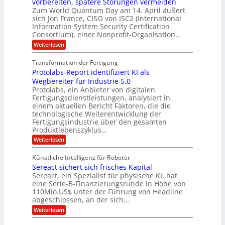
vorbereiten, spätere Störungen vermeiden
E
u
K
a
S
Zum World Quantum Day am 14. April äußert
s
o
g
A
-
sich Jon France, CISO von ISC2 (International
t
m
s
u
Information System Security Certification
o
D
p
d
m
n
Consortium), einer Nonprofit-Organisation…
e
ä
o
e
t
m
d
:
Weiterlesen
l
r
e
p
P
L
O
l
n
f
o
ff
a
Transformation der Fertigung
z
e
a
s
i
z
r
Protolabs-Report identifiziert KI als
t
t
r
c
e
f
q
Wegbereiter für Industrie 5.0
e
e
n
ü
u
Protolabs, ein Anbieter von digitalen
r
i
t
r
a
Fertigungsdienstleistungen, analysiert in
r
d
n
n
einem aktuellen Bericht Faktoren, die die
u
e
t
a
m
n
technologische Weiterentwicklung der
e
f
m
M
Fertigungsindustrie über den gesamten
n
ü
a
k
e
Produktlebenszyklus…
r
s
r
r
:
Weiterlesen
3
c
y
P
D
h
i
p
r
-
i
t
Künstliche Intelligenz für Roboter
k
o
D
n
o
Sereact sichert sich frisches Kapital
a
t
r
e
g
o
Sereact, ein Spezialist für physische KI, hat
u
n
r
l
c
eine Serie-B-Finanzierungsrunde in Höhe von
-
a
a
k
u
110Mio.US$ unter der Führung von Headline
f
b
n
i
abgeschlossen, an der sich…
s
d
e
:
-
Weiterlesen
A
:
S
R
n
f
e
e
l