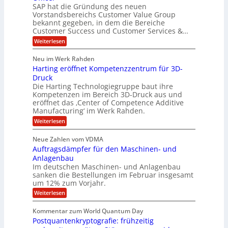
&
r
e
l
SAP hat die Gründung des neuen
O
V
m
i
Vorstandsbereichs Customer Value Group
n
S
P
bekannt gegeben, in dem die Bereiche
a
e
t
S
Customer Success und Customer Services &…
G
e
H
r
l
a
:
Weiterlesen
u
o
l
T
l
b
u
a
h
Neu im Werk Rahden
e
p
r
e
o
ü
i
Harting eröffnet Kompetenzzentrum für 3D-
s
m
r
b
n
a
Druck
E
h
e
V
s
Die Harting Technologiegruppe baut ihre
n
r
e
S
ä
Kompetenzen im Bereich 3D-Druck aus und
n
r
g
a
l
eröffnet das ‚Center of Competence Additive
i
s
u
i
t
m
Manufacturing‘ im Werk Rahden.
i
e
n
m
o
r
6
:
Weiterlesen
t
n
e
e
H
5
A
3
s
a
e
p
Neue Zahlen vom VDMA
.
M
s
r
s
r
2
i
Auftragsdämpfer für den Maschinen- und
i
t
o
g
i
i
Anlagenbau
l
l
w
n
n
Im deutschen Maschinen- und Anlagenbau
u
l
i
g
sanken die Bestellungen im Februar insgesamt
t
g
r
e
i
um 12% zum Vorjahr.
d
f
r
o
C
ö
:
Weiterlesen
ü
n
h
f
A
r
i
f
e
u
Kommentar zum World Quantum Day
e
n
E
f
n
f
Postquantenkryptografie: frühzeitig
e
t
M
C
U
t
r