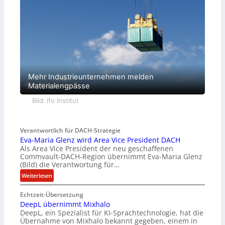
Mehr Industrieunternehmen melden
Materialengpässe
Bild: ifo Institut
Verantwortlich für DACH-Strategie
Eva-Maria Glenz wird Area Vice President DACH
Als Area Vice President der neu geschaffenen
Commvault-DACH-Region übernimmt Eva-Maria Glenz
(Bild) die Verantwortung für…
:
Weiterlesen
E
Echtzeit-Übersetzung
v
DeepL übernimmt Mixhalo
a
DeepL, ein Spezialist für KI-Sprachtechnologie, hat die
-
Übernahme von Mixhalo bekannt gegeben, einem in
M