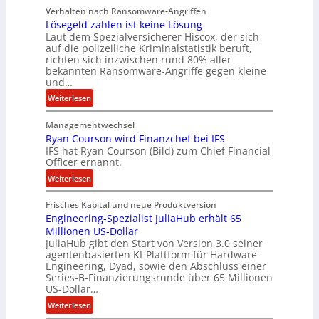
Verhalten nach Ransomware-Angriffen
i
Lösegeld zahlen ist keine Lösung
t
Laut dem Spezialversicherer Hiscox, der sich
e
auf die polizeiliche Kriminalstatistik beruft,
n
richten sich inzwischen rund 80% aller
z
bekannten Ransomware-Angriffe gegen kleine
u
und…
s
:
Weiterlesen
a
L
m
Managementwechsel
ö
m
Ryan Courson wird Finanzchef bei IFS
s
e
IFS hat Ryan Courson (Bild) zum Chief Financial
e
Officer ernannt.
n
g
:
Weiterlesen
e
R
l
Frisches Kapital und neue Produktversion
y
d
Engineering-Spezialist JuliaHub erhält 65
a
z
Millionen US-Dollar
n
a
JuliaHub gibt den Start von Version 3.0 seiner
C
h
agentenbasierten KI-Plattform für Hardware-
o
l
Engineering, Dyad, sowie den Abschluss einer
u
e
Series-B-Finanzierungsrunde über 65 Millionen
r
n
US-Dollar…
s
i
:
Weiterlesen
o
s
E