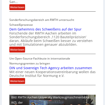
San…
a
:
Weiterlesen
r
D
i
e
a
Sonderforschungsbereich am RWTH untersucht
e
G
Schweißprozesse
p
l
Dem Geheimnis des Schweißens auf der Spur
L
e
Forschende der RWTH Aachen arbeiten im
ü
n
Sonderforschungsbereich ‚1120 Bauteilpräzision‘
b
z
daran, Abläufe beim Schweißen besser zu verstehen
e
w
und mit Simulationen genauer abzubilden.
r
i
:
Weiterlesen
n
r
D
i
d
Um Open-Source-Fachleute in internationale
e
m
A
m
Normungsgremien zu bringen
m
r
G
DIN und Sovereign Tech Agency arbeiten zusammen
t
e
Mit einer neuen Kooperationsvereinbarung wollen das
e
M
a
Deutsche Institut für Normung e.V.
h
i
V
e
:
Weiterlesen
x
i
i
D
h
c
m
I
a
e
n
N
l
Bild: RWTH Aachen University Werkzeugmaschinenlabor
P
i
u
o
r
WZL der
s
n