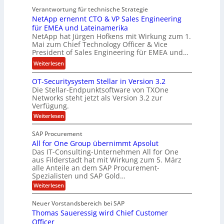
n
t
Verantwortung für technische Strategie
n
w
k
NetApp ernennt CTO & VP Sales Engineering
g
i
e
für EMEA und Lateinamerika
i
r
i
NetApp hat Jürgen Hofkens mit Wirkung zum 1.
n
d
Mai zum Chief Technology Officer & Vice
n
e
President of Sales Engineering für EMEA und…
F
e
e
i
L
:
Weiterlesen
r
n
ö
N
i
OT-Securitysystem Stellar in Version 3.2
a
s
e
n
Die Stellar-Endpunktsoftware von TXOne
n
u
t
g
Networks steht jetzt als Version 3.2 zur
z
n
A
-
Verfügung.
c
g
p
S
:
Weiterlesen
h
p
O
p
e
T
e
e
SAP Procurement
-
f
r
z
All for One Group übernimmt Apsolut
S
b
n
e
Das IT-Consulting-Unternehmen All for One
i
e
c
e
aus Filderstadt hat mit Wirkung zum 5. März
a
u
alle Anteile an dem SAP Procurement-
i
n
l
r
Spezialisten und SAP Gold…
I
n
i
i
:
t
Weiterlesen
F
t
s
A
y
S
C
t
l
s
Neuer Vorstandsbereich bei SAP
T
l
y
J
Thomas Saueressig wird Chief Customer
f
s
O
u
o
t
Officer