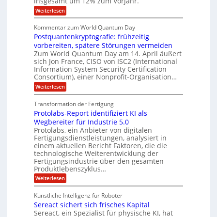
insgesamt um 12% zum Vorjahr.
d
f
r
n
C
ö
:
Weiterlesen
ü
h
e
f
A
r
i
f
u
n
Kommentar zum World Quantum Day
e
n
E
f
U
f
Postquantenkryptografie: frühzeitig
e
t
M
C
t
S
r
vorbereiten, spätere Störungen vermeiden
E
u
K
a
-
Zum World Quantum Day am 14. April äußert
s
o
g
A
sich Jon France, CISO von ISC2 (International
D
t
m
s
u
Information System Security Certification
o
p
o
d
m
n
Consortium), einer Nonprofit-Organisation…
e
ä
l
e
t
m
d
:
Weiterlesen
r
l
e
p
P
L
O
n
f
a
o
ff
a
Transformation der Fertigung
z
e
s
r
i
z
r
Protolabs-Report identifiziert KI als
t
t
c
e
f
q
Wegbereiter für Industrie 5.0
e
e
n
ü
u
Protolabs, ein Anbieter von digitalen
r
i
t
r
a
Fertigungsdienstleistungen, analysiert in
r
d
n
n
einem aktuellen Bericht Faktoren, die die
u
e
t
a
m
n
technologische Weiterentwicklung der
e
f
m
M
Fertigungsindustrie über den gesamten
n
ü
a
k
e
Produktlebenszyklus…
r
s
r
r
:
Weiterlesen
3
c
y
P
D
h
i
p
r
-
i
t
Künstliche Intelligenz für Roboter
k
o
D
n
o
Sereact sichert sich frisches Kapital
a
t
r
e
g
o
Sereact, ein Spezialist für physische KI, hat
u
n
r