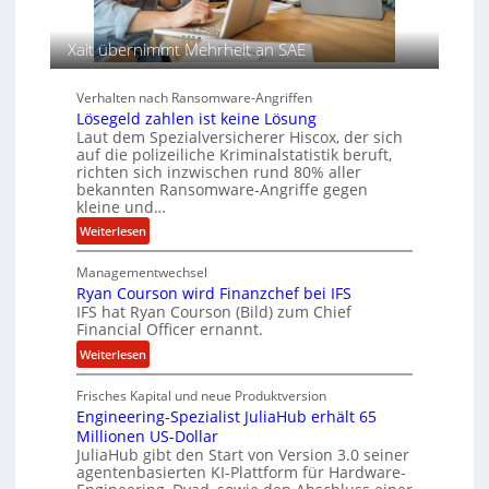
n
u
A
f
g
Xait übernimmt Mehrheit an SAE
d
e
e
n
Verhalten nach Ransomware-Angriffen
r
c
Lösegeld zahlen ist keine Lösung
S
y
Laut dem Spezialversicherer Hiscox, der sich
p
a
auf die polizeiliche Kriminalstatistik beruft,
u
r
richten sich inzwischen rund 80% aller
r
b
bekannten Ransomware-Angriffe gegen
e
kleine und…
i
:
Weiterlesen
t
L
e
Managementwechsel
ö
n
Ryan Courson wird Finanzchef bei IFS
s
z
IFS hat Ryan Courson (Bild) zum Chief
e
u
Financial Officer ernannt.
g
s
:
Weiterlesen
e
a
R
l
m
Frisches Kapital und neue Produktversion
y
d
m
Engineering-Spezialist JuliaHub erhält 65
a
z
e
Millionen US-Dollar
n
a
n
JuliaHub gibt den Start von Version 3.0 seiner
C
h
agentenbasierten KI-Plattform für Hardware-
o
l