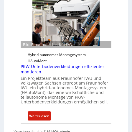
t
t
u
f
n
ü
h
r
o
S
f
o
e
f
r
Bild: Fraunhofer-Institut IWU
t
-
w
I
Hybrid-autonomes Montagesystem
a
n
HAutoMont
r
s
PKW-Unterbodenverkleidungen effizienter
montieren
e
t
u
Ein Projektteam aus Fraunhofer IWU und
i
Volkswagen Sachsen erprobt am Fraunhofer
n
t
IWU ein hybrid-autonomes Montagesystem
d
u
(HAutoMont), das eine wirtschaftliche und
K
t
teilautonome Montage von PKW-
Unterbodenverkleidungen ermöglichen soll.
I
e
e
n
:
Weiterlesen
t
P
w
K
Verantwortlich für DACH-Strategie