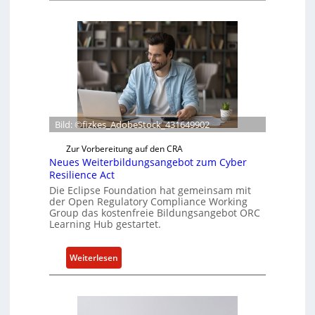
o
x
l
i
e
f
e
r
Bild: ©fizkes_AdobeStock_431649902
t
a
Zur Vorbereitung auf den CRA
k
Neues Weiterbildungsangebot zum Cyber
t
Resilience Act
u
Die Eclipse Foundation hat gemeinsam mit
der Open Regulatory Compliance Working
e
Group das kostenfreie Bildungsangebot ORC
l
Learning Hub gestartet.
l
e
:
Weiterlesen
Z
N
a
e
h
u
l