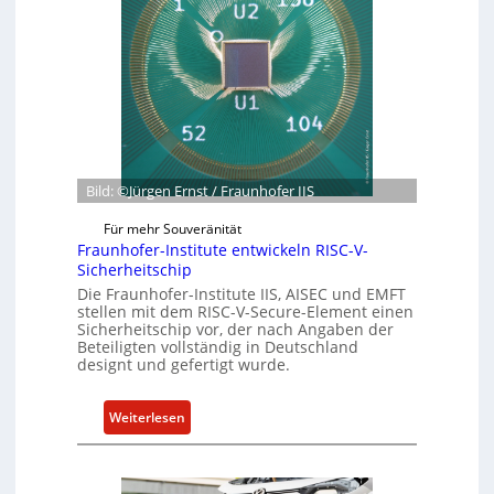
r
t
r
n
z
ü
e
u
n
h
m
d
m
C
e
e
y
t
n
b
G
e
e
Bild: ©Jürgen Ernst / Fraunhofer IIS
r
s
R
Für mehr Souveränität
c
Fraunhofer-Institute entwickeln RISC-V-
e
h
Sicherheitschip
s
ä
Die Fraunhofer-Institute IIS, AISEC und EMFT
i
f
stellen mit dem RISC-V-Secure-Element einen
l
t
Sicherheitschip vor, der nach Angaben der
i
Beteiligten vollständig in Deutschland
s
designt und gefertigt wurde.
e
e
n
i
c
n
:
Weiterlesen
e
h
F
A
e
r
c
i
a