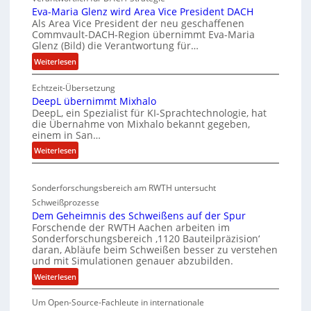
i
W
Eva-Maria Glenz wird Area Vice President DACH
c
-
Als Area Vice President der neu geschaffenen
k
Commvault-DACH-Region übernimmt Eva-Maria
U
Glenz (Bild) die Verantwortung für…
e
n
:
Weiterlesen
l
t
E
n
e
Echtzeit-Übersetzung
v
R
r
DeepL übernimmt Mixhalo
a
I
b
DeepL, ein Spezialist für KI-Sprachtechnologie, hat
-
S
o
die Übernahme von Mixhalo bekannt gegeben,
M
einem in San…
C
d
a
-
:
Weiterlesen
e
r
D
V
n
i
e
-
a
v
Sonderforschungsbereich am RWTH untersucht
e
G
S
e
Schweißprozesse
p
l
i
r
Dem Geheimnis des Schweißens auf der Spur
L
e
c
k
Forschende der RWTH Aachen arbeiten im
ü
n
h
Sonderforschungsbereich ‚1120 Bauteilpräzision‘
l
b
z
daran, Abläufe beim Schweißen besser zu verstehen
e
e
e
w
und mit Simulationen genauer abzubilden.
r
i
r
i
:
Weiterlesen
h
n
d
r
D
i
e
u
d
Um Open-Source-Fachleute in internationale
e
m
i