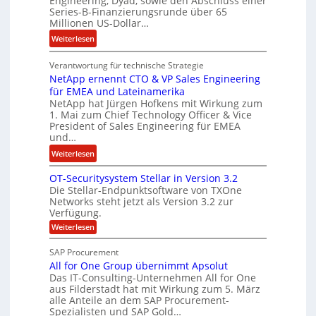
Engineering, Dyad, sowie den Abschluss einer
u
e
Series-B-Finanzierungsrunde über 65
r
n
Millionen US-Dollar…
s
i
:
Weiterlesen
o
s
E
n
t
Verantwortung für technische Strategie
n
w
k
NetApp ernennt CTO & VP Sales Engineering
g
i
e
für EMEA und Lateinamerika
i
r
i
NetApp hat Jürgen Hofkens mit Wirkung zum
n
d
1. Mai zum Chief Technology Officer & Vice
n
e
President of Sales Engineering für EMEA
F
e
e
und…
i
L
r
:
Weiterlesen
n
ö
i
N
a
s
n
OT-Securitysystem Stellar in Version 3.2
e
n
u
g
Die Stellar-Endpunktsoftware von TXOne
t
z
n
-
Networks steht jetzt als Version 3.2 zur
A
c
g
Verfügung.
S
p
h
p
:
Weiterlesen
p
e
O
e
T
e
f
SAP Procurement
z
-
r
b
All for One Group übernimmt Apsolut
S
i
n
e
e
Das IT-Consulting-Unternehmen All for One
a
c
e
aus Filderstadt hat mit Wirkung zum 5. März
i
l
u
alle Anteile an dem SAP Procurement-
n
I
r
i
Spezialisten und SAP Gold…
n
F
i