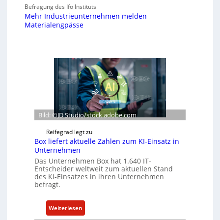
Befragung des Ifo Instituts
Mehr Industrieunternehmen melden
Materialengpässe
Bild: ©JD Studio/stock.adobe.com
Reifegrad legt zu
Box liefert aktuelle Zahlen zum KI-Einsatz in
Unternehmen
Das Unternehmen Box hat 1.640 IT-
Entscheider weltweit zum aktuellen Stand
des KI-Einsatzes in ihren Unternehmen
befragt.
:
Weiterlesen
B