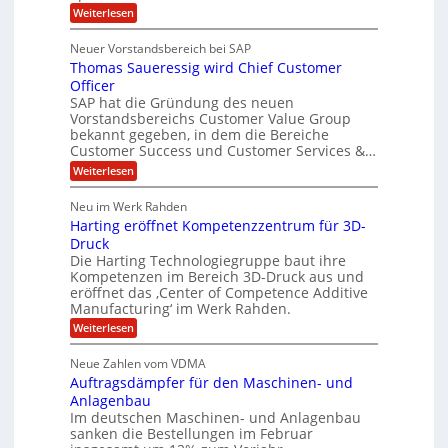
s
:
t
Weiterlesen
t
S
t
A
y
C
l
s
J
Neuer Vorstandsbereich bei SAP
T
l
y
u
Thomas Saueressig wird Chief Customer
f
s
O
l
o
t
Officer
&
r
e
i
SAP hat die Gründung des neuen
O
V
m
Vorstandsbereichs Customer Value Group
a
n
S
P
bekannt gegeben, in dem die Bereiche
H
e
t
S
Customer Success und Customer Services &…
G
e
u
r
l
a
:
Weiterlesen
b
o
l
T
l
u
a
e
h
Neu im Werk Rahden
e
p
r
o
r
ü
i
Harting eröffnet Kompetenzzentrum für 3D-
s
m
h
b
n
a
Druck
E
e
V
ä
s
Die Harting Technologiegruppe baut ihre
n
r
e
S
l
Kompetenzen im Bereich 3D-Druck aus und
n
r
g
a
t
eröffnet das ‚Center of Competence Additive
i
s
u
i
m
Manufacturing‘ im Werk Rahden.
i
6
e
n
m
o
r
:
Weiterlesen
5
t
n
e
e
H
M
A
3
s
a
e
p
Neue Zahlen vom VDMA
.
s
i
r
s
r
2
i
Auftragsdämpfer für den Maschinen- und
t
l
o
g
i
i
Anlagenbau
l
l
w
n
n
Im deutschen Maschinen- und Anlagenbau
u
i
i
g
sanken die Bestellungen im Februar
t
g
r
e
o