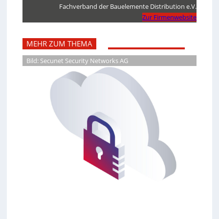
Fachverband der Bauelemente Distribution e.V.
Zur Firmenwebsite
MEHR ZUM THEMA
Bild: Secunet Security Networks AG