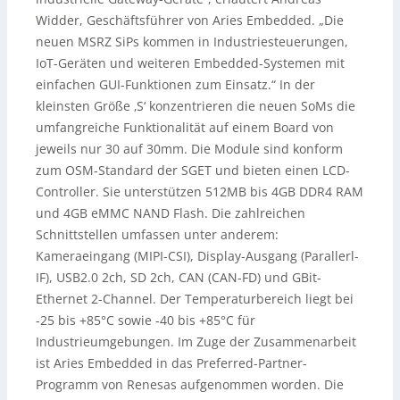
Widder, Geschäftsführer von Aries Embedded. „Die
neuen MSRZ SiPs kommen in Industriesteuerungen,
IoT-Geräten und weiteren Embedded-Systemen mit
einfachen GUI-Funktionen zum Einsatz.“ In der
kleinsten Größe ‚S‘ konzentrieren die neuen SoMs die
umfangreiche Funktionalität auf einem Board von
jeweils nur 30 auf 30mm. Die Module sind konform
zum OSM-Standard der SGET und bieten einen LCD-
Controller. Sie unterstützen 512MB bis 4GB DDR4 RAM
und 4GB eMMC NAND Flash. Die zahlreichen
Schnittstellen umfassen unter anderem:
Kameraeingang (MIPI-CSI), Display-Ausgang (Parallerl-
IF), USB2.0 2ch, SD 2ch, CAN (CAN-FD) und GBit-
Ethernet 2-Channel. Der Temperaturbereich liegt bei
-25 bis +85°C sowie -40 bis +85°C für
Industrieumgebungen. Im Zuge der Zusammenarbeit
ist Aries Embedded in das Preferred-Partner-
Programm von Renesas aufgenommen worden. Die