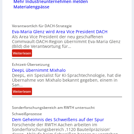
Mehr Industrieunternehmen melden
Materialengpässe
Verantwortlich für DACH-Strategie
Eva-Maria Glenz wird Area Vice President DACH
Als Area Vice President der neu geschaffenen
Commvault-DACH-Region übernimmt Eva-Maria Glenz
(Bild) die Verantwortung für…
:
Weiterlesen
E
Echtzeit-Übersetzung
v
DeepL übernimmt Mixhalo
a
DeepL, ein Spezialist für KI-Sprachtechnologie, hat die
-
Übernahme von Mixhalo bekannt gegeben, einem in
M
San…
a
:
Weiterlesen
r
D
i
e
a
Sonderforschungsbereich am RWTH untersucht
e
G
Schweißprozesse
p
l
Dem Geheimnis des Schweißens auf der Spur
L
e
Forschende der RWTH Aachen arbeiten im
ü
n
Sonderforschungsbereich ‚1120 Bauteilpräzision‘
b
z