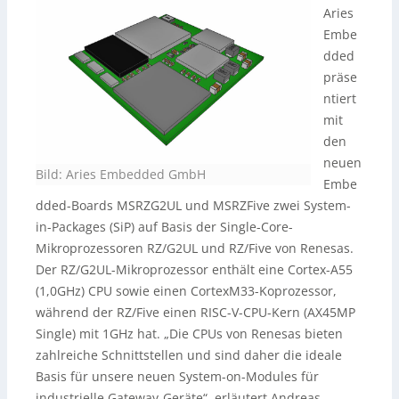
Aries
Embe
dded
präse
ntiert
mit
den
neuen
Bild: Aries Embedded GmbH
Embe
dded-Boards MSRZG2UL und MSRZFive zwei System-
in-Packages (SiP) auf Basis der Single-Core-
Mikroprozessoren RZ/G2UL und RZ/Five von Renesas.
Der RZ/G2UL-Mikroprozessor enthält eine Cortex-A55
(1,0GHz) CPU sowie einen CortexM33-Koprozessor,
während der RZ/Five einen RISC-V-CPU-Kern (AX45MP
Single) mit 1GHz hat. „Die CPUs von Renesas bieten
zahlreiche Schnittstellen und sind daher die ideale
Basis für unsere neuen System-on-Modules für
industrielle Gateway-Geräte“, erläutert Andreas