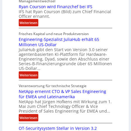
Managementwechsel
ö
m
Ryan Courson wird Finanzchef bei IFS
s
e
IFS hat Ryan Courson (Bild) zum Chief Financial
e
Officer ernannt.
n
g
:
Weiterlesen
e
R
l
Frisches Kapital und neue Produktversion
y
d
Engineering-Spezialist JuliaHub erhält 65
a
z
Millionen US-Dollar
n
a
JuliaHub gibt den Start von Version 3.0 seiner
C
h
agentenbasierten KI-Plattform für Hardware-
o
l
Engineering, Dyad, sowie den Abschluss einer
u
e
Series-B-Finanzierungsrunde über 65 Millionen
r
n
US-Dollar…
s
i
:
Weiterlesen
o
s
E
n
t
Verantwortung für technische Strategie
n
w
k
NetApp ernennt CTO & VP Sales Engineering
g
i
e
für EMEA und Lateinamerika
i
r
i
NetApp hat Jürgen Hofkens mit Wirkung zum 1.
n
d
Mai zum Chief Technology Officer & Vice
n
e
President of Sales Engineering für EMEA und…
F
e
e
i
L
:
Weiterlesen
r
n
ö
N
i
OT-Securitysystem Stellar in Version 3.2
a
s
e
n