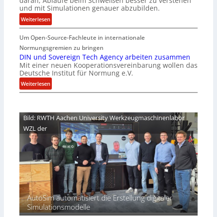
daran, Abläufe beim Schweißen besser zu verstehen
e
w
und mit Simulationen genauer abzubilden.
r
i
:
Weiterlesen
n
r
D
i
d
Um Open-Source-Fachleute in internationale
e
m
A
m
Normungsgremien zu bringen
m
r
G
DIN und Sovereign Tech Agency arbeiten zusammen
t
e
Mit einer neuen Kooperationsvereinbarung wollen das
e
M
a
Deutsche Institut für Normung e.V.
h
i
V
e
:
Weiterlesen
x
i
i
D
h
c
m
I
a
e
n
N
l
Bild: RWTH Aachen University Werkzeugmaschinenlabor
P
i
u
o
r
WZL der
s
n
e
d
d
s
e
S
i
s
o
d
S
v
e
c
e
n
h
r
t
w
e
AutoSim automatisiert die Erstellung digitaler
D
e
i
Simulationsmodelle
A
i
g