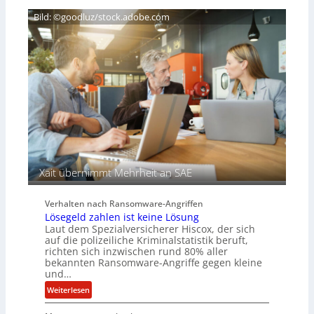
C
ß
n
H
Bild: ©goodluz/stock.adobe.com
e
T
n
e
s
c
a
h
u
A
f
g
d
e
e
n
r
c
S
y
p
a
u
r
Xait übernimmt Mehrheit an SAE
r
b
e
Verhalten nach Ransomware-Angriffen
i
Lösegeld zahlen ist keine Lösung
t
Laut dem Spezialversicherer Hiscox, der sich
e
auf die polizeiliche Kriminalstatistik beruft,
n
richten sich inzwischen rund 80% aller
z
bekannten Ransomware-Angriffe gegen kleine
u
und…
s
:
Weiterlesen
a
L
m