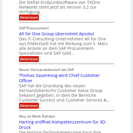
Die Stellar-Endpunktsoftware von TXOne
n
u
t
g
Networks steht jetzt als Version 3.2 zur
z
n
A
-
Verfügung.
c
g
p
S
:
Weiterlesen
h
p
O
p
e
T
e
e
SAP Procurement
-
f
r
z
All for One Group übernimmt Apsolut
S
b
n
e
Das IT-Consulting-Unternehmen All for One
i
e
c
e
aus Filderstadt hat mit Wirkung zum 5. März
a
u
alle Anteile an dem SAP Procurement-
i
n
l
r
Spezialisten und SAP Gold…
I
n
i
i
:
t
Weiterlesen
F
t
s
A
y
S
C
t
l
s
Neuer Vorstandsbereich bei SAP
T
l
y
J
Thomas Saueressig wird Chief Customer
f
s
O
u
o
t
Officer
&
r
e
l
SAP hat die Gründung des neuen
O
V
m
i
Vorstandsbereichs Customer Value Group
n
S
P
bekannt gegeben, in dem die Bereiche
a
e
t
S
Customer Success und Customer Services &…
G
e
H
r
l
a
:
Weiterlesen
u
o
l
T
l
b
u
a
h
Neu im Werk Rahden
e
p
r
e
o
ü
i
Harting eröffnet Kompetenzzentrum für 3D-
s
m
r
b
n
a
Druck
E
h
e
V
s
Die Harting Technologiegruppe baut ihre
n