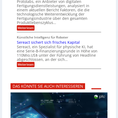
Protolabs, ein Anbieter von digitalen
r
i
t
r
a
Fertigungsdienstleistungen, analysiert in
r
d
n
n
einem aktuellen Bericht Faktoren, die die
u
e
t
a
m
n
technologische Weiterentwicklung der
e
f
m
M
Fertigungsindustrie über den gesamten
n
ü
a
k
e
Produktlebenszyklus…
r
s
r
r
:
Weiterlesen
3
c
y
P
D
h
i
p
r
-
i
t
Künstliche Intelligenz für Roboter
k
o
D
n
o
Sereact sichert sich frisches Kapital
a
t
r
e
g
o
Sereact, ein Spezialist für physische KI, hat
u
n
r
l
c
eine Serie-B-Finanzierungsrunde in Höhe von
-
a
a
k
u
110Mio.US$ unter der Führung von Headline
f
b
n
i
abgeschlossen, an der sich…
s
d
e
:
-
Weiterlesen
A
:
S
R
n
f
e
e
l
r
r
p
a
ü
e
o
g
h
a
r
e
z
DAS KÖNNTE SIE AUCH INTERESSIEREN
c
t
n
e
t
i
b
i
s
d
a
t
i
e
u
i
c
n
g
h
t
v
e
i
o
r
f
r
t
i
b