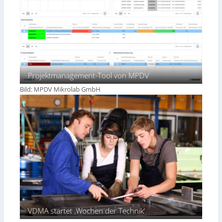
e
n
5
.
0
Projektmanagement-Tool von MPDV
Bild: MPDV Mikrolab GmbH
VDMA startet ‚Wochen der Technik‘