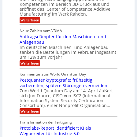
r
e
S
ä
Kompetenzen im Bereich 3D-Druck aus und
n
r
g
a
l
eröffnet das ‚Center of Competence Additive
i
s
u
i
t
m
Manufacturing‘ im Werk Rahden.
i
e
n
m
o
r
6
:
Weiterlesen
t
n
e
e
H
5
A
3
s
a
e
p
Neue Zahlen vom VDMA
.
M
s
r
s
r
2
i
Auftragsdämpfer für den Maschinen- und
i
t
o
g
i
i
Anlagenbau
l
l
w
n
n
Im deutschen Maschinen- und Anlagenbau
u
l
i
g
sanken die Bestellungen im Februar insgesamt
t
g
r
e
i
um 12% zum Vorjahr.
d
f
r
o
C
ö
:
Weiterlesen
ü
n
h
f
A
r
i
f
e
u
Kommentar zum World Quantum Day
e
n
E
f
n
f
Postquantenkryptografie: frühzeitig
e
t
M
C
U
t
r
vorbereiten, spätere Störungen vermeiden
E
u
K
a
S
Zum World Quantum Day am 14. April äußert
s
o
g
A
-
sich Jon France, CISO von ISC2 (International
t
m
s
u
Information System Security Certification
o
D
p
d
m
n
Consortium), einer Nonprofit-Organisation…
e
ä
o
e
t
m
d
:
Weiterlesen
l
r
e
p
P
L
O
l
n
f
o
ff
a
Transformation der Fertigung
z
e
a
s
i
z
r
Protolabs-Report identifiziert KI als
t
t
r
c
e
f
q
Wegbereiter für Industrie 5.0
e
e
n
ü
u