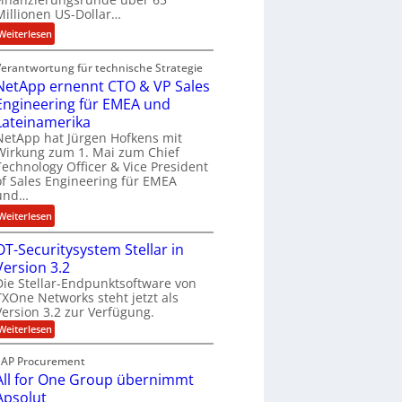
t
o
Millionen US-Dollar…
k
n
:
Weiterlesen
e
w
E
i
i
Verantwortung für technische Strategie
n
n
r
NetApp ernennt CTO & VP Sales
g
e
d
Engineering für EMEA und
i
L
F
n
Lateinamerika
ö
i
e
NetApp hat Jürgen Hofkens mit
s
n
Wirkung zum 1. Mai zum Chief
e
u
a
Technology Officer & Vice President
r
of Sales Engineering für EMEA
n
n
i
und…
g
z
n
:
Weiterlesen
c
g
N
h
-
OT-Securitysystem Stellar in
e
e
S
Version 3.2
t
f
p
Die Stellar-Endpunktsoftware von
A
b
e
TXOne Networks steht jetzt als
p
e
z
Version 3.2 zur Verfügung.
p
i
i
:
Weiterlesen
e
I
a
O
r
F
T
l
SAP Procurement
-
n
S
i
All for One Group übernimmt
S
e
e
s
Apsolut