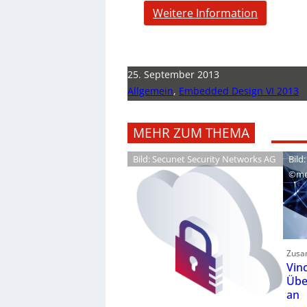
Weitere Information
25. September 2013
Allgemein
,
Embedded Design VI 2013
MEHR ZUM THEMA
Bild: Secunet Security Networks AG
Bild:
©me
Zusa
Vin
Übe
an