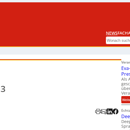
NEWS
FACHA
Search
Vera
Eva
Pre
Als 
ges
13
über
Ver
Weit
Echt
Dee
Deep
Spra