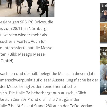
Bil
Wer
iesjährigen SPS IPC Drives, die
A
is zum 28.11. in Nürnberg
E
et, werden wieder mehr als
S
sucher erwartet. Auch für
-Interessierte hat die Messe
Bil
ieten. (Bild: Mesago Messe
t GmbH)
ewachsen und deshalb belegt die Messe in diesem Jahr
hemenschwerpunkt auf dieser Ausstellungsfläche ist der
X
 der Messe bringt zudem eine thematische
S
sich. Die Halle 7A beherbergt nun ausschließlich
eich ‚Sensorik‘ und die Halle 7 ist ganz der
alle 7 heißt Sie auf Stand 280 auch der TeDo-Verlag