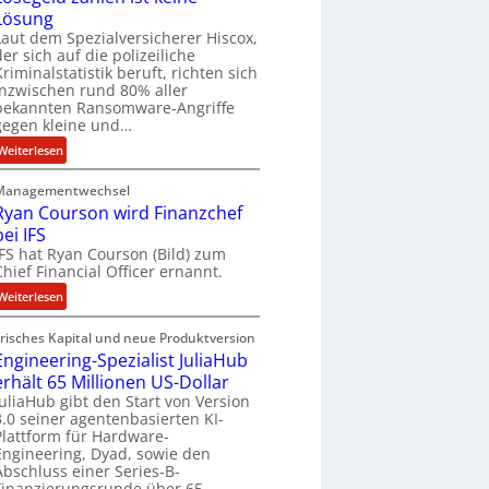
u
y
Lösung
r
a
Laut dem Spezialversicherer Hiscox,
r
der sich auf die polizeiliche
b
Kriminalstatistik beruft, richten sich
e
inzwischen rund 80% aller
bekannten Ransomware-Angriffe
i
gegen kleine und…
t
e
:
Weiterlesen
n
L
z
Managementwechsel
ö
Ryan Courson wird Finanzchef
u
s
s
bei IFS
e
a
IFS hat Ryan Courson (Bild) zum
g
Chief Financial Officer ernannt.
m
e
m
l
:
Weiterlesen
e
d
R
n
z
Frisches Kapital und neue Produktversion
y
a
Engineering-Spezialist JuliaHub
a
h
erhält 65 Millionen US-Dollar
n
l
JuliaHub gibt den Start von Version
C
3.0 seiner agentenbasierten KI-
e
o
Plattform für Hardware-
n
u
Engineering, Dyad, sowie den
i
r
Abschluss einer Series-B-
s
s
Finanzierungsrunde über 65