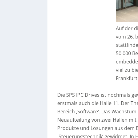
Auf der d
vom 26. b
stattfind
50.000 Be
embedded
viel zu b
Frankfur
Die SPS IPC Drives ist nochmals g
erstmals auch die Halle 11. Der T
Bereich ‚Software‘. Das Wachstum
Neuaufteilung von zwei Hallen mit 
Produkte und Lösungen aus dem Ber
‚Steuerungstechnik‘ gewidmet. In H