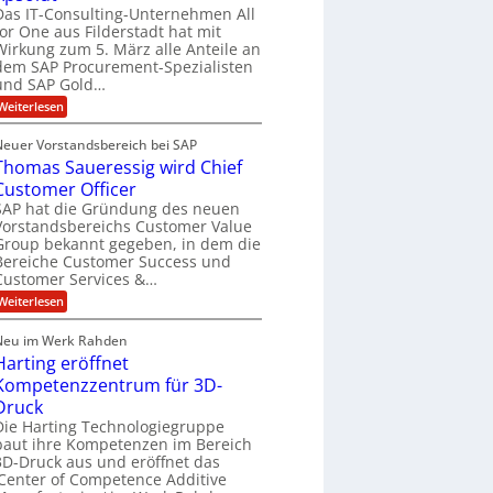
n
c
t
Das IT-Consulting-Unternehmen All
u
n
J
for One aus Filderstadt hat mit
r
t
Wirkung zum 5. März alle Anteile an
i
u
C
t
dem SAP Procurement-Spezialisten
l
y
und SAP Gold…
T
i
s
:
O
Weiterlesen
y
a
A
s
&
H
l
t
Neuer Vorstandsbereich bei SAP
V
l
u
e
Thomas Saueressig wird Chief
f
P
m
b
o
Customer Officer
S
S
e
r
t
SAP hat die Gründung des neuen
a
O
r
e
Vorstandsbereichs Customer Value
n
l
l
h
Group bekannt gegeben, in dem die
e
l
e
ä
G
Bereiche Customer Success und
a
s
r
Customer Services &…
r
l
o
E
i
:
t
Weiterlesen
u
n
n
T
p
6
V
h
g
ü
Neu im Werk Rahden
e
5
o
b
i
r
Harting eröffnet
m
M
e
s
n
a
Kompetenzzentrum für 3D-
r
i
i
s
n
e
o
Druck
l
S
i
n
e
a
Die Harting Technologiegruppe
l
m
3
u
r
baut ihre Kompetenzen im Bereich
m
i
.
e
t
3D-Druck aus und eröffnet das
i
2
o
r
A
‚Center of Competence Additive
n
e
n
p