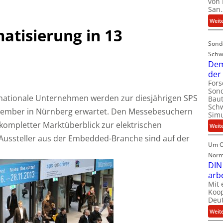
von 
San
Weit
atisierung in 13
Sond
Schw
Dem
der
For
Sond
ernationale Unternehmen werden zur diesjährigen SPS
Baut
Schw
ovember in Nürnberg erwartet. Den Messebesuchern
Simu
 kompletter Marktüberblick zur elektrischen
Weit
 Aussteller aus der Embedded-Branche sind auf der
Um O
Norm
DIN
arb
Mit 
Koop
Deut
Weit