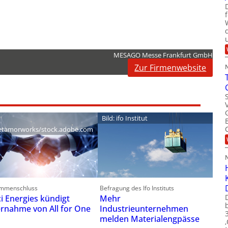
MESAGO Messe Frankfurt GmbH
Zur Firmenwebsite
Bild: ifo Institut
tamorworks/stock.adobe.com
mmenschluss
Befragung des Ifo Instituts
ci Energies kündigt
Mehr
rnahme von All for One
Industrieunternehmen
melden Materialengpässe