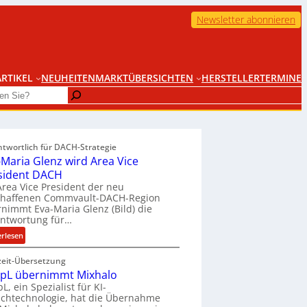
Newsletter abonnieren
RTIKEL
NEUHEITEN
MARKTÜBERSICHTEN
HERSTELLER
TERMINE
ntwortlich für DACH-Strategie
-Maria Glenz wird Area Vice
sident DACH
Area Vice President der neu
chaffenen Commvault-DACH-Region
nimmt Eva-Maria Glenz (Bild) die
antwortung für…
:
erlesen
E
zeit-Übersetzung
v
pL übernimmt Mixhalo
a
L, ein Spezialist für KI-
-
chtechnologie, hat die Übernahme
M