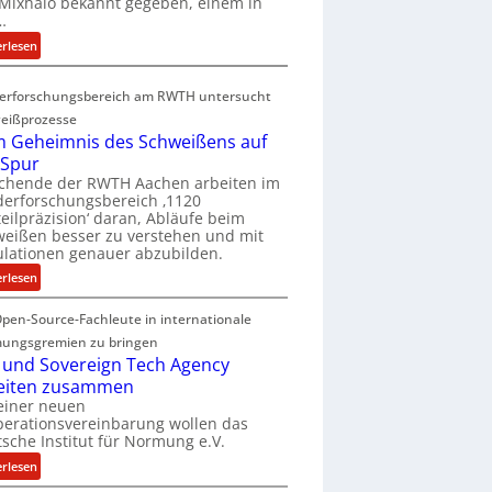
Mixhalo bekannt gegeben, einem in
a
…
r
:
erlesen
i
D
a
e
G
erforschungsbereich am RWTH untersucht
e
l
eißprozesse
p
e
 Geheimnis des Schweißens auf
L
n
 Spur
ü
z
schende der RWTH Aachen arbeiten im
b
w
erforschungsbereich ‚1120
e
eilpräzision‘ daran, Abläufe beim
i
r
eißen besser zu verstehen und mit
r
lationen genauer abzubilden.
n
d
i
:
erlesen
A
m
D
r
m
pen-Source-Fachleute in internationale
e
e
t
m
ungsgremien zu bringen
a
M
G
 und Sovereign Tech Agency
V
i
e
eiten zusammen
i
x
h
einer neuen
c
h
erationsvereinbarung wollen das
e
e
sche Institut für Normung e.V.
a
i
P
l
m
:
erlesen
r
o
n
D
e