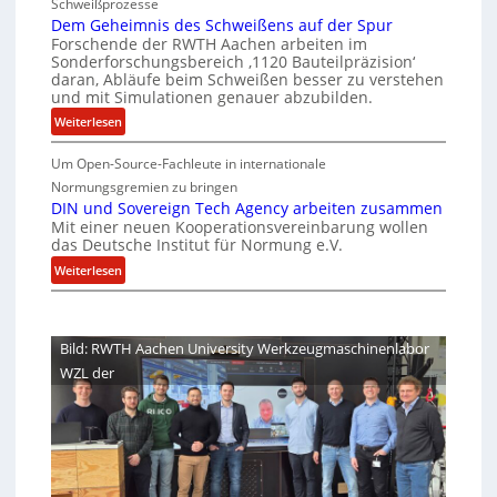
Schweißprozesse
p
l
r
e
Dem Geheimnis des Schweißens auf der Spur
L
e
k
r
Forschende der RWTH Aachen arbeiten im
ü
n
Sonderforschungsbereich ‚1120 Bauteilpräzision‘
l
h
b
z
daran, Abläufe beim Schweißen besser zu verstehen
e
e
e
w
und mit Simulationen genauer abzubilden.
i
r
i
i
:
Weiterlesen
n
d
t
r
D
i
u
d
s
Um Open-Source-Fachleute in internationale
e
m
n
A
c
m
Normungsgremien zu bringen
m
r
g
h
G
DIN und Sovereign Tech Agency arbeiten zusammen
t
e
e
Mit einer neuen Kooperationsvereinbarung wollen
e
i
M
a
das Deutsche Institut für Normung e.V.
n
h
p
i
V
e
:
Weiterlesen
e
x
i
i
D
ff
h
c
m
I
i
a
e
n
N
z
l
Bild: RWTH Aachen University Werkzeugmaschinenlabor
P
i
u
o
i
r
WZL der
s
n
e
e
d
d
s
n
e
S
i
t
s
o
d
e
S
v
e
c
e
r
n