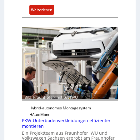
i
:
Weiterlesen
t
F
f
r
ü
a
r
u
S
n
o
h
f
o
t
f
w
e
a
r
r
-
e
I
u
n
n
Bild: Fraunhofer-Institut IWU
s
d
t
Hybrid-autonomes Montagesystem
K
i
HAutoMont
I
PKW-Unterbodenverkleidungen effizienter
t
montieren
u
Ein Projektteam aus Fraunhofer IWU und
t
Volkswagen Sachsen erprobt am Fraunhofer