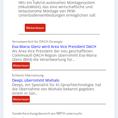
e
IWU ein hybrid-autonomes Montagesystem
e
(HAutoMont), das eine wirtschaftliche und
teilautonome Montage von PKW-
n
Unterbodenverkleidungen ermöglichen soll.
t
w
:
Weiterlesen
i
P
c
K
k
Verantwortlich für DACH-Strategie
W
e
Eva-Maria Glenz wird Area Vice President DACH
-
l
Als Area Vice President der neu geschaffenen
Commvault-DACH-Region übernimmt Eva-Maria
U
n
Glenz (Bild) die Verantwortung für…
n
R
:
Weiterlesen
t
I
E
e
S
Echtzeit-Übersetzung
v
r
C
DeepL übernimmt Mixhalo
a
b
-
DeepL, ein Spezialist für KI-Sprachtechnologie, hat
-
o
die Übernahme von Mixhalo bekannt gegeben,
V
M
einem in San…
d
-
a
:
Weiterlesen
e
S
r
D
n
i
i
e
a
v
c
Sonderforschungsbereich am RWTH untersucht
e
G
e
h