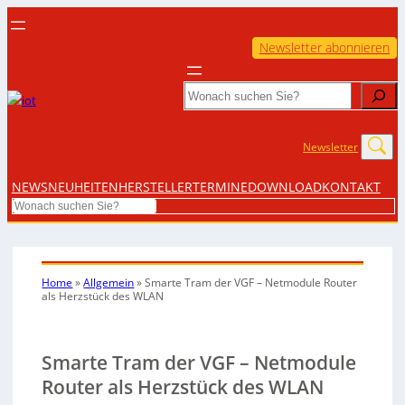
Newsletter abonnieren
Search
Newsletter
NEWS
NEUHEITEN
HERSTELLER
TERMINE
DOWNLOAD
KONTAKT
Search
Home
»
Allgemein
»
Smarte Tram der VGF – Netmodule Router
als Herzstück des WLAN
Smarte Tram der VGF – Netmodule
Router als Herzstück des WLAN