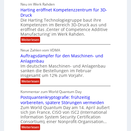
u
a
e
h
Neu im Werk Rahden
e
p
r
o
r
ü
i
Harting eröffnet Kompetenzzentrum für 3D-
s
m
h
b
n
a
Druck
E
e
V
ä
s
Die Harting Technologiegruppe baut ihre
n
r
e
S
l
Kompetenzen im Bereich 3D-Druck aus und
n
r
g
a
t
eröffnet das ‚Center of Competence Additive
i
s
u
i
m
Manufacturing‘ im Werk Rahden.
i
6
e
n
m
o
r
:
Weiterlesen
5
t
n
e
e
H
M
A
3
s
a
e
p
Neue Zahlen vom VDMA
.
s
i
r
s
r
2
i
Auftragsdämpfer für den Maschinen- und
t
l
o
g
i
i
Anlagenbau
l
l
w
n
n
Im deutschen Maschinen- und Anlagenbau
u
i
i
g
sanken die Bestellungen im Februar
t
g
r
e
o
insgesamt um 12% zum Vorjahr.
d
f
r
n
C
ö
:
Weiterlesen
ü
h
e
f
A
r
i
f
u
n
Kommentar zum World Quantum Day
e
n
E
f
U
f
Postquantenkryptografie: frühzeitig
e
t
M
C
t
S
r
vorbereiten, spätere Störungen vermeiden
E
u
K
a
-
Zum World Quantum Day am 14. April äußert
s
o
g
A
sich Jon France, CISO von ISC2 (International
D
t
m
s
u
Information System Security Certification
o
p
o
d
m
n
Consortium), einer Nonprofit-Organisation…
e
ä
l
e
t
m
d
:
Weiterlesen
r
l
e
p
P