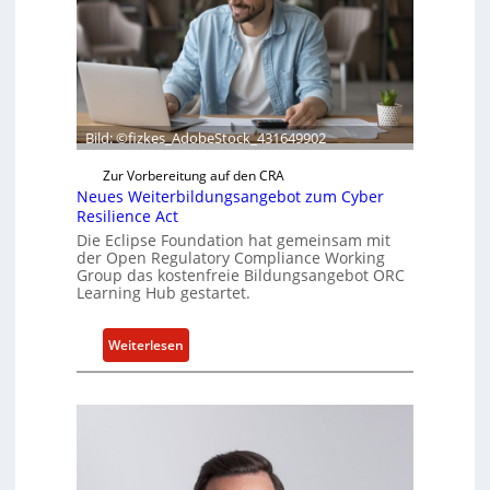
f
e
r
t
a
k
Bild: ©fizkes_AdobeStock_431649902
t
Zur Vorbereitung auf den CRA
u
Neues Weiterbildungsangebot zum Cyber
e
Resilience Act
l
Die Eclipse Foundation hat gemeinsam mit
l
der Open Regulatory Compliance Working
e
Group das kostenfreie Bildungsangebot ORC
Learning Hub gestartet.
Z
a
h
:
Weiterlesen
l
N
e
e
n
u
z
e
u
s
m
W