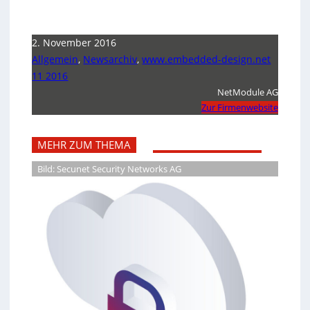
2. November 2016
Allgemein
,
Newsarchiv
,
www.embedded-design.net
11 2016
NetModule AG
Zur Firmenwebsite
MEHR ZUM THEMA
Bild: Secunet Security Networks AG