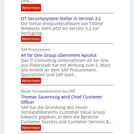
und…
i
L
r
:
Weiterlesen
n
ö
i
N
a
s
n
OT-Securitysystem Stellar in Version 3.2
e
n
u
g
Die Stellar-Endpunktsoftware von TXOne
t
z
n
-
Networks steht jetzt als Version 3.2 zur
A
c
g
Verfügung.
S
p
h
p
:
Weiterlesen
p
e
O
e
T
e
f
SAP Procurement
z
-
r
b
All for One Group übernimmt Apsolut
S
i
n
e
e
Das IT-Consulting-Unternehmen All for One
a
c
e
aus Filderstadt hat mit Wirkung zum 5. März
i
l
u
alle Anteile an dem SAP Procurement-
n
I
r
i
Spezialisten und SAP Gold…
n
F
i
s
:
t
Weiterlesen
t
S
t
A
y
C
l
s
J
Neuer Vorstandsbereich bei SAP
T
l
y
u
Thomas Saueressig wird Chief Customer
f
s
O
l
o
t
Officer
&
r
e
i
SAP hat die Gründung des neuen
O
V
m
Vorstandsbereichs Customer Value Group
a
n
S
P
bekannt gegeben, in dem die Bereiche
H
e
t
S
Customer Success und Customer Services &…
G
e
u
r
l
a
:
Weiterlesen
b
o
l
T
l