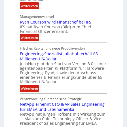
u
:
Weiterlesen
s
L
a
Managementwechsel
ö
m
Ryan Courson wird Finanzchef bei IFS
s
m
IFS hat Ryan Courson (Bild) zum Chief
e
e
Financial Officer ernannt.
g
n
:
Weiterlesen
e
R
l
Frisches Kapital und neue Produktversion
y
d
Engineering-Spezialist JuliaHub erhält 65
a
z
Millionen US-Dollar
n
a
JuliaHub gibt den Start von Version 3.0 seiner
C
h
agentenbasierten KI-Plattform für Hardware-
o
l
Engineering, Dyad, sowie den Abschluss
u
e
einer Series-B-Finanzierungsrunde über 65
r
n
Millionen US-Dollar…
s
i
:
Weiterlesen
o
s
E
n
t
Verantwortung für technische Strategie
n
w
k
NetApp ernennt CTO & VP Sales Engineering
g
i
e
für EMEA und Lateinamerika
i
r
i
NetApp hat Jürgen Hofkens mit Wirkung zum
n
d
1. Mai zum Chief Technology Officer & Vice
n
e
President of Sales Engineering für EMEA
F
e
e