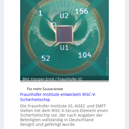
a
e
u
g
n
m
r
C
ü
y
n
b
d
e
e
r
t
R
G
e
e
s
s
i
c
l
h
i
ä
Bild: ©Jürgen Ernst / Fraunhofer IIS
e
f
n
Für mehr Souveränität
t
c
Fraunhofer-Institute entwickeln RISC-V-
s
e
Sicherheitschip
e
A
Die Fraunhofer-Institute IIS, AISEC und EMFT
i
stellen mit dem RISC-V-Secure-Element einen
c
Sicherheitschip vor, der nach Angaben der
n
t
Beteiligten vollständig in Deutschland
h
designt und gefertigt wurde.
e