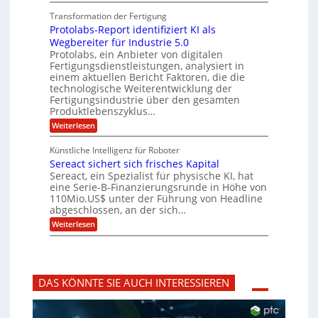
L
O
n
f
a
o
ff
a
Transformation der Fertigung
z
e
s
r
i
z
r
Protolabs-Report identifiziert KI als
t
t
c
e
f
q
Wegbereiter für Industrie 5.0
e
e
n
ü
u
Protolabs, ein Anbieter von digitalen
r
i
t
r
a
Fertigungsdienstleistungen, analysiert in
r
d
n
n
einem aktuellen Bericht Faktoren, die die
u
e
t
a
m
n
technologische Weiterentwicklung der
e
f
m
M
Fertigungsindustrie über den gesamten
n
ü
a
k
e
Produktlebenszyklus…
r
s
r
r
:
Weiterlesen
3
c
y
P
D
h
i
p
r
-
i
t
Künstliche Intelligenz für Roboter
k
o
D
n
o
Sereact sichert sich frisches Kapital
a
t
r
e
g
o
Sereact, ein Spezialist für physische KI, hat
u
n
r
l
c
eine Serie-B-Finanzierungsrunde in Höhe von
-
a
a
k
u
110Mio.US$ unter der Führung von Headline
f
b
n
i
abgeschlossen, an der sich…
s
d
e
:
-
Weiterlesen
A
:
S
R
n
f
e
e
l
r
r
p
a
ü
e
o
g
h
a
r
e
z
DAS KÖNNTE SIE AUCH INTERESSIEREN
c
t
n
e
t
i
b
i
s
d
a
t
i
e
u
i