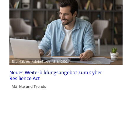
Bild: ©fizkes_AdobeStock_431649902
Neues Weiterbildungsangebot zum Cyber
Resilience Act
Märkte und Trends