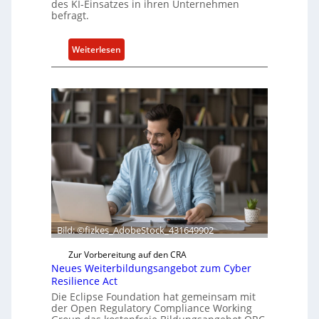
des KI-Einsatzes in ihren Unternehmen
befragt.
:
Weiterlesen
B
o
x
l
i
e
f
e
r
t
a
k
Bild: ©fizkes_AdobeStock_431649902
t
Zur Vorbereitung auf den CRA
u
Neues Weiterbildungsangebot zum Cyber
e
Resilience Act
l
Die Eclipse Foundation hat gemeinsam mit
l
der Open Regulatory Compliance Working
e