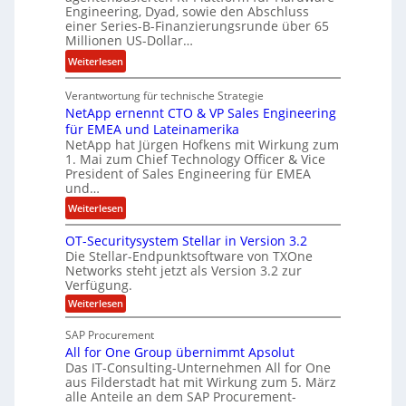
o
l
Engineering, Dyad, sowie den Abschluss
u
e
einer Series-B-Finanzierungsrunde über 65
r
n
Millionen US-Dollar…
s
i
:
Weiterlesen
o
s
E
n
t
Verantwortung für technische Strategie
n
w
k
NetApp ernennt CTO & VP Sales Engineering
g
i
e
für EMEA und Lateinamerika
i
r
i
NetApp hat Jürgen Hofkens mit Wirkung zum
n
d
1. Mai zum Chief Technology Officer & Vice
n
e
President of Sales Engineering für EMEA
F
e
e
und…
i
L
r
:
Weiterlesen
n
ö
i
N
a
s
n
OT-Securitysystem Stellar in Version 3.2
e
n
u
g
Die Stellar-Endpunktsoftware von TXOne
t
z
n
-
Networks steht jetzt als Version 3.2 zur
A
c
g
Verfügung.
S
p
h
p
:
Weiterlesen
p
e
O
e
T
e
f
SAP Procurement
z
-
r
b
All for One Group übernimmt Apsolut
S
i
n
e
e
Das IT-Consulting-Unternehmen All for One
a
c
e
aus Filderstadt hat mit Wirkung zum 5. März
i
l
u
alle Anteile an dem SAP Procurement-
n
I
r
i