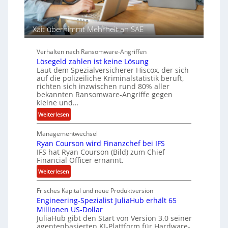
r
c
S
y
p
a
Xait übernimmt Mehrheit an SAE
u
r
r
b
Verhalten nach Ransomware-Angriffen
e
Lösegeld zahlen ist keine Lösung
i
Laut dem Spezialversicherer Hiscox, der sich
t
auf die polizeiliche Kriminalstatistik beruft,
e
richten sich inzwischen rund 80% aller
n
bekannten Ransomware-Angriffe gegen
z
kleine und…
u
:
Weiterlesen
s
L
a
Managementwechsel
ö
m
Ryan Courson wird Finanzchef bei IFS
s
m
IFS hat Ryan Courson (Bild) zum Chief
e
Financial Officer ernannt.
e
g
n
:
Weiterlesen
e
R
l
Frisches Kapital und neue Produktversion
y
d
Engineering-Spezialist JuliaHub erhält 65
a
z
Millionen US-Dollar
n
a
JuliaHub gibt den Start von Version 3.0 seiner
C
h
agentenbasierten KI-Plattform für Hardware-