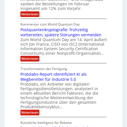
i
g
o
sanken die Bestellungen im Februar
r
f
e
n
insgesamt um 12% zum Vorjahr.
d
r
ü
C
e
ö
:
Weiterlesen
r
h
f
A
n
i
E
f
u
U
Kommentar zum World Quantum Day
e
n
f
M
f
S
Postquantenkryptografie: frühzeitig
e
t
E
C
t
r
-
vorbereiten, spätere Störungen vermeiden
u
A
K
a
Zum World Quantum Day am 14. April äußert
D
s
o
g
u
sich Jon France, CISO von ISC2 (International
t
o
m
s
n
Information System Security Certification
o
p
d
l
m
Consortium), einer Nonprofit-Organisation…
e
d
ä
l
e
t
m
:
L
Weiterlesen
r
e
a
p
P
a
O
n
f
o
r
ff
Transformation der Fertigung
z
e
t
s
i
z
r
Protolabs-Report identifiziert KI als
t
e
c
e
f
q
Wegbereiter für Industrie 5.0
e
i
n
ü
u
Protolabs, ein Anbieter von digitalen
r
t
r
n
a
Fertigungsdienstleistungen, analysiert in
r
d
n
a
einem aktuellen Bericht Faktoren, die die
u
e
t
m
m
n
technologische Weiterentwicklung der
e
f
M
e
Fertigungsindustrie über den gesamten
n
ü
a
k
Produktlebenszyklus…
r
r
s
r
:
Weiterlesen
i
3
c
y
P
D
h
k
p
r
-
i
t
Künstliche Intelligenz für Roboter
a
o
D
n
o