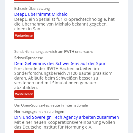
E
e
S
Echtzeit-Übersetzung
v
r
C
DeepL übernimmt Mixhalo
a
b
-
DeepL, ein Spezialist für KI-Sprachtechnologie, hat
-
o
die Übernahme von Mixhalo bekannt gegeben,
V
M
einem in San…
d
-
a
:
Weiterlesen
e
r
S
D
n
i
i
e
a
v
c
Sonderforschungsbereich am RWTH untersucht
e
G
e
h
Schweißprozesse
p
l
r
e
Dem Geheimnis des Schweißens auf der Spur
L
e
k
Forschende der RWTH Aachen arbeiten im
r
ü
n
Sonderforschungsbereich ‚1120 Bauteilpräzision‘
l
h
b
z
daran, Abläufe beim Schweißen besser zu
e
e
e
w
verstehen und mit Simulationen genauer
i
r
i
abzubilden.
i
n
d
t
r
:
Weiterlesen
i
u
d
s
D
m
n
A
Um Open-Source-Fachleute in internationale
e
c
m
r
g
m
Normungsgremien zu bringen
h
t
e
G
e
DIN und Sovereign Tech Agency arbeiten zusammen
i
M
a
Mit einer neuen Kooperationsvereinbarung wollen
e
n
p
i
das Deutsche Institut für Normung e.V.
V
h
e
x
i