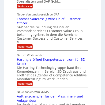
Spezialisten und SAP Gold…
n
F
i
s
:
t
Weiterlesen
t
S
t
A
y
C
l
s
J
Neuer Vorstandsbereich bei SAP
T
l
y
u
Thomas Saueressig wird Chief Customer
f
s
O
l
o
t
Officer
&
r
e
i
SAP hat die Gründung des neuen
O
V
m
Vorstandsbereichs Customer Value Group
a
n
S
P
bekannt gegeben, in dem die Bereiche
H
e
t
S
Customer Success und Customer Services
G
e
u
&…
r
l
a
b
o
l
:
l
Weiterlesen
u
a
e
T
e
p
r
h
r
Neu im Werk Rahden
ü
i
s
o
h
b
n
Harting eröffnet Kompetenzzentrum für 3D-
m
E
e
V
ä
a
Druck
n
r
e
s
l
Die Harting Technologiegruppe baut ihre
n
r
g
S
t
Kompetenzen im Bereich 3D-Druck aus und
i
s
a
i
m
eröffnet das ‚Center of Competence Additive
i
6
u
n
m
o
Manufacturing‘ im Werk Rahden.
e
5
t
n
e
r
:
Weiterlesen
M
A
3
e
H
e
p
.
i
s
a
s
r
2
Neue Zahlen vom VDMA
s
r
l
o
i
i
Auftragsdämpfer für den Maschinen- und
t
l
l
g
i
n
Anlagenbau
u
i
w
n
Im deutschen Maschinen- und Anlagenbau
t
g