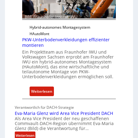
-
e
I
u
n
Bild: Fraunhofer-Institut IWU
n
s
d
Hybrid-autonomes Montagesystem
t
K
HAutoMont
i
I
PKW-Unterbodenverkleidungen effizienter
t
montieren
u
Ein Projektteam aus Fraunhofer IWU und
t
Volkswagen Sachsen erprobt am Fraunhofer
e
IWU ein hybrid-autonomes Montagesystem
(HAutoMont), das eine wirtschaftliche und
e
teilautonome Montage von PKW-
n
Unterbodenverkleidungen ermöglichen soll.
t
w
:
Weiterlesen
i
P
c
K
k
Verantwortlich für DACH-Strategie
W
e
Eva-Maria Glenz wird Area Vice President DACH
-
Als Area Vice President der neu geschaffenen
l
Commvault-DACH-Region übernimmt Eva-Maria
U
n
Glenz (Bild) die Verantwortung für…
n
R
:
Weiterlesen
t
I