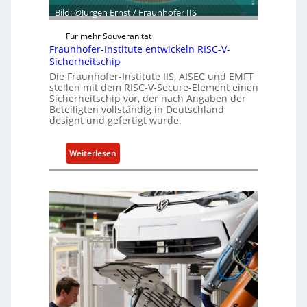
i
Bild: ©Jürgen Ernst / Fraunhofer IIS
ä
e
f
n
Für mehr Souveränität
t
c
Fraunhofer-Institute entwickeln RISC-V-
s
Sicherheitschip
e
e
Die Fraunhofer-Institute IIS, AISEC und EMFT
A
i
stellen mit dem RISC-V-Secure-Element einen
c
Sicherheitschip vor, der nach Angaben der
n
t
Beteiligten vollständig in Deutschland
h
designt und gefertigt wurde.
e
i
:
Weiterlesen
t
F
f
r
ü
a
r
u
S
n
o
h
f
o
t
f
w
e
a
r
r