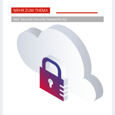
MEHR ZUM THEMA
Bild: Secunet Security Networks AG