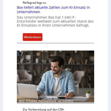
Reifegrad legt zu
Box liefert aktuelle Zahlen zum KI-Einsatz in
Unternehmen
Das Unternehmen Box hat 1.640 IT-
Entscheider weltweit zum aktuellen Stand des
KI-Einsatzes in ihren Unternehmen befragt.
:
Weiterlesen
B
o
x
l
i
e
f
e
r
t
a
k
Bild: ©fizkes_AdobeStock_431649902
t
Zur Vorbereitung auf den CRA
u