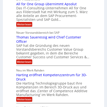
-
r
b
All for One Group übernimmt Apsolut
S
i
n
e
e
Das IT-Consulting-Unternehmen All for One
a
c
e
aus Filderstadt hat mit Wirkung zum 5. März
i
l
u
alle Anteile an dem SAP Procurement-
n
I
r
i
Spezialisten und SAP Gold…
n
F
i
s
:
t
Weiterlesen
t
S
t
A
y
C
l
s
J
Neuer Vorstandsbereich bei SAP
T
l
y
u
Thomas Saueressig wird Chief Customer
f
s
O
l
o
t
Officer
&
r
e
i
SAP hat die Gründung des neuen
O
V
m
Vorstandsbereichs Customer Value Group
a
n
S
P
bekannt gegeben, in dem die Bereiche
H
e
t
S
Customer Success und Customer Services &…
G
e
u
r
l
a
:
Weiterlesen
b
o
l
T
l
u
a
e
h
Neu im Werk Rahden
e
p
r
o
r
ü
i
Harting eröffnet Kompetenzzentrum für 3D-
s
m
h
b
n
a
Druck
E
e
V
ä
s
Die Harting Technologiegruppe baut ihre
n
r
e
S
l
Kompetenzen im Bereich 3D-Druck aus und
n
r
g
a
t
eröffnet das ‚Center of Competence Additive
i
s
u
i
m
Manufacturing‘ im Werk Rahden.
i
6
e
n
m
o
r
:
Weiterlesen
5
t
n
e
e
H
M
A
3
s
a
e