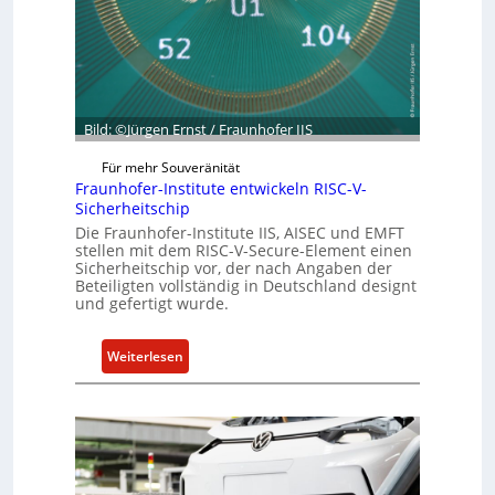
G
e
e
s
s
i
c
l
h
i
ä
e
Bild: ©Jürgen Ernst / Fraunhofer IIS
f
n
Für mehr Souveränität
t
c
Fraunhofer-Institute entwickeln RISC-V-
s
e
Sicherheitschip
e
A
Die Fraunhofer-Institute IIS, AISEC und EMFT
i
c
stellen mit dem RISC-V-Secure-Element einen
n
t
Sicherheitschip vor, der nach Angaben der
Beteiligten vollständig in Deutschland designt
h
und gefertigt wurde.
e
i
t
:
Weiterlesen
f
F
ü
r
r
a
S
u
o
n
f
h