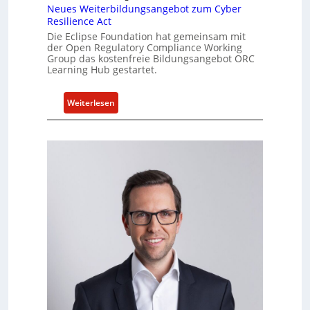
Neues Weiterbildungsangebot zum Cyber
e
Resilience Act
l
Die Eclipse Foundation hat gemeinsam mit
l
der Open Regulatory Compliance Working
e
Group das kostenfreie Bildungsangebot ORC
Z
Learning Hub gestartet.
a
h
:
Weiterlesen
l
N
e
e
n
u
z
e
u
s
m
W
K
e
I
i
-
t
E
e
i
r
n
b
s
i
a
l