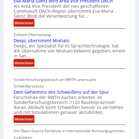
Eva-Maria Glenz wird Area Vice President DACH
e
-
Als Area Vice President der neu geschaffenen
l
Commvault-DACH-Region übernimmt Eva-Maria
U
Glenz (Bild) die Verantwortung für…
n
n
:
Weiterlesen
R
t
E
I
e
Echtzeit-Übersetzung
v
S
r
DeepL übernimmt Mixhalo
a
C
b
DeepL, ein Spezialist für KI-Sprachtechnologie, hat
-
-
o
die Übernahme von Mixhalo bekannt gegeben, einem
M
in San…
V
d
a
-
:
Weiterlesen
e
r
D
S
n
i
e
i
a
v
Sonderforschungsbereich am RWTH untersucht
e
G
c
e
Schweißprozesse
p
l
h
r
Dem Geheimnis des Schweißens auf der Spur
L
e
e
k
Forschende der RWTH Aachen arbeiten im
ü
n
Sonderforschungsbereich ‚1120 Bauteilpräzision‘
r
l
b
z
daran, Abläufe beim Schweißen besser zu verstehen
h
e
e
w
und mit Simulationen genauer abzubilden.
e
i
r
i
:
Weiterlesen
i
n
d
r
D
i
t
u
d
Um Open-Source-Fachleute in internationale Normungsgremien
e
m
s
n
A
m
zu bringen