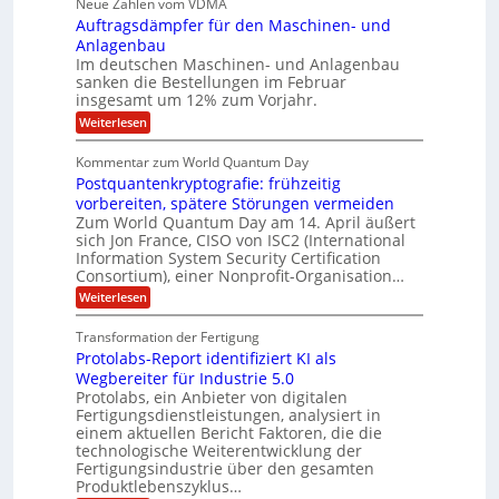
p
Neue Zahlen vom VDMA
.
s
i
r
s
r
2
i
Auftragsdämpfer für den Maschinen- und
t
l
o
g
i
i
Anlagenbau
l
l
w
n
n
Im deutschen Maschinen- und Anlagenbau
u
i
i
g
sanken die Bestellungen im Februar
t
g
r
e
o
insgesamt um 12% zum Vorjahr.
d
f
r
n
C
ö
:
Weiterlesen
ü
h
e
f
A
r
i
f
u
n
Kommentar zum World Quantum Day
e
n
E
f
U
f
Postquantenkryptografie: frühzeitig
e
t
M
C
t
S
r
vorbereiten, spätere Störungen vermeiden
E
u
K
a
-
Zum World Quantum Day am 14. April äußert
s
o
g
A
sich Jon France, CISO von ISC2 (International
D
t
m
s
u
Information System Security Certification
o
p
o
d
m
n
Consortium), einer Nonprofit-Organisation…
e
ä
l
e
t
m
d
:
Weiterlesen
r
l
e
p
P
L
O
n
f
a
o
ff
a
Transformation der Fertigung
z
e
s
r
i
z
r
Protolabs-Report identifiziert KI als
t
t
c
e
f
q
Wegbereiter für Industrie 5.0
e
e
n
ü
u
Protolabs, ein Anbieter von digitalen
r
i
t
r
a
Fertigungsdienstleistungen, analysiert in
r
d
n
n
einem aktuellen Bericht Faktoren, die die
u
e
t
a
m
n
technologische Weiterentwicklung der
e
f
m
M
Fertigungsindustrie über den gesamten
n
ü
a
k
e
Produktlebenszyklus…
r
s
r