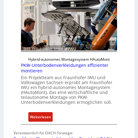
t
o
w
f
a
e
r
r
e
-
u
I
n
n
Bild: Fraunhofer-Institut IWU
d
s
K
t
Hybrid-autonomes Montagesystem HAutoMont
I
i
PKW-Unterbodenverkleidungen effizienter
montieren
t
Ein Projektteam aus Fraunhofer IWU und
u
Volkswagen Sachsen erprobt am Fraunhofer
t
IWU ein hybrid-autonomes Montagesystem
e
(HAutoMont), das eine wirtschaftliche und
e
teilautonome Montage von PKW-
Unterbodenverkleidungen ermöglichen soll.
n
t
w
:
Weiterlesen
i
P
c
K
Verantwortlich für DACH-Strategie
k
W