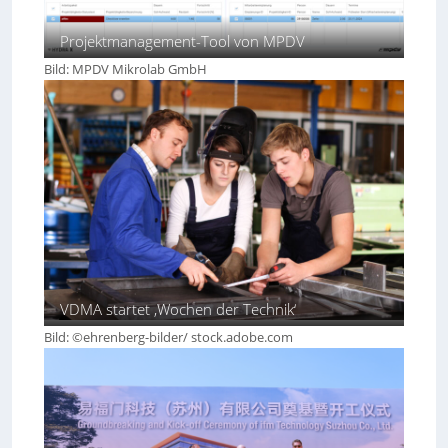
Projektmanagement-Tool von MPDV
Bild: MPDV Mikrolab GmbH
VDMA startet ‚Wochen der Technik‘
Bild: ©ehrenberg-bilder/ stock.adobe.com