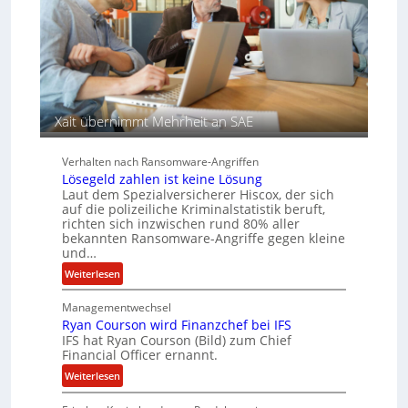
n
A
f
g
d
e
e
n
r
c
S
y
p
a
Xait übernimmt Mehrheit an SAE
u
r
r
b
e
Verhalten nach Ransomware-Angriffen
i
Lösegeld zahlen ist keine Lösung
t
Laut dem Spezialversicherer Hiscox, der sich
auf die polizeiliche Kriminalstatistik beruft,
e
richten sich inzwischen rund 80% aller
n
bekannten Ransomware-Angriffe gegen kleine
z
und…
u
:
Weiterlesen
s
L
a
Managementwechsel
ö
m
Ryan Courson wird Finanzchef bei IFS
s
m
IFS hat Ryan Courson (Bild) zum Chief
e
e
Financial Officer ernannt.
g
n
:
Weiterlesen
e
R
l