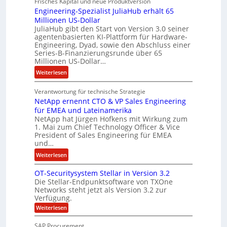
Frisches Kapital und neue Produktversion
y
d
Engineering-Spezialist JuliaHub erhält 65
a
z
Millionen US-Dollar
n
a
JuliaHub gibt den Start von Version 3.0 seiner
C
h
agentenbasierten KI-Plattform für Hardware-
o
l
Engineering, Dyad, sowie den Abschluss einer
u
e
Series-B-Finanzierungsrunde über 65
r
n
Millionen US-Dollar…
s
i
:
Weiterlesen
o
s
E
n
t
Verantwortung für technische Strategie
n
w
k
NetApp ernennt CTO & VP Sales Engineering
g
i
e
für EMEA und Lateinamerika
i
r
i
NetApp hat Jürgen Hofkens mit Wirkung zum
n
d
1. Mai zum Chief Technology Officer & Vice
n
e
President of Sales Engineering für EMEA
F
e
e
und…
i
L
r
:
Weiterlesen
n
ö
i
N
a
s
n
OT-Securitysystem Stellar in Version 3.2
e
n
u
g
Die Stellar-Endpunktsoftware von TXOne
t
z
n
-
Networks steht jetzt als Version 3.2 zur
A
c
g
Verfügung.
S
p
h
p
:
Weiterlesen
p
e
O
e
T
e
f
SAP Procurement
z