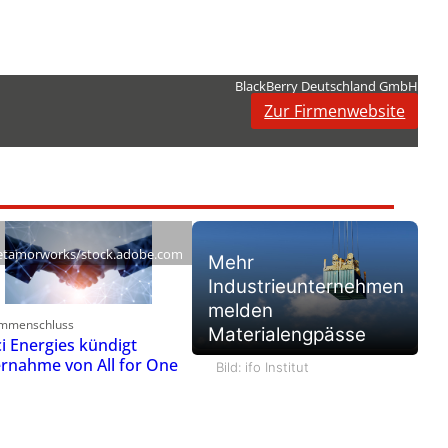
BlackBerry Deutschland GmbH
Zur Firmenwebsite
tamorworks/stock.adobe.com
Mehr
Industrieunternehmen
melden
mmenschluss
Materialengpässe
ci Energies kündigt
rnahme von All for One
Bild: ifo Institut