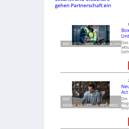
gehen Partnerschaft ein
Box
Un
Das
Bild: ©JD Studio/stock.adobe.com
akt
befr
Neu
Act
Die
Bild:
Reg
©fizkes_AdobeStock_431649902
Bil