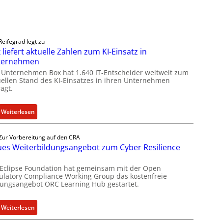
Reifegrad legt zu
 liefert aktuelle Zahlen zum KI-Einsatz in
ternehmen
 Unternehmen Box hat 1.640 IT-Entscheider weltweit zum
uellen Stand des KI-Einsatzes in ihren Unternehmen
agt.
:
Weiterlesen
B
o
Zur Vorbereitung auf den CRA
x
es Weiterbildungsangebot zum Cyber Resilience
l
i
 Eclipse Foundation hat gemeinsam mit der Open
e
ulatory Compliance Working Group das kostenfreie
dungsangebot ORC Learning Hub gestartet.
f
e
r
:
Weiterlesen
t
N