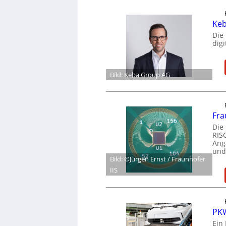
Keb
Die
dig
Bild: Keba Group AG
Fra
Die
RIS
Ang
und
Bild: ©Jürgen Ernst / Fraunhofer
IIS
PKW
Ein