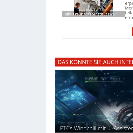
erp
Mon
tei
Bild: Fraunhofer-Institut IWU
ermö
DAS KÖNNTE SIE AUCH INTE
PTCs Windchill mit KI-Assiste