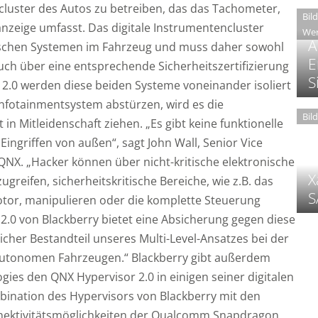
ncluster des Autos zu betreiben, das das Tachometer,
Bil
nzeige umfasst. Das digitale Instrumentencluster
Wer
A
itischen Systemen im Fahrzeug und muss daher sowohl
E
auch über eine entsprechende Sicherheitszertifizierung
S
2.0 werden diese beiden Systeme voneinander isoliert
Infotainmentsystem abstürzen, wird es die
Bil
 in Mitleidenschaft ziehen. „Es gibt keine funktionelle
 Eingriffen von außen“, sagt John Wall, Senior Vice
QNX. „Hacker können über nicht-kritische elektronische
X
greifen, sicherheitskritische Bereiche, wie z.B. das
S
or, manipulieren oder die komplette Steuerung
.0 von Blackberry bietet eine Absicherung gegen diese
licher Bestandteil unseres Multi-Level-Ansatzes bei der
autonomen Fahrzeugen.“ Blackberry gibt außerdem
es den QNX Hypervisor 2.0 in einigen seiner digitalen
bination des Hypervisors von Blackberry mit den
nnektivitätsmöglichkeiten der Qualcomm Snapdragon