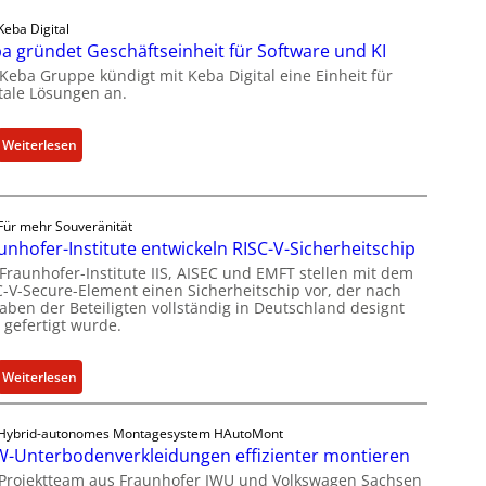
a
e
Keba Digital
k
u
a gründet Geschäftseinheit für Software und KI
t
e
 Keba Gruppe kündigt mit Keba Digital eine Einheit für
u
s
itale Lösungen an.
e
W
l
e
:
Weiterlesen
l
i
K
e
t
e
Z
e
b
a
r
Für mehr Souveränität
a
h
b
unhofer-Institute entwickeln RISC-V-Sicherheitschip
g
l
i
 Fraunhofer-Institute IIS, AISEC und EMFT stellen mit dem
r
e
C-V-Secure-Element einen Sicherheitschip vor, der nach
l
ü
aben der Beteiligten vollständig in Deutschland designt
n
d
 gefertigt wurde.
n
z
u
d
u
n
e
m
:
Weiterlesen
g
t
K
F
s
G
I
r
a
Hybrid-autonomes Montagesystem HAutoMont
e
-
a
n
-Unterbodenverkleidungen effizienter montieren
s
E
u
g
 Projektteam aus Fraunhofer IWU und Volkswagen Sachsen
c