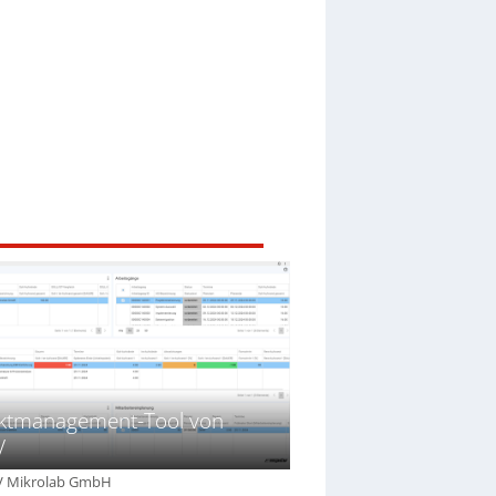
ektmanagement-Tool von
V
V Mikrolab GmbH