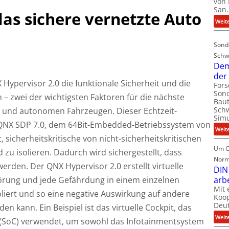
von 
San
das sichere vernetzte Auto
Weit
Sond
Schw
Dem
der
Hypervisor 2.0 die funktionale Sicherheit und die
For
Sond
n – zwei der wichtigsten Faktoren für die nächste
Baut
Schw
n und autonomen Fahrzeugen. Dieser Echtzeit-
Simu
f QNX SDP 7.0, dem 64Bit-Embedded-Betriebssystem von
Weit
, sicherheitskritische von nicht-sicherheitskritischen
Um O
zu isolieren. Dadurch wird sichergestellt, dass
Norm
 werden.
Der QNX Hypervisor 2.0 erstellt virtuelle
DIN
törung und jede Gefährdung in einem einzelnen
arb
Mit 
oliert und so eine negative Auswirkung auf andere
Koop
Deut
n kann. Ein Beispiel ist das virtuelle Cockpit, das
Weit
 (SoC) verwendet, um sowohl das Infotainmentsystem