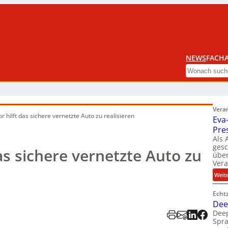
NEWS
FACHA
Search
Vera
r hilft das sichere vernetzte Auto zu realisieren
Eva
Pre
Als 
ges
as sichere vernetzte Auto zu
über
Ver
Weit
Echt
Dee
Deep
Spra