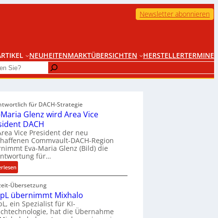
Newsletter abonnieren
RTIKEL
NEUHEITEN
MARKTÜBERSICHTEN
HERSTELLER
TERMINE
ntwortlich für DACH-Strategie
-Maria Glenz wird Area Vice
sident DACH
Area Vice President der neu
chaffenen Commvault-DACH-Region
nimmt Eva-Maria Glenz (Bild) die
antwortung für…
:
erlesen
E
zeit-Übersetzung
v
pL übernimmt Mixhalo
a
L, ein Spezialist für KI-
-
chtechnologie, hat die Übernahme
M