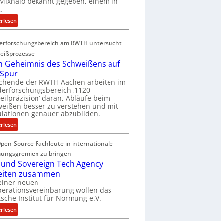
Mixhalo bekannt gegeben, einem in
a
…
r
:
erlesen
i
D
a
e
G
erforschungsbereich am RWTH untersucht
e
l
eißprozesse
p
e
 Geheimnis des Schweißens auf
L
n
 Spur
ü
z
schende der RWTH Aachen arbeiten im
b
w
erforschungsbereich ‚1120
e
eilpräzision‘ daran, Abläufe beim
i
r
eißen besser zu verstehen und mit
r
lationen genauer abzubilden.
n
d
i
:
erlesen
A
m
D
r
m
pen-Source-Fachleute in internationale
e
e
t
m
ungsgremien zu bringen
a
M
G
 und Sovereign Tech Agency
V
i
e
eiten zusammen
i
x
h
einer neuen
c
h
erationsvereinbarung wollen das
e
e
sche Institut für Normung e.V.
a
i
P
l
m
:
erlesen
r
o
n
D
e